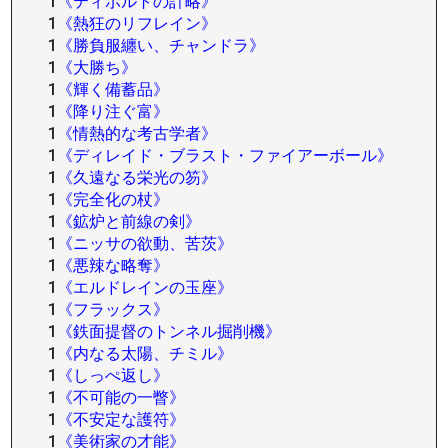
1
《ティボルトの計略》
1
《熱狂のリフレイン》
1
《勝負服纏い、チャンドラ》
1
《大勝ち》
1
《輝く備蓄品》
1
《降り注ぐ富》
1
《情熱的な考古学者》
1
《ディレイド・ブラスト・ファイアーボール》
1
《久遠なる栄光の笏》
1
《完全化の杖》
1
《鉱炉と前線の剣》
1
《ニッサの欲動、苦茨》
1
《悪辣な略奪》
1
《エルドレインの玉座》
1
《フラックス》
1
《鉄面提督のトンネル掘削機》
1
《内なる太陽、チミル》
1
《しっぺ返し》
1
《不可能の一瞥》
1
《不安定な護符》
1
《美術家の才能》