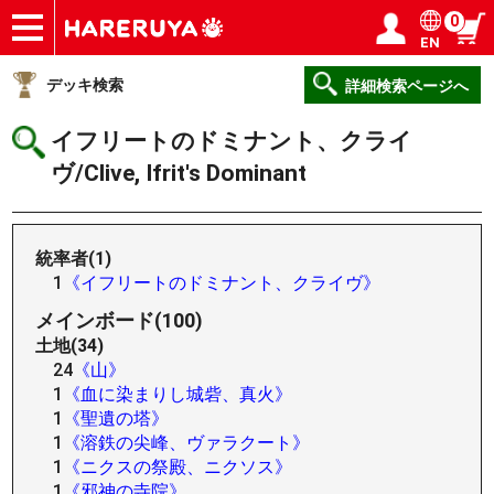
0
EN
ショップ
買取
記事
デッキ検索
デッキ構築
選手一覧
店舗一覧
イベント
ヘルプ
お問い合わせ
ログイン／会員登録
マイページ
デッキ検索
詳細検索ページへ
イフリートのドミナント、クライ
ヴ/Clive, Ifrit's Dominant
統率者(1)
1
《イフリートのドミナント、クライヴ》
メインボード(100)
土地(34)
24
《山》
1
《血に染まりし城砦、真火》
1
《聖遺の塔》
1
《溶鉄の尖峰、ヴァラクート》
1
《ニクスの祭殿、ニクソス》
1
《邪神の寺院》