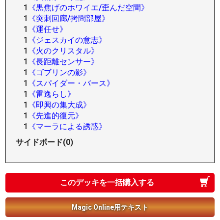
1
《黒焦げのホワイエ/歪んだ空間》
1
《突刺回廊/拷問部屋》
1
《運任せ》
1
《ジェスカイの意志》
1
《火のクリスタル》
1
《長距離センサー》
1
《ゴブリンの影》
1
《スパイダー・バース》
1
《雷逸らし》
1
《即興の集大成》
1
《先進的復元》
1
《マーラによる誘惑》
サイドボード(0)
このデッキを一括購入する
Magic Online用テキスト