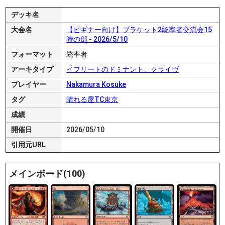
デッキ名
大会名
【ビギナー向け】ブラケット2統率者交流会15
時の部 - 2026/5/10
フォーマット
統率者
アーキタイプ
イフリートのドミナント、クライヴ
プレイヤー
Nakamura Kosuke
タグ
晴れる屋TC東京
成績
開催日
2026/05/10
引用元URL
メインボード(100)