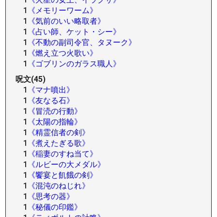
1
《メモリーワーム》
1
《気前のいい略取者》
1
《占い師、ケット・シー》
1
《不動の副司令官、タヌーク》
1
《燃え立つ火歌い》
1
《ゴブリンのガラス職人》
呪文(45)
1
《マナ噴出》
1
《友なる石》
1
《冒涜の行動》
1
《太陽の指輪》
1
《精霊信者の剣》
1
《煮えたぎる歌》
1
《稲妻のすね当て》
1
《ルビーの大メダル》
1
《饗宴と飢餓の剣》
1
《混沌のねじれ》
1
《思考の器》
1
《秘儀の印鑑》