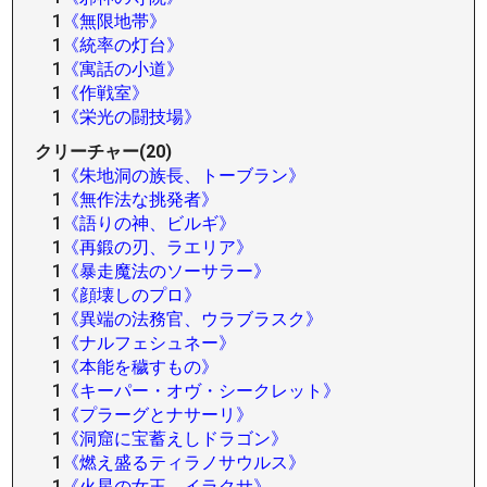
1
《無限地帯》
1
《統率の灯台》
1
《寓話の小道》
1
《作戦室》
1
《栄光の闘技場》
クリーチャー(20)
1
《朱地洞の族長、トーブラン》
1
《無作法な挑発者》
1
《語りの神、ビルギ》
1
《再鍛の刃、ラエリア》
1
《暴走魔法のソーサラー》
1
《顔壊しのプロ》
1
《異端の法務官、ウラブラスク》
1
《ナルフェシュネー》
1
《本能を穢すもの》
1
《キーパー・オヴ・シークレット》
1
《プラーグとナサーリ》
1
《洞窟に宝蓄えしドラゴン》
1
《燃え盛るティラノサウルス》
1
《火星の女王、イラクサ》