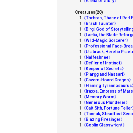
1
《Arena of Glory》
Creatures(20)
1
《Torbran, Thane of Red 
1
《Brash Taunter》
1
《Birgi, God of Storytelli
1
《Laelia, the Blade Refor
1
《Wild-Magic Sorcerer》
1
《Professional Face-Bre
1
《Urabrask, Heretic Prae
1
《Nalfeshnee》
1
《Defiler of Instinct》
1
《Keeper of Secrets》
1
《Plargg and Nassari》
1
《Cavern-Hoard Dragon》
1
《Flaming Tyrannosauru
1
《Iraxxa, Empress of Mar
1
《Memory Worm》
1
《Generous Plunderer》
1
《Cait Sith, Fortune Telle
1
《Tannuk, Steadfast Sec
1
《Blazing Firesinger》
1
《Goblin Glasswright》