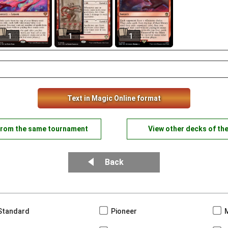
1
1
1
Text in Magic Online format
from the same tournament
View other decks of th
Back
Standard
Pioneer