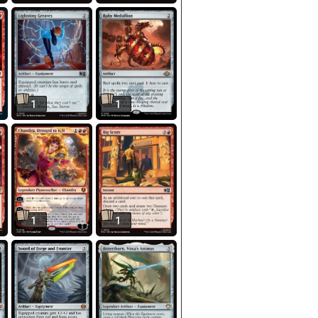
1
1
1
1