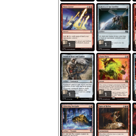
1
1
1
1