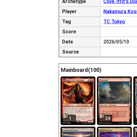
Archetype
Clive, Ifrit's 
Player
Nakamura Kos
Tag
TC Tokyo
Score
Date
2026/05/10
Source
Mainboard(100)
1
24