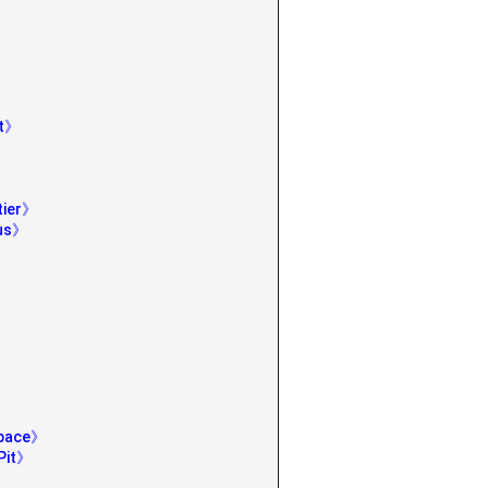
》
st》
》
tier》
mus》
Space》
Pit》