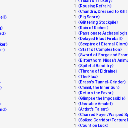
1
《Tibalt's Trickery》
1
《Rousing Refrain》
1
《Chandra, Dressed to Kill
1
《Big Score》
Fell》
1
《Glittering Stockpile》
1
《Rain of Riches》
ng》
1
《Passionate Archaeologi
ged》
1
《Delayed Blast Fireball》
1
《Sceptre of Eternal Glory
aker》
1
《Staff of Compleation》
tor》
1
《Sword of Forge and Fron
1
《Bitterthorn, Nissa's Ani
1
《Spiteful Banditry》
1
《Throne of Eldraine》
1
《The Flux》
1
《Brass's Tunnel-Grinder》
s》
1
《Chimil, the Inner Sun》
s》
1
《Return the Favor》
1
《Glimpse the Impossible》
1
《Unstable Amulet》
r》
1
《Artist's Talent》
ond》
1
《Charred Foyer/Warped 
1
《Spiked Corridor/Torture 
1
《Count on Luck》