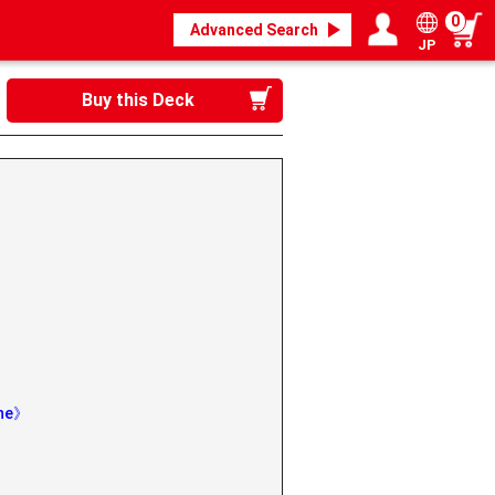
0
Advanced Search
JP
Login / Register
My page
Buy this Deck
ine》