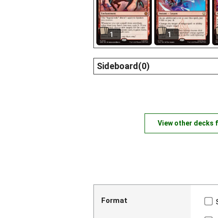
1
1
Sideboard(0)
View other decks 
Format