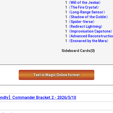
1
《Will of the Jeskai》
1
《The Fire Crystal》
1
《Long-Range Sensor》
1
《Shadow of the Goblin》
1
《Spider-Verse》
1
《Redirect Lightning》
1
《Improvisation Capstone
1
《Advanced Reconstructi
1
《Ensnared by the Mara》
Sideboard Cards(0)
Text in Magic Online format
endly】Commander Bracket 2 - 2026/5/10