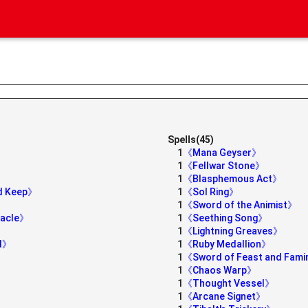
Spells(45)
1
《Mana Geyser》
1
《Fellwar Stone》
1
《Blasphemous Act》
ed Keep》
1
《Sol Ring》
1
《Sword of the Animist》
nacle》
1
《Seething Song》
》
1
《Lightning Greaves》
od》
1
《Ruby Medallion》
1
《Sword of Feast and Fam
1
《Chaos Warp》
1
《Thought Vessel》
1
《Arcane Signet》