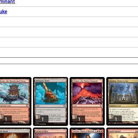
Dominant
uke
1
1
1
1