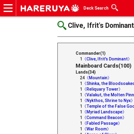
Deck Search
Onlineshop
Articles
Deck Search
Sponsored Players
Shop Info
Event Schedule
Help
Contact
Clive, Ifrit's Dominant
Commander(1)
1
《Clive, Ifrit's Dominant》
Mainboard Cards(100)
Lands(34)
24
《Mountain》
1
《Shinka, the Bloodsoak
1
《Reliquary Tower》
1
《Valakut, the Molten Pin
1
《Nykthos, Shrine to Nyx
1
《Temple of the False G
1
《Myriad Landscape》
1
《Command Beacon》
1
《Fabled Passage》
1
《War Room》