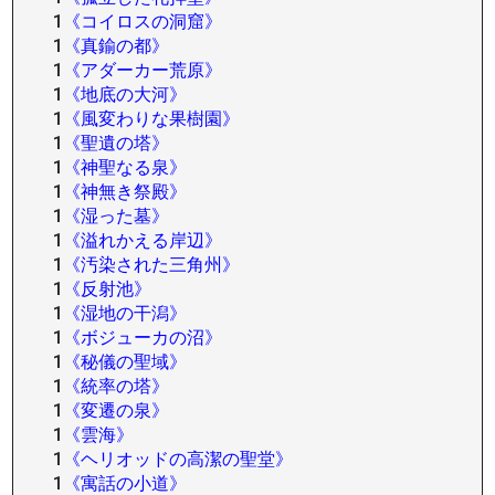
1
《コイロスの洞窟》
1
《真鍮の都》
1
《アダーカー荒原》
1
《地底の大河》
1
《風変わりな果樹園》
1
《聖遺の塔》
1
《神聖なる泉》
1
《神無き祭殿》
1
《湿った墓》
1
《溢れかえる岸辺》
1
《汚染された三角州》
1
《反射池》
1
《湿地の干潟》
1
《ボジューカの沼》
1
《秘儀の聖域》
1
《統率の塔》
1
《変遷の泉》
1
《雲海》
1
《ヘリオッドの高潔の聖堂》
1
《寓話の小道》