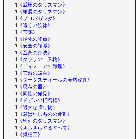
1
《威圧のタリスマン》
1
《発展のタリスマン》
1
《プロパガンダ》
1
《遠くの旋律》
1
《苦花》
1
《浄化の印章》
1
《安全の領域》
1
《至高の評決》
1
《タッサの二叉槍》
1
《ディミーアの印鑑》
1
《苦渋の破棄》
1
《ダークスティールの突然変異》
1
《思考の器》
1
《同族の発見》
1
《ドビンの拒否権》
1
《過大な贈り物》
1
《選ばれしものの食刻》
1
《聖列のタリスマン》
1
《きらきらするすべて》
1
《鏡細工》