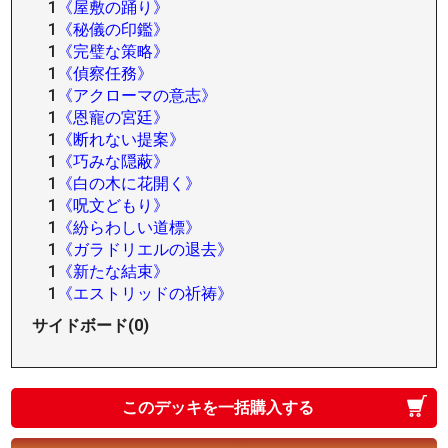
1
《屋敷の踊り》
1
《秘儀の印鑑》
1
《完璧な策略》
1
《偵察任務》
1
《アクローマの意志》
1
《恩寵の宮廷》
1
《断れない提案》
1
《巧みな隠蔽》
1
《白の木に花開く》
1
《呪文どもり》
1
《紛らわしい道標》
1
《ガラドリエルの退去》
1
《新たな結束》
1
《エストリッドの祈祷》
サイドボード(0)
このデッキを一括購入する