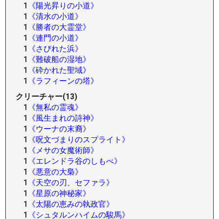
1
《陽光昇りの小道》
1
《清水の小道》
1
《勝者の大霊堂》
1
《連門の小道》
1
《さびれた浜》
1
《難破船の湿地》
1
《砕かれた聖域》
1
《ラフィーンの塔》
クリーチャー(13)
1
《無私の霊魂》
1
《風生まれの詩神》
1
《ウーナの末裔》
1
《呪文づまりのスプライト》
1
《メサの女魔術師》
1
《エレンドラ谷のしもべ》
1
《悪意の大梟》
1
《天空の刃、セファラ》
1
《星原の神秘家》
1
《太陽の恵みの執政官》
1
《シュタルンハイムの駿馬》