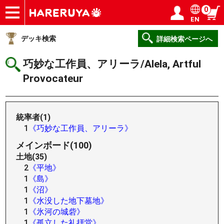
0
EN
ショップ
買取
記事
デッキ検索
デッキ構築
選手一覧
店舗一覧
イベント
ヘルプ
お問い合わせ
ログイン／会員登録
マイページ
デッキ検索
詳細検索ページへ
巧妙な工作員、アリーラ/Alela, Artful
Provocateur
統率者(1)
1
《巧妙な工作員、アリーラ》
メインボード(100)
土地(35)
2
《平地》
1
《島》
1
《沼》
1
《水没した地下墓地》
1
《氷河の城砦》
1
《孤立した礼拝堂》