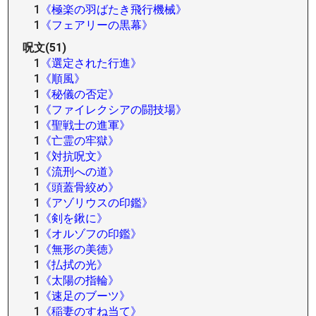
1
《極楽の羽ばたき飛行機械》
1
《フェアリーの黒幕》
呪文(51)
1
《選定された行進》
1
《順風》
1
《秘儀の否定》
1
《ファイレクシアの闘技場》
1
《聖戦士の進軍》
1
《亡霊の牢獄》
1
《対抗呪文》
1
《流刑への道》
1
《頭蓋骨絞め》
1
《アゾリウスの印鑑》
1
《剣を鍬に》
1
《オルゾフの印鑑》
1
《無形の美徳》
1
《払拭の光》
1
《太陽の指輪》
1
《速足のブーツ》
1
《稲妻のすね当て》