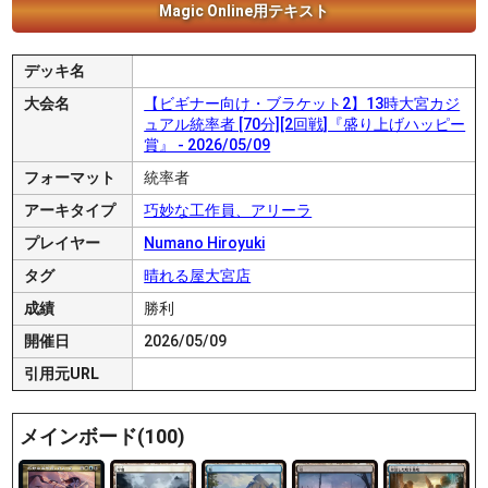
Magic Online用テキスト
デッキ名
大会名
【ビギナー向け・ブラケット2】13時大宮カジ
ュアル統率者 [70分][2回戦]『盛り上げハッピー
賞』 - 2026/05/09
フォーマット
統率者
アーキタイプ
巧妙な工作員、アリーラ
プレイヤー
Numano Hiroyuki
タグ
晴れる屋大宮店
成績
勝利
開催日
2026/05/09
引用元URL
メインボード(100)