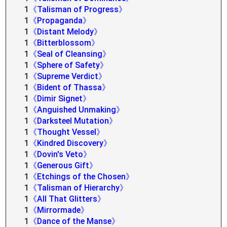
1
《Talisman of Progress》
1
《Propaganda》
1
《Distant Melody》
1
《Bitterblossom》
1
《Seal of Cleansing》
1
《Sphere of Safety》
1
《Supreme Verdict》
1
《Bident of Thassa》
1
《Dimir Signet》
1
《Anguished Unmaking》
1
《Darksteel Mutation》
1
《Thought Vessel》
1
《Kindred Discovery》
1
《Dovin's Veto》
1
《Generous Gift》
1
《Etchings of the Chosen》
1
《Talisman of Hierarchy》
1
《All That Glitters》
1
《Mirrormade》
1
《Dance of the Manse》