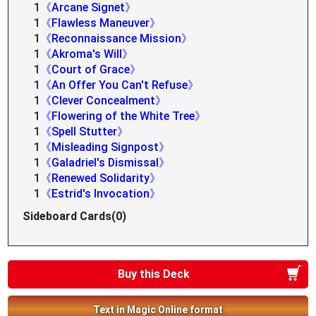
1
《Arcane Signet》
1
《Flawless Maneuver》
1
《Reconnaissance Mission》
1
《Akroma's Will》
1
《Court of Grace》
1
《An Offer You Can't Refuse》
1
《Clever Concealment》
1
《Flowering of the White Tree》
1
《Spell Stutter》
1
《Misleading Signpost》
1
《Galadriel's Dismissal》
1
《Renewed Solidarity》
1
《Estrid's Invocation》
Sideboard Cards(0)
Buy this Deck
Text in Magic Online format