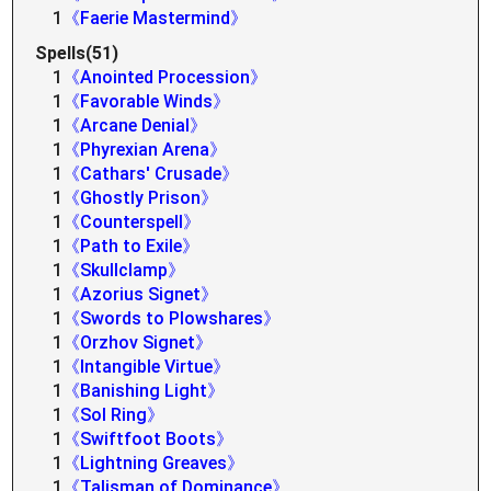
1
《Faerie Mastermind》
Spells(51)
1
《Anointed Procession》
1
《Favorable Winds》
1
《Arcane Denial》
1
《Phyrexian Arena》
1
《Cathars' Crusade》
1
《Ghostly Prison》
1
《Counterspell》
1
《Path to Exile》
1
《Skullclamp》
1
《Azorius Signet》
1
《Swords to Plowshares》
1
《Orzhov Signet》
1
《Intangible Virtue》
1
《Banishing Light》
1
《Sol Ring》
1
《Swiftfoot Boots》
1
《Lightning Greaves》
1
《Talisman of Dominance》