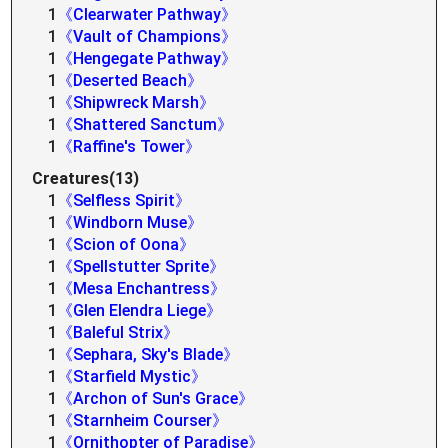
1
《Clearwater Pathway》
1
《Vault of Champions》
1
《Hengegate Pathway》
1
《Deserted Beach》
1
《Shipwreck Marsh》
1
《Shattered Sanctum》
1
《Raffine's Tower》
Creatures(13)
1
《Selfless Spirit》
1
《Windborn Muse》
1
《Scion of Oona》
1
《Spellstutter Sprite》
1
《Mesa Enchantress》
1
《Glen Elendra Liege》
1
《Baleful Strix》
1
《Sephara, Sky's Blade》
1
《Starfield Mystic》
1
《Archon of Sun's Grace》
1
《Starnheim Courser》
1
《Ornithopter of Paradise》