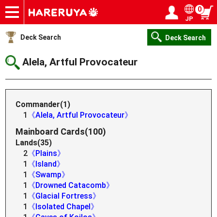
0
JP
Onlineshop
Articles
Deck Search
Sponsored Players
Shop Info
Event Schedule
Help
Contact
Login / Register
My page
Deck Search
Deck Search
Alela, Artful Provocateur
Commander(1)
1
《Alela, Artful Provocateur》
Mainboard Cards(100)
Lands(35)
2
《Plains》
1
《Island》
1
《Swamp》
1
《Drowned Catacomb》
1
《Glacial Fortress》
1
《Isolated Chapel》