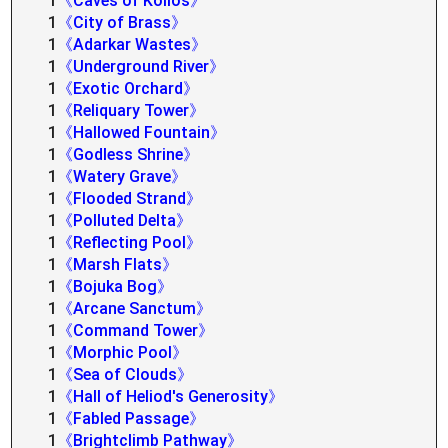
1
《Caves of Koilos》
1
《City of Brass》
1
《Adarkar Wastes》
1
《Underground River》
1
《Exotic Orchard》
1
《Reliquary Tower》
1
《Hallowed Fountain》
1
《Godless Shrine》
1
《Watery Grave》
1
《Flooded Strand》
1
《Polluted Delta》
1
《Reflecting Pool》
1
《Marsh Flats》
1
《Bojuka Bog》
1
《Arcane Sanctum》
1
《Command Tower》
1
《Morphic Pool》
1
《Sea of Clouds》
1
《Hall of Heliod's Generosity》
1
《Fabled Passage》
1
《Brightclimb Pathway》