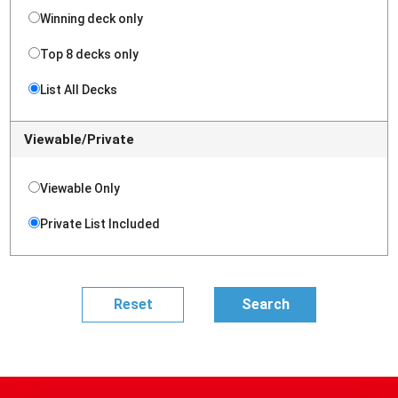
Winning deck only
Top 8 decks only
List All Decks
Viewable/Private
Viewable Only
Private List Included