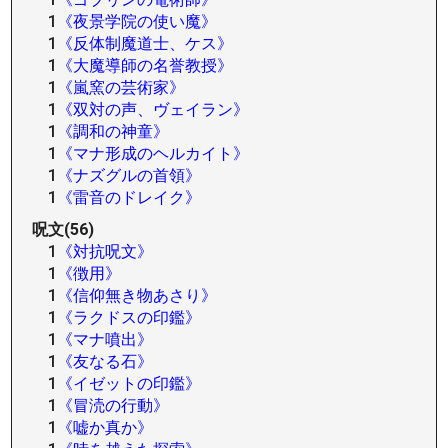
1
《夜景学院の使い魔》
1
《反体制魔道士、ケス》
1
《大魔導師の名誉教授》
1
《嵐窯の芸術家》
1
《双対の声、ヴェイラン》
1
《調和の神童》
1
《マナ形成のヘルカイト》
1
《ナズグルの首領》
1
《雷音のドレイク》
呪文(56)
1
《対抗呪文》
1
《徴用》
1
《信仰無き物あさり》
1
《ラクドスの印鑑》
1
《マナ噴出》
1
《友なる石》
1
《イゼットの印鑑》
1
《冒涜の行動》
1
《嘘か真か》