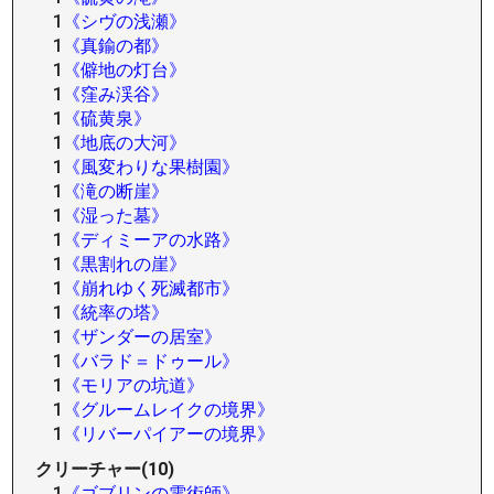
1
《シヴの浅瀬》
1
《真鍮の都》
1
《僻地の灯台》
1
《窪み渓谷》
1
《硫黄泉》
1
《地底の大河》
1
《風変わりな果樹園》
1
《滝の断崖》
1
《湿った墓》
1
《ディミーアの水路》
1
《黒割れの崖》
1
《崩れゆく死滅都市》
1
《統率の塔》
1
《ザンダーの居室》
1
《バラド＝ドゥール》
1
《モリアの坑道》
1
《グルームレイクの境界》
1
《リバーパイアーの境界》
クリーチャー(10)
1
《ゴブリンの電術師》