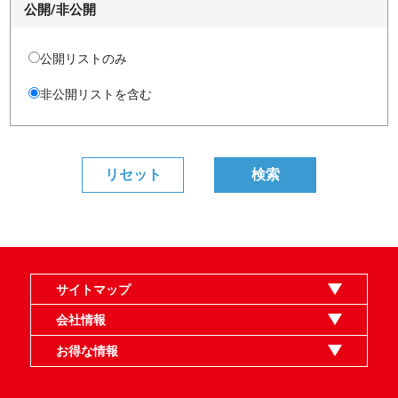
公開/非公開
公開リストのみ
非公開リストを含む
サイトマップ
オンラインショップ
買取
記事
選手一覧
デッキ検索
デッキ構築
イベント・大会
店舗のご案内
お問い合わせ
ヘルプ
FAQ
会社情報
利用規約
スタッフ募集
特定商取引法表示
個人情報保護指針
企業情報
お得な情報
晴れる屋X
晴れる屋チャンネル
MTGプロフィールを作ろう
MTG統率者診断アシスタント
「イベント開催の手引き」請求フォーム