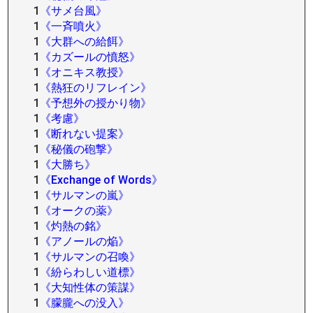
1
《サメ台風》
1
《一斉噴火》
1
《大群への給餌》
1
《カズールの憤怒》
1
《オニキス教授》
1
《熱狂のリフレイン》
1
《予想外の授かり物》
1
《考慮》
1
《断れない提案》
1
《秘儀の砲撃》
1
《大勝ち》
1
《Exchange of Words》
1
《サルマンの嵐》
1
《オークの薬》
1
《灼熱の銘》
1
《アノールの焔》
1
《サルマンの召喚》
1
《紛らわしい道標》
1
《大知性体の策謀》
1
《朦朧への没入》