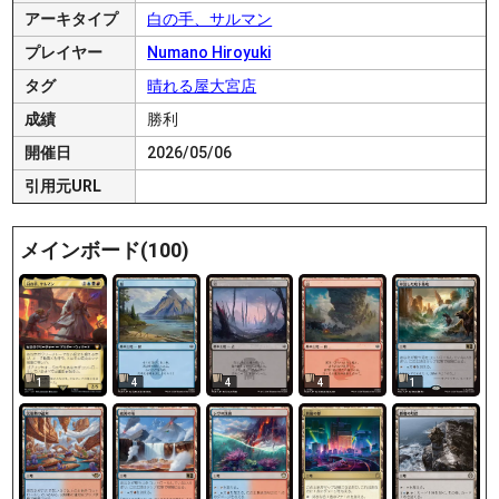
アーキタイプ
白の手、サルマン
プレイヤー
Numano Hiroyuki
タグ
晴れる屋大宮店
成績
勝利
開催日
2026/05/06
引用元URL
メインボード(100)
1
4
4
4
1