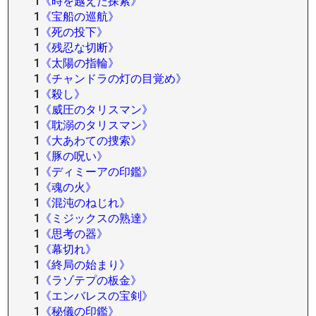
1
《時を越えた探索》
1
《宝船の巡航》
1
《死の投下》
1
《残忍な切断》
1
《太陽の指輪》
1
《チャンドラの灯の目覚め》
1
《殺し》
1
《威圧のタリスマン》
1
《耽溺のタリスマン》
1
《大あわての捜索》
1
《豚の呪い》
1
《ディミーアの印鑑》
1
《魂の火》
1
《混沌のねじれ》
1
《ミジックスの熟達》
1
《思考の器》
1
《幕切れ》
1
《終局の始まり》
1
《ラゾテプの板金》
1
《エンバレスの宝剣》
1
《秘儀の印鑑》