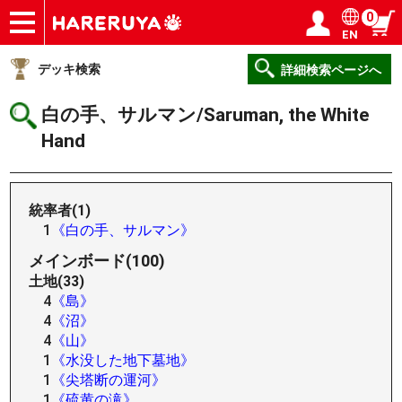
0
EN
ショップ
買取
記事
デッキ検索
デッキ構築
選手一覧
店舗一覧
イベント
ヘルプ
お問い合わせ
ログイン／会員登録
マイページ
デッキ検索
詳細検索ページへ
白の手、サルマン/Saruman, the White
Hand
統率者(1)
1
《白の手、サルマン》
メインボード(100)
土地(33)
4
《島》
4
《沼》
4
《山》
1
《水没した地下墓地》
1
《尖塔断の運河》
1
《硫黄の滝》