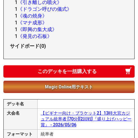
1
《引き離しの噴火》
1
《ドラゴン呼びの儀式》
1
《魂の焼身》
1
《マナ成形》
1
《即興の集大成》
1
《発見の石板》
サイドボード(0)
このデッキを一括購入する
Magic Online用テキスト
デッキ名
大会名
【ビギナー向け・ブラケット2】13時大宮カジ
ュアル統率者 [70分][2回戦]『盛り上げハッピー
賞』 - 2026/05/06
フォーマット
統率者