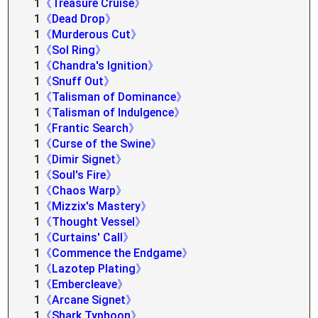
1
《Treasure Cruise》
1
《Dead Drop》
1
《Murderous Cut》
1
《Sol Ring》
1
《Chandra's Ignition》
1
《Snuff Out》
1
《Talisman of Dominance》
1
《Talisman of Indulgence》
1
《Frantic Search》
1
《Curse of the Swine》
1
《Dimir Signet》
1
《Soul's Fire》
1
《Chaos Warp》
1
《Mizzix's Mastery》
1
《Thought Vessel》
1
《Curtains' Call》
1
《Commence the Endgame》
1
《Lazotep Plating》
1
《Embercleave》
1
《Arcane Signet》
1
《Shark Typhoon》