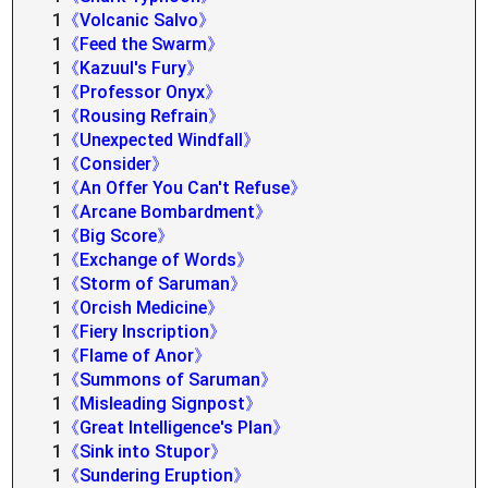
1
《Volcanic Salvo》
1
《Feed the Swarm》
1
《Kazuul's Fury》
1
《Professor Onyx》
1
《Rousing Refrain》
1
《Unexpected Windfall》
1
《Consider》
1
《An Offer You Can't Refuse》
1
《Arcane Bombardment》
1
《Big Score》
1
《Exchange of Words》
1
《Storm of Saruman》
1
《Orcish Medicine》
1
《Fiery Inscription》
1
《Flame of Anor》
1
《Summons of Saruman》
1
《Misleading Signpost》
1
《Great Intelligence's Plan》
1
《Sink into Stupor》
1
《Sundering Eruption》