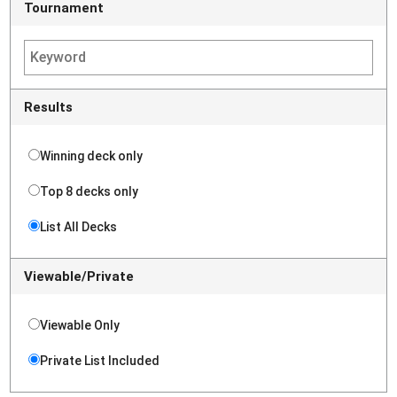
Tournament
Results
Winning deck only
Top 8 decks only
List All Decks
Viewable/Private
Viewable Only
Private List Included