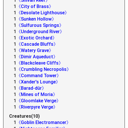
1
《Shivan Reef》
1
《City of Brass》
1
《Desolate Lighthouse》
1
《Sunken Hollow》
1
《Sulfurous Springs》
1
《Underground River》
1
《Exotic Orchard》
1
《Cascade Bluffs》
1
《Watery Grave》
1
《Dimir Aqueduct》
1
《Blackcleave Cliffs》
1
《Crumbling Necropolis》
1
《Command Tower》
1
《Xander's Lounge》
1
《Barad-dûr》
1
《Mines of Moria》
1
《Gloomlake Verge》
1
《Riverpyre Verge》
Creatures(10)
1
《Goblin Electromancer》