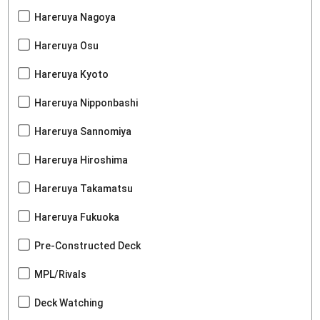
Hareruya Nagoya
Hareruya Osu
Hareruya Kyoto
Hareruya Nipponbashi
Hareruya Sannomiya
Hareruya Hiroshima
Hareruya Takamatsu
Hareruya Fukuoka
Pre-Constructed Deck
MPL/Rivals
Deck Watching