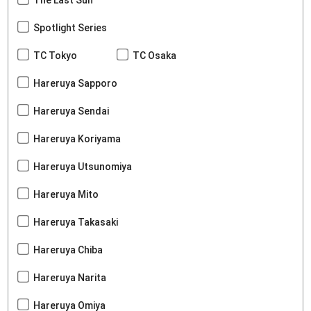
The Last Sun
Spotlight Series
TC Tokyo
TC Osaka
Hareruya Sapporo
Hareruya Sendai
Hareruya Koriyama
Hareruya Utsunomiya
Hareruya Mito
Hareruya Takasaki
Hareruya Chiba
Hareruya Narita
Hareruya Omiya