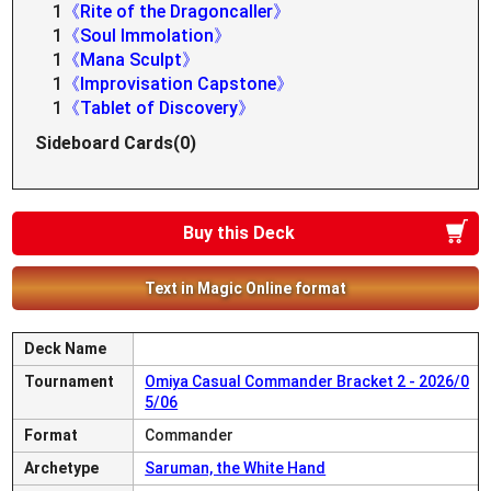
1
《Rite of the Dragoncaller》
1
《Soul Immolation》
1
《Mana Sculpt》
1
《Improvisation Capstone》
1
《Tablet of Discovery》
Sideboard Cards(0)
Buy this Deck
Text in Magic Online format
Deck Name
Tournament
Omiya Casual Commander Bracket 2 - 2026/0
5/06
Format
Commander
Archetype
Saruman, the White Hand