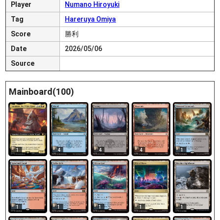
Player
Numano Hiroyuki
Tag
Hareruya Omiya
Score
勝利
Date
2026/05/06
Source
Mainboard(100)
1
4
4
4
1
1
1
1
1
1