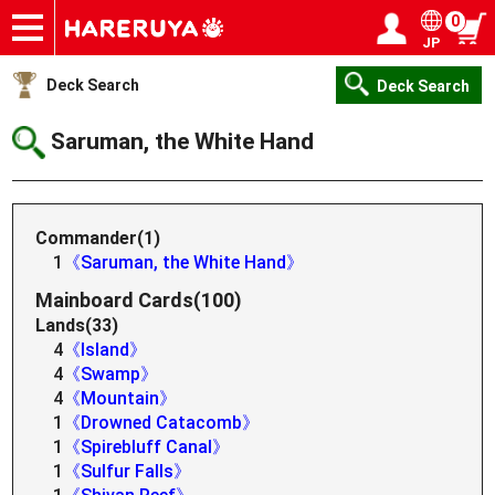
0
JP
Onlineshop
Articles
Deck Search
Sponsored Players
Shop Info
Event Schedule
Help
Contact
Login / Register
My page
Deck Search
Deck Search
Saruman, the White Hand
Commander(1)
1
《Saruman, the White Hand》
Mainboard Cards(100)
Lands(33)
4
《Island》
4
《Swamp》
4
《Mountain》
1
《Drowned Catacomb》
1
《Spirebluff Canal》
1
《Sulfur Falls》