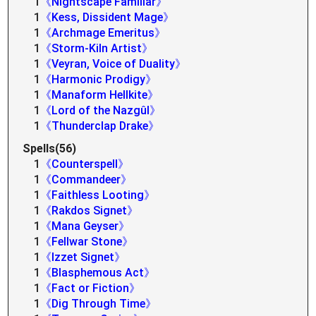
1
《Nightscape Familiar》
1
《Kess, Dissident Mage》
1
《Archmage Emeritus》
1
《Storm-Kiln Artist》
1
《Veyran, Voice of Duality》
1
《Harmonic Prodigy》
1
《Manaform Hellkite》
1
《Lord of the Nazgûl》
1
《Thunderclap Drake》
Spells(56)
1
《Counterspell》
1
《Commandeer》
1
《Faithless Looting》
1
《Rakdos Signet》
1
《Mana Geyser》
1
《Fellwar Stone》
1
《Izzet Signet》
1
《Blasphemous Act》
1
《Fact or Fiction》
1
《Dig Through Time》