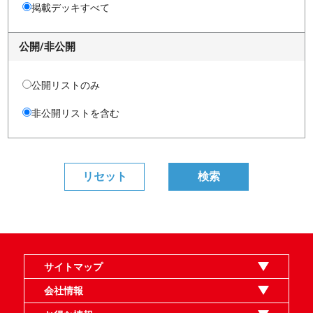
掲載デッキすべて
公開/非公開
公開リストのみ
非公開リストを含む
サイトマップ
オンラインショップ
買取
記事
選手一覧
デッキ検索
デッキ構築
イベント・大会
店舗のご案内
お問い合わせ
ヘルプ
FAQ
会社情報