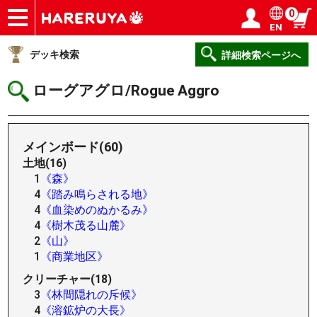
0
EN
ショップ
買取
記事
デッキ検索
デッキ構築
選手一覧
店舗一覧
イベント
ヘルプ
お問い合わせ
ログイン／会員登録
マイページ
デッキ検索
詳細検索ページへ
ローグアグロ/Rogue Aggro
メインボード(60)
土地(16)
1
《森》
4
《踏み鳴らされる地》
4
《血染めのぬかるみ》
4
《樹木茂る山麓》
2
《山》
1
《商業地区》
クリーチャー(18)
3
《林間隠れの斥候》
4
《溶鉱炉の大長》