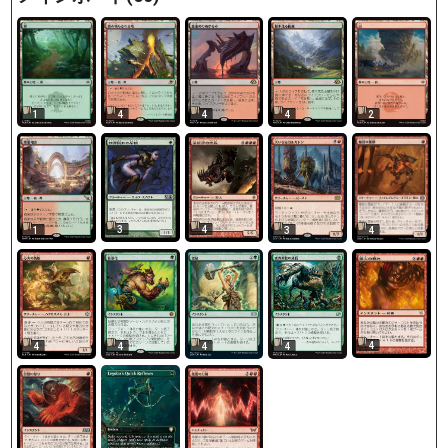
1
4
4
4
2
3
4
1
3
4
4
4
4
4
4