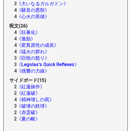
3
《大いなるガルガドン》
4
《騒音の悪獣》
4
《心火の英雄》
呪文(26)
4
《狂暴化》
4
《激励》
4
《変異原性の成長》
4
《猛火の群れ》
3
《巨怪の怒り》
3
《Legolas's Quick Reflexes》
4
《残響の力線》
サイドボード(15)
2
《紅蓮操作》
2
《紅蓮破》
4
《精神壊しの罠》
3
《破壊の鉄球》
2
《赤霊破》
2
《夏の帳》