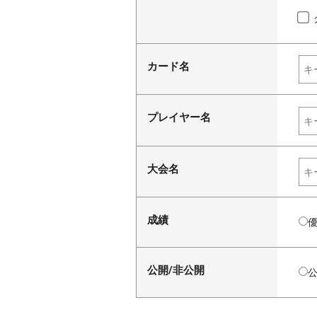
カード名
プレイヤー名
大会名
成績
公開/非公開