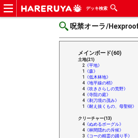
デッキ検索
ショップ
買取
記事
デッキ検索
デッキ構築
選手一覧
店舗一覧
イベント
ヘルプ
お問い合わせ
呪禁オーラ/Hexproof 
メインボード(60)
土地(21)
2
《平地》
1
《森》
1
《低木林地》
4
《地平線の梢》
4
《吹きさらしの荒野》
4
《寺院の庭》
4
《剃刀境の茂み》
1
《耐え抜くもの、母聖樹》
クリーチャー(13)
4
《ぬめるボーグル》
4
《林間隠れの斥候》
3
《コーの精霊の踊り手》