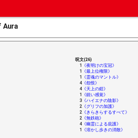
Aura
呪文(26)
1
《夜明けの宝冠》
1
《最上位権限》
1
《霊魂のマントル》
4
《怨恨》
4
《天上の鎧》
1
《鋭い感覚》
3
《ハイエナの陰影》
2
《グリフの加護》
2
《きらきらするすべて》
2
《無鉄砲》
4
《幽霊による庇護》
1
《溶かし歩きの消散》