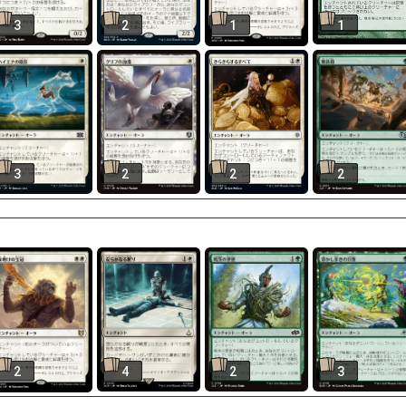
3
2
1
1
3
2
2
2
2
4
2
3