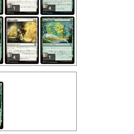
1
4
4
1