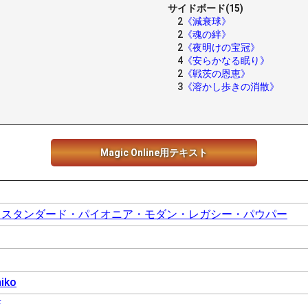
サイドボード(15)
2
《減衰球》
2
《魂の絆》
2
《夜明けの宝冠》
4
《安らかなる眠り》
2
《戦茨の恩恵》
3
《溶かし歩きの消散》
Magic Online用テキスト
：スタンダード・パイオニア・モダン・レガシー・パウパー
iko
店