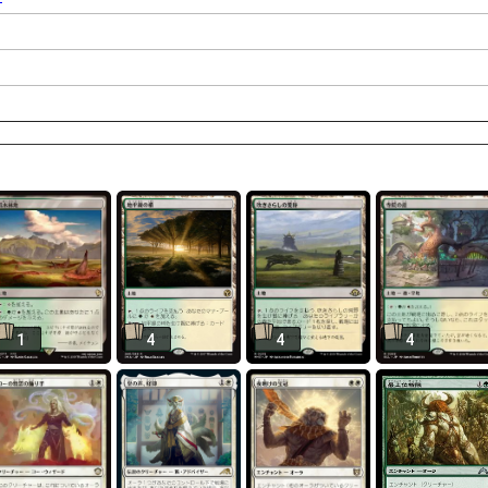
1
4
4
4