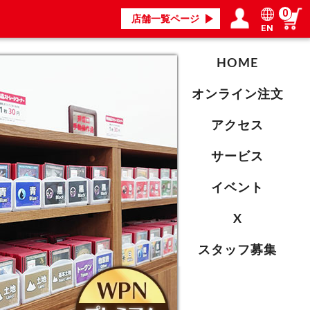
0
店舗一覧ページ
EN
ログイン／会員登録
マイページ
HOME
オンライン注文
アクセス
サービス
イベント
X
スタッフ募集