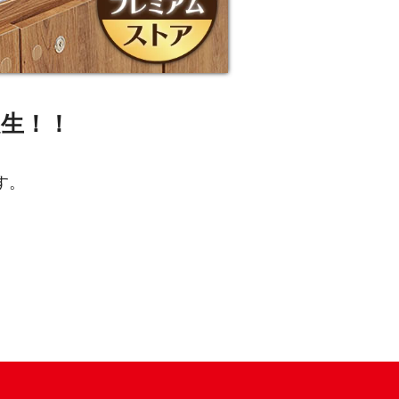
生！！
す。