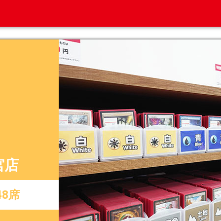
宮店
8席