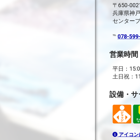
〒650-002
兵庫県神戸
センタープ
℡
078-599
営業時間
平日：15:0
土日祝：11:
設備・サ
アイコン