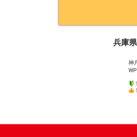
兵庫
神
W