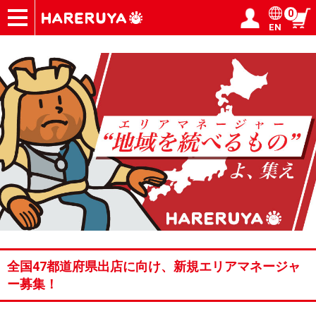
0
EN
ショップ
買取
記事
デッキ検索
デッキ構築
選手一覧
店舗一覧
イベント
ヘルプ
お問い合わせ
ログイン／会員登録
マイページ
全国47都道府県出店に向け、新規エリアマネージャ
ー募集！