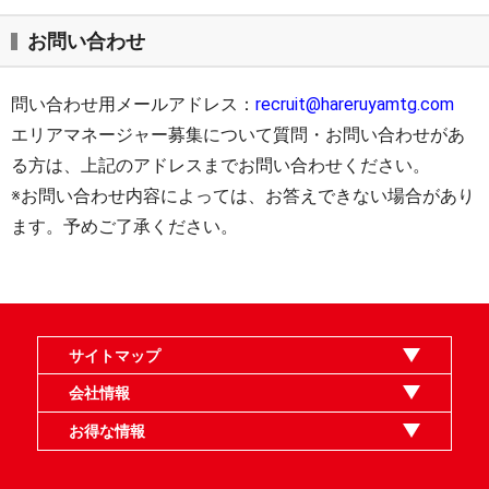
お問い合わせ
問い合わせ用メールアドレス：
recruit@hareruyamtg.com
エリアマネージャー募集について質問・お問い合わせがあ
る方は、上記のアドレスまでお問い合わせください。
※お問い合わせ内容によっては、お答えできない場合があり
ます。予めご了承ください。
サイトマップ
オンラインショップ
買取
記事
選手一覧
デッキ検索
デッキ構築
イベント・大会
店舗のご案内
お問い合わせ
ヘルプ
FAQ
会社情報
利用規約
スタッフ募集
特定商取引法表示
個人情報保護指針
企業情報
お得な情報
晴れる屋X
晴れる屋チャンネル
MTGプロフィールを作ろう
MTG統率者診断アシスタント
「イベント開催の手引き」請求フォーム