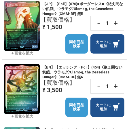
【JP】【Foil】(670)■ボーダーレス■《絶え間な
い飢餓、ウラモグ/Ulamog, the Ceaseless
Hunger》[CMM-BF] 無R
【買取価格】
+
－
¥ 1,500
同名商品
カートに
検索
追加
【EN】【エッチング・Foil】(454)《絶え間ない
飢餓、ウラモグ/Ulamog, the Ceaseless
Hunger》[CMM-BF] 無R
【買取価格】
+
－
¥ 3,500
同名商品
カートに
検索
追加