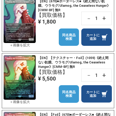
【EN】(670)■ボーダーレス■《絶え間ない飢
餓、ウラモグ/Ulamog, the Ceaseless Hunger》
[CMM-BF] 無R
【買取価格】
+
－
¥ 1,800
同名商品
カートに
検索
追加
【EN】【テクスチャー・Foil】(1059)《絶え間
ない飢餓、ウラモグ/Ulamog, the Ceaseless
Hunger》[CMM-BF] 無R
【買取価格】
+
－
¥ 5,500
同名商品
カートに
検索
追加
【EN】【Foil】(670)■ボーダーレス■《絶え間な