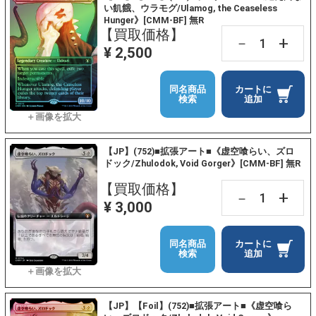
い飢餓、ウラモグ/Ulamog, the Ceaseless
Hunger》[CMM-BF] 無R
【買取価格】
+
－
¥ 2,500
同名商品
カートに
検索
追加
【JP】(752)■拡張アート■《虚空喰らい、ズロ
ドック/Zhulodok, Void Gorger》[CMM-BF] 無R
【買取価格】
+
－
¥ 3,000
同名商品
カートに
検索
追加
【JP】【Foil】(752)■拡張アート■《虚空喰ら