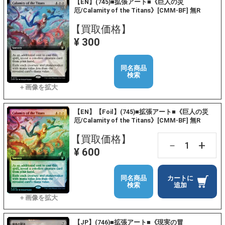
【EN】(745)■拡張アート■《巨人の災
厄/Calamity of the Titans》[CMM-BF] 無R
【買取価格】
¥ 300
同名商品
検索
【EN】【Foil】(745)■拡張アート■《巨人の災
厄/Calamity of the Titans》[CMM-BF] 無R
【買取価格】
+
－
¥ 600
同名商品
カートに
検索
追加
【JP】(746)■拡張アート■《現実の冒