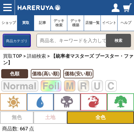
ショップ
買取
記事
デッキ検索
デッキ構築
選手一覧
店舗一覧
イベント
ヘルプ
お問い合わせ
ログイン／会員登録
マイページ
デッキ
デッキ
ショップ
買取
記事
店舗一覧
イベント
ヘルプ
検索
構築
商品カテゴリ
買取TOP
>
詳細検索
>
【統率者マスターズ ブースター・ファ
ン】
色順
価格(高い順)
価格(安い順)
無色
土地
全色
商品数: 667 点