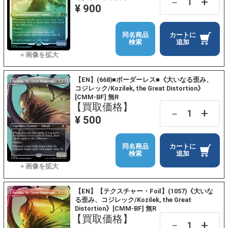
+
－
¥ 900
同名商品
カートに
検索
追加
【EN】(668)■ボーダーレス■《大いなる歪み、
コジレック/Kozilek, the Great Distortion》
[CMM-BF] 無R
【買取価格】
+
－
¥ 500
同名商品
カートに
検索
追加
【EN】【テクスチャー・Foil】(1057)《大いな
る歪み、コジレック/Kozilek, the Great
Distortion》[CMM-BF] 無R
【買取価格】
+
－