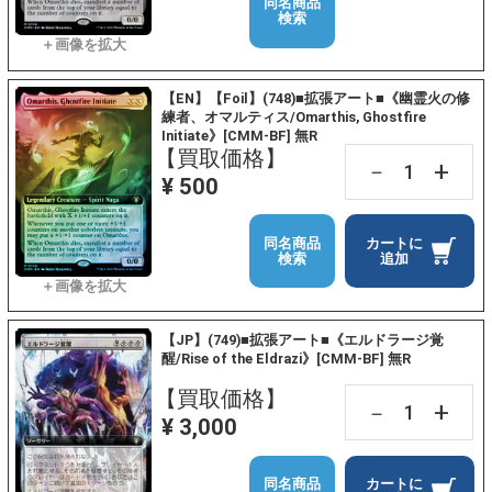
同名商品
検索
【EN】【Foil】(748)■拡張アート■《幽霊火の修
練者、オマルティス/Omarthis, Ghostfire
Initiate》[CMM-BF] 無R
【買取価格】
+
－
¥ 500
同名商品
カートに
検索
追加
【JP】(749)■拡張アート■《エルドラージ覚
醒/Rise of the Eldrazi》[CMM-BF] 無R
【買取価格】
+
－
¥ 3,000
同名商品
カートに