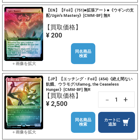
【EN】【Foil】(751)■拡張アート■《ウギンの支
配/Ugin's Mastery》[CMM-BF] 無R
【買取価格】
¥ 200
同名商品
検索
【JP】【エッチング・Foil】(454)《絶え間ない
飢餓、ウラモグ/Ulamog, the Ceaseless
Hunger》[CMM-BF] 無R
【買取価格】
+
－
¥ 2,500
同名商品
カートに
検索
追加