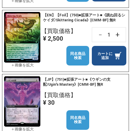
【EN】【Foil】(750)■拡張アート■《跳ね回るシ
ケイダ/Skittering Cicada》[CMM-BF] 無R
【買取価格】
+
－
¥ 2,500
同名商品
カートに
検索
追加
【JP】(751)■拡張アート■《ウギンの支
配/Ugin's Mastery》[CMM-BF] 無R
【買取価格】
¥ 30
同名商品
検索