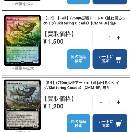
【JP】【Foil】(750)■拡張アート■《跳ね回るシ
ケイダ/Skittering Cicada》[CMM-BF] 無R
【買取価格】
+
－
¥ 1,500
同名商品
カートに
検索
追加
【EN】(750)■拡張アート■《跳ね回るシケイ
ダ/Skittering Cicada》[CMM-BF] 無R
【買取価格】
+
－
¥ 1,200
同名商品
カートに
検索
追加