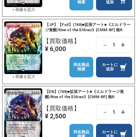
検索
追加
【JP】【Foil】(749)■拡張アート■《エルドラー
ジ覚醒/Rise of the Eldrazi》[CMM-BF] 無R
【買取価格】
+
－
¥ 6,000
同名商品
カートに
検索
追加
【EN】(749)■拡張アート■《エルドラージ覚
醒/Rise of the Eldrazi》[CMM-BF] 無R
【買取価格】
+
－
¥ 2,500
同名商品
カートに
検索
追加