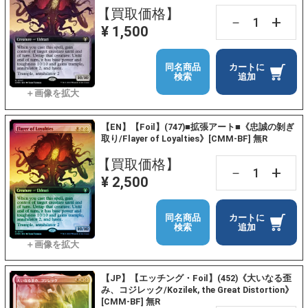
【買取価格】
+
－
¥ 1,500
同名商品
カートに
検索
追加
【EN】【Foil】(747)■拡張アート■《忠誠の剝ぎ
取り/Flayer of Loyalties》[CMM-BF] 無R
【買取価格】
+
－
¥ 2,500
同名商品
カートに
検索
追加
【JP】【エッチング・Foil】(452)《大いなる歪
み、コジレック/Kozilek, the Great Distortion》
[CMM-BF] 無R