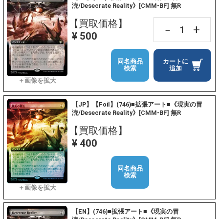
涜/Desecrate Reality》[CMM-BF] 無R
【買取価格】
+
－
¥ 500
同名商品
カートに
検索
追加
【JP】【Foil】(746)■拡張アート■《現実の冒
涜/Desecrate Reality》[CMM-BF] 無R
【買取価格】
¥ 400
同名商品
検索
【EN】(746)■拡張アート■《現実の冒