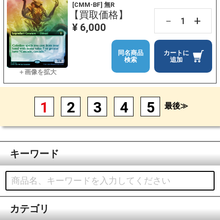
[CMM-BF] 無R
【買取価格】
+
－
¥ 6,000
同名商品
カートに
検索
追加
1
2
3
4
5
最後≫
キーワード
カテゴリ