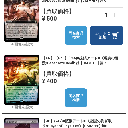
涜/Desecrate Reality》[CMM-BF] 無R
【買取価格】
+
－
¥ 500
同名商品
カートに
検索
追加
【EN】【Foil】(746)■拡張アート■《現実の冒
涜/Desecrate Reality》[CMM-BF] 無R
【買取価格】
¥ 400
同名商品
検索
【JP】(747)■拡張アート■《忠誠の剝ぎ取
り/Flayer of Loyalties》[CMM-BF] 無R