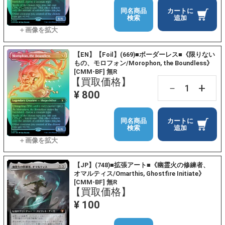
同名商品
カートに
検索
追加
【EN】【Foil】(669)■ボーダーレス■《限りない
もの、モロフォン/Morophon, the Boundless》
[CMM-BF] 無R
【買取価格】
+
－
¥ 800
同名商品
カートに
検索
追加
【JP】(748)■拡張アート■《幽霊火の修練者、
オマルティス/Omarthis, Ghostfire Initiate》
[CMM-BF] 無R
【買取価格】
¥ 100