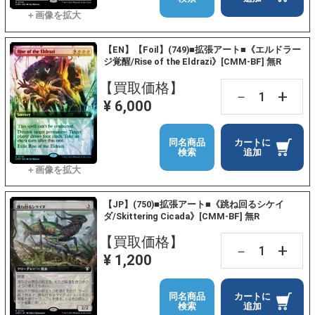
【EN】【Foil】(749)■拡張アート■《エルドラー
ジ覚醒/Rise of the Eldrazi》[CMM-BF] 無R
【買取価格】
+
－
¥ 6,000
同名商品
カートに
検索
追加
【JP】(750)■拡張アート■《跳ね回るシケイ
ダ/Skittering Cicada》[CMM-BF] 無R
【買取価格】
+
－
¥ 1,200
同名商品
カートに
検索
追加