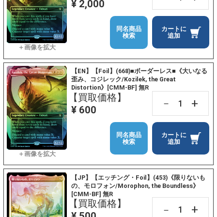
¥ 2,000
同名商品
カートに
検索
追加
【EN】【Foil】(668)■ボーダーレス■《大いなる
歪み、コジレック/Kozilek, the Great
Distortion》[CMM-BF] 無R
【買取価格】
+
－
¥ 600
同名商品
カートに
検索
追加
【JP】【エッチング・Foil】(453)《限りないも
の、モロフォン/Morophon, the Boundless》
[CMM-BF] 無R
【買取価格】
+
－
¥ 500