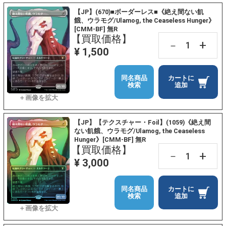
【JP】(670)■ボーダーレス■《絶え間ない飢
餓、ウラモグ/Ulamog, the Ceaseless Hunger》
[CMM-BF] 無R
【買取価格】
+
－
¥ 1,500
同名商品
カートに
検索
追加
【JP】【テクスチャー・Foil】(1059)《絶え間
ない飢餓、ウラモグ/Ulamog, the Ceaseless
Hunger》[CMM-BF] 無R
【買取価格】
+
－
¥ 3,000
同名商品
カートに
検索
追加