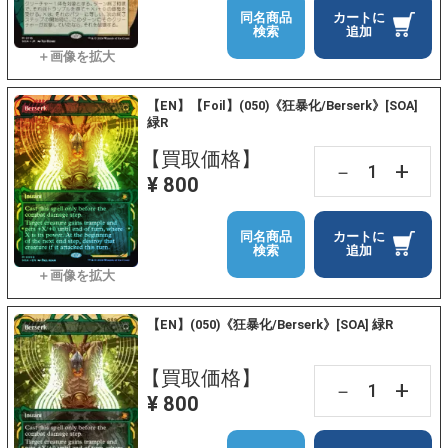
同名商品
カートに
検索
追加
【EN】【Foil】(050)《狂暴化/Berserk》[SOA]
緑R
【買取価格】
+
－
¥ 800
同名商品
カートに
検索
追加
【EN】(050)《狂暴化/Berserk》[SOA] 緑R
【買取価格】
+
－
¥ 800