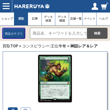
ショップ
買取
記事
デッキ検索
デッキ構築
選手一覧
店舗一覧
イベント
ヘルプ
お問い合わせ
ログイン／会員登録
マイページ
デッキ
デッキ
ショップ
買取
記事
店舗一覧
イベント
ヘルプ
検索
構築
商品カテゴリ
買取TOP
>
コンスピラシー:王位争奪
>
神話レア＆レア