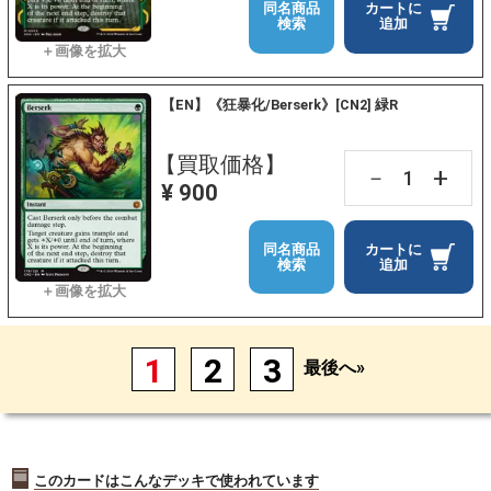
同名商品
カートに
検索
追加
【EN】《狂暴化/Berserk》[CN2] 緑R
【買取価格】
+
－
¥ 900
同名商品
カートに
検索
追加
1
2
3
最後へ»
このカードはこんなデッキで使われています