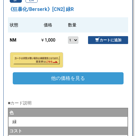
JP
EN
《狂暴化/Berserk》[CN2] 緑R
状態
価格
数量
NM
￥1,000
カートに追加
他の価格を見る
■カード説明
色
緑
コスト