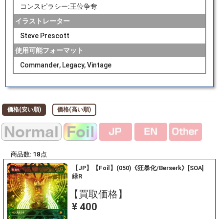
コンスピラシー:王位争奪
イラストレーター
Steve Prescott
使用可能フォーマット
Commander, Legacy, Vintage
価格(安い順)
価格(高い順)
商品数:
18
点
【JP】【Foil】(050)《狂暴化/Berserk》[SOA]
緑R
【買取価格】
¥ 400