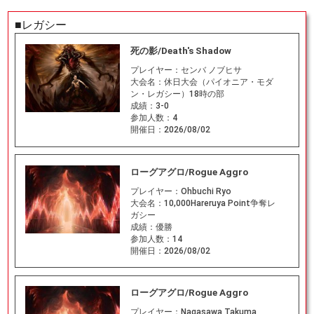
■レガシー
死の影/Death's Shadow
プレイヤー：
センバ ノブヒサ
大会名：
休日大会（パイオニア・モダ
ン・レガシー）18時の部
成績：
3-0
参加人数：
4
開催日：
2026/08/02
ローグアグロ/Rogue Aggro
プレイヤー：
Ohbuchi Ryo
大会名：
10,000Hareruya Point争奪レ
ガシー
成績：
優勝
参加人数：
14
開催日：
2026/08/02
ローグアグロ/Rogue Aggro
プレイヤー：
Nagasawa Takuma