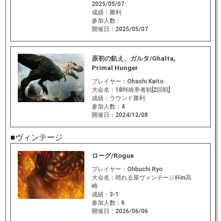
2025/05/07
成績：
勝利
参加人数：
開催日：
2025/05/07
原初の飢え、ガルタ/Ghalta,
Primal Hunger
プレイヤー：
Ohashi Kaito
大会名：
18時統率者戦[2回戦]
成績：
ラウンド勝利
参加人数：
4
開催日：
2024/12/08
■ヴィンテージ
ローグ/Rogue
プレイヤー：
Ohbuchi Ryo
大会名：
晴れる屋ヴィンテージ杯in高
崎
成績：
3-1
参加人数：
6
開催日：
2026/06/06