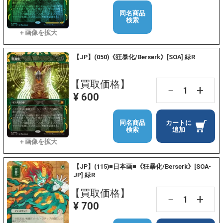
同名商品
検索
【JP】(050)《狂暴化/Berserk》[SOA] 緑R
【買取価格】
+
－
¥ 600
同名商品
カートに
検索
追加
【JP】(115)■日本画■《狂暴化/Berserk》[SOA-
JP] 緑R
【買取価格】
+
－
¥ 700