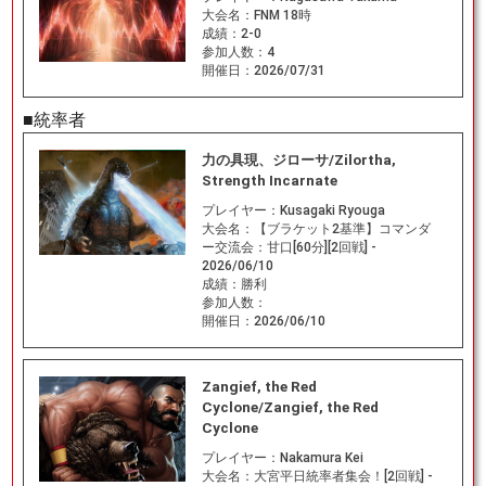
大会名：
FNM 18時
成績：
2-0
参加人数：
4
開催日：
2026/07/31
■統率者
力の具現、ジローサ/Zilortha,
Strength Incarnate
プレイヤー：
Kusagaki Ryouga
大会名：
【ブラケット2基準】コマンダ
ー交流会：甘口[60分][2回戦] -
2026/06/10
成績：
勝利
参加人数：
開催日：
2026/06/10
Zangief, the Red
Cyclone/Zangief, the Red
Cyclone
プレイヤー：
Nakamura Kei
大会名：
大宮平日統率者集会！[2回戦] -