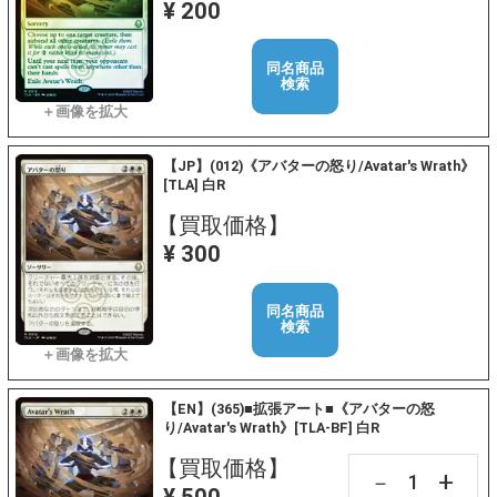
¥ 200
同名商品
検索
【JP】(012)《アバターの怒り/Avatar's Wrath》
[TLA] 白R
【買取価格】
¥ 300
同名商品
検索
【EN】(365)■拡張アート■《アバターの怒
り/Avatar's Wrath》[TLA-BF] 白R
【買取価格】
+
－