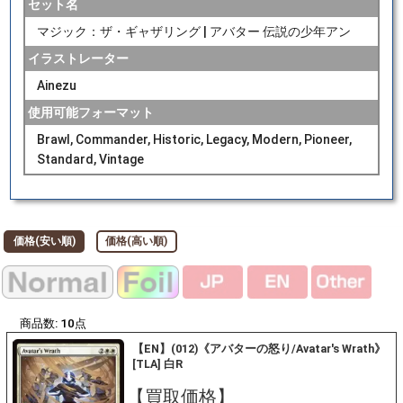
セット名
マジック：ザ・ギャザリング | アバター 伝説の少年アン
イラストレーター
Ainezu
使用可能フォーマット
Brawl, Commander, Historic, Legacy, Modern, Pioneer,
Standard, Vintage
価格(安い順)
価格(高い順)
商品数:
10
点
【EN】(012)《アバターの怒り/Avatar's Wrath》
[TLA] 白R
【買取価格】