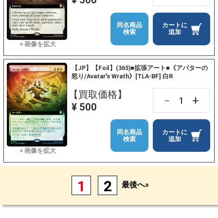
¥ 500
同名商品
カートに
検索
追加
【JP】【Foil】(365)■拡張アート■《アバターの
怒り/Avatar's Wrath》[TLA-BF] 白R
【買取価格】
+
－
¥ 500
同名商品
カートに
検索
追加
1
2
最後へ»