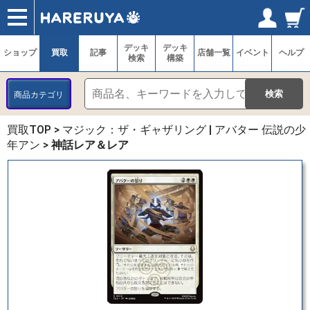
ショップ
買取
記事
デッキ検索
デッキ構築
選手一覧
店舗一覧
イベント
ヘルプ
お問い合わせ
ログイン／会員登録
マイページ
デッキ
デッキ
ショップ
買取
記事
店舗一覧
イベント
ヘルプ
検索
構築
商品カテゴリ
買取TOP
>
マジック：ザ・ギャザリング | アバター 伝説の少
年アン
>
神話レア＆レア