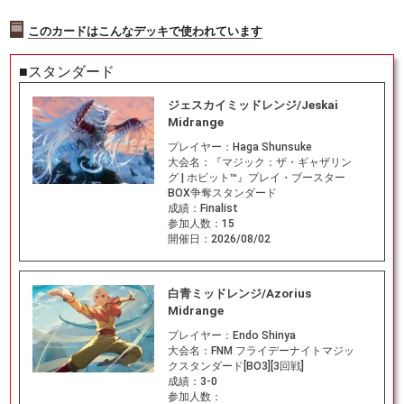
このカードはこんなデッキで使われています
■スタンダード
ジェスカイミッドレンジ/Jeskai
Midrange
プレイヤー：
Haga Shunsuke
大会名：
『マジック：ザ・ギャザリン
グ | ホビット™』プレイ・ブースター
BOX争奪スタンダード
成績：
Finalist
参加人数：
15
開催日：
2026/08/02
白青ミッドレンジ/Azorius
Midrange
プレイヤー：
Endo Shinya
大会名：
FNM フライデーナイトマジッ
クスタンダード[BO3][3回戦]
成績：
3-0
参加人数：