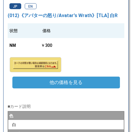
JP
EN
(012)《アバターの怒り/Avatar's Wrath》[TLA] 白R
状態
価格
NM
￥300
他の価格を見る
■カード説明
色
白