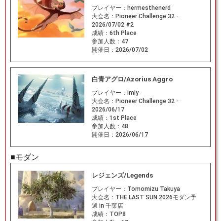
プレイヤー：
hermesthenerd
大会名：
Pioneer Challenge 32 -
2026/07/02 #2
成績：
6th Place
参加人数：
47
開催日：
2026/07/02
白青アグロ/Azorius Aggro
プレイヤー：
lmly
大会名：
Pioneer Challenge 32 -
2026/06/17
成績：
1st Place
参加人数：
48
開催日：
2026/06/17
■モダン
レジェンズ/Legends
プレイヤー：
Tomomizu Takuya
大会名：
THE LAST SUN 2026モダン予
選 in 千葉店
成績：
TOP8