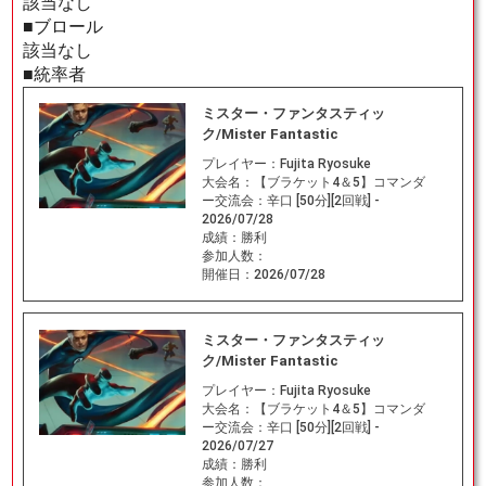
該当なし
■ブロール
該当なし
■統率者
ミスター・ファンタスティッ
ク/Mister Fantastic
プレイヤー：
Fujita Ryosuke
大会名：
【ブラケット4＆5】コマンダ
ー交流会：辛口 [50分][2回戦] -
2026/07/28
成績：
勝利
参加人数：
開催日：
2026/07/28
ミスター・ファンタスティッ
ク/Mister Fantastic
プレイヤー：
Fujita Ryosuke
大会名：
【ブラケット4＆5】コマンダ
ー交流会：辛口 [50分][2回戦] -
2026/07/27
成績：
勝利
参加人数：