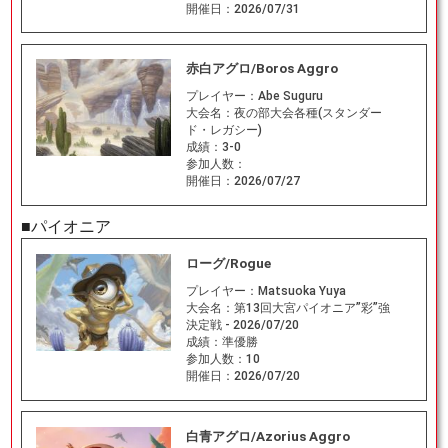
開催日：
2026/07/31
赤白アグロ/Boros Aggro
プレイヤー：
Abe Suguru
大会名：
夜の部大会各種(スタンダー
ド・レガシー)
成績：
3-0
参加人数：
開催日：
2026/07/27
■パイオニア
ローグ/Rogue
プレイヤー：
Matsuoka Yuya
大会名：
第13回大宮パイオニア”彩”強
決定戦 - 2026/07/20
成績：
準優勝
参加人数：
10
開催日：
2026/07/20
白青アグロ/Azorius Aggro