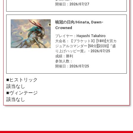
開催日：
2026/07/27
暁冠の日向/Hinata, Dawn-
Crowned
プレイヤー：
Hayashi Takahiro
大会名：
【ブラケット3】[18時]大宮カ
ジュアルコマンダー [50分][2回戦]『盛
り上げハッピー賞』 - 2026/07/25
成績：
勝利
参加人数：
開催日：
2026/07/25
■ヒストリック
該当なし
■ヴィンテージ
該当なし