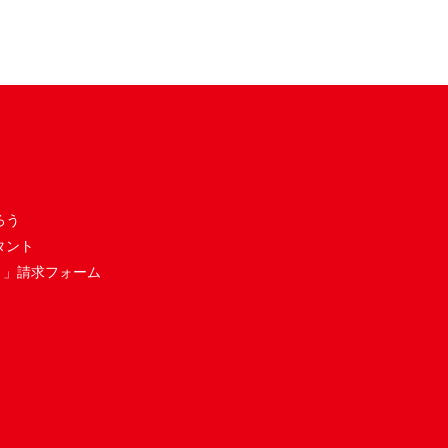
ろう
タント
き」請求フォーム