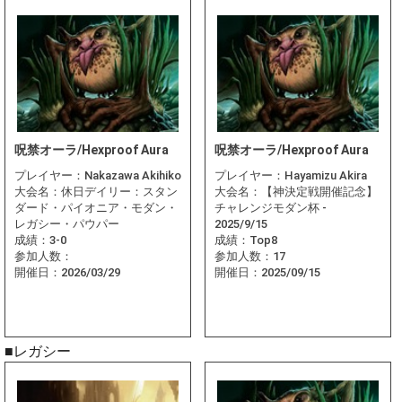
呪禁オーラ/Hexproof Aura
呪禁オーラ/Hexproof Aura
プレイヤー：
Nakazawa Akihiko
プレイヤー：
Hayamizu Akira
大会名：
休日デイリー：スタン
大会名：
【神決定戦開催記念】
ダード・パイオニア・モダン・
チャレンジモダン杯 -
レガシー・パウパー
2025/9/15
成績：
3-0
成績：
Top8
参加人数：
参加人数：
17
開催日：
2026/03/29
開催日：
2025/09/15
■レガシー