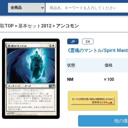
取TOP
>
基本セット2012
>
アンコモン
JP
EN
《霊魂のマントル/Spirit Mantl
状態
価格
NM
￥100
他の価