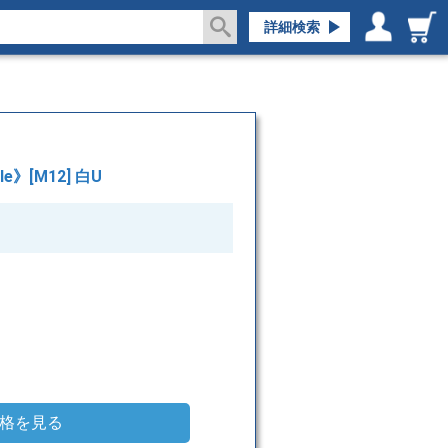
詳細検索
ログイン／会員登録
マイページ
e》[M12] 白U
格を見る