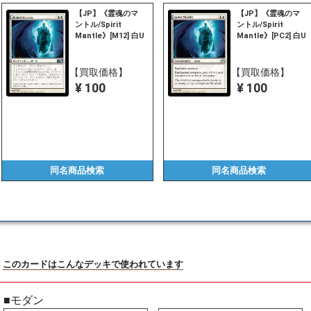
【JP】《霊魂のマ
【JP】《霊魂のマ
ントル/Spirit
ントル/Spirit
Mantle》[M12] 白U
Mantle》[PC2] 白U
【買取価格】
【買取価格】
¥ 100
¥ 100
同名商品
検索
同名商品
検索
このカードはこんなデッキで使われています
■モダン