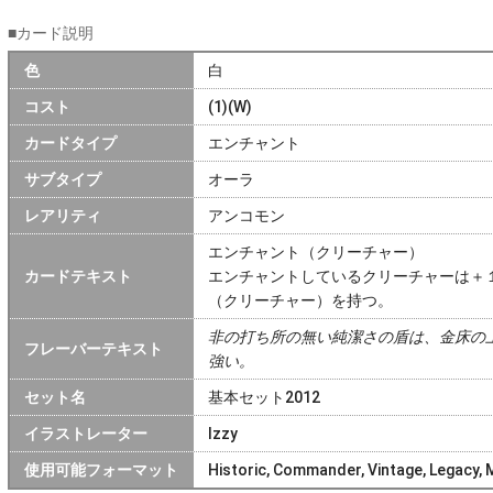
■カード説明
色
白
コスト
(1)(W)
カードタイプ
エンチャント
サブタイプ
オーラ
レアリティ
アンコモン
エンチャント（クリーチャー）
カードテキスト
エンチャントしているクリーチャーは＋
（クリーチャー）を持つ。
非の打ち所の無い純潔さの盾は、金床の
フレーバーテキスト
強い。
セット名
基本セット2012
イラストレーター
Izzy
使用可能フォーマット
Historic, Commander, Vintage, Legacy,