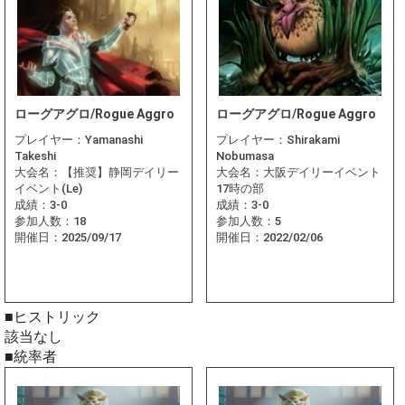
ローグアグロ/Rogue Aggro
ローグアグロ/Rogue Aggro
プレイヤー：
Yamanashi
プレイヤー：
Shirakami
Takeshi
Nobumasa
大会名：
【推奨】静岡デイリー
大会名：
大阪デイリーイベント
イベント(Le)
17時の部
成績：
3-0
成績：
3-0
参加人数：
18
参加人数：
5
開催日：
2025/09/17
開催日：
2022/02/06
■ヒストリック
該当なし
■統率者