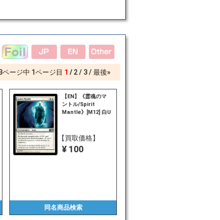
3
ページ中
1
ページ目
1
2
3
最後»
【EN】《霊魂のマ
ントル/Spirit
Mantle》[M12] 白U
【買取価格】
¥ 100
同名商品
検索