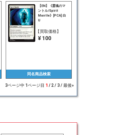
【EN】《霊魂のマ
ントル/Spirit
Mantle》[PCA] 白
U
【買取価格】
¥ 100
同名商品
検索
3
ページ中
1
ページ目
1
2
3
最後»