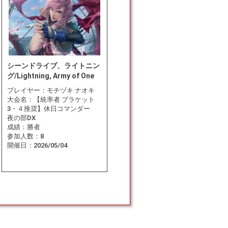
シーンドライブ、ライトニン
グ/Lightning, Army of One
プレイヤー：
モチヅキ ナオキ
大会名：
【統率者 ブラケット
3・４推奨】休日コマンダー
夜の部DX
成績：
勝者
参加人数：
8
開催日：
2026/05/04