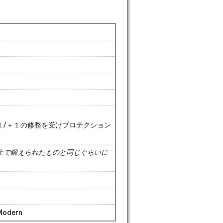
１/＋１の修整を受けプロテクション
上で鍛えられたものと同じぐらいに
 Modern