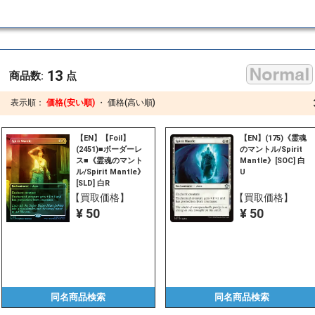
13
商品数:
点
表示順：
価格(安い順)
・
価格(高い順)
【EN】【Foil】
【EN】(175)《霊魂
(2451)■ボーダーレ
のマントル/Spirit
ス■《霊魂のマント
Mantle》[SOC] 白
ル/Spirit Mantle》
U
[SLD] 白R
【買取価格】
【買取価格】
¥ 50
¥ 50
同名商品
検索
同名商品
検索