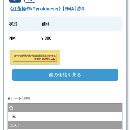
JP
EN
《紅蓮操作/Pyrokinesis》[EMA] 赤R
状態
価格
NM
￥300
他の価格を見る
■カード説明
色
赤
コスト