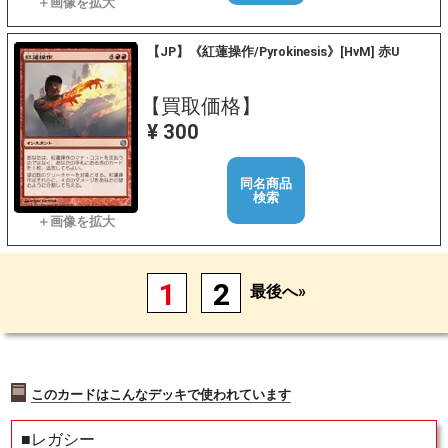
【JP】《紅蓮操作/Pyrokinesis》[HvM] 赤U
【買取価格】
¥ 300
同名商品
検索
1
2
最後へ»
このカードはこんなデッキで使われています
■レガシー