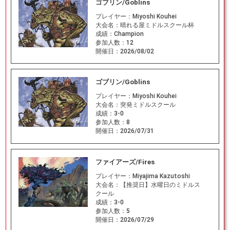
ゴブリン/Goblins
プレイヤー：
Miyoshi Kouhei
大会名：
晴れる屋ミドルスクール杯
成績：
Champion
参加人数：
12
開催日：
2026/08/02
ゴブリン/Goblins
プレイヤー：
Miyoshi Kouhei
大会名：
突発ミドルスクール
成績：
3-0
参加人数：
8
開催日：
2026/07/31
ファイアーズ/Fires
プレイヤー：
Miyajima Kazutoshi
大会名：
【推奨日】水曜日のミドルス
クール
成績：
3-0
参加人数：
5
開催日：
2026/07/29