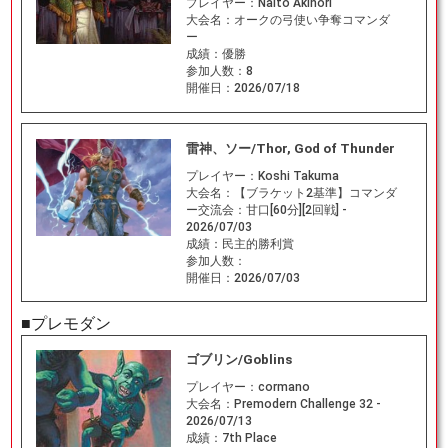
プレイヤー：
Naito Akinori
大会名：
オークの弓使い争奪コマンダ
ー
成績：
優勝
参加人数：
8
開催日：
2026/07/18
雷神、ソー/Thor, God of Thunder
プレイヤー：
Koshi Takuma
大会名：
【ブラケット2基準】コマンダ
ー交流会：甘口[60分][2回戦] -
2026/07/03
成績：
民主的勝利賞
参加人数：
開催日：
2026/07/03
■プレモダン
ゴブリン/Goblins
プレイヤー：
cormano
大会名：
Premodern Challenge 32 -
2026/07/13
成績：
7th Place