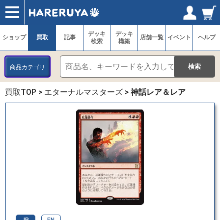
ショップ
買取
記事
デッキ検索
デッキ構築
選手一覧
店舗一覧
イベント
ヘルプ
お問い合わせ
ログイン／会員登録
マイページ
デッキ
デッキ
ショップ
買取
記事
店舗一覧
イベント
ヘルプ
検索
構築
商品カテゴリ
買取TOP
>
エターナルマスターズ
>
神話レア＆レア