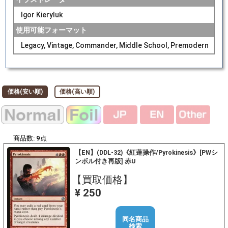
Igor Kieryluk
使用可能フォーマット
Legacy, Vintage, Commander, Middle School, Premodern
価格(安い順)
価格(高い順)
商品数:
9
点
【EN】(DDL-32)《紅蓮操作/Pyrokinesis》[PWシ
ンボル付き再版] 赤U
【買取価格】
¥ 250
同名商品
検索