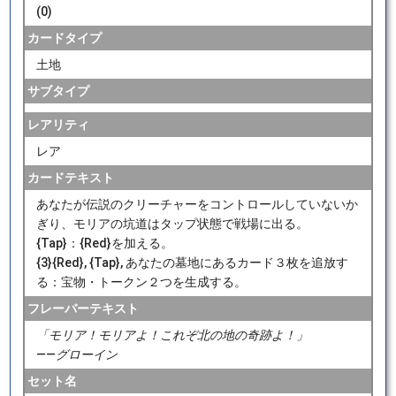
(0)
カードタイプ
土地
サブタイプ
レアリティ
レア
カードテキスト
あなたが伝説のクリーチャーをコントロールしていないか
ぎり、モリアの坑道はタップ状態で戦場に出る。
{Tap}：{Red}を加える。
{3}{Red}, {Tap}, あなたの墓地にあるカード３枚を追放す
る：宝物・トークン２つを生成する。
フレーバーテキスト
「モリア！モリアよ！これぞ北の地の奇跡よ！」
――グローイン
セット名