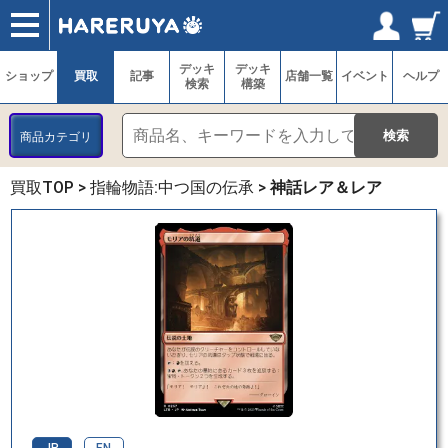
ショップ
買取
記事
デッキ検索
デッキ構築
選手一覧
店舗一覧
イベント
ヘルプ
お問い合わせ
ログイン／会員登録
マイページ
デッキ
デッキ
ショップ
買取
記事
店舗一覧
イベント
ヘルプ
検索
構築
商品カテゴリ
買取TOP
>
指輪物語:中つ国の伝承
>
神話レア＆レア