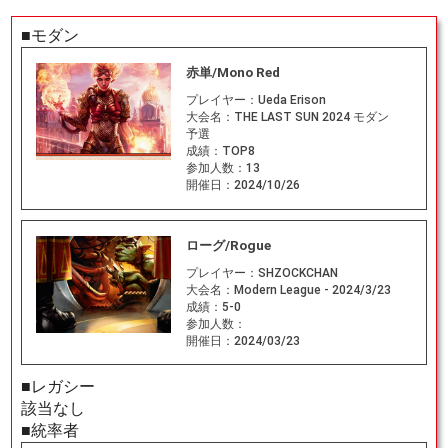
■モダン
赤単/Mono Red
プレイヤー：
Ueda Erison
大会名：
THE LAST SUN 2024 モダン
予選
成績：
TOP8
参加人数：
13
開催日：
2024/10/26
ローグ/Rogue
プレイヤー：
SHZOCKCHAN
大会名：
Modern League - 2024/3/23
成績：
5-0
参加人数：
開催日：
2024/03/23
■レガシー
該当なし
■統率者