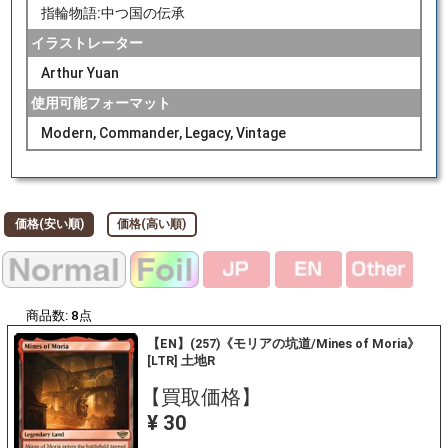
指輪物語:中つ国の伝承
イラストレーター
Arthur Yuan
使用可能フォーマット
Modern, Commander, Legacy, Vintage
価格(安い順)
価格(高い順)
商品数:
8
点
【EN】(257)《モリアの坑道/Mines of Moria》
[LTR] 土地R
【買取価格】
¥ 30