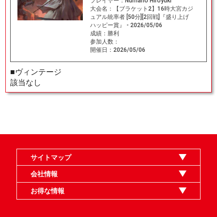
プレイヤー：
Numano Hiroyuki
大会名：
【ブラケット2】16時大宮カジ
ュアル統率者 [50分][2回戦]『盛り上げ
ハッピー賞』 - 2026/05/06
成績：
勝利
参加人数：
開催日：
2026/05/06
■ヴィンテージ
該当なし
サイトマップ
オンラインショップ
買取
記事
選手一覧
デッキ検索
デッキ構築
イベント・大会
店舗のご案内
お問い合わせ
ヘルプ
FAQ
会社情報
利用規約
スタッフ募集
特定商取引法表示
個人情報保護指針
企業情報
お得な情報
晴れる屋X
晴れる屋チャンネル
MTGプロフィールを作ろう
MTG統率者診断アシスタント
「イベント開催の手引き」請求フォーム