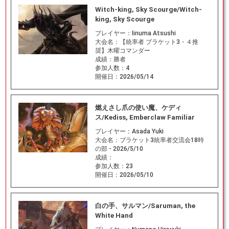
Witch-king, Sky Scourge/Witch-
king, Sky Scourge
プレイヤー：
Iinuma Atsushi
大会名：
【統率者 ブラケット3・４推
奨】木曜コマンダー
成績：
勝者
参加人数：
4
開催日：
2026/05/14
燃えさし爪の使い魔、ケディ
ス/Kediss, Emberclaw Familiar
プレイヤー：
Asada Yuki
大会名：
ブラケット3統率者交流会18時
の部 - 2026/5/10
成績：
参加人数：
23
開催日：
2026/05/10
白の手、サルマン/Saruman, the
White Hand