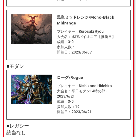
黒単ミッドレンジ/Mono-Black
Midrange
プレイヤー：
Kurosaki Ryou
大会名：
水曜パイオニア【推奨日】
成績：
3-0
参加人数：
開催日：
2023/06/07
■モダン
ローグ/Rogue
プレイヤー：
Nishizono Hidehiro
大会名：
平日モダン14時の部 -
2023/6/21
成績：
3-0
参加人数：
19
開催日：
2023/06/21
■レガシー
該当なし