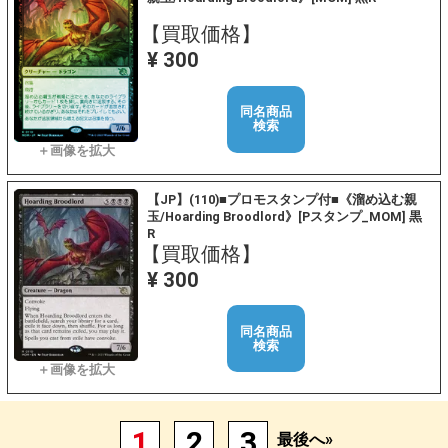
【買取価格】
¥ 300
同名商品
検索
【JP】(110)■プロモスタンプ付■《溜め込む親
玉/Hoarding Broodlord》[Pスタンプ_MOM] 黒
R
【買取価格】
¥ 300
同名商品
検索
1
2
3
最後へ»