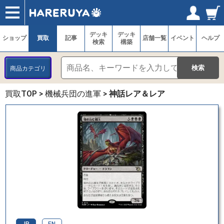
ショップ
買取
記事
デッキ検索
デッキ構築
選手一覧
店舗一覧
イベント
ヘルプ
お問い合わせ
ログイン／会員登録
マイページ
デッキ
デッキ
ショップ
買取
記事
店舗一覧
イベント
ヘルプ
検索
構築
商品カテゴリ
買取TOP
>
機械兵団の進軍
>
神話レア＆レア