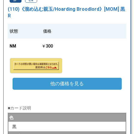
JP
EN
(110)《溜め込む親玉/Hoarding Broodlord》[MOM] 黒
R
状態
価格
NM
￥300
他の価格を見る
■カード説明
色
黒