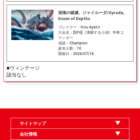
深海の破滅、ジャイルーダ/Gyruda,
Doom of Depths
プレイヤー：
Itou Ayato
大会名：
[SPG]《沸騰する小湖》争奪コ
マンダー
成績：
Champion
参加人数：
10
開催日：
2026/07/18
■ヴィンテージ
該当なし
サイトマップ
オンラインショップ
買取
記事
選手一覧
デッキ検索
デッキ構築
イベント・大会
店舗のご案内
お問い合わせ
ヘルプ
FAQ
会社情報