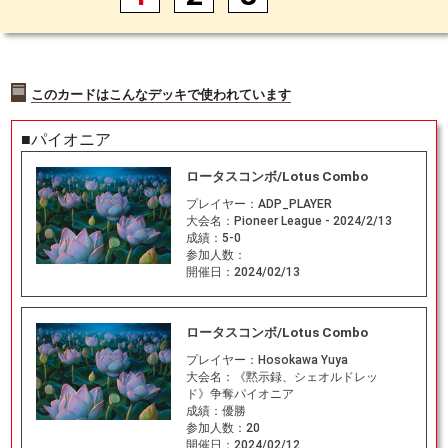
このカードはこんなデッキで使われています
■パイオニア
ロータスコンボ/Lotus Combo
プレイヤー：
ADP_PLAYER
大会名：
Pioneer League - 2024/2/13
成績：
5-0
参加人数：
開催日：
2024/02/13
ロータスコンボ/Lotus Combo
プレイヤー：
Hosokawa Yuya
大会名：
《黙示録、シェオルドレッ
ド》争奪パイオニア
成績：
優勝
参加人数：
20
開催日：
2024/02/12