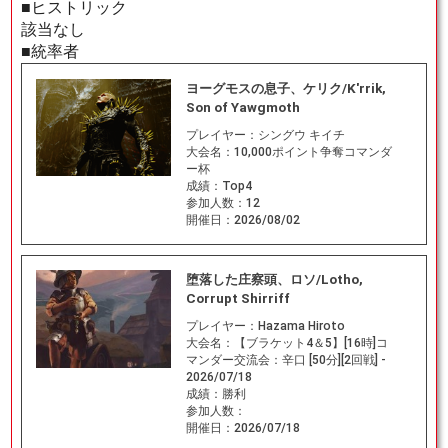
■ヒストリック
該当なし
■統率者
ヨーグモスの息子、ケリク/K'rrik,
Son of Yawgmoth
プレイヤー：
シングウ キイチ
大会名：
10,000ポイント争奪コマンダ
ー杯
成績：
Top4
参加人数：
12
開催日：
2026/08/02
堕落した庄察頭、ロソ/Lotho,
Corrupt Shirriff
プレイヤー：
Hazama Hiroto
大会名：
【ブラケット4＆5】[16時]コ
マンダー交流会：辛口 [50分][2回戦] -
2026/07/18
成績：
勝利
参加人数：
開催日：
2026/07/18