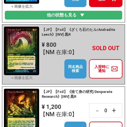
他の状態も見る
【JP】【Foil】《ざくろ石のヒル/Andradite
Leech》[INV] 黒R
¥ 800
+
－
【NM 在庫:0】
同名商品
入荷時に
検索
通知
【JP】【Foil】《捨て身の研究/Desperate
Research》[INV] 黒R
¥ 1,200
+
－
【NM 在庫:0】