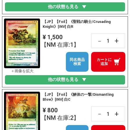
他の状態も見る
【JP】【Foil】《聖戦の騎士/Crusading
Knight》[INV] 白R
¥ 1,500
+
－
【NM 在庫:1】
同名商品
カートに
検索
追加
他の状態も見る
【JP】【Foil】《解体の一撃/Dismantling
Blow》[INV] 白C
¥ 800
+
－
【NM 在庫:2】