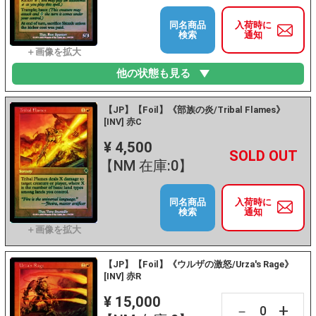
同名商品
入荷時に
検索
通知
他の状態も見る
【JP】【Foil】《部族の炎/Tribal Flames》
[INV] 赤C
¥ 4,500
+
－
【NM 在庫:0】
同名商品
入荷時に
検索
通知
【JP】【Foil】《ウルザの激怒/Urza's Rage》
[INV] 赤R
¥ 15,000
+
－