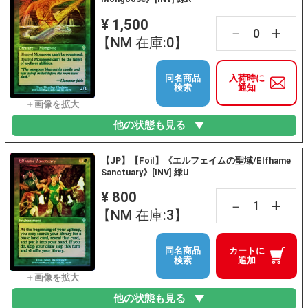
¥ 1,500
+
－
【NM 在庫:0】
同名商品
入荷時に
検索
通知
他の状態も見る
【JP】【Foil】《エルフェイムの聖域/Elfhame
Sanctuary》[INV] 緑U
¥ 800
+
－
【NM 在庫:3】
同名商品
カートに
検索
追加
他の状態も見る