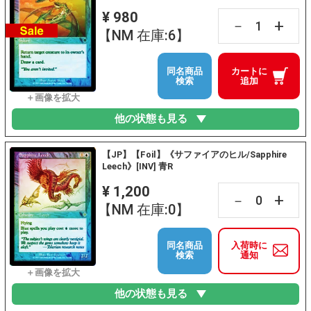
¥ 980
+
－
【NM 在庫:6】
同名商品
カートに
検索
追加
他の状態も見る
【JP】【Foil】《サファイアのヒル/Sapphire
Leech》[INV] 青R
¥ 1,200
+
－
【NM 在庫:0】
同名商品
入荷時に
検索
通知
他の状態も見る