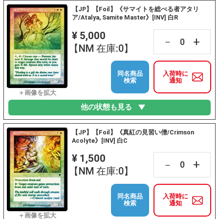
【JP】【Foil】《サマイトを総べる者アタリ
ア/Atalya, Samite Master》[INV] 白R
¥ 5,000
+
－
【NM 在庫:0】
同名商品
入荷時に
検索
通知
他の状態も見る
【JP】【Foil】《真紅の見習い僧/Crimson
Acolyte》[INV] 白C
¥ 1,500
+
－
【NM 在庫:0】
同名商品
入荷時に
検索
通知