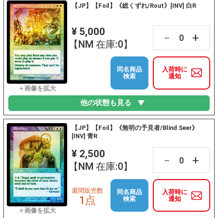
【JP】【Foil】《総くずれ/Rout》[INV] 白R
¥ 5,000
+
－
【NM 在庫:0】
同名商品
入荷時に
検索
通知
他の状態も見る
【JP】【Foil】《無明の予見者/Blind Seer》
[INV] 青R
¥ 2,500
+
－
【NM 在庫:0】
週間販売数
同名商品
入荷時に
1点
検索
通知