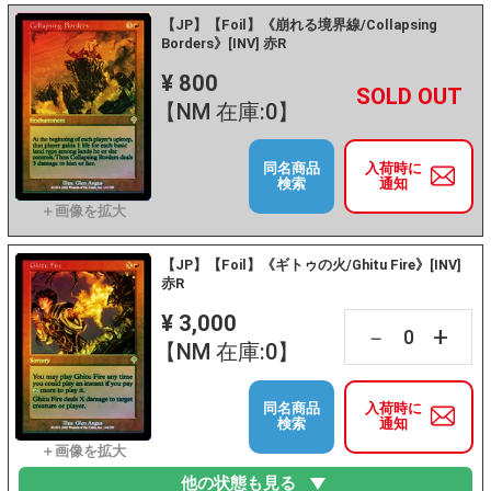
【JP】【Foil】《崩れる境界線/Collapsing
Borders》[INV] 赤R
¥ 800
+
－
【NM 在庫:0】
同名商品
入荷時に
検索
通知
【JP】【Foil】《ギトゥの火/Ghitu Fire》[INV]
赤R
¥ 3,000
+
－
【NM 在庫:0】
同名商品
入荷時に
検索
通知
他の状態も見る