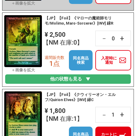
【JP】【Foil】《マローの魔術師モリ
モ/Molimo, Maro-Sorcerer》[INV] 緑R
¥ 2,500
+
－
【NM 在庫:0】
週間販売数
同名商品
入荷時に
1点
検索
通知
他の状態も見る
【JP】【Foil】《クウィリーオン・エル
フ/Quirion Elves》[INV] 緑C
¥ 1,800
+
－
【NM 在庫:1】
同名商品
カートに