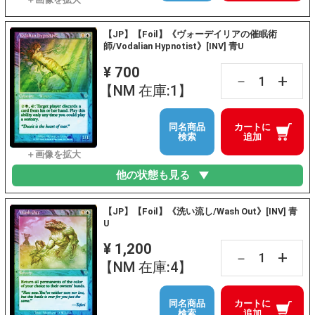
【JP】【Foil】《ヴォーデイリアの催眠術
師/Vodalian Hypnotist》[INV] 青U
¥ 700
+
－
【NM 在庫:1】
同名商品
カートに
検索
追加
他の状態も見る
【JP】【Foil】《洗い流し/Wash Out》[INV] 青
U
¥ 1,200
+
－
【NM 在庫:4】
同名商品
カートに
検索
追加