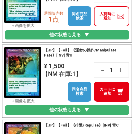
週間販売数
同名商品
入荷時に
1点
検索
通知
他の状態も見る
【JP】【Foil】《運命の操作/Manipulate
Fate》[INV] 青U
¥ 1,500
+
－
【NM 在庫:1】
同名商品
カートに
検索
追加
他の状態も見る
【JP】【Foil】《排撃/Repulse》[INV] 青C