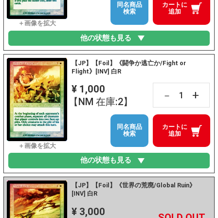
同名商品
カートに
検索
追加
他の状態も見る
【JP】【Foil】《闘争か逃亡か/Fight or
Flight》[INV] 白R
¥ 1,000
+
－
【NM 在庫:2】
同名商品
カートに
検索
追加
他の状態も見る
【JP】【Foil】《世界の荒廃/Global Ruin》
[INV] 白R
¥ 3,000
+
－