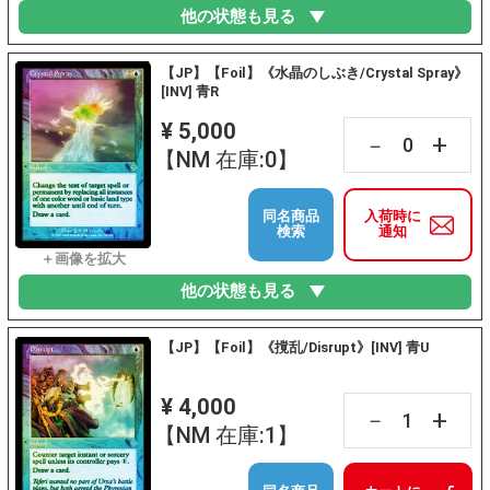
他の状態も見る
【JP】【Foil】《水晶のしぶき/Crystal Spray》
[INV] 青R
¥ 5,000
+
－
【NM 在庫:0】
同名商品
入荷時に
検索
通知
他の状態も見る
【JP】【Foil】《撹乱/Disrupt》[INV] 青U
¥ 4,000
+
－
【NM 在庫:1】