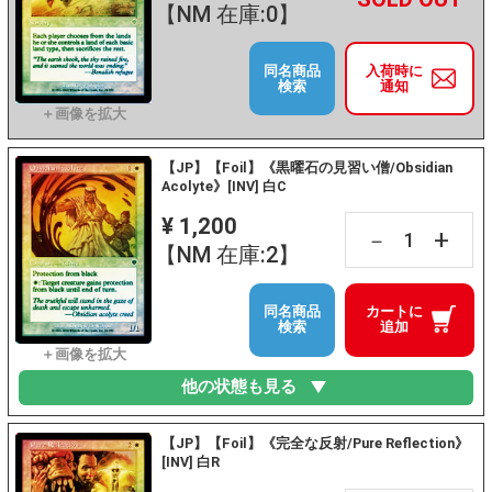
【NM 在庫:0】
同名商品
入荷時に
検索
通知
【JP】【Foil】《黒曜石の見習い僧/Obsidian
Acolyte》[INV] 白C
¥ 1,200
+
－
【NM 在庫:2】
同名商品
カートに
検索
追加
他の状態も見る
【JP】【Foil】《完全な反射/Pure Reflection》
[INV] 白R