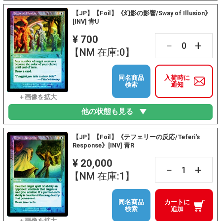
【JP】【Foil】《幻影の影響/Sway of Illusion》
[INV] 青U
¥ 700
+
－
【NM 在庫:0】
同名商品
入荷時に
検索
通知
他の状態も見る
【JP】【Foil】《テフェリーの反応/Teferi's
Response》[INV] 青R
¥ 20,000
+
－
【NM 在庫:1】
同名商品
カートに
検索
追加