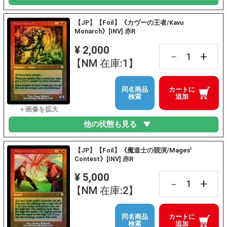
【JP】【Foil】《カヴーの王者/Kavu
Monarch》[INV] 赤R
¥ 2,000
+
－
【NM 在庫:1】
同名商品
カートに
検索
追加
他の状態も見る
【JP】【Foil】《魔道士の競演/Mages'
Contest》[INV] 赤R
¥ 5,000
+
－
【NM 在庫:2】
同名商品
カートに
検索
追加