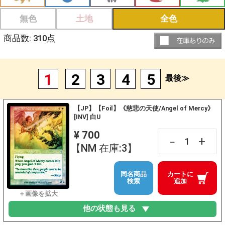
無色
土地
全色
商品数:
310
点
1
2
3
4
5
最後≫
【JP】【Foil】《慈悲の天使/Angel of Mercy》
[INV] 白U
¥ 700
+
－
【NM 在庫:3】
同名商品
カートに
検索
追加
他の状態も見る