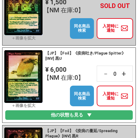
¥ 1,500
+
－
【NM 在庫:0】
同名商品
入荷時に
検索
通知
【JP】【Foil】《疫病吐き/Plague Spitter》
[INV] 黒U
¥ 6,000
+
－
【NM 在庫:0】
同名商品
入荷時に
検索
通知
他の状態も見る
【JP】【Foil】《疫病の蔓延/Spreading
Plague》[INV] 黒R