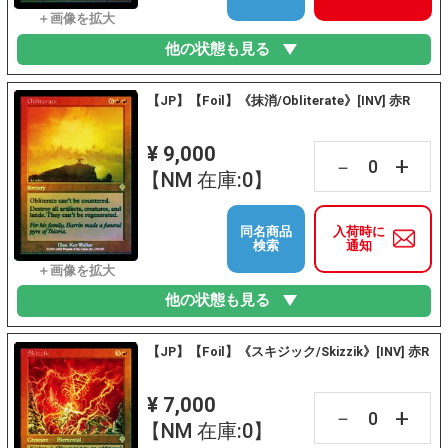
他の状態も見る
【JP】【Foil】《抹消/Obliterate》[INV] 赤R
¥ 9,000
+
－
【NM 在庫:0】
同名商品
入荷時に
検索
通知
他の状態も見る
【JP】【Foil】《スキジック/Skizzik》[INV] 赤R
¥ 7,000
+
－
【NM 在庫:0】