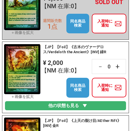
+
－
【NM 在庫:0】
週間販売数
同名商品
入荷時に
1点
検索
通知
【JP】【Foil】《古木のヴァーデロ
ス/Verdeloth the Ancient》[INV] 緑R
¥ 2,000
+
－
【NM 在庫:0】
同名商品
入荷時に
検索
通知
他の状態も見る
【JP】【Foil】《上天の裂け目/AEther Rift》
[INV] 金R