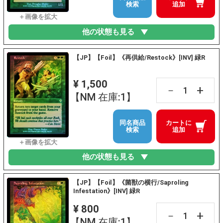
検索
追加
他の状態も見る
【JP】【Foil】《再供給/Restock》[INV] 緑R
¥ 1,500
+
－
【NM 在庫:1】
同名商品
カートに
検索
追加
他の状態も見る
【JP】【Foil】《菌獣の横行/Saproling
Infestation》[INV] 緑R
¥ 800
+
－
【NM 在庫:1】