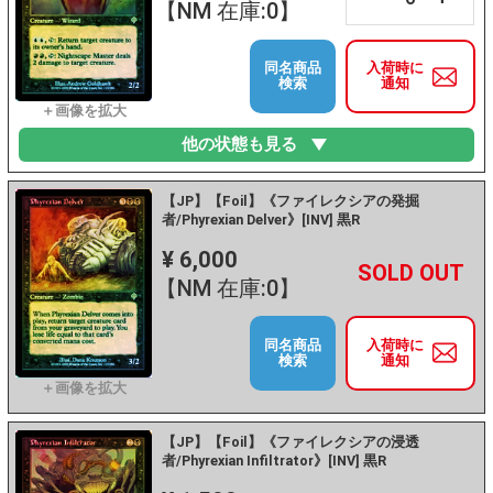
【NM 在庫:0】
同名商品
入荷時に
検索
通知
他の状態も見る
【JP】【Foil】《ファイレクシアの発掘
者/Phyrexian Delver》[INV] 黒R
¥ 6,000
+
－
【NM 在庫:0】
同名商品
入荷時に
検索
通知
【JP】【Foil】《ファイレクシアの浸透
者/Phyrexian Infiltrator》[INV] 黒R