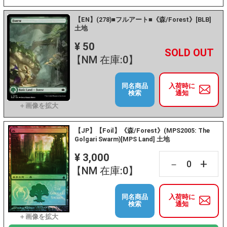
【EN】(278)■フルアート■《森/Forest》[BLB]
土地
¥ 50
+
－
【NM 在庫:0】
同名商品
入荷時に
検索
通知
【JP】【Foil】《森/Forest》(MPS2005: The
Golgari Swarm)[MPS Land] 土地
¥ 3,000
+
－
【NM 在庫:0】
同名商品
入荷時に
検索
通知