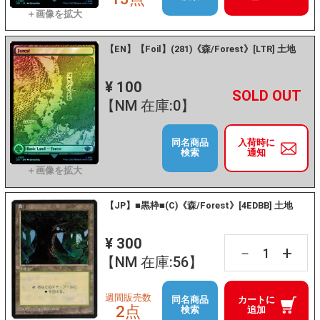
【EN】【Foil】(281)《森/Forest》[LTR] 土地
¥ 100
+
－
【NM 在庫:0】
同名商品
入荷時に
検索
通知
【JP】■黒枠■(C)《森/Forest》[4EDBB] 土地
¥ 300
+
－
【NM 在庫:56】
週間販売数
同名商品
カートに
2点
検索
追加