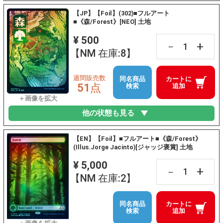
【JP】【Foil】(302)■フルアート
■《森/Forest》[NEO] 土地
¥ 500
+
－
【NM 在庫:8】
週間販売数
同名商品
カートに
51点
検索
追加
他の状態も見る
【EN】【Foil】■フルアート■《森/Forest》
(Illus.Jorge Jacinto)[ジャッジ褒賞] 土地
¥ 5,000
+
－
【NM 在庫:2】
同名商品
カートに
検索
追加