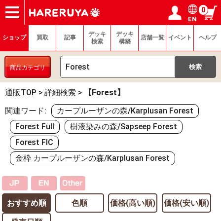
0
EN
ショップ
買取
記事
デッキ検索
デッキ構築
選手一覧
店舗一覧
イベント
ヘルプ
お問い合わせ
ログイン／会員登録
マイページ
デッキ
デッキ
ショップ
買取
記事
店舗一覧
イベント
ヘルプ
検索
構築
商品カテゴリ
通販TOP
>
詳細検索
>
【Forest】
関連ワード:
カープルーザンの森/Karplusan Forest
Forest Full
樹液染みの森/Sapseep Forest
Forest FIC
金枠 カープルーザンの森/Karplusan Forest
おすすめ順
色順
価格(高い順)
価格(安い順)