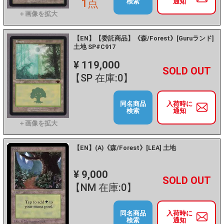
1点
検索
通知
【EN】【委託商品】《森/Forest》[Guruランド]
土地 SP#C917
¥ 119,000
+
－
【SP 在庫:0】
同名商品
入荷時に
検索
通知
【EN】(A)《森/Forest》[LEA] 土地
¥ 9,000
+
－
【NM 在庫:0】
同名商品
入荷時に
検索
通知