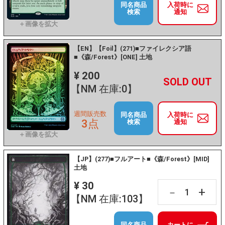
同名商品
入荷時に
検索
通知
【EN】【Foil】(271)■ファイレクシア語
■《森/Forest》[ONE] 土地
¥ 200
+
－
【NM 在庫:0】
週間販売数
同名商品
入荷時に
3点
検索
通知
【JP】(277)■フルアート■《森/Forest》[MID]
土地
¥ 30
+
－
【NM 在庫:103】
同名商品
カートに