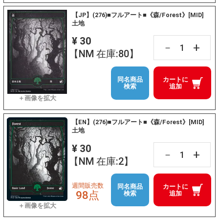
【JP】(276)■フルアート■《森/Forest》[MID]
土地
¥ 30
+
－
【NM 在庫:80】
同名商品
カートに
検索
追加
【EN】(276)■フルアート■《森/Forest》[MID]
土地
¥ 30
+
－
【NM 在庫:2】
週間販売数
同名商品
カートに
98点
検索
追加