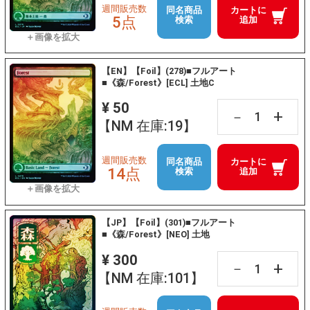
週間販売数
同名商品
カートに
5点
検索
追加
【EN】【Foil】(278)■フルアート
■《森/Forest》[ECL] 土地C
¥ 50
+
－
【NM 在庫:19】
週間販売数
同名商品
カートに
14点
検索
追加
【JP】【Foil】(301)■フルアート
■《森/Forest》[NEO] 土地
¥ 300
+
－
【NM 在庫:101】