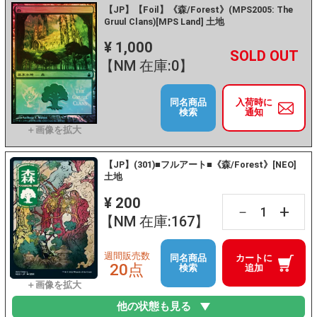
【JP】【Foil】《森/Forest》(MPS2005: The
Gruul Clans)[MPS Land] 土地
¥ 1,000
+
－
【NM 在庫:0】
同名商品
入荷時に
検索
通知
【JP】(301)■フルアート■《森/Forest》[NEO]
土地
¥ 200
+
－
【NM 在庫:167】
週間販売数
同名商品
カートに
20点
検索
追加
他の状態も見る