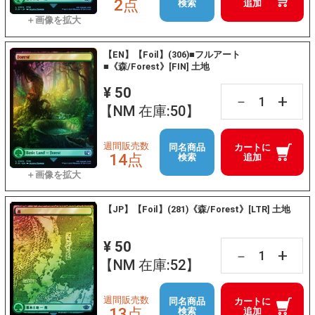
2点
検索
追加
【EN】【Foil】(306)■フルアート
■《森/Forest》[FIN] 土地
¥ 50
+
－
【NM 在庫:50】
週間販売数
同名商品
カートに
14点
検索
追加
【JP】【Foil】(281)《森/Forest》[LTR] 土地
¥ 50
+
－
【NM 在庫:52】
週間販売数
同名商品
カートに
13点
検索
追加