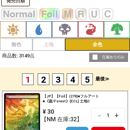
発売日順
無色
土地
全色
商品数:
3149
点
1
2
3
4
5
最後≫
【JP】【Foil】(278)■フルアート
■《森/Forest》[ECL] 土地C
¥ 30
+
－
【NM 在庫:32】