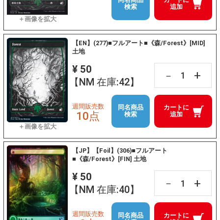
検索
追加
【EN】(277)■フルアート■《森/Forest》[MID]
土地
¥ 50
+
－
【NM 在庫:42】
週間販売数
同名商品
カートに
10点
検索
追加
【JP】【Foil】(306)■フルアート
■《森/Forest》[FIN] 土地
¥ 50
+
－
【NM 在庫:40】
週間販売数
同名商品
カートに