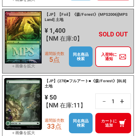
【JP】【Foil】《森/Forest》(MPS2006)[MPS
Land] 土地
¥ 1,400
+
－
【NM 在庫:0】
週間販売数
同名商品
入荷時に
5点
検索
通知
【JP】(278)■フルアート■《森/Forest》[BLB]
土地
¥ 50
+
－
【NM 在庫:11】
週間販売数
同名商品
カートに
33点
検索
追加