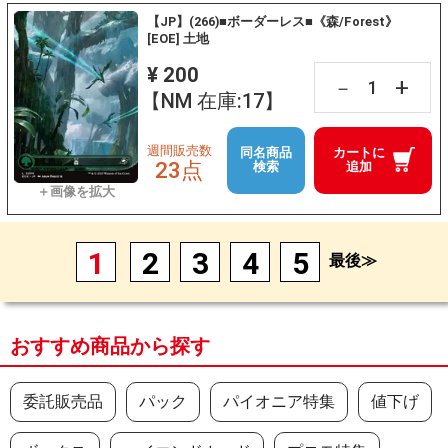
【JP】(266)■ボーダーレス■《森/Forest》
[EOE] 土地
¥ 200
+
－
【NM 在庫:17】
週間販売数
同名商品
カートに
23点
検索
追加
1
2
3
4
5
最後≫
おすすめ商品から探す
委託販売品
パック
パイオニア特集
値下げ