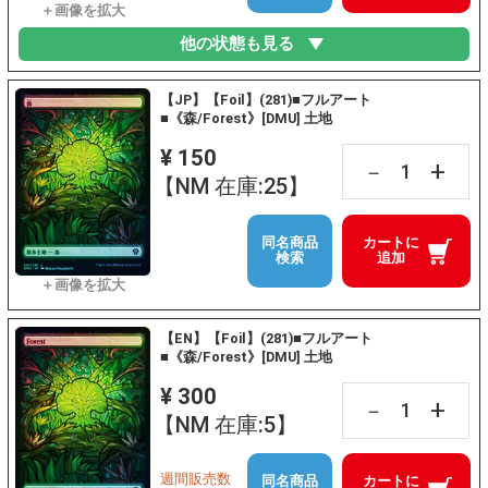
他の状態も見る
【JP】【Foil】(281)■フルアート
■《森/Forest》[DMU] 土地
¥ 150
+
－
【NM 在庫:25】
同名商品
カートに
検索
追加
【EN】【Foil】(281)■フルアート
■《森/Forest》[DMU] 土地
¥ 300
+
－
【NM 在庫:5】
週間販売数
同名商品
カートに