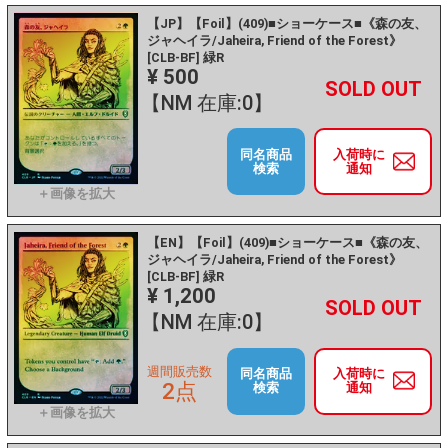
【JP】【Foil】(409)■ショーケース■《森の友、
ジャヘイラ/Jaheira, Friend of the Forest》
[CLB-BF] 緑R
¥ 500
+
－
【NM 在庫:0】
同名商品
入荷時に
検索
通知
【EN】【Foil】(409)■ショーケース■《森の友、
ジャヘイラ/Jaheira, Friend of the Forest》
[CLB-BF] 緑R
¥ 1,200
+
－
【NM 在庫:0】
週間販売数
同名商品
入荷時に
2点
検索
通知