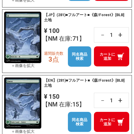
【JP】(281)■フルアート■《森/Forest》[BLB]
土地
¥ 100
+
－
【NM 在庫:71】
週間販売数
同名商品
カートに
3点
検索
追加
【EN】(281)■フルアート■《森/Forest》[BLB]
土地
¥ 150
+
－
【NM 在庫:15】
同名商品
カートに
検索
追加