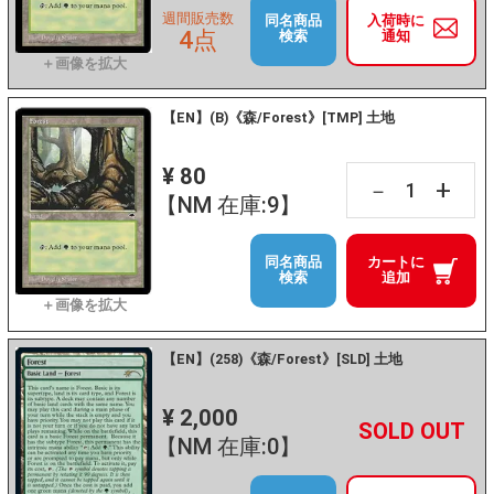
週間販売数
同名商品
入荷時に
4点
検索
通知
【EN】(B)《森/Forest》[TMP] 土地
¥ 80
+
－
【NM 在庫:9】
同名商品
カートに
検索
追加
【EN】(258)《森/Forest》[SLD] 土地
¥ 2,000
+
－
【NM 在庫:0】