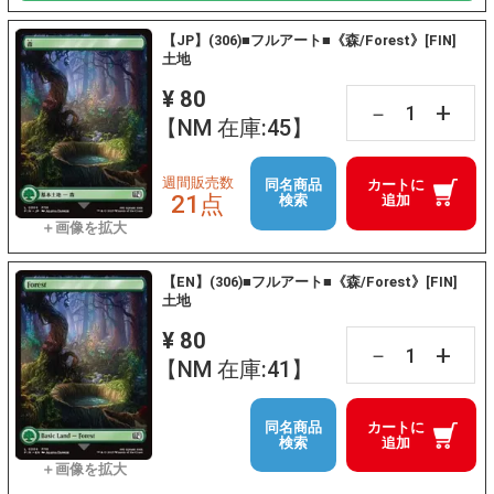
【JP】(306)■フルアート■《森/Forest》[FIN]
土地
¥ 80
+
－
【NM 在庫:45】
週間販売数
同名商品
カートに
21点
検索
追加
【EN】(306)■フルアート■《森/Forest》[FIN]
土地
¥ 80
+
－
【NM 在庫:41】
同名商品
カートに
検索
追加