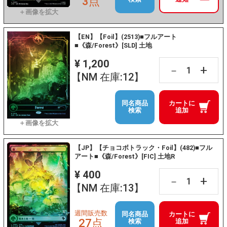
3点
【EN】【Foil】(2513)■フルアート
■《森/Forest》[SLD] 土地
¥ 1,200
+
－
【NM 在庫:12】
同名商品
カートに
検索
追加
【JP】【チョコボトラック・Foil】(482)■フル
アート■《森/Forest》[FIC] 土地R
¥ 400
+
－
【NM 在庫:13】
週間販売数
同名商品
カートに
27点
検索
追加