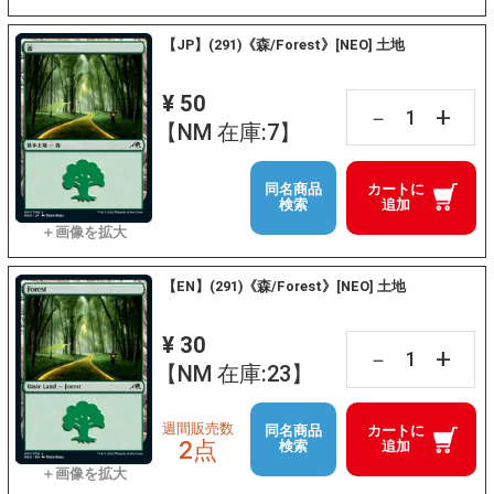
【JP】(291)《森/Forest》[NEO] 土地
¥ 50
+
－
【NM 在庫:7】
同名商品
カートに
検索
追加
【EN】(291)《森/Forest》[NEO] 土地
¥ 30
+
－
【NM 在庫:23】
週間販売数
同名商品
カートに
2点
検索
追加