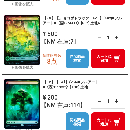
【EN】【チョコボトラック・Foil】(482)■フル
アート■《森/Forest》[FIC] 土地R
¥ 500
+
－
【NM 在庫:7】
週間販売数
同名商品
カートに
8点
検索
追加
【JP】【Foil】(254)■フルアート
■《森/Forest》[THB] 土地
¥ 200
+
－
【NM 在庫:114】
同名商品
カートに
検索
追加