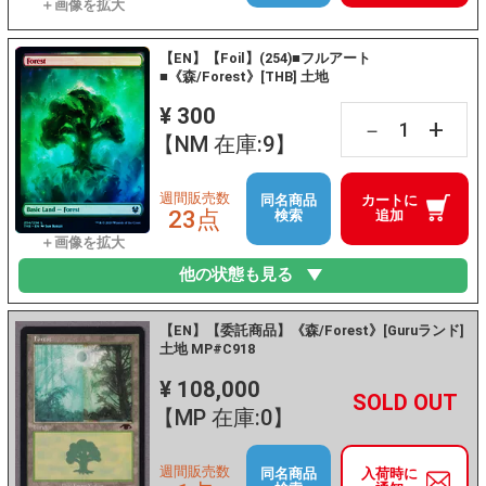
【EN】【Foil】(254)■フルアート
■《森/Forest》[THB] 土地
¥ 300
+
－
【NM 在庫:9】
週間販売数
同名商品
カートに
23点
検索
追加
他の状態も見る
【EN】【委託商品】《森/Forest》[Guruランド]
土地 MP#C918
¥ 108,000
+
－
【MP 在庫:0】
週間販売数
同名商品
入荷時に