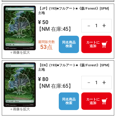
【JP】(193)■フルアート■《森/Forest》[SPM]
土地
¥ 50
+
－
【NM 在庫:45】
週間販売数
同名商品
カートに
53点
検索
追加
【EN】(193)■フルアート■《森/Forest》[SPM]
土地
¥ 80
+
－
【NM 在庫:65】
同名商品
カートに
検索
追加