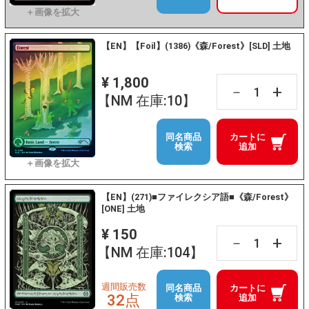
【EN】【Foil】(1386)《森/Forest》[SLD] 土地
¥ 1,800
+
－
【NM 在庫:10】
同名商品
カートに
検索
追加
【EN】(271)■ファイレクシア語■《森/Forest》
[ONE] 土地
¥ 150
+
－
【NM 在庫:104】
週間販売数
同名商品
カートに
32点
検索
追加