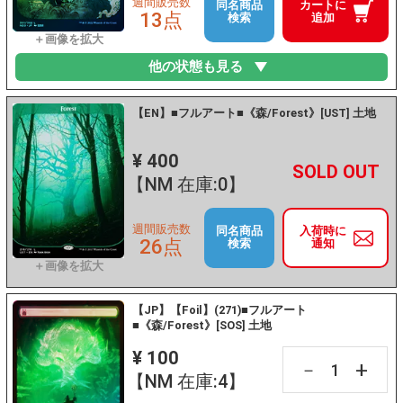
週間販売数
同名商品
カートに
13点
検索
追加
他の状態も見る
【EN】■フルアート■《森/Forest》[UST] 土地
¥ 400
+
－
【NM 在庫:0】
週間販売数
同名商品
入荷時に
26点
検索
通知
【JP】【Foil】(271)■フルアート
■《森/Forest》[SOS] 土地
¥ 100
+
－
【NM 在庫:4】