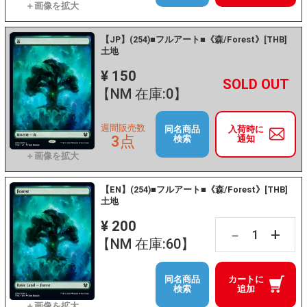
【JP】(254)■フルアート■《森/Forest》[THB]
土地
¥ 150
+
－
【NM 在庫:0】
週間販売数
同名商品
入荷時に
3点
検索
通知
【EN】(254)■フルアート■《森/Forest》[THB]
土地
¥ 200
+
－
【NM 在庫:60】
同名商品
カートに
検索
追加