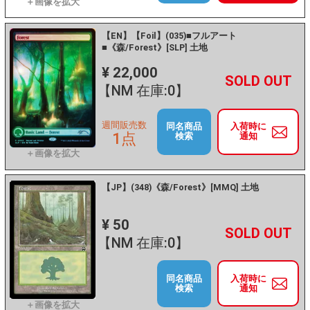
【EN】【Foil】(035)■フルアート
■《森/Forest》[SLP] 土地
¥ 22,000
+
－
【NM 在庫:0】
週間販売数
同名商品
入荷時に
1点
検索
通知
【JP】(348)《森/Forest》[MMQ] 土地
¥ 50
+
－
【NM 在庫:0】
同名商品
入荷時に
検索
通知