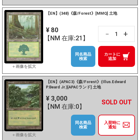
【EN】(348)《森/Forest》[MMQ] 土地
¥ 80
+
－
【NM 在庫:21】
同名商品
カートに
検索
追加
【EN】(APAC3)《森/Forest》(Illus.Edward
P.Beard Jr.)[APACランド] 土地
¥ 3,000
+
－
【NM 在庫:0】
同名商品
入荷時に
検索
通知