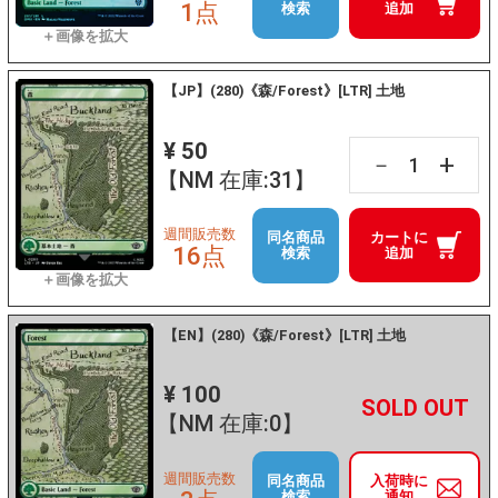
1点
検索
追加
【JP】(280)《森/Forest》[LTR] 土地
¥ 50
+
－
【NM 在庫:31】
週間販売数
同名商品
カートに
16点
検索
追加
【EN】(280)《森/Forest》[LTR] 土地
¥ 100
+
－
【NM 在庫:0】
週間販売数
同名商品
入荷時に
検索
通知