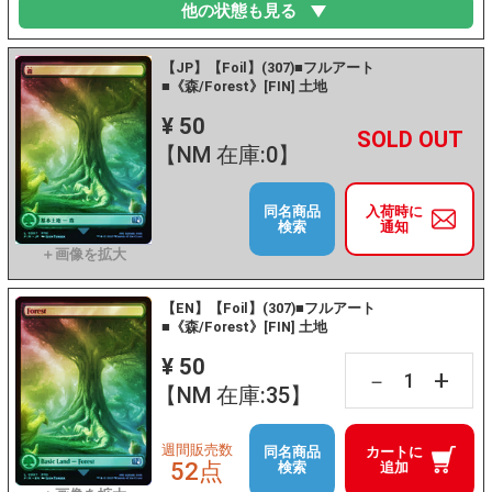
他の状態も見る
【JP】【Foil】(307)■フルアート
■《森/Forest》[FIN] 土地
¥ 50
+
－
【NM 在庫:0】
同名商品
入荷時に
検索
通知
【EN】【Foil】(307)■フルアート
■《森/Forest》[FIN] 土地
¥ 50
+
－
【NM 在庫:35】
週間販売数
同名商品
カートに
52点
検索
追加