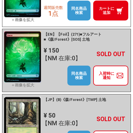
週間販売数
同名商品
カートに
1点
検索
追加
【EN】【Foil】(271)■フルアート
■《森/Forest》[SOS] 土地
¥ 150
+
－
【NM 在庫:0】
同名商品
入荷時に
検索
通知
【JP】(B)《森/Forest》[TMP] 土地
¥ 50
+
－
【NM 在庫:0】