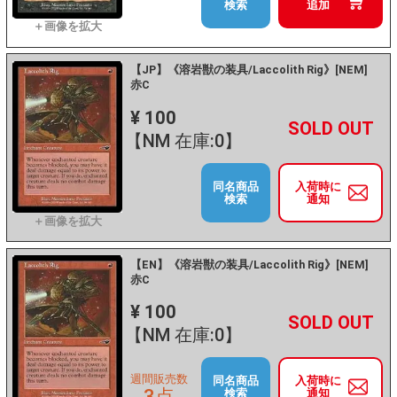
検索
追加
【JP】《溶岩獣の装具/Laccolith Rig》[NEM]
赤C
¥ 100
+
－
【NM 在庫:0】
同名商品
入荷時に
検索
通知
【EN】《溶岩獣の装具/Laccolith Rig》[NEM]
赤C
¥ 100
+
－
【NM 在庫:0】
週間販売数
同名商品
入荷時に
3点
検索
通知