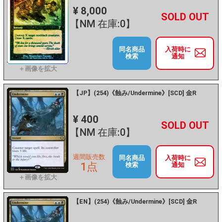
¥ 8,000
+
－
【NM 在庫:0】
同名商品
入荷時に
検索
通知
【JP】(254)《蝕み/Undermine》[SCD] 金R
¥ 400
+
－
【NM 在庫:0】
週間販売数
同名商品
入荷時に
1点
検索
通知
【EN】(254)《蝕み/Undermine》[SCD] 金R