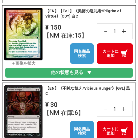
【EN】【Foil】《美徳の巡礼者/Pilgrim of
Virtue》[ODY] 白C
¥ 150
+
－
【NM 在庫:15】
同名商品
カートに
検索
追加
他の状態も見る
【EN】《不純な飢え/Vicious Hunger》[GvL] 黒
C
¥ 30
+
－
【NM 在庫:6】
同名商品
カートに
検索
追加