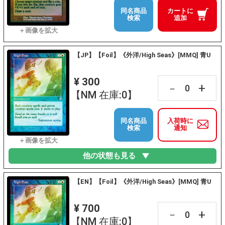
同名商品
カートに
検索
追加
【JP】【Foil】《外洋/High Seas》[MMQ] 青U
¥ 300
+
－
【NM 在庫:0】
同名商品
入荷時に
検索
通知
他の状態も見る
【EN】【Foil】《外洋/High Seas》[MMQ] 青U
¥ 700
+
－
【NM 在庫:0】