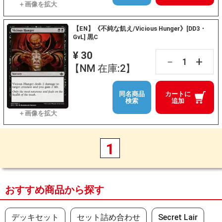
【EN】《不純な飢え/Vicious Hunger》[DD3・
GvL] 黒C
¥ 30
+
－
【NM 在庫:2】
同名商品
カートに
検索
追加
1
おすすめ商品から探す
デッキセット
セット詰め合わせ
Secret Lair