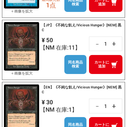
同名商品
カートに
1点
検索
追加
【JP】《不純な飢え/Vicious Hunger》[NEM] 黒
C
¥ 50
+
－
【NM 在庫:11】
同名商品
カートに
検索
追加
【EN】《不純な飢え/Vicious Hunger》[NEM] 黒
C
¥ 30
+
－
【NM 在庫:1】
同名商品
カートに