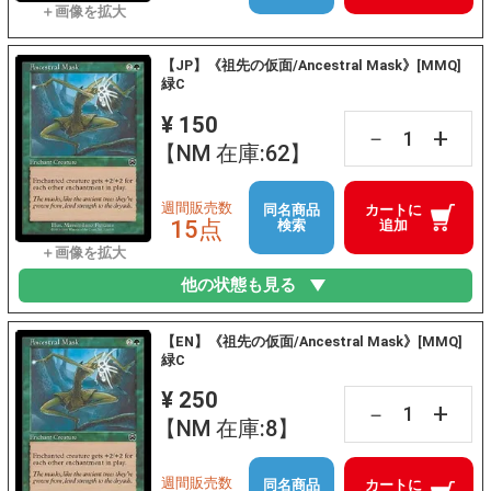
【JP】《祖先の仮面/Ancestral Mask》[MMQ]
緑C
¥ 150
+
－
【NM 在庫:62】
週間販売数
同名商品
カートに
15点
検索
追加
他の状態も見る
【EN】《祖先の仮面/Ancestral Mask》[MMQ]
緑C
¥ 250
+
－
【NM 在庫:8】
週間販売数
同名商品
カートに