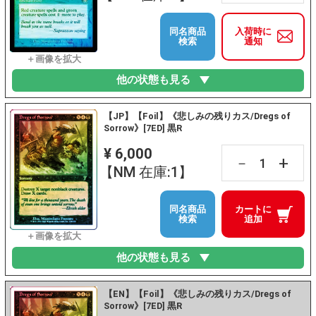
同名商品
入荷時に
検索
通知
他の状態も見る
【JP】【Foil】《悲しみの残りカス/Dregs of
Sorrow》[7ED] 黒R
¥ 6,000
+
－
【NM 在庫:1】
同名商品
カートに
検索
追加
他の状態も見る
【EN】【Foil】《悲しみの残りカス/Dregs of
Sorrow》[7ED] 黒R