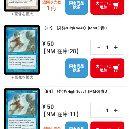
週間販売数
同名商品
カートに
1点
検索
追加
【JP】《外洋/High Seas》[MMQ] 青U
¥ 50
+
－
【NM 在庫:28】
同名商品
カートに
検索
追加
【EN】《外洋/High Seas》[MMQ] 青U
¥ 50
+
－
【NM 在庫:11】
週間販売数