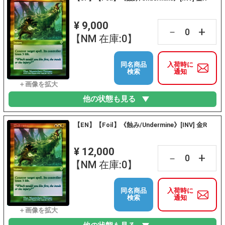
¥ 9,000
+
－
【NM 在庫:0】
同名商品
入荷時に
検索
通知
他の状態も見る
【EN】【Foil】《蝕み/Undermine》[INV] 金R
¥ 12,000
+
－
【NM 在庫:0】
同名商品
入荷時に
検索
通知