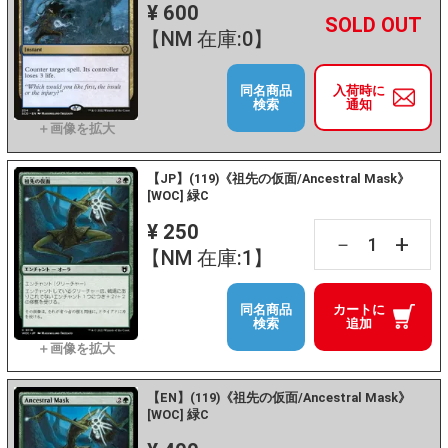
¥ 600
+
－
【NM 在庫:0】
同名商品
入荷時に
検索
通知
【JP】(119)《祖先の仮面/Ancestral Mask》
[WOC] 緑C
¥ 250
+
－
【NM 在庫:1】
同名商品
カートに
検索
追加
【EN】(119)《祖先の仮面/Ancestral Mask》
[WOC] 緑C