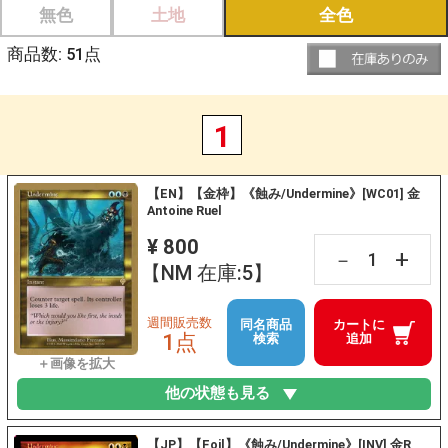
無色
土地
全色
商品数:
51
点
1
【EN】【金枠】《蝕み/Undermine》[WC01] 金
Antoine Ruel
¥ 800
+
－
【NM 在庫:5】
週間販売数
同名商品
カートに
1点
検索
追加
他の状態も見る
【JP】【Foil】《蝕み/Undermine》[INV] 金R