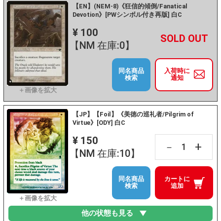
【EN】(NEM-8)《狂信的傾倒/Fanatical
Devotion》[PWシンボル付き再版] 白C
¥ 100
+
－
【NM 在庫:0】
同名商品
入荷時に
検索
通知
【JP】【Foil】《美徳の巡礼者/Pilgrim of
Virtue》[ODY] 白C
¥ 150
+
－
【NM 在庫:10】
同名商品
カートに
検索
追加
他の状態も見る