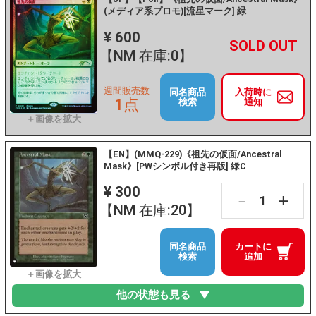
(メディア系プロモ)[流星マーク] 緑
¥ 600
+
－
【NM 在庫:0】
週間販売数
同名商品
入荷時に
1点
検索
通知
【EN】(MMQ-229)《祖先の仮面/Ancestral
Mask》[PWシンボル付き再版] 緑C
¥ 300
+
－
【NM 在庫:20】
同名商品
カートに
検索
追加
他の状態も見る