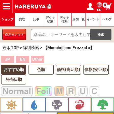
0
EN
ショップ
買取
記事
デッキ検索
デッキ構築
選手一覧
店舗一覧
イベント
ヘルプ
お問い合わせ
ログイン／会員登録
マイページ
デッキ
デッキ
ショップ
買取
記事
店舗一覧
イベント
ヘルプ
検索
構築
商品カテゴリ
通販TOP
>
詳細検索
>
【Massimilano Frezzato】
おすすめ順
色順
価格(高い順)
価格(安い順)
発売日順