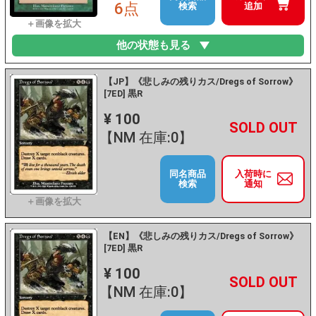
6点
検索
追加
他の状態も見る
【JP】《悲しみの残りカス/Dregs of Sorrow》
[7ED] 黒R
¥ 100
+
－
【NM 在庫:0】
同名商品
入荷時に
検索
通知
【EN】《悲しみの残りカス/Dregs of Sorrow》
[7ED] 黒R
¥ 100
+
－
【NM 在庫:0】