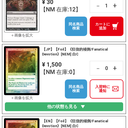
¥ 30
+
－
【NM 在庫:12】
同名商品
カートに
検索
追加
【JP】【Foil】《狂信的傾倒/Fanatical
Devotion》[NEM] 白C
¥ 1,500
+
－
【NM 在庫:0】
同名商品
入荷時に
検索
通知
他の状態も見る
【EN】【Foil】《狂信的傾倒/Fanatical
Devotion》[NEM] 白C