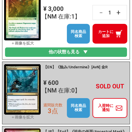
¥ 3,000
+
－
【NM 在庫:1】
同名商品
カートに
検索
追加
他の状態も見る
【EN】《蝕み/Undermine》[AvN] 金R
¥ 600
+
－
【NM 在庫:0】
週間販売数
同名商品
入荷時に
3点
検索
通知
【JP】【Foil】《祖先の仮面/Ancestral Mask》