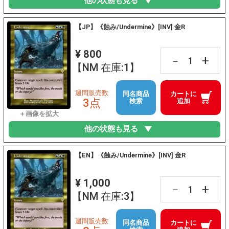
他の状態も見る
【JP】《蝕み/Undermine》[INV] 金R
¥ 800
+
－
【NM 在庫:1】
週間販売数
同名商品
カートに
3点
検索
追加
他の状態も見る
【EN】《蝕み/Undermine》[INV] 金R
¥ 1,000
+
－
【NM 在庫:3】
週間販売数
同名商品
カートに