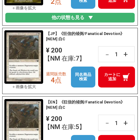
2点
検索
追加
他の状態も見る
【JP】《狂信的傾倒/Fanatical Devotion》
[NEM] 白C
¥ 200
+
－
【NM 在庫:7】
週間販売数
同名商品
カートに
4点
検索
追加
【EN】《狂信的傾倒/Fanatical Devotion》
[NEM] 白C
¥ 200
+
－
【NM 在庫:5】