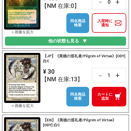
+
－
【NM 在庫:0】
同名商品
入荷時に
検索
通知
他の状態も見る
【JP】《美徳の巡礼者/Pilgrim of Virtue》[ODY]
白C
¥ 30
+
－
【NM 在庫:13】
同名商品
カートに
検索
追加
【EN】《美徳の巡礼者/Pilgrim of Virtue》
[ODY] 白C