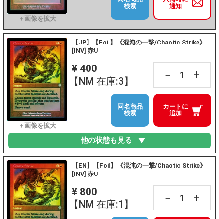
検索
通知
【JP】【Foil】《混沌の一撃/Chaotic Strike》
[INV] 赤U
¥ 400
+
－
【NM 在庫:3】
同名商品
カートに
検索
追加
他の状態も見る
【EN】【Foil】《混沌の一撃/Chaotic Strike》
[INV] 赤U
¥ 800
+
－
【NM 在庫:1】