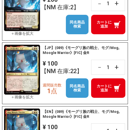
+
－
【NM 在庫:2】
同名商品
カートに
検索
追加
【JP】(089)《モーグリ族の戦士、モグ/Mog,
Moogle Warrior》[FIC] 金R
¥ 100
+
－
【NM 在庫:22】
週間販売数
同名商品
カートに
1点
検索
追加
【EN】(089)《モーグリ族の戦士、モグ/Mog,
Moogle Warrior》[FIC] 金R
¥ 100