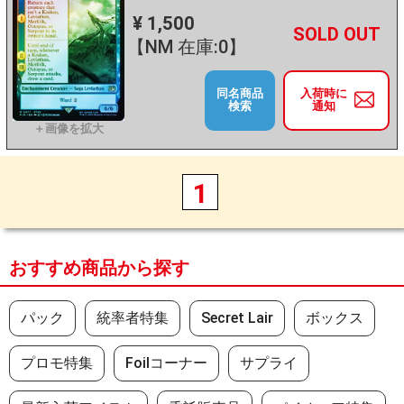
¥ 1,500
+
－
【NM 在庫:0】
同名商品
入荷時に
検索
通知
1
おすすめ商品から探す
パック
統率者特集
Secret Lair
ボックス
プロモ特集
Foilコーナー
サプライ