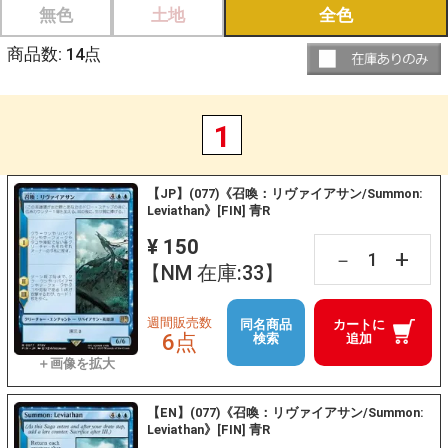
無色
土地
全色
商品数:
14
点
1
【JP】(077)《召喚：リヴァイアサン/Summon:
Leviathan》[FIN] 青R
¥ 150
+
－
【NM 在庫:33】
週間販売数
同名商品
カートに
6点
検索
追加
【EN】(077)《召喚：リヴァイアサン/Summon:
Leviathan》[FIN] 青R