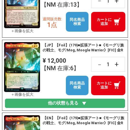
+
－
【NM 在庫:13】
週間販売数
同名商品
カートに
1点
検索
追加
【JP】【Foil】(179)■拡張アート■《モーグリ族
の戦士、モグ/Mog, Moogle Warrior》[FIC] 金R
¥ 12,000
+
－
【NM 在庫:6】
同名商品
カートに
検索
追加
他の状態も見る
【EN】【Foil】(179)■拡張アート■《モーグリ族
の戦士、モグ/Mog, Moogle Warrior》[FIC] 金R