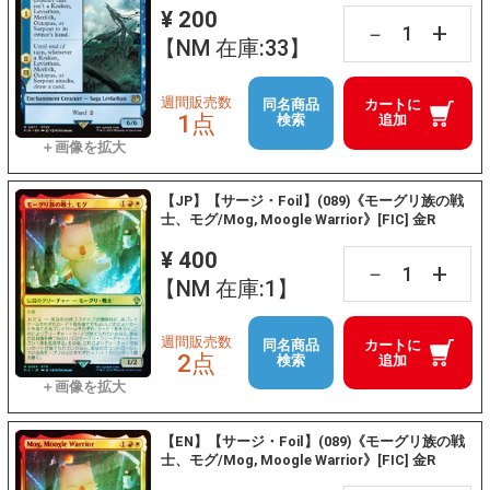
¥ 200
+
－
【NM 在庫:33】
週間販売数
同名商品
カートに
1点
検索
追加
【JP】【サージ・Foil】(089)《モーグリ族の戦
士、モグ/Mog, Moogle Warrior》[FIC] 金R
¥ 400
+
－
【NM 在庫:1】
週間販売数
同名商品
カートに
2点
検索
追加
【EN】【サージ・Foil】(089)《モーグリ族の戦
士、モグ/Mog, Moogle Warrior》[FIC] 金R