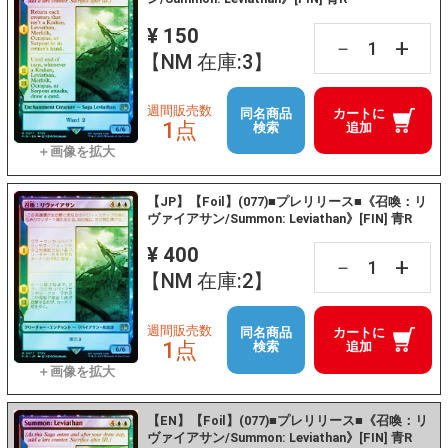
¥ 150
+
－
【NM 在庫:3】
週間販売数
同名商品
カートに
1点
検索
追加
【JP】【Foil】(077)■プレリリース■《召喚：リ
ヴァイアサン/Summon: Leviathan》[FIN] 青R
¥ 400
+
－
【NM 在庫:2】
週間販売数
同名商品
カートに
1点
検索
追加
【EN】【Foil】(077)■プレリリース■《召喚：リ
ヴァイアサン/Summon: Leviathan》[FIN] 青R