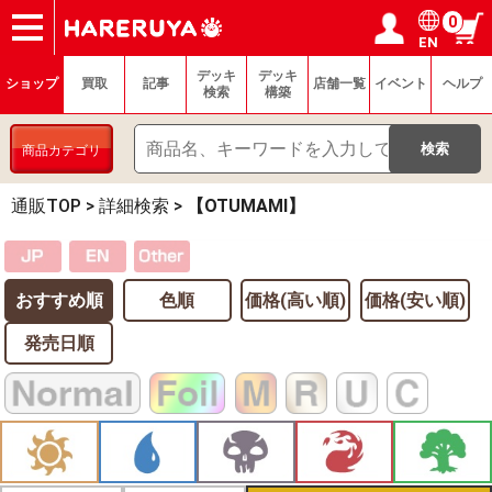
0
EN
ショップ
買取
記事
デッキ検索
デッキ構築
選手一覧
店舗一覧
イベント
ヘルプ
お問い合わせ
ログイン／会員登録
マイページ
デッキ
デッキ
ショップ
買取
記事
店舗一覧
イベント
ヘルプ
検索
構築
商品カテゴリ
通販TOP
>
詳細検索
>
【OTUMAMI】
おすすめ順
色順
価格(高い順)
価格(安い順)
発売日順