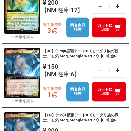
¥ 200
+
－
【NM 在庫:17】
週間販売数
同名商品
カートに
3点
検索
追加
【JP】(179)■拡張アート■《モーグリ族の戦
士、モグ/Mog, Moogle Warrior》[FIC] 金R
¥ 150
+
－
【NM 在庫:6】
週間販売数
同名商品
カートに
1点
検索
追加
【EN】(179)■拡張アート■《モーグリ族の戦
士、モグ/Mog, Moogle Warrior》[FIC] 金R
¥ 200