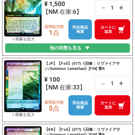
¥ 1,500
+
－
【NM 在庫:6】
週間販売数
同名商品
カートに
1点
検索
追加
他の状態も見る
【JP】【Foil】(077)《召喚：リヴァイアサ
ン/Summon: Leviathan》[FIN] 青R
¥ 100
+
－
【NM 在庫:33】
週間販売数
同名商品
カートに
5点
検索
追加
【EN】【Foil】(077)《召喚：リヴァイアサ
ン/Summon: Leviathan》[FIN] 青R