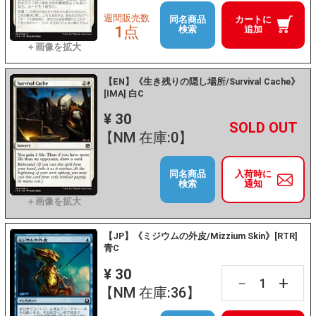
週間販売数
同名商品
カートに
1点
検索
追加
【EN】《生き残りの隠し場所/Survival Cache》
[IMA] 白C
¥ 30
+
－
【NM 在庫:0】
同名商品
入荷時に
検索
通知
【JP】《ミジウムの外皮/Mizzium Skin》[RTR]
青C
¥ 30
+
－
【NM 在庫:36】