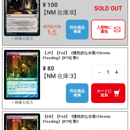
¥ 100
+
－
【NM 在庫:0】
週間販売数
同名商品
入荷時に
1点
検索
通知
【JP】【Foil】《慢性的な水害/Chronic
Flooding》[RTR] 青C
¥ 80
+
－
【NM 在庫:3】
同名商品
カートに
検索
追加
【EN】【Foil】《慢性的な水害/Chronic
Flooding》[RTR] 青C