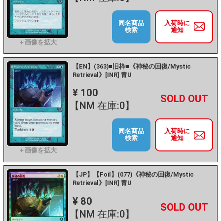
同名商品
入荷時に
検索
通知
【EN】(363)■旧枠■《神秘の回復/Mystic
Retrieval》[INR] 青U
¥ 100
+
－
【NM 在庫:0】
同名商品
入荷時に
検索
通知
【JP】【Foil】(077)《神秘の回復/Mystic
Retrieval》[INR] 青U
¥ 80
+
－
【NM 在庫:0】