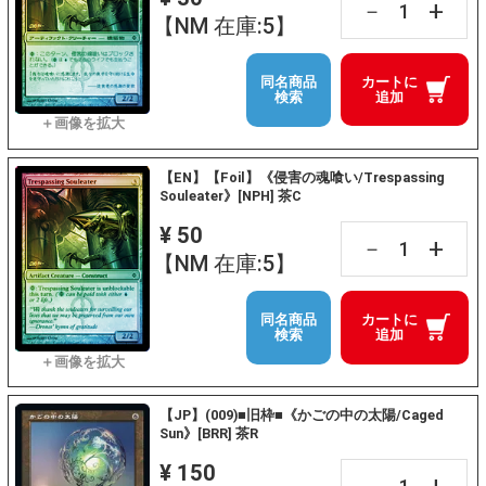
+
－
【NM 在庫:5】
同名商品
カートに
検索
追加
【EN】【Foil】《侵害の魂喰い/Trespassing
Souleater》[NPH] 茶C
¥ 50
+
－
【NM 在庫:5】
同名商品
カートに
検索
追加
【JP】(009)■旧枠■《かごの中の太陽/Caged
Sun》[BRR] 茶R
¥ 150