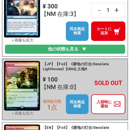
¥ 300
+
－
【NM 在庫:3】
同名商品
カートに
検索
追加
他の状態も見る
【JP】【Foil】《僻地の灯台/Desolate
Lighthouse》[UMA] 土地R
¥ 100
+
－
【NM 在庫:0】
週間販売数
同名商品
入荷時に
1点
検索
通知
【EN】【Foil】《僻地の灯台/Desolate