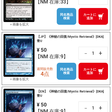
【NM 在庫:33】
同名商品
カートに
検索
追加
【JP】《神秘の回復/Mystic Retrieval》[DKA]
青U
¥ 50
+
－
【NM 在庫:9】
週間販売数
同名商品
カートに
4点
検索
追加
【EN】《神秘の回復/Mystic Retrieval》[DKA]
青U
¥ 50
+
－
【NM 在庫:9】