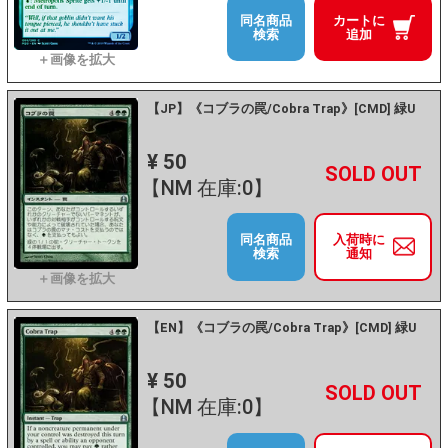
同名商品
カートに
検索
追加
【JP】《コブラの罠/Cobra Trap》[CMD] 緑U
¥ 50
+
－
【NM 在庫:0】
同名商品
入荷時に
検索
通知
【EN】《コブラの罠/Cobra Trap》[CMD] 緑U
¥ 50
+
－
【NM 在庫:0】