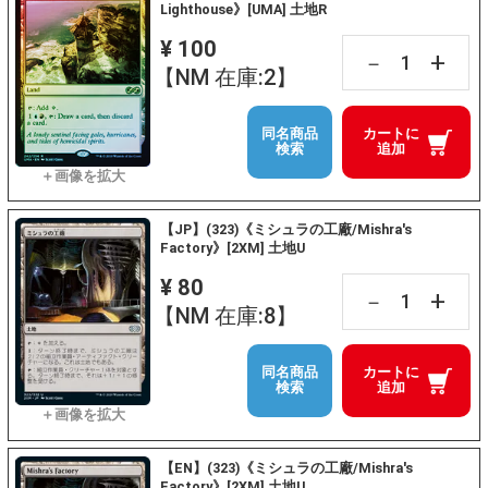
Lighthouse》[UMA] 土地R
¥ 100
+
－
【NM 在庫:2】
同名商品
カートに
検索
追加
【JP】(323)《ミシュラの工廠/Mishra's
Factory》[2XM] 土地U
¥ 80
+
－
【NM 在庫:8】
同名商品
カートに
検索
追加
【EN】(323)《ミシュラの工廠/Mishra's
Factory》[2XM] 土地U