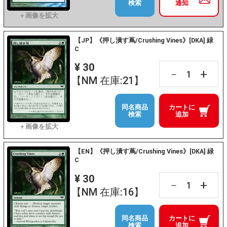
検索
通知
【JP】《押し潰す蔦/Crushing Vines》[DKA] 緑
C
¥ 30
+
－
【NM 在庫:21】
同名商品
カートに
検索
追加
【EN】《押し潰す蔦/Crushing Vines》[DKA] 緑
C
¥ 30
+
－
【NM 在庫:16】
同名商品
カートに
検索
追加