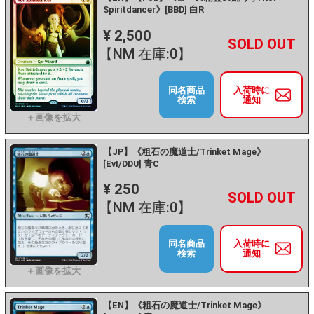
Spiritdancer》[BBD] 白R
¥ 2,500
+
－
【NM 在庫:0】
同名商品
入荷時に
検索
通知
【JP】《粗石の魔道士/Trinket Mage》
[EvI/DDU] 青C
¥ 250
+
－
【NM 在庫:0】
同名商品
入荷時に
検索
通知
【EN】《粗石の魔道士/Trinket Mage》