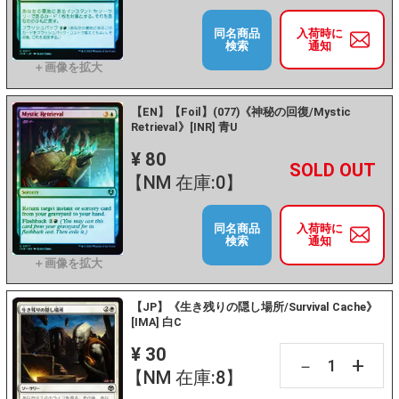
同名商品
入荷時に
検索
通知
【EN】【Foil】(077)《神秘の回復/Mystic
Retrieval》[INR] 青U
¥ 80
+
－
【NM 在庫:0】
同名商品
入荷時に
検索
通知
【JP】《生き残りの隠し場所/Survival Cache》
[IMA] 白C
¥ 30
+
－
【NM 在庫:8】