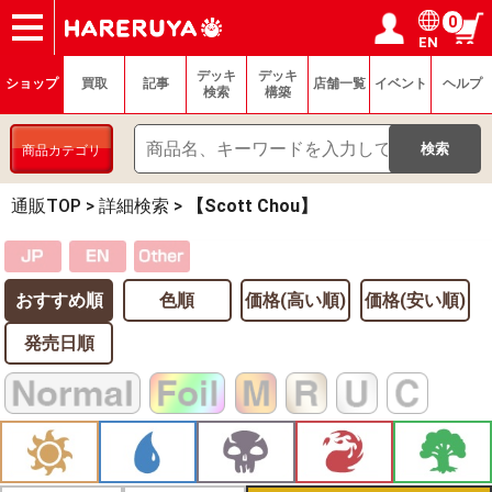
0
EN
ショップ
買取
記事
デッキ検索
デッキ構築
選手一覧
店舗一覧
イベント
ヘルプ
お問い合わせ
ログイン／会員登録
マイページ
デッキ
デッキ
ショップ
買取
記事
店舗一覧
イベント
ヘルプ
検索
構築
商品カテゴリ
通販TOP
>
詳細検索
>
【Scott Chou】
おすすめ順
色順
価格(高い順)
価格(安い順)
発売日順