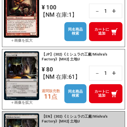
¥ 100
+
－
【NM 在庫:1】
同名商品
カートに
検索
追加
【JP】(302)《ミシュラの工廠/Mishra's
Factory》[MH2] 土地U
¥ 80
+
－
【NM 在庫:61】
週間販売数
同名商品
カートに
11点
検索
追加
【EN】(302)《ミシュラの工廠/Mishra's
Factory》[MH2] 土地U