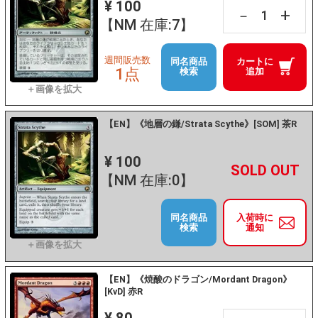
¥ 100
+
－
【NM 在庫:7】
週間販売数
同名商品
カートに
1点
検索
追加
【EN】《地層の鎌/Strata Scythe》[SOM] 茶R
¥ 100
+
－
【NM 在庫:0】
同名商品
入荷時に
検索
通知
【EN】《焼酸のドラゴン/Mordant Dragon》
[KvD] 赤R
¥ 80