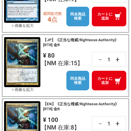
週間販売数
同名商品
カートに
4点
検索
追加
【JP】《正当な権威/Righteous Authority》
[RTR] 金R
¥ 80
+
－
【NM 在庫:15】
同名商品
カートに
検索
追加
【EN】《正当な権威/Righteous Authority》
[RTR] 金R
¥ 100
+
－
【NM 在庫:8】