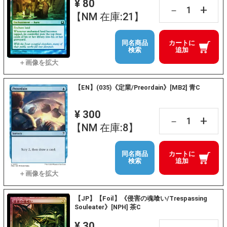
¥ 80
+
－
【NM 在庫:21】
同名商品
カートに
検索
追加
【EN】(035)《定業/Preordain》[MB2] 青C
¥ 300
+
－
【NM 在庫:8】
同名商品
カートに
検索
追加
【JP】【Foil】《侵害の魂喰い/Trespassing
Souleater》[NPH] 茶C
¥ 30