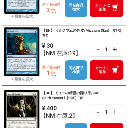
週間販売数
同名商品
カートに
3点
検索
追加
【EN】《ミジウムの外皮/Mizzium Skin》[RTR]
青C
¥ 30
+
－
【NM 在庫:19】
週間販売数
同名商品
カートに
1点
検索
追加
【JP】《コーの精霊の踊り手/Kor
Spiritdancer》[ROE] 白R
¥ 400
+
－
【NM 在庫:2】