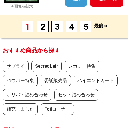
1
2
3
4
5
最後≫
おすすめ商品から探す
サプライ
Secret Lair
レガシー特集
パウパー特集
委託販売品
ハイエンドカード
オリパ・詰め合わせ
セット詰め合わせ
補充しました
Foilコーナー