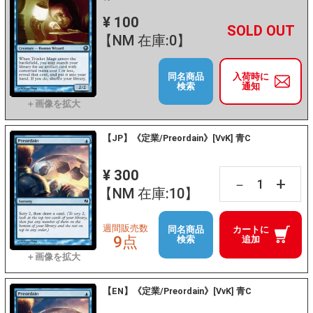
¥ 100
+
－
【NM 在庫:0】
同名商品
入荷時に
検索
通知
【JP】《定業/Preordain》[VvK] 青C
¥ 300
+
－
【NM 在庫:10】
週間販売数
同名商品
カートに
9点
検索
追加
【EN】《定業/Preordain》[VvK] 青C