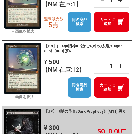
+
－
【NM 在庫:1】
週間販売数
同名商品
カートに
5点
検索
追加
【EN】(009)■旧枠■《かごの中の太陽/Caged
Sun》[BRR] 茶R
¥ 500
+
－
【NM 在庫:12】
同名商品
カートに
検索
追加
【JP】《闇の予言/Dark Prophecy》[M14] 黒R
¥ 300
+
－