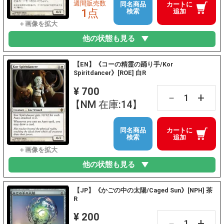
週間販売数
同名商品
カートに
1点
検索
追加
他の状態も見る
【EN】《コーの精霊の踊り手/Kor
Spiritdancer》[ROE] 白R
¥ 700
+
－
【NM 在庫:14】
同名商品
カートに
検索
追加
他の状態も見る
【JP】《かごの中の太陽/Caged Sun》[NPH] 茶
R
¥ 200
+
－