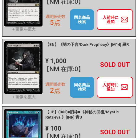
【NM 在庫:0】
週間販売数
同名商品
入荷時に
5点
検索
通知
【EN】《闇の予言/Dark Prophecy》[M14] 黒R
¥ 1,000
+
－
【NM 在庫:0】
週間販売数
同名商品
入荷時に
2点
検索
通知
【JP】(363)■旧枠■《神秘の回復/Mystic
Retrieval》[INR] 青U
¥ 100
+
－
【NM 在庫:0】