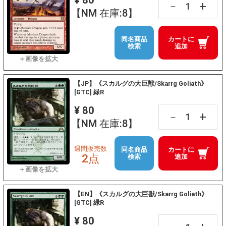
+
－
【NM 在庫:8】
同名商品
カートに
検索
追加
【JP】《スカルグの大巨獣/Skarrg Goliath》
[GTC] 緑R
¥ 80
+
－
【NM 在庫:8】
週間販売数
同名商品
カートに
2点
検索
追加
【EN】《スカルグの大巨獣/Skarrg Goliath》
[GTC] 緑R
¥ 80