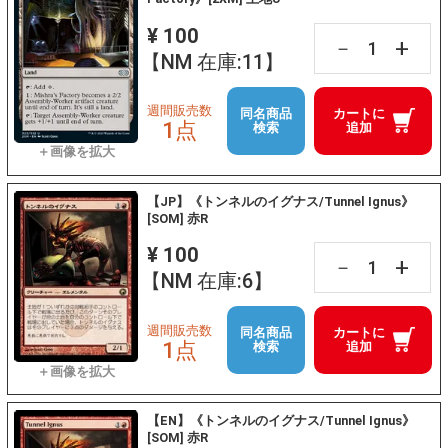
¥ 100
+
－
【NM 在庫:11】
週間販売数
同名商品
カートに
1点
検索
追加
【JP】《トンネルのイグナス/Tunnel Ignus》
[SOM] 赤R
¥ 100
+
－
【NM 在庫:6】
週間販売数
同名商品
カートに
1点
検索
追加
【EN】《トンネルのイグナス/Tunnel Ignus》
[SOM] 赤R