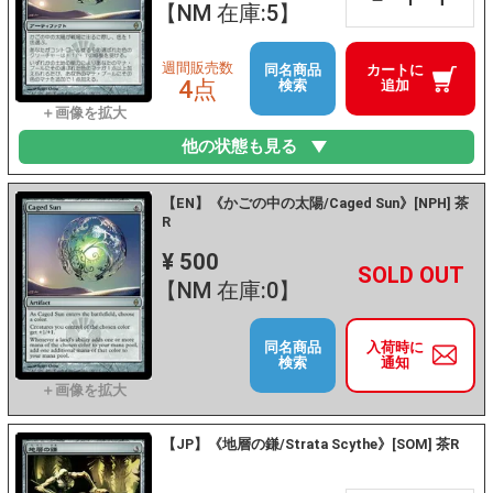
【NM 在庫:5】
週間販売数
同名商品
カートに
4点
検索
追加
他の状態も見る
【EN】《かごの中の太陽/Caged Sun》[NPH] 茶
R
¥ 500
+
－
【NM 在庫:0】
同名商品
入荷時に
検索
通知
【JP】《地層の鎌/Strata Scythe》[SOM] 茶R