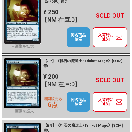
[EvI/DDU] 青C
¥ 250
+
－
【NM 在庫:0】
同名商品
入荷時に
検索
通知
【JP】《粗石の魔道士/Trinket Mage》[SOM]
青U
¥ 200
+
－
【NM 在庫:0】
週間販売数
同名商品
入荷時に
6点
検索
通知
【EN】《粗石の魔道士/Trinket Mage》[SOM]
青U