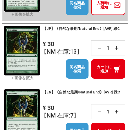
同名商品
入荷時に
検索
通知
【JP】《自然な最期/Natural End》[AVR] 緑C
¥ 30
+
－
【NM 在庫:13】
同名商品
カートに
検索
追加
【EN】《自然な最期/Natural End》[AVR] 緑C
¥ 30
+
－
【NM 在庫:7】