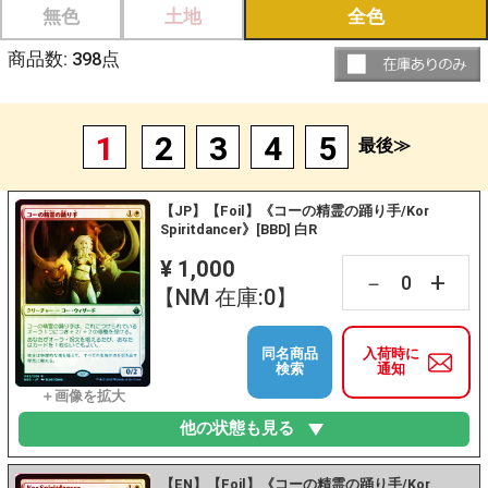
無色
土地
全色
商品数:
398
点
1
2
3
4
5
最後≫
【JP】【Foil】《コーの精霊の踊り手/Kor
Spiritdancer》[BBD] 白R
¥ 1,000
+
－
【NM 在庫:0】
同名商品
入荷時に
検索
通知
他の状態も見る
【EN】【Foil】《コーの精霊の踊り手/Kor