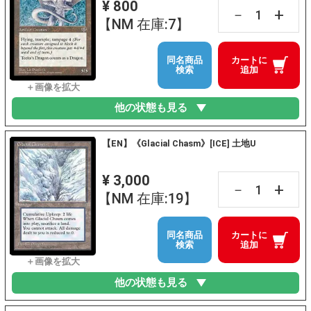
¥ 800
+
－
【NM 在庫:7】
同名商品
カートに
検索
追加
他の状態も見る
【EN】《Glacial Chasm》[ICE] 土地U
¥ 3,000
+
－
【NM 在庫:19】
同名商品
カートに
検索
追加
他の状態も見る