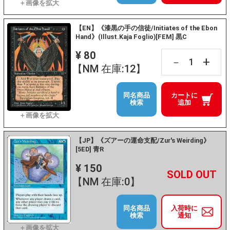
【EN】《漆黒の手の信徒/Initiates of the Ebon
Hand》(Illust.Kaja Foglio)[FEM] 黒C
¥ 80
+
－
【NM 在庫:12】
同名商品
カートに
検索
追加
【JP】《ズアーの運命支配/Zur's Weirding》
[5ED] 青R
¥ 150
+
－
【NM 在庫:0】
同名商品
入荷時に
検索
通知