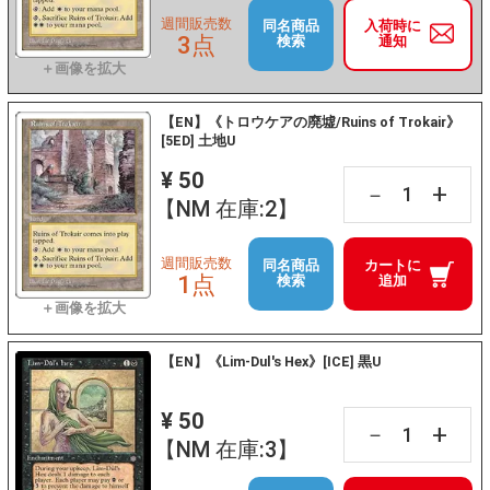
週間販売数
同名商品
入荷時に
3点
検索
通知
【EN】《トロウケアの廃墟/Ruins of Trokair》
[5ED] 土地U
¥ 50
+
－
【NM 在庫:2】
週間販売数
同名商品
カートに
1点
検索
追加
【EN】《Lim-Dul's Hex》[ICE] 黒U
¥ 50
+
－
【NM 在庫:3】