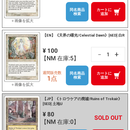
同名商品
カートに
検索
追加
【EN】《天界の曙光/Celestial Dawn》[6ED] 白R
¥ 100
+
－
【NM 在庫:5】
週間販売数
同名商品
カートに
1点
検索
追加
【JP】《トロウケアの廃墟/Ruins of Trokair》
[5ED] 土地U
¥ 80
+
－
【NM 在庫:0】