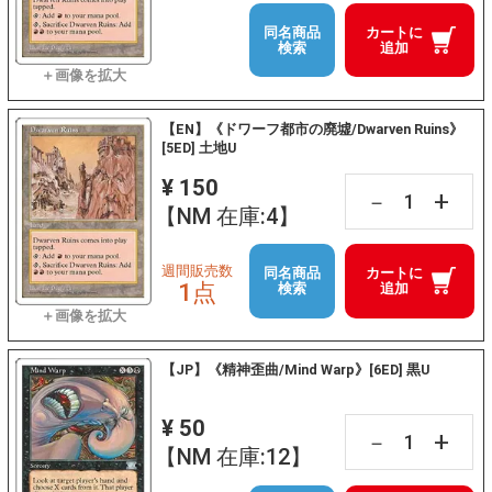
同名商品
カートに
検索
追加
【EN】《ドワーフ都市の廃墟/Dwarven Ruins》
[5ED] 土地U
¥ 150
+
－
【NM 在庫:4】
週間販売数
同名商品
カートに
1点
検索
追加
【JP】《精神歪曲/Mind Warp》[6ED] 黒U
¥ 50
+
－
【NM 在庫:12】