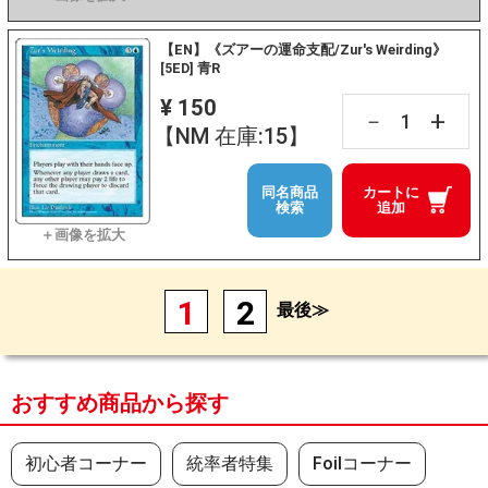
【EN】《ズアーの運命支配/Zur's Weirding》
[5ED] 青R
¥ 150
+
－
【NM 在庫:15】
同名商品
カートに
検索
追加
1
2
最後≫
おすすめ商品から探す
初心者コーナー
統率者特集
Foilコーナー