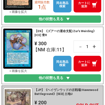
週間販売数
同名商品
カートに
1点
検索
追加
他の状態も見る
【EN】《ズアーの運命支配/Zur's Weirding》
[ICE] 青R
¥ 300
+
－
【NM 在庫:11】
同名商品
カートに
検索
追加
他の状態も見る
【JP】《ヘイヴンウッドの古戦場/Havenwood
Battleground》[5ED] 土地U
¥ 200