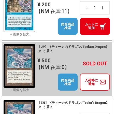
¥ 200
+
－
【NM 在庫:11】
同名商品
カートに
検索
追加
【JP】《ティーカのドラゴン/Teeka's Dragon》
[MIR] 茶R
¥ 500
+
－
【NM 在庫:0】
同名商品
入荷時に
検索
通知
【EN】《ティーカのドラゴン/Teeka's Dragon》
[MIR] 茶R