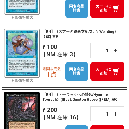
同名商品
カートに
検索
追加
【EN】《ズアーの運命支配/Zur's Weirding》
[6ED] 青R
¥ 100
+
－
【NM 在庫:3】
週間販売数
同名商品
カートに
1点
検索
追加
【EN】《トーラックへの賛歌/Hymn to
Tourach》(Illust.Quinton Hoover)[FEM] 黒C
¥ 200
+
－
【NM 在庫:16】