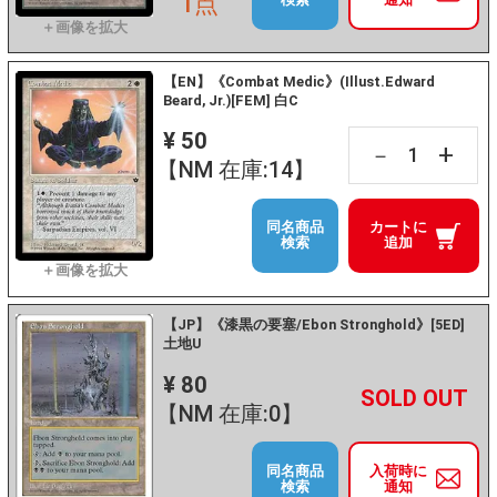
1点
【EN】《Combat Medic》(Illust.Edward
Beard, Jr.)[FEM] 白C
¥ 50
+
－
【NM 在庫:14】
同名商品
カートに
検索
追加
【JP】《漆黒の要塞/Ebon Stronghold》[5ED]
土地U
¥ 80
+
－
【NM 在庫:0】
同名商品
入荷時に
検索
通知