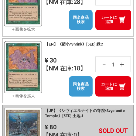
【NM 在庫:28】
同名商品
カートに
検索
追加
【EN】《縮小/Shrink》[5ED] 緑C
¥ 30
+
－
【NM 在庫:18】
同名商品
カートに
検索
追加
【JP】《シヴィエルナイトの寺院/Svyelunite
Temple》[5ED] 土地U
¥ 80
+
－
【NM 在庫:0】