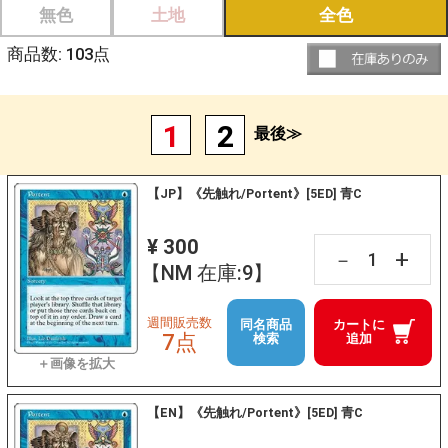
無色
土地
全色
商品数:
103
点
1
2
最後≫
【JP】《先触れ/Portent》[5ED] 青C
¥ 300
+
－
【NM 在庫:9】
週間販売数
同名商品
カートに
7点
検索
追加
【EN】《先触れ/Portent》[5ED] 青C