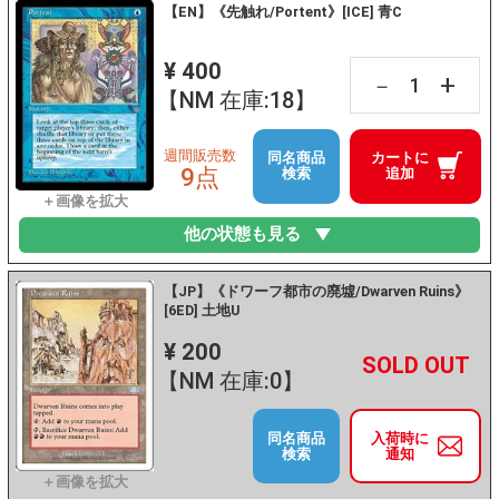
【EN】《先触れ/Portent》[ICE] 青C
¥ 400
+
－
【NM 在庫:18】
週間販売数
同名商品
カートに
9点
検索
追加
他の状態も見る
【JP】《ドワーフ都市の廃墟/Dwarven Ruins》
[6ED] 土地U
¥ 200
+
－
【NM 在庫:0】
同名商品
入荷時に
検索
通知