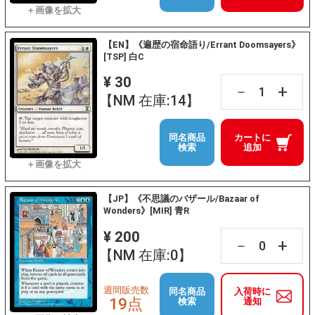
【EN】《遍歴の宿命語り/Errant Doomsayers》
[TSP] 白C
¥ 30
+
－
【NM 在庫:14】
同名商品
カートに
検索
追加
【JP】《不思議のバザール/Bazaar of
Wonders》[MIR] 青R
¥ 200
+
－
【NM 在庫:0】
週間販売数
同名商品
入荷時に
19点
検索
通知