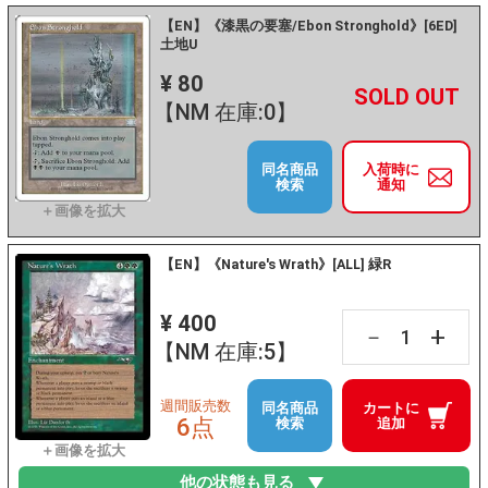
【EN】《漆黒の要塞/Ebon Stronghold》[6ED]
土地U
¥ 80
+
－
【NM 在庫:0】
同名商品
入荷時に
検索
通知
【EN】《Nature's Wrath》[ALL] 緑R
¥ 400
+
－
【NM 在庫:5】
週間販売数
同名商品
カートに
6点
検索
追加
他の状態も見る