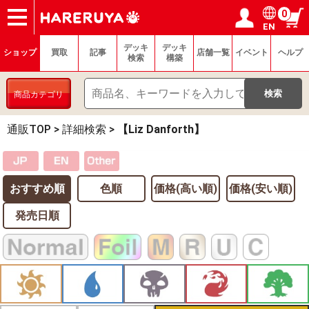
0
EN
ショップ
買取
記事
デッキ検索
デッキ構築
選手一覧
店舗一覧
イベント
ヘルプ
お問い合わせ
ログイン／会員登録
マイページ
デッキ
デッキ
ショップ
買取
記事
店舗一覧
イベント
ヘルプ
検索
構築
商品カテゴリ
通販TOP
>
詳細検索
>
【Liz Danforth】
おすすめ順
色順
価格(高い順)
価格(安い順)
発売日順