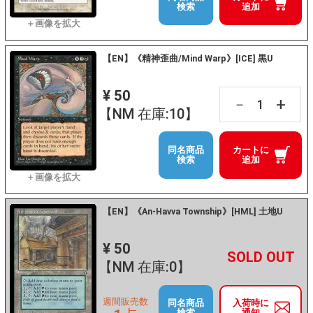
検索
追加
【EN】《精神歪曲/Mind Warp》[ICE] 黒U
¥ 50
+
－
【NM 在庫:10】
同名商品
カートに
検索
追加
【EN】《An-Havva Township》[HML] 土地U
¥ 50
+
－
【NM 在庫:0】
週間販売数
同名商品
入荷時に
検索
通知