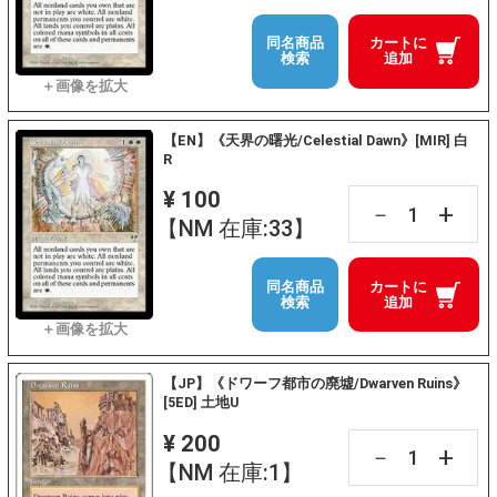
同名商品
カートに
検索
追加
【EN】《天界の曙光/Celestial Dawn》[MIR] 白
R
¥ 100
+
－
【NM 在庫:33】
同名商品
カートに
検索
追加
【JP】《ドワーフ都市の廃墟/Dwarven Ruins》
[5ED] 土地U
¥ 200
+
－
【NM 在庫:1】