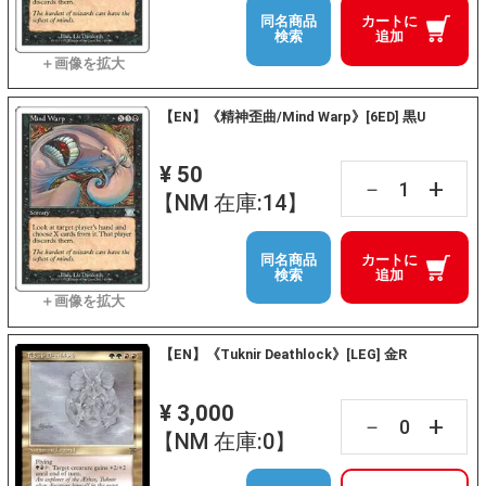
同名商品
カートに
検索
追加
【EN】《精神歪曲/Mind Warp》[6ED] 黒U
¥ 50
+
－
【NM 在庫:14】
同名商品
カートに
検索
追加
【EN】《Tuknir Deathlock》[LEG] 金R
¥ 3,000
+
－
【NM 在庫:0】