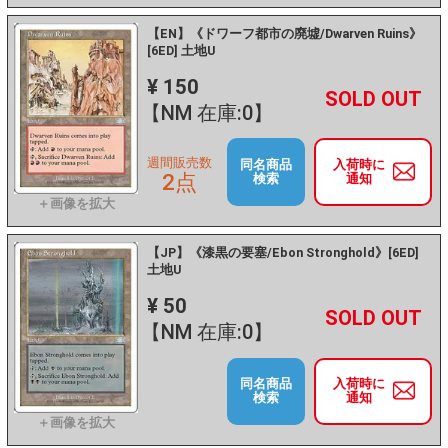
【EN】《ドワーフ都市の廃墟/Dwarven Ruins》
[6ED] 土地U
¥ 150
+
－
【NM 在庫:0】
週間販売数
同名商品
入荷時に
2点
検索
通知
【JP】《漆黒の要塞/Ebon Stronghold》[6ED]
土地U
¥ 50
+
－
【NM 在庫:0】
同名商品
入荷時に
検索
通知