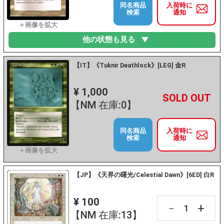
同名商品
入荷時に
検索
通知
他の状態も見る
【IT】《Tuknir Deathlock》[LEG] 金R
¥ 1,000
+
－
【NM 在庫:0】
同名商品
入荷時に
検索
通知
【JP】《天界の曙光/Celestial Dawn》[6ED] 白R
¥ 100
+
－
【NM 在庫:13】