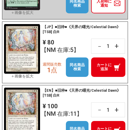
同名商品
入荷時に
検索
通知
【JP】■旧枠■《天界の曙光/Celestial Dawn》
[TSB] 白R
¥ 80
+
－
【NM 在庫:5】
週間販売数
同名商品
カートに
1点
検索
追加
【EN】■旧枠■《天界の曙光/Celestial Dawn》
[TSB] 白R
¥ 100
+
－
【NM 在庫:11】
同名商品
カートに