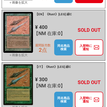
【EN】《Rust》[LEG] 緑C
¥ 400
+
－
【NM 在庫:0】
週間販売数
同名商品
入荷時に
2点
検索
通知
【IT】《Rust》[LEG] 緑C
¥ 300
+
－
【NM 在庫:0】
同名商品
入荷時に
検索
通知