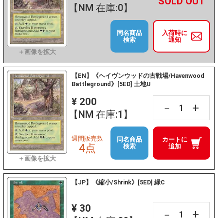
+
－
【NM 在庫:0】
同名商品
入荷時に
検索
通知
【EN】《ヘイヴンウッドの古戦場/Havenwood
Battleground》[5ED] 土地U
¥ 200
+
－
【NM 在庫:1】
週間販売数
同名商品
カートに
4点
検索
追加
【JP】《縮小/Shrink》[5ED] 緑C
¥ 30
+
－