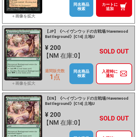
同名商品
カートに
検索
追加
【JP】《ヘイヴンウッドの古戦場/Havenwood
Battleground》[C14] 土地U
¥ 200
+
－
【NM 在庫:0】
週間販売数
同名商品
入荷時に
1点
検索
通知
【EN】《ヘイヴンウッドの古戦場/Havenwood
Battleground》[C14] 土地U
¥ 200
+
－
【NM 在庫:0】