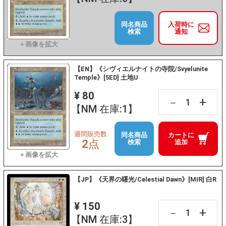
同名商品
入荷時に
検索
通知
【EN】《シヴィエルナイトの寺院/Svyelunite
Temple》[5ED] 土地U
¥ 80
+
－
【NM 在庫:1】
週間販売数
同名商品
カートに
2点
検索
追加
【JP】《天界の曙光/Celestial Dawn》[MIR] 白R
¥ 150
+
－
【NM 在庫:3】