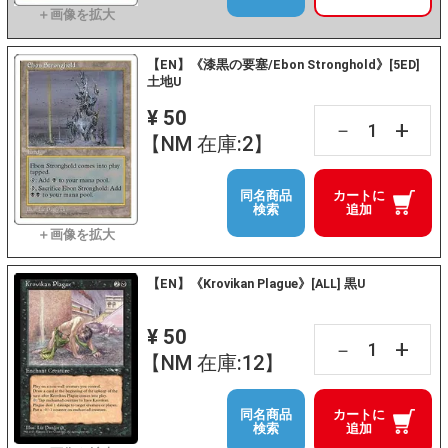
【EN】《漆黒の要塞/Ebon Stronghold》[5ED]
土地U
¥ 50
+
－
【NM 在庫:2】
同名商品
カートに
検索
追加
【EN】《Krovikan Plague》[ALL] 黒U
¥ 50
+
－
【NM 在庫:12】
同名商品
カートに
検索
追加