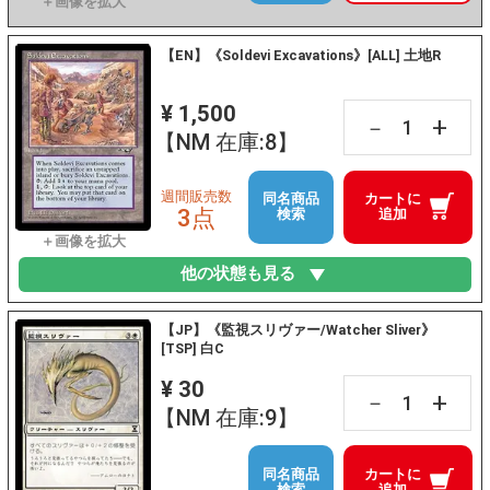
【EN】《Soldevi Excavations》[ALL] 土地R
¥ 1,500
+
－
【NM 在庫:8】
週間販売数
同名商品
カートに
3点
検索
追加
他の状態も見る
【JP】《監視スリヴァー/Watcher Sliver》
[TSP] 白C
¥ 30
+
－
【NM 在庫:9】
同名商品
カートに
検索
追加