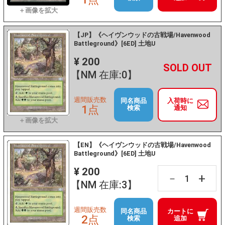
【JP】《ヘイヴンウッドの古戦場/Havenwood
Battleground》[6ED] 土地U
¥ 200
+
－
【NM 在庫:0】
週間販売数
同名商品
入荷時に
1点
検索
通知
【EN】《ヘイヴンウッドの古戦場/Havenwood
Battleground》[6ED] 土地U
¥ 200
+
－
【NM 在庫:3】
週間販売数
同名商品
カートに
2点
検索
追加