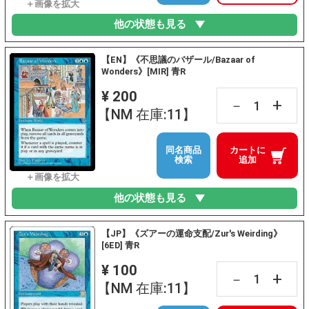
他の状態も見る
【EN】《不思議のバザール/Bazaar of
Wonders》[MIR] 青R
¥ 200
+
－
【NM 在庫:11】
同名商品
カートに
検索
追加
他の状態も見る
【JP】《ズアーの運命支配/Zur's Weirding》
[6ED] 青R
¥ 100
+
－
【NM 在庫:11】