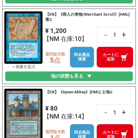
【EN】《商人の巻物/Merchant Scroll》[HML]
青C
¥ 1,200
+
－
【NM 在庫:10】
週間販売数
同名商品
カートに
5点
検索
追加
他の状態も見る
【EN】《Aysen Abbey》[HML] 土地U
¥ 80
+
－
【NM 在庫:14】
週間販売数
同名商品
カートに
1点
検索
追加