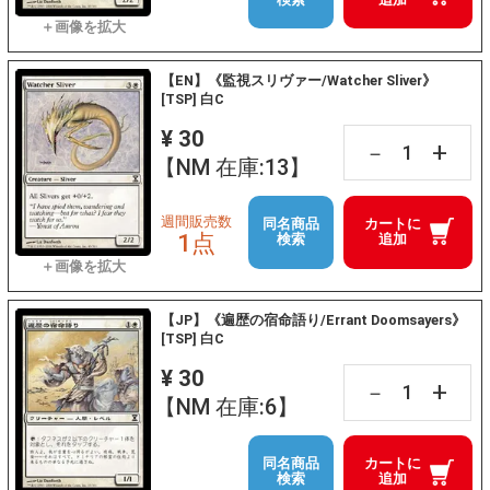
【EN】《監視スリヴァー/Watcher Sliver》
[TSP] 白C
¥ 30
+
－
【NM 在庫:13】
週間販売数
同名商品
カートに
1点
検索
追加
【JP】《遍歴の宿命語り/Errant Doomsayers》
[TSP] 白C
¥ 30
+
－
【NM 在庫:6】
同名商品
カートに
検索
追加