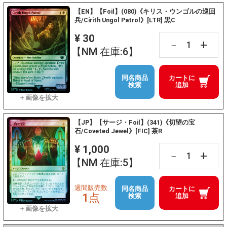
【EN】【Foil】(080)《キリス・ウンゴルの巡回
兵/Cirith Ungol Patrol》[LTR] 黒C
¥ 30
+
－
【NM 在庫:6】
同名商品
カートに
検索
追加
【JP】【サージ・Foil】(341)《切望の宝
石/Coveted Jewel》[FIC] 茶R
¥ 1,000
+
－
【NM 在庫:5】
週間販売数
同名商品
カートに
1点
検索
追加