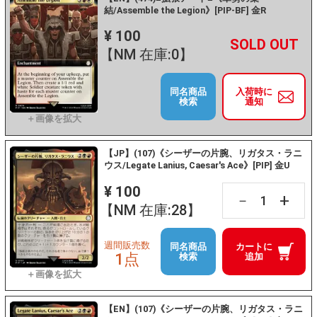
結/Assemble the Legion》[PIP-BF] 金R
¥ 100
+
－
【NM 在庫:0】
同名商品
入荷時に
検索
通知
【JP】(107)《シーザーの片腕、リガタス・ラニ
ウス/Legate Lanius, Caesar's Ace》[PIP] 金U
¥ 100
+
－
【NM 在庫:28】
週間販売数
同名商品
カートに
1点
検索
追加
【EN】(107)《シーザーの片腕、リガタス・ラニ