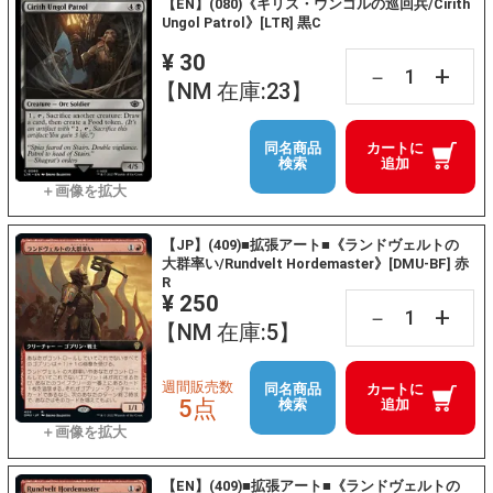
【EN】(080)《キリス・ウンゴルの巡回兵/Cirith
Ungol Patrol》[LTR] 黒C
¥ 30
+
－
【NM 在庫:23】
同名商品
カートに
検索
追加
【JP】(409)■拡張アート■《ランドヴェルトの
大群率い/Rundvelt Hordemaster》[DMU-BF] 赤
R
¥ 250
+
－
【NM 在庫:5】
週間販売数
同名商品
カートに
5点
検索
追加
【EN】(409)■拡張アート■《ランドヴェルトの