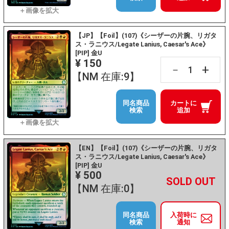
【JP】【Foil】(107)《シーザーの片腕、リガタ
ス・ラニウス/Legate Lanius, Caesar's Ace》
[PIP] 金U
¥ 150
+
－
【NM 在庫:9】
同名商品
カートに
検索
追加
【EN】【Foil】(107)《シーザーの片腕、リガタ
ス・ラニウス/Legate Lanius, Caesar's Ace》
[PIP] 金U
¥ 500
+
－
【NM 在庫:0】
同名商品
入荷時に
検索
通知