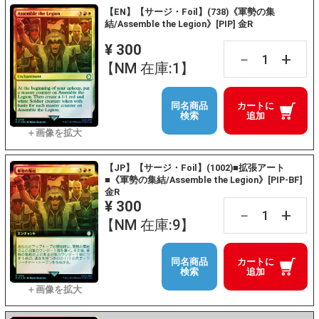
【EN】【サージ・Foil】(738)《軍勢の集
結/Assemble the Legion》[PIP] 金R
¥ 300
+
－
【NM 在庫:1】
同名商品
カートに
検索
追加
【JP】【サージ・Foil】(1002)■拡張アート
■《軍勢の集結/Assemble the Legion》[PIP-BF]
金R
¥ 300
+
－
【NM 在庫:9】
同名商品
カートに
検索
追加