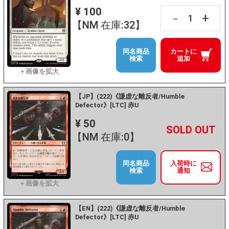
¥ 100
+
－
【NM 在庫:32】
同名商品
カートに
検索
追加
【JP】(222)《謙虚な離反者/Humble
Defector》[LTC] 赤U
¥ 50
+
－
【NM 在庫:0】
同名商品
入荷時に
検索
通知
【EN】(222)《謙虚な離反者/Humble
Defector》[LTC] 赤U