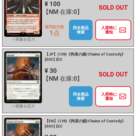
¥ 100
+
－
【NM 在庫:0】
週間販売数
同名商品
入荷時に
1点
検索
通知
【JP】(139)《拘束の鎖/Chains of Custody》
[SOC] 白C
¥ 30
+
－
【NM 在庫:0】
同名商品
入荷時に
検索
通知
【EN】(139)《拘束の鎖/Chains of Custody》
[SOC] 白C