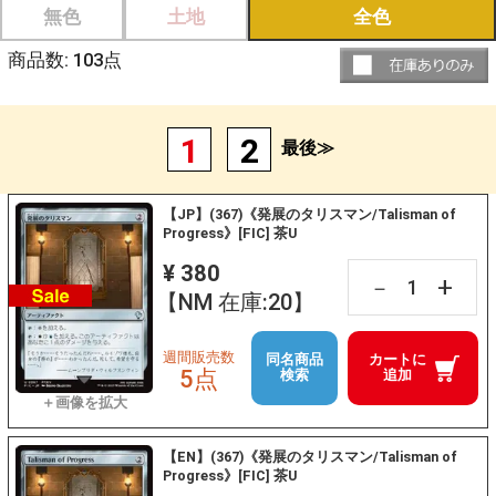
無色
土地
全色
商品数:
103
点
1
2
最後≫
【JP】(367)《発展のタリスマン/Talisman of
Progress》[FIC] 茶U
¥ 380
+
－
【NM 在庫:20】
週間販売数
同名商品
カートに
5点
検索
追加
【EN】(367)《発展のタリスマン/Talisman of
Progress》[FIC] 茶U