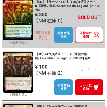
【EN】【サージ・Foil】(1002)■拡張アート
■《軍勢の集結/Assemble the Legion》[PIP-BF]
金R
¥ 300
+
－
【NM 在庫:0】
週間販売数
同名商品
入荷時に
2点
検索
通知
【JP】(474)■拡張アート■《軍勢の集
結/Assemble the Legion》[PIP-BF] 金R
¥ 100
+
－
【NM 在庫:2】
同名商品
カートに
検索
追加
【EN】(474)■拡張アート■《軍勢の集