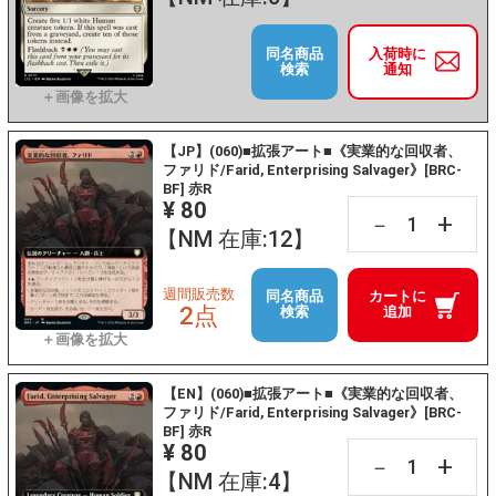
同名商品
入荷時に
検索
通知
【JP】(060)■拡張アート■《実業的な回収者、
ファリド/Farid, Enterprising Salvager》[BRC-
BF] 赤R
¥ 80
+
－
【NM 在庫:12】
週間販売数
同名商品
カートに
2点
検索
追加
【EN】(060)■拡張アート■《実業的な回収者、
ファリド/Farid, Enterprising Salvager》[BRC-
BF] 赤R
¥ 80
+
－
【NM 在庫:4】