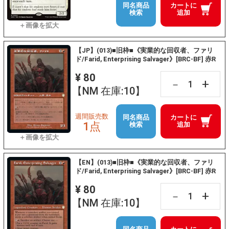
同名商品
カートに
検索
追加
【JP】(013)■旧枠■《実業的な回収者、ファリ
ド/Farid, Enterprising Salvager》[BRC-BF] 赤R
¥ 80
+
－
【NM 在庫:10】
週間販売数
同名商品
カートに
1点
検索
追加
【EN】(013)■旧枠■《実業的な回収者、ファリ
ド/Farid, Enterprising Salvager》[BRC-BF] 赤R
¥ 80
+
－
【NM 在庫:10】