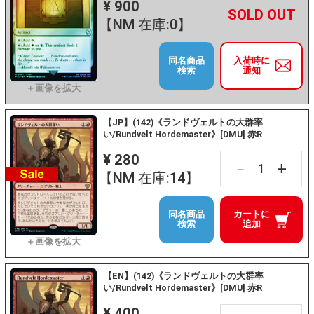
¥ 900
+
－
【NM 在庫:0】
同名商品
入荷時に
検索
通知
【JP】(142)《ランドヴェルトの大群率
い/Rundvelt Hordemaster》[DMU] 赤R
¥ 280
+
－
【NM 在庫:14】
同名商品
カートに
検索
追加
【EN】(142)《ランドヴェルトの大群率
い/Rundvelt Hordemaster》[DMU] 赤R
¥ 400