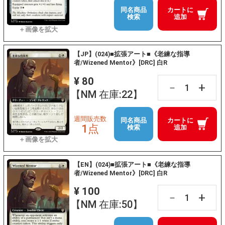
同名商品
カートに
検索
追加
【JP】(024)■拡張アート■《老練な指導
者/Wizened Mentor》[DRC] 白R
¥ 80
+
－
【NM 在庫:22】
週間販売数
同名商品
カートに
1点
検索
追加
【EN】(024)■拡張アート■《老練な指導
者/Wizened Mentor》[DRC] 白R
¥ 100
+
－
【NM 在庫:50】