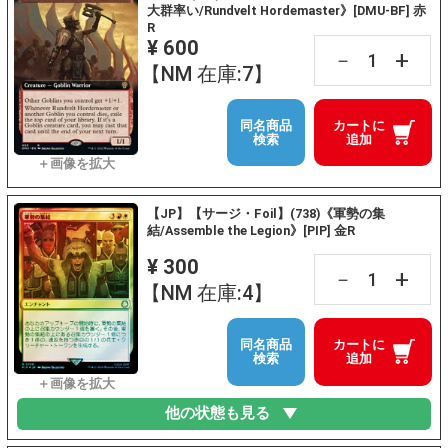
大群率い/Rundvelt Hordemaster》[DMU-BF] 赤
R
¥ 600
+
－
【NM 在庫:7】
同名商品
カートに
検索
追加
【JP】【サージ・Foil】(738)《軍勢の集
結/Assemble the Legion》[PIP] 金R
¥ 300
+
－
【NM 在庫:4】
同名商品
カートに
検索
追加
他の状態も見る