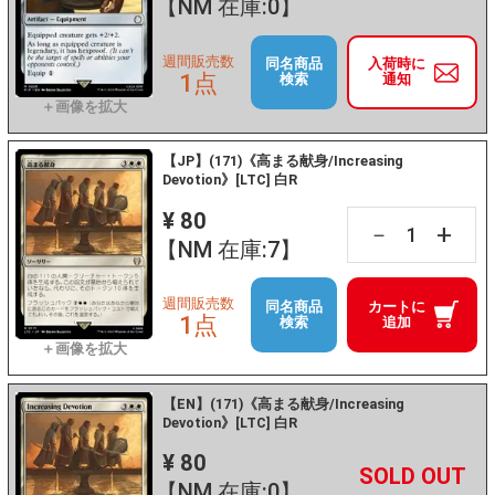
【NM 在庫:0】
週間販売数
同名商品
入荷時に
1点
検索
通知
【JP】(171)《高まる献身/Increasing
Devotion》[LTC] 白R
¥ 80
+
－
【NM 在庫:7】
週間販売数
同名商品
カートに
1点
検索
追加
【EN】(171)《高まる献身/Increasing
Devotion》[LTC] 白R
¥ 80
+
－
【NM 在庫:0】