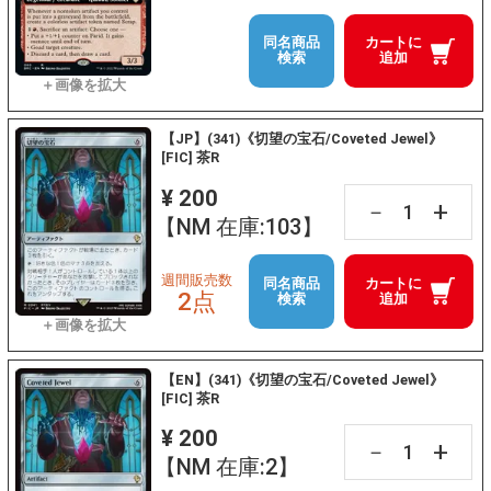
同名商品
カートに
検索
追加
【JP】(341)《切望の宝石/Coveted Jewel》
[FIC] 茶R
¥ 200
+
－
【NM 在庫:103】
週間販売数
同名商品
カートに
2点
検索
追加
【EN】(341)《切望の宝石/Coveted Jewel》
[FIC] 茶R
¥ 200
+
－
【NM 在庫:2】