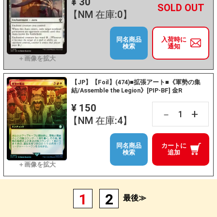
¥ 30
+
－
【NM 在庫:0】
同名商品
入荷時に
検索
通知
【JP】【Foil】(474)■拡張アート■《軍勢の集
結/Assemble the Legion》[PIP-BF] 金R
¥ 150
+
－
【NM 在庫:4】
同名商品
カートに
検索
追加
1
2
最後≫