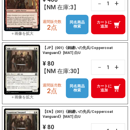
+
－
【NM 在庫:3】
週間販売数
同名商品
カートに
2点
検索
追加
【JP】(001)《銅纏いの先兵/Coppercoat
Vanguard》[MAT] 白U
¥ 80
+
－
【NM 在庫:30】
週間販売数
同名商品
カートに
2点
検索
追加
【EN】(001)《銅纏いの先兵/Coppercoat
Vanguard》[MAT] 白U
¥ 80