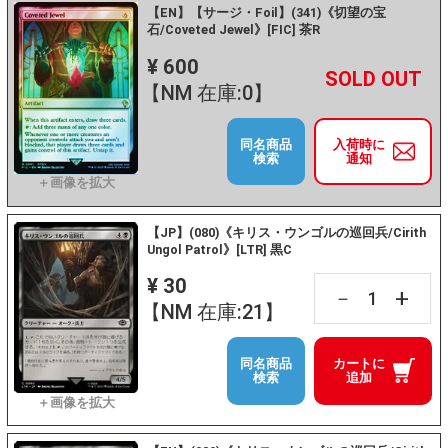
【EN】【サージ・Foil】(341)《切望の宝
石/Coveted Jewel》[FIC] 茶R
¥ 600
+
－
【NM 在庫:0】
同名商品
入荷時に
検索
通知
【JP】(080)《キリス・ウンゴルの巡回兵/Cirith
Ungol Patrol》[LTR] 黒C
¥ 30
+
－
【NM 在庫:21】
同名商品
カートに
検索
追加