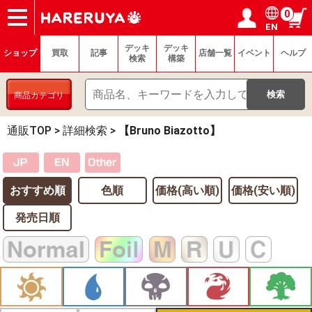
0
EN
ショップ
買取
記事
デッキ検索
デッキ構築
選手一覧
店舗一覧
イベント
ヘルプ
お問い合わせ
ログイン／会員登録
マイページ
デッキ
デッキ
ショップ
買取
記事
店舗一覧
イベント
ヘルプ
検索
構築
商品カテゴリ
通販TOP
>
詳細検索
>
【Bruno Biazotto】
おすすめ順
色順
価格(高い順)
価格(安い順)
発売日順