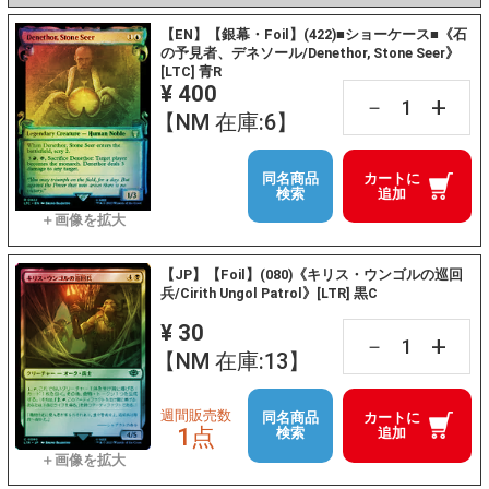
【EN】【銀幕・Foil】(422)■ショーケース■《石
の予見者、デネソール/Denethor, Stone Seer》
[LTC] 青R
¥ 400
+
－
【NM 在庫:6】
同名商品
カートに
検索
追加
【JP】【Foil】(080)《キリス・ウンゴルの巡回
兵/Cirith Ungol Patrol》[LTR] 黒C
¥ 30
+
－
【NM 在庫:13】
週間販売数
同名商品
カートに
1点
検索
追加