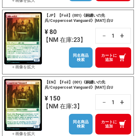
【JP】【Foil】(001)《銅纏いの先
兵/Coppercoat Vanguard》[MAT] 白U
¥ 80
+
－
【NM 在庫:23】
同名商品
カートに
検索
追加
【EN】【Foil】(001)《銅纏いの先
兵/Coppercoat Vanguard》[MAT] 白U
¥ 150
+
－
【NM 在庫:3】
同名商品
カートに
検索
追加