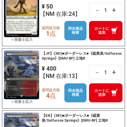
¥ 50
+
－
【NM 在庫:24】
週間販売数
同名商品
カートに
1点
検索
追加
【JP】(381)■ボーダーレス■《硫黄泉/Sulfurous
Springs》[DMU-BF] 土地R
¥ 400
+
－
【NM 在庫:13】
週間販売数
同名商品
カートに
4点
検索
追加
【EN】(381)■ボーダーレス■《硫黄
泉/Sulfurous Springs》[DMU-BF] 土地R