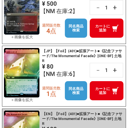
¥ 500
+
－
【NM 在庫:2】
週間販売数
同名商品
カートに
4点
検索
追加
【JP】【Foil】(401)■拡張アート■《記念ファサ
ード/The Monumental Facade》[ONE-BF] 土地
R
¥ 80
+
－
【NM 在庫:6】
週間販売数
同名商品
カートに
1点
検索
追加
【EN】【Foil】(401)■拡張アート■《記念ファサ
ード/The Monumental Facade》[ONE-BF] 土地
R