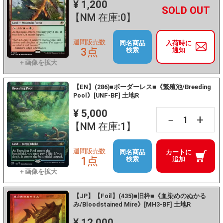
¥ 1,200
+
－
【NM 在庫:0】
週間販売数
同名商品
入荷時に
3点
検索
通知
【EN】(286)■ボーダーレス■《繁殖池/Breeding
Pool》[UNF-BF] 土地R
¥ 5,000
+
－
【NM 在庫:1】
週間販売数
同名商品
カートに
1点
検索
追加
【JP】【Foil】(435)■旧枠■《血染めのぬかる
み/Bloodstained Mire》[MH3-BF] 土地R
¥ 12,000