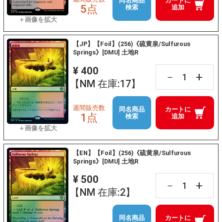
同名商品
カートに
5点
検索
追加
【JP】【Foil】(256)《硫黄泉/Sulfurous
Springs》[DMU] 土地R
¥ 400
+
－
【NM 在庫:17】
週間販売数
同名商品
カートに
1点
検索
追加
【EN】【Foil】(256)《硫黄泉/Sulfurous
Springs》[DMU] 土地R
¥ 500
+
－
【NM 在庫:2】
同名商品
カートに