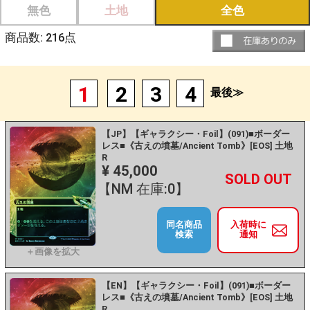
無色
土地
全色
商品数:
216
点
1
2
3
4
最後≫
【JP】【ギャラクシー・Foil】(091)■ボーダー
レス■《古えの墳墓/Ancient Tomb》[EOS] 土地
R
¥ 45,000
+
－
【NM 在庫:0】
同名商品
入荷時に
検索
通知
【EN】【ギャラクシー・Foil】(091)■ボーダー
レス■《古えの墳墓/Ancient Tomb》[EOS] 土地
R