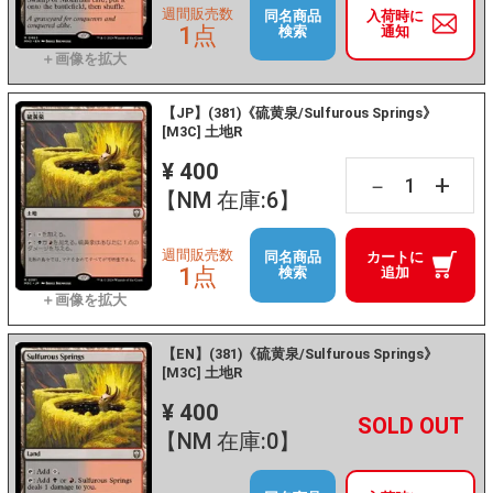
週間販売数
同名商品
入荷時に
1点
検索
通知
【JP】(381)《硫黄泉/Sulfurous Springs》
[M3C] 土地R
¥ 400
+
－
【NM 在庫:6】
週間販売数
同名商品
カートに
1点
検索
追加
【EN】(381)《硫黄泉/Sulfurous Springs》
[M3C] 土地R
¥ 400
+
－
【NM 在庫:0】