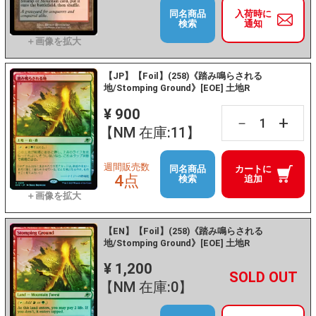
同名商品
入荷時に
検索
通知
【JP】【Foil】(258)《踏み鳴らされる
地/Stomping Ground》[EOE] 土地R
¥ 900
+
－
【NM 在庫:11】
週間販売数
同名商品
カートに
4点
検索
追加
【EN】【Foil】(258)《踏み鳴らされる
地/Stomping Ground》[EOE] 土地R
¥ 1,200
+
－
【NM 在庫:0】