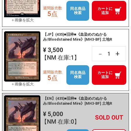
週間販売数
同名商品
カートに
5点
検索
追加
【JP】(435)■旧枠■《血染めのぬかる
み/Bloodstained Mire》[MH3-BF] 土地R
¥ 3,500
+
－
【NM 在庫:1】
週間販売数
同名商品
カートに
5点
検索
追加
【EN】(435)■旧枠■《血染めのぬかる
み/Bloodstained Mire》[MH3-BF] 土地R
¥ 5,000
+
－
【NM 在庫:0】