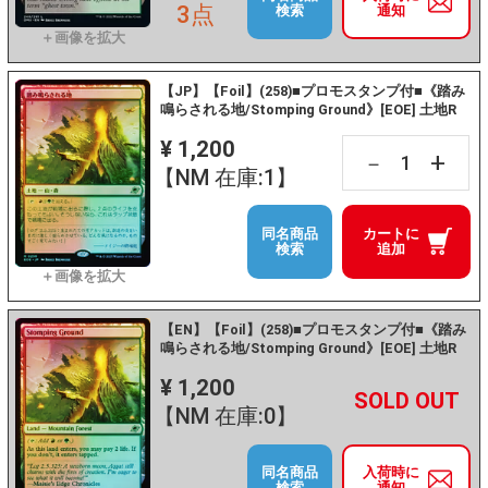
3点
検索
通知
【JP】【Foil】(258)■プロモスタンプ付■《踏み
鳴らされる地/Stomping Ground》[EOE] 土地R
¥ 1,200
+
－
【NM 在庫:1】
同名商品
カートに
検索
追加
【EN】【Foil】(258)■プロモスタンプ付■《踏み
鳴らされる地/Stomping Ground》[EOE] 土地R
¥ 1,200
+
－
【NM 在庫:0】
同名商品
入荷時に
検索
通知