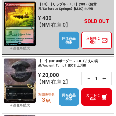
【EN】【リップル・Foil】(381)《硫黄
泉/Sulfurous Springs》[M3C] 土地R
¥ 400
+
－
【NM 在庫:0】
同名商品
入荷時に
検索
通知
【JP】(001)■ボーダーレス■《古えの墳
墓/Ancient Tomb》[EOS] 土地R
¥ 20,000
+
－
【NM 在庫:2】
週間販売数
同名商品
カートに
3点
検索
追加