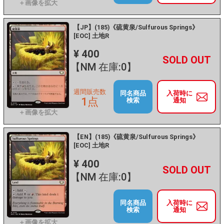
【JP】(185)《硫黄泉/Sulfurous Springs》
[EOC] 土地R
¥ 400
+
－
【NM 在庫:0】
週間販売数
同名商品
入荷時に
1点
検索
通知
【EN】(185)《硫黄泉/Sulfurous Springs》
[EOC] 土地R
¥ 400
+
－
【NM 在庫:0】
同名商品
入荷時に
検索
通知