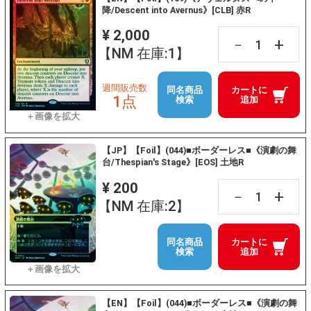
降/Descent into Avernus》[CLB] 赤R
¥ 2,000
+
－
【NM 在庫:1】
週間販売数
同名商品
カートに
1点
検索
追加
【JP】【Foil】(044)■ボーダーレス■《演劇の舞
台/Thespian's Stage》[EOS] 土地R
¥ 200
+
－
【NM 在庫:2】
同名商品
カートに
検索
追加
【EN】【Foil】(044)■ボーダーレス■《演劇の舞