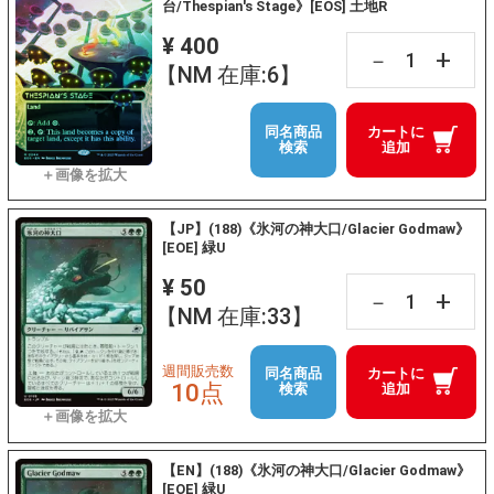
台/Thespian's Stage》[EOS] 土地R
¥ 400
+
－
【NM 在庫:6】
同名商品
カートに
検索
追加
【JP】(188)《氷河の神大口/Glacier Godmaw》
[EOE] 緑U
¥ 50
+
－
【NM 在庫:33】
週間販売数
同名商品
カートに
10点
検索
追加
【EN】(188)《氷河の神大口/Glacier Godmaw》
[EOE] 緑U