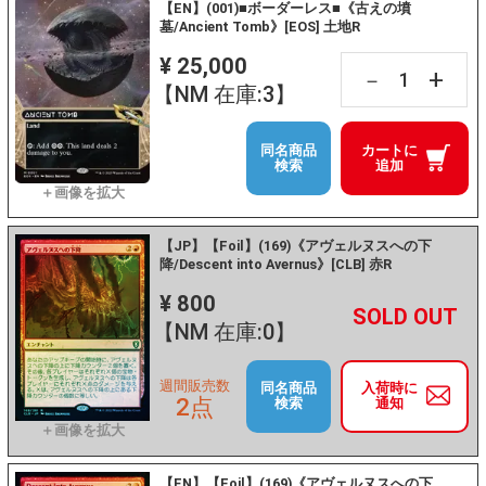
【EN】(001)■ボーダーレス■《古えの墳
墓/Ancient Tomb》[EOS] 土地R
¥ 25,000
+
－
【NM 在庫:3】
同名商品
カートに
検索
追加
【JP】【Foil】(169)《アヴェルヌスへの下
降/Descent into Avernus》[CLB] 赤R
¥ 800
+
－
【NM 在庫:0】
週間販売数
同名商品
入荷時に
2点
検索
通知
【EN】【Foil】(169)《アヴェルヌスへの下