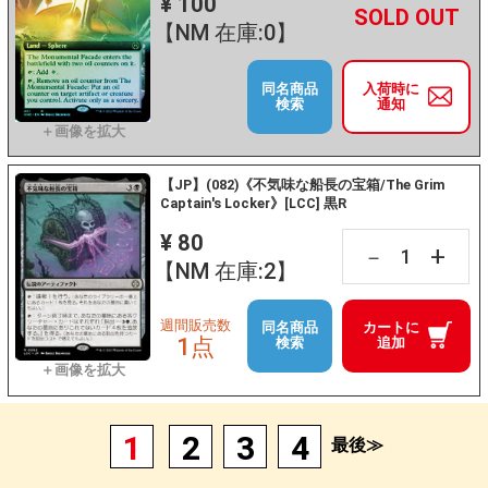
¥ 100
+
－
【NM 在庫:0】
同名商品
入荷時に
検索
通知
【JP】(082)《不気味な船長の宝箱/The Grim
Captain's Locker》[LCC] 黒R
¥ 80
+
－
【NM 在庫:2】
週間販売数
同名商品
カートに
1点
検索
追加
1
2
3
4
最後≫