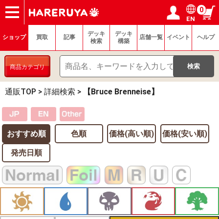
0
EN
ショップ
買取
記事
デッキ検索
デッキ構築
選手一覧
店舗一覧
イベント
ヘルプ
お問い合わせ
ログイン／会員登録
マイページ
デッキ
デッキ
ショップ
買取
記事
店舗一覧
イベント
ヘルプ
検索
構築
商品カテゴリ
通販TOP
>
詳細検索
>
【Bruce Brenneise】
おすすめ順
色順
価格(高い順)
価格(安い順)
発売日順