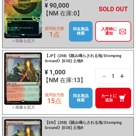
¥ 90,000
+
－
【NM 在庫:0】
週間販売数
同名商品
入荷時に
1点
検索
通知
【JP】(258)《踏み鳴らされる地/Stomping
Ground》[EOE] 土地R
¥ 1,000
+
－
【NM 在庫:13】
週間販売数
同名商品
カートに
15点
検索
追加
【EN】(258)《踏み鳴らされる地/Stomping
Ground》[EOE] 土地R