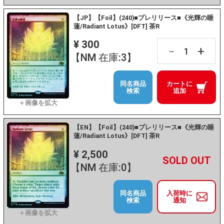
【JP】【Foil】(240)■プレリリース■《光輝の睡
蓮/Radiant Lotus》[DFT] 茶R
¥ 300
+
－
【NM 在庫:3】
同名商品
カートに
検索
追加
【EN】【Foil】(240)■プレリリース■《光輝の睡
蓮/Radiant Lotus》[DFT] 茶R
¥ 2,500
+
－
【NM 在庫:0】
同名商品
入荷時に
検索
通知