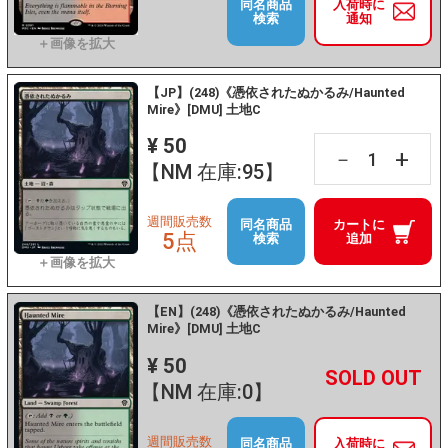
同名商品
入荷時に
検索
通知
【JP】(248)《憑依されたぬかるみ/Haunted
Mire》[DMU] 土地C
¥ 50
+
－
【NM 在庫:95】
週間販売数
同名商品
カートに
5点
検索
追加
【EN】(248)《憑依されたぬかるみ/Haunted
Mire》[DMU] 土地C
¥ 50
+
－
【NM 在庫:0】
週間販売数
同名商品
入荷時に