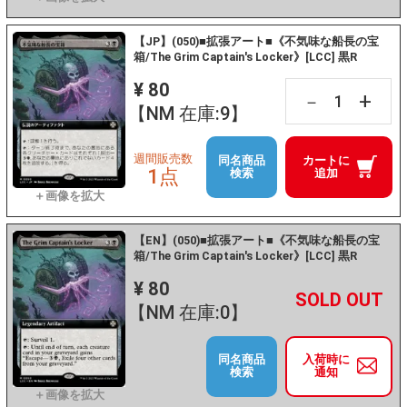
【JP】(050)■拡張アート■《不気味な船長の宝
箱/The Grim Captain's Locker》[LCC] 黒R
¥ 80
+
－
【NM 在庫:9】
週間販売数
同名商品
カートに
1点
検索
追加
【EN】(050)■拡張アート■《不気味な船長の宝
箱/The Grim Captain's Locker》[LCC] 黒R
¥ 80
+
－
【NM 在庫:0】
同名商品
入荷時に
検索
通知