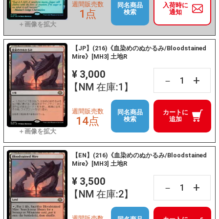
週間販売数
同名商品
入荷時に
1点
検索
通知
【JP】(216)《血染めのぬかるみ/Bloodstained
Mire》[MH3] 土地R
¥ 3,000
+
－
【NM 在庫:1】
週間販売数
同名商品
カートに
14点
検索
追加
【EN】(216)《血染めのぬかるみ/Bloodstained
Mire》[MH3] 土地R
¥ 3,500
+
－
【NM 在庫:2】
週間販売数