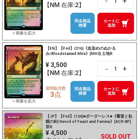
+
－
【NM 在庫:2】
同名商品
カートに
検索
追加
【EN】【Foil】(216)《血染めのぬかる
み/Bloodstained Mire》[MH3] 土地R
¥ 3,500
+
－
【NM 在庫:2】
週間販売数
同名商品
カートに
3点
検索
追加
【JP】【Foil】(124)■ボーダーレス■《饗宴と飢
餓の剣/Sword of Feast and Famine》[ACR-BF]
茶R
¥ 4,500
+
－