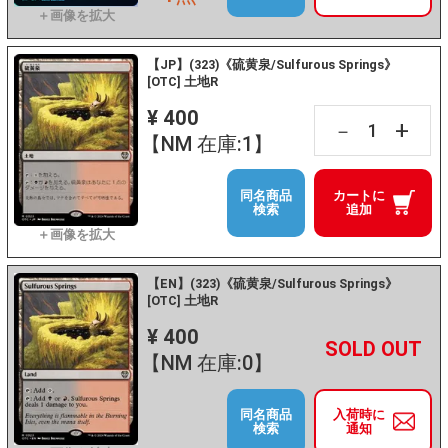
【JP】(323)《硫黄泉/Sulfurous Springs》
[OTC] 土地R
¥ 400
+
－
【NM 在庫:1】
同名商品
カートに
検索
追加
【EN】(323)《硫黄泉/Sulfurous Springs》
[OTC] 土地R
¥ 400
+
－
【NM 在庫:0】
同名商品
入荷時に
検索
通知