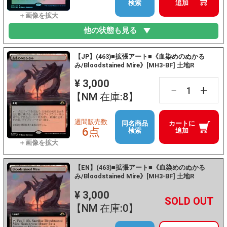
検索
追加
他の状態も見る
【JP】(463)■拡張アート■《血染めのぬかる
み/Bloodstained Mire》[MH3-BF] 土地R
¥ 3,000
+
－
【NM 在庫:8】
週間販売数
同名商品
カートに
6点
検索
追加
【EN】(463)■拡張アート■《血染めのぬかる
み/Bloodstained Mire》[MH3-BF] 土地R
¥ 3,000
+
－
【NM 在庫:0】