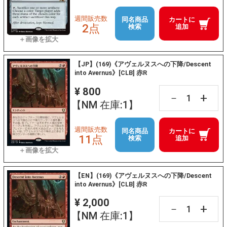
週間販売数
同名商品
カートに
2点
検索
追加
【JP】(169)《アヴェルヌスへの下降/Descent
into Avernus》[CLB] 赤R
¥ 800
+
－
【NM 在庫:1】
週間販売数
同名商品
カートに
11点
検索
追加
【EN】(169)《アヴェルヌスへの下降/Descent
into Avernus》[CLB] 赤R
¥ 2,000
+
－
【NM 在庫:1】