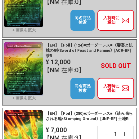
【NM 在庫:0】
同名商品
入荷時に
検索
通知
【EN】【Foil】(124)■ボーダーレス■《饗宴と飢
餓の剣/Sword of Feast and Famine》[ACR-BF]
茶R
¥ 12,000
+
－
【NM 在庫:0】
同名商品
入荷時に
検索
通知
【EN】【Foil】(280)■ボーダーレス■《踏み鳴ら
される地/Stomping Ground》[UNF-BF] 土地R
¥ 7,000
+
－
【NM 在庫:3】