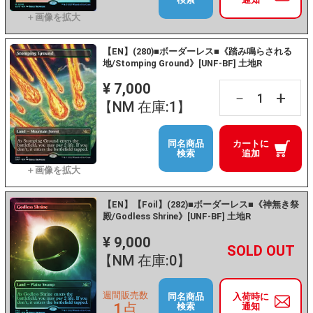
【EN】(280)■ボーダーレス■《踏み鳴らされる
地/Stomping Ground》[UNF-BF] 土地R
¥ 7,000
+
－
【NM 在庫:1】
同名商品
カートに
検索
追加
【EN】【Foil】(282)■ボーダーレス■《神無き祭
殿/Godless Shrine》[UNF-BF] 土地R
¥ 9,000
+
－
【NM 在庫:0】
週間販売数
同名商品
入荷時に
1点
検索
通知