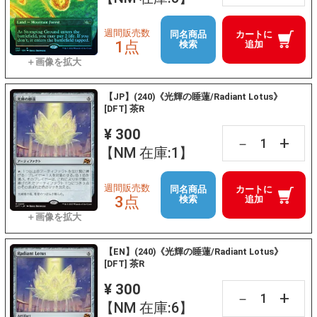
週間販売数
同名商品
カートに
1点
検索
追加
【JP】(240)《光輝の睡蓮/Radiant Lotus》
[DFT] 茶R
¥ 300
+
－
【NM 在庫:1】
週間販売数
同名商品
カートに
3点
検索
追加
【EN】(240)《光輝の睡蓮/Radiant Lotus》
[DFT] 茶R
¥ 300
+
－
【NM 在庫:6】