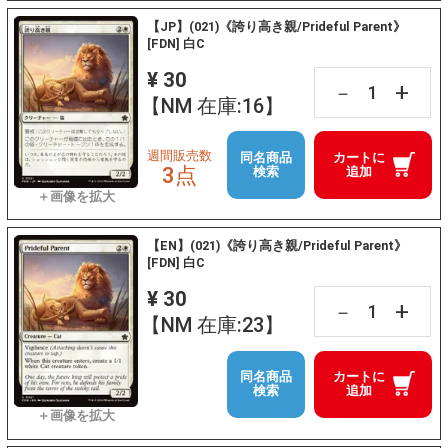
【JP】(021)《誇り高き親/Prideful Parent》
[FDN] 白C
¥ 30
+
－
【NM 在庫:16】
週間販売数
同名商品
カートに
3点
検索
追加
【EN】(021)《誇り高き親/Prideful Parent》
[FDN] 白C
¥ 30
+
－
【NM 在庫:23】
同名商品
カートに
検索
追加