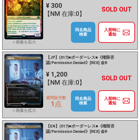
¥ 300
+
－
【NM 在庫:0】
同名商品
入荷時に
検索
通知
【JP】(017)■ボーダーレス■《権限否
認/Permission Denied》[REX] 金R
¥ 1,200
+
－
【NM 在庫:0】
週間販売数
同名商品
入荷時に
1点
検索
通知
【EN】(017)■ボーダーレス■《権限否
認/Permission Denied》[REX] 金R