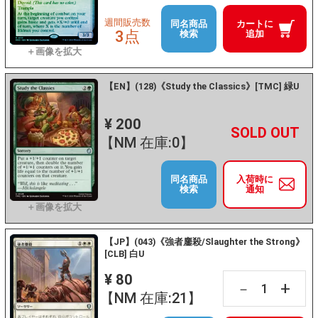
週間販売数
同名商品
カートに
3点
検索
追加
【EN】(128)《Study the Classics》[TMC] 緑U
¥ 200
+
－
【NM 在庫:0】
同名商品
入荷時に
検索
通知
【JP】(043)《強者鏖殺/Slaughter the Strong》
[CLB] 白U
¥ 80
+
－
【NM 在庫:21】