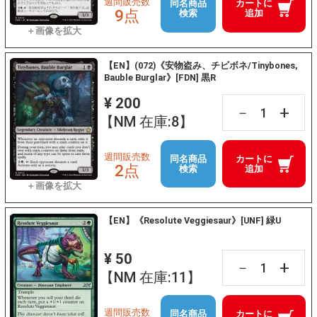
週間販売数
同名商品
カートに
9点
検索
追加
【EN】(072)《安物盗み、チビボネ/Tinybones,
Bauble Burglar》[FDN] 黒R
¥ 200
+
－
【NM 在庫:8】
週間販売数
同名商品
カートに
2点
検索
追加
【EN】《Resolute Veggiesaur》[UNF] 緑U
¥ 50
+
－
【NM 在庫:11】
週間販売数
同名商品
カートに