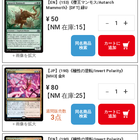
【EN】(153)《僭王マンモス/Autarch
Mammoth》[DFT] 緑U
¥ 50
+
－
【NM 在庫:15】
同名商品
カートに
検索
追加
【JP】(190)《極性の逆転/Invert Polarity》
[MH3] 金R
¥ 80
+
－
【NM 在庫:25】
週間販売数
同名商品
カートに
3点
検索
追加
【EN】(190)《極性の逆転/Invert Polarity》