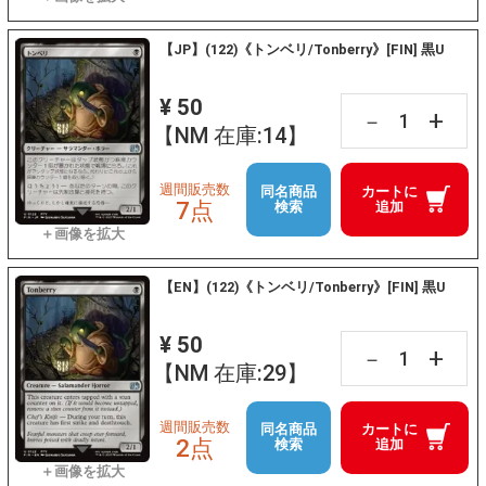
【JP】(122)《トンベリ/Tonberry》[FIN] 黒U
¥ 50
+
－
【NM 在庫:14】
週間販売数
同名商品
カートに
7点
検索
追加
【EN】(122)《トンベリ/Tonberry》[FIN] 黒U
¥ 50
+
－
【NM 在庫:29】
週間販売数
同名商品
カートに
2点
検索
追加