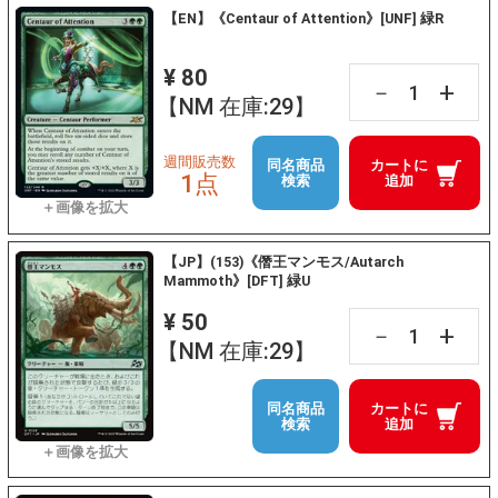
【EN】《Centaur of Attention》[UNF] 緑R
¥ 80
+
－
【NM 在庫:29】
週間販売数
同名商品
カートに
1点
検索
追加
【JP】(153)《僭王マンモス/Autarch
Mammoth》[DFT] 緑U
¥ 50
+
－
【NM 在庫:29】
同名商品
カートに
検索
追加