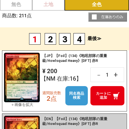
無色
土地
全色
商品数:
211
点
1
2
3
4
最後≫
【JP】【Foil】(134)《咆吼部隊の重量
級/Howlsquad Heavy》[DFT] 赤R
¥ 200
+
－
【NM 在庫:16】
週間販売数
同名商品
カートに
2点
検索
追加
【EN】【Foil】(134)《咆吼部隊の重量
級/Howlsquad Heavy》[DFT] 赤R