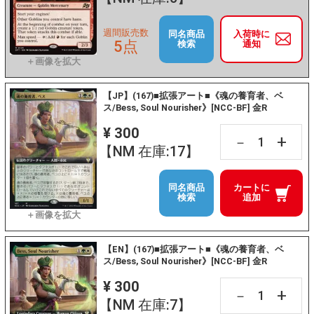
週間販売数
同名商品
入荷時に
5点
検索
通知
【JP】(167)■拡張アート■《魂の養育者、ベ
ス/Bess, Soul Nourisher》[NCC-BF] 金R
¥ 300
+
－
【NM 在庫:17】
同名商品
カートに
検索
追加
【EN】(167)■拡張アート■《魂の養育者、ベ
ス/Bess, Soul Nourisher》[NCC-BF] 金R
¥ 300
+
－
【NM 在庫:7】