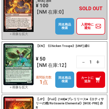
_WOE] 赤R
¥ 100
+
－
【NM 在庫:0】
同名商品
入荷時に
検索
通知
【EN】《Chicken Troupe》[UNF] 緑C
¥ 50
+
－
【NM 在庫:12】
週間販売数
同名商品
カートに
1点
検索
追加
【JP】【Foil】(148)■プレリリース■《ロティサ
リーの精/Rotisserie Elemental》[WOE-PRE] 赤
R