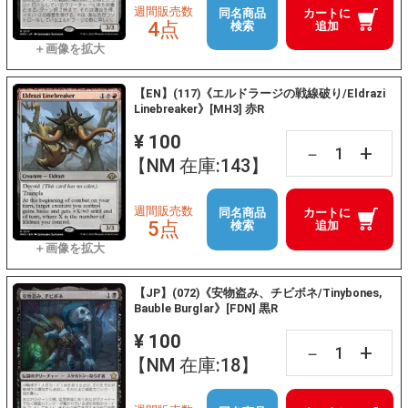
週間販売数
同名商品
カートに
4点
検索
追加
【EN】(117)《エルドラージの戦線破り/Eldrazi
Linebreaker》[MH3] 赤R
¥ 100
+
－
【NM 在庫:143】
週間販売数
同名商品
カートに
5点
検索
追加
【JP】(072)《安物盗み、チビボネ/Tinybones,
Bauble Burglar》[FDN] 黒R
¥ 100
+
－
【NM 在庫:18】