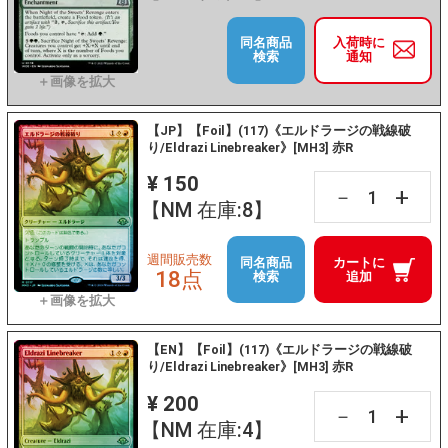
同名商品
入荷時に
検索
通知
【JP】【Foil】(117)《エルドラージの戦線破
り/Eldrazi Linebreaker》[MH3] 赤R
¥ 150
+
－
【NM 在庫:8】
週間販売数
同名商品
カートに
18点
検索
追加
【EN】【Foil】(117)《エルドラージの戦線破
り/Eldrazi Linebreaker》[MH3] 赤R
¥ 200
+
－
【NM 在庫:4】