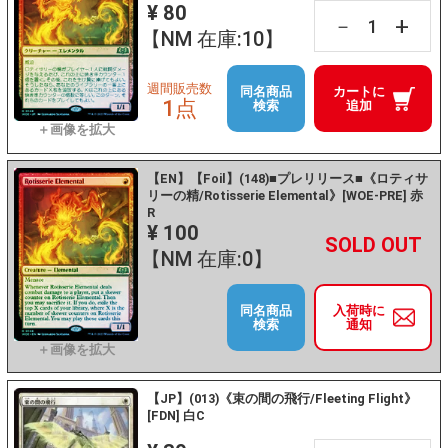
¥ 80
+
－
【NM 在庫:10】
週間販売数
同名商品
カートに
1点
検索
追加
【EN】【Foil】(148)■プレリリース■《ロティサ
リーの精/Rotisserie Elemental》[WOE-PRE] 赤
R
¥ 100
+
－
【NM 在庫:0】
同名商品
入荷時に
検索
通知
【JP】(013)《束の間の飛行/Fleeting Flight》
[FDN] 白C