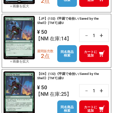
2点
【JP】(132)《甲羅で命拾い/Saved by the
Shell》[TMT] 緑U
¥ 50
+
－
【NM 在庫:14】
週間販売数
同名商品
カートに
2点
検索
追加
【EN】(132)《甲羅で命拾い/Saved by the
Shell》[TMT] 緑U
¥ 50
+
－
【NM 在庫:25】
同名商品
カートに
検索
追加