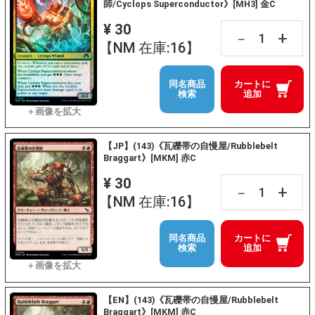
師/Cyclops Superconductor》[MH3] 金C
¥ 30
+
－
【NM 在庫:16】
同名商品
カートに
検索
追加
【JP】(143)《瓦礫帯の自慢屋/Rubblebelt
Braggart》[MKM] 赤C
¥ 30
+
－
【NM 在庫:16】
同名商品
カートに
検索
追加
【EN】(143)《瓦礫帯の自慢屋/Rubblebelt
Braggart》[MKM] 赤C