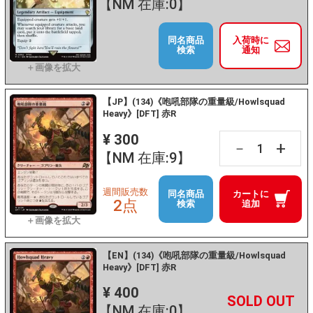
【NM 在庫:0】
同名商品
入荷時に
検索
通知
【JP】(134)《咆吼部隊の重量級/Howlsquad
Heavy》[DFT] 赤R
¥ 300
+
－
【NM 在庫:9】
週間販売数
同名商品
カートに
2点
検索
追加
【EN】(134)《咆吼部隊の重量級/Howlsquad
Heavy》[DFT] 赤R
¥ 400
+
－
【NM 在庫:0】