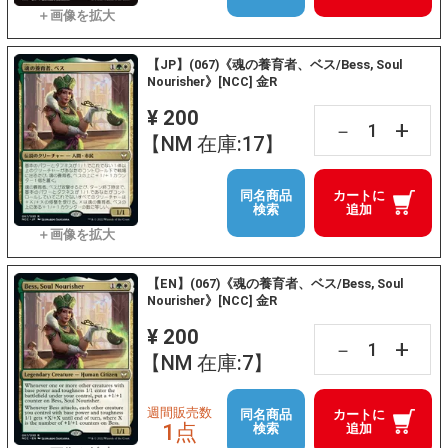
【JP】(067)《魂の養育者、ベス/Bess, Soul
Nourisher》[NCC] 金R
¥ 200
+
－
【NM 在庫:17】
同名商品
カートに
検索
追加
【EN】(067)《魂の養育者、ベス/Bess, Soul
Nourisher》[NCC] 金R
¥ 200
+
－
【NM 在庫:7】
週間販売数
同名商品
カートに
1点
検索
追加