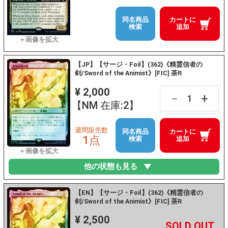
同名商品
カートに
検索
追加
【JP】【サージ・Foil】(362)《精霊信者の
剣/Sword of the Animist》[FIC] 茶R
¥ 2,000
+
－
【NM 在庫:2】
週間販売数
同名商品
カートに
1点
検索
追加
他の状態も見る
【EN】【サージ・Foil】(362)《精霊信者の
剣/Sword of the Animist》[FIC] 茶R
¥ 2,500
+
－