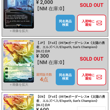
¥ 2,000
+
－
【NM 在庫:0】
同名商品
入荷時に
検索
通知
【JP】【Foil】(097)■ボーダーレス■《太陽の勇
者、エルズペス/Elspeth, Sun's Champion》
[BLC] 白R
¥ 300
+
－
【NM 在庫:0】
週間販売数
同名商品
入荷時に
4点
検索
通知
【EN】【Foil】(097)■ボーダーレス■《太陽の勇
者、エルズペス/Elspeth, Sun's Champion》
[BLC] 白R
¥ 600