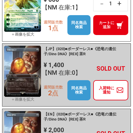
+
－
【NM 在庫:1】
週間販売数
同名商品
カートに
1点
検索
追加
【JP】(020)■ボーダーレス■《恐竜の遺伝
子/Dino DNA》[REX] 茶R
¥ 1,400
+
－
【NM 在庫:0】
週間販売数
同名商品
入荷時に
2点
検索
通知
【EN】(020)■ボーダーレス■《恐竜の遺伝
子/Dino DNA》[REX] 茶R
¥ 2,000