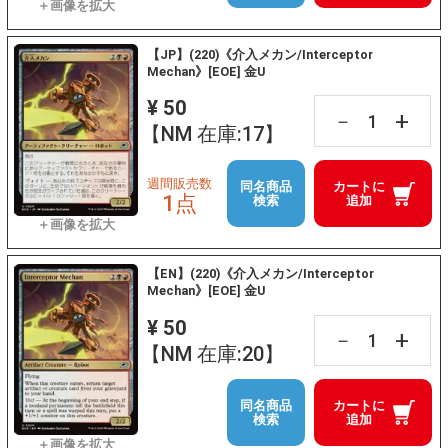
【JP】(220)《介入メカン/Interceptor
Mechan》[EOE] 金U
¥ 50
+
－
【NM 在庫:17】
週間販売数
同名商品
カートに
1点
検索
追加
【EN】(220)《介入メカン/Interceptor
Mechan》[EOE] 金U
¥ 50
+
－
【NM 在庫:20】
同名商品
カートに
検索
追加