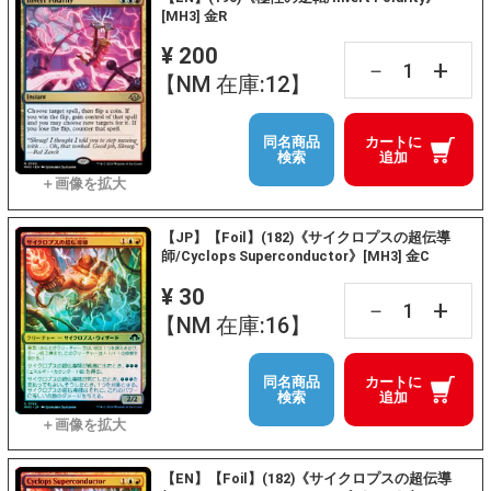
[MH3] 金R
¥ 200
+
－
【NM 在庫:12】
同名商品
カートに
検索
追加
【JP】【Foil】(182)《サイクロプスの超伝導
師/Cyclops Superconductor》[MH3] 金C
¥ 30
+
－
【NM 在庫:16】
同名商品
カートに
検索
追加
【EN】【Foil】(182)《サイクロプスの超伝導