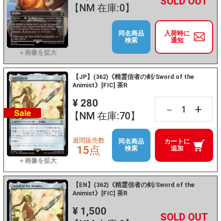
+
－
【NM 在庫:0】
同名商品
入荷時に
検索
通知
【JP】(362)《精霊信者の剣/Sword of the
Animist》[FIC] 茶R
¥ 280
+
－
【NM 在庫:70】
週間販売数
同名商品
カートに
15点
検索
追加
【EN】(362)《精霊信者の剣/Sword of the
Animist》[FIC] 茶R
¥ 1,500
+
－