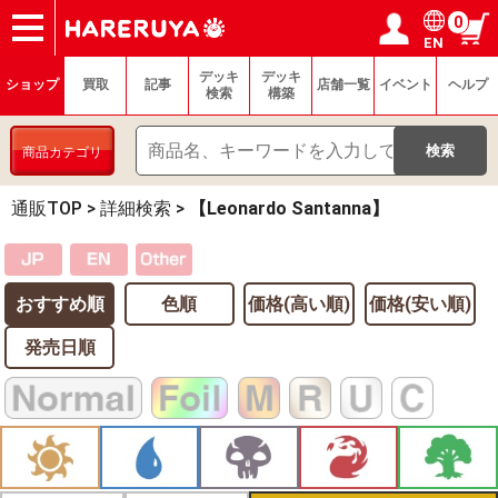
0
EN
ショップ
買取
記事
デッキ検索
デッキ構築
選手一覧
店舗一覧
イベント
ヘルプ
お問い合わせ
ログイン／会員登録
マイページ
デッキ
デッキ
ショップ
買取
記事
店舗一覧
イベント
ヘルプ
検索
構築
商品カテゴリ
通販TOP
>
詳細検索
>
【Leonardo Santanna】
おすすめ順
色順
価格(高い順)
価格(安い順)
発売日順