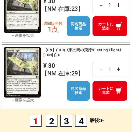
¥ 30
+
－
【NM 在庫:23】
週間販売数
同名商品
カートに
1点
検索
追加
【EN】(013)《束の間の飛行/Fleeting Flight》
[FDN] 白C
¥ 30
+
－
【NM 在庫:29】
同名商品
カートに
検索
追加
1
2
3
4
最後≫