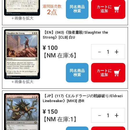
週間販売数
同名商品
カートに
2点
検索
追加
【EN】(043)《強者鏖殺/Slaughter the
Strong》[CLB] 白U
¥ 100
+
－
【NM 在庫:6】
同名商品
カートに
検索
追加
【JP】(117)《エルドラージの戦線破り/Eldrazi
Linebreaker》[MH3] 赤R
¥ 150
+
－
【NM 在庫:1】