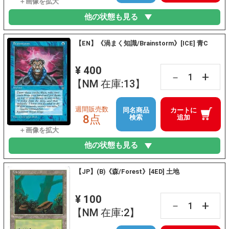
他の状態も見る
【EN】《渦まく知識/Brainstorm》[ICE] 青C
¥ 400
+
－
【NM 在庫:13】
週間販売数
同名商品
カートに
8点
検索
追加
他の状態も見る
【JP】(B)《森/Forest》[4ED] 土地
¥ 100
+
－
【NM 在庫:2】