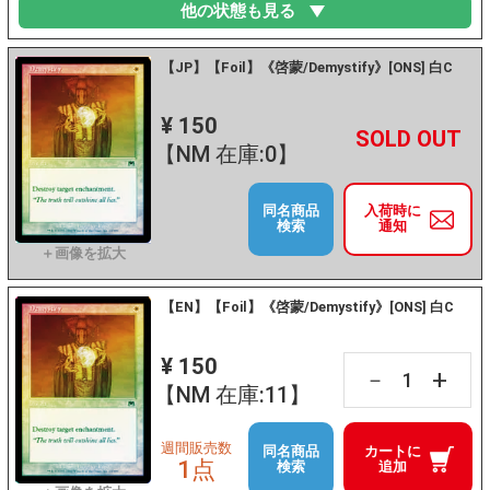
他の状態も見る
【JP】【Foil】《啓蒙/Demystify》[ONS] 白C
¥ 150
+
－
【NM 在庫:0】
同名商品
入荷時に
検索
通知
【EN】【Foil】《啓蒙/Demystify》[ONS] 白C
¥ 150
+
－
【NM 在庫:11】
週間販売数
同名商品
カートに
1点
検索
追加