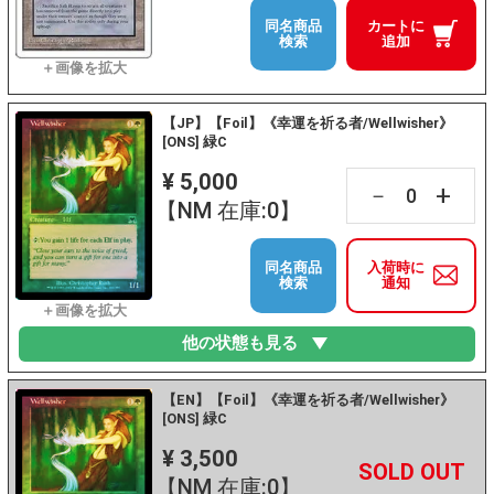
同名商品
カートに
検索
追加
【JP】【Foil】《幸運を祈る者/Wellwisher》
[ONS] 緑C
¥ 5,000
+
－
【NM 在庫:0】
同名商品
入荷時に
検索
通知
他の状態も見る
【EN】【Foil】《幸運を祈る者/Wellwisher》
[ONS] 緑C
¥ 3,500
+
－
【NM 在庫:0】