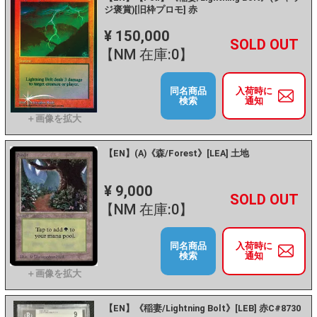
ジ褒賞)[旧枠プロモ] 赤
¥ 150,000
+
－
【NM 在庫:0】
同名商品
入荷時に
検索
通知
【EN】(A)《森/Forest》[LEA] 土地
¥ 9,000
+
－
【NM 在庫:0】
同名商品
入荷時に
検索
通知
【EN】《稲妻/Lightning Bolt》[LEB] 赤C#8730