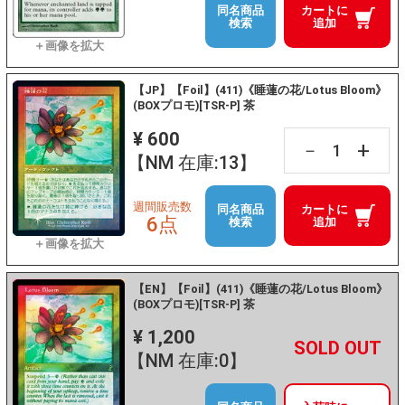
同名商品
カートに
検索
追加
【JP】【Foil】(411)《睡蓮の花/Lotus Bloom》
(BOXプロモ)[TSR-P] 茶
¥ 600
+
－
【NM 在庫:13】
週間販売数
同名商品
カートに
6点
検索
追加
【EN】【Foil】(411)《睡蓮の花/Lotus Bloom》
(BOXプロモ)[TSR-P] 茶
¥ 1,200
+
－
【NM 在庫:0】