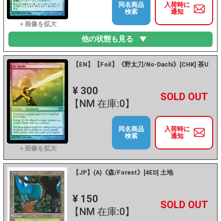
同名商品
入荷時に
検索
通知
他の状態も見る
【EN】【Foil】《野太刀/No-Dachi》[CHK] 茶U
¥ 300
+
－
【NM 在庫:0】
同名商品
入荷時に
検索
通知
【JP】(A)《森/Forest》[4ED] 土地
¥ 150
+
－
【NM 在庫:0】