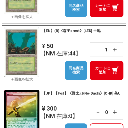
同名商品
カートに
検索
追加
【EN】(B)《森/Forest》[4ED] 土地
¥ 50
+
－
【NM 在庫:44】
同名商品
カートに
検索
追加
【JP】【Foil】《野太刀/No-Dachi》[CHK] 茶U
¥ 300
+
－
【NM 在庫:0】