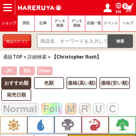
0
EN
ショップ
買取
記事
デッキ検索
デッキ構築
選手一覧
店舗一覧
イベント
ヘルプ
お問い合わせ
ログイン／会員登録
マイページ
デッキ
デッキ
ショップ
買取
記事
店舗一覧
イベント
ヘルプ
検索
構築
商品カテゴリ
通販TOP
>
詳細検索
>
【Christopher Rush】
おすすめ順
色順
価格(高い順)
価格(安い順)
発売日順