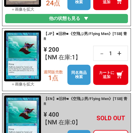
24点
検索
追加
他の状態も見る
【JP】■旧枠■《空飛ぶ男/Flying Men》[TSB] 青
R
¥ 200
+
－
【NM 在庫:1】
週間販売数
同名商品
カートに
1点
検索
追加
【EN】■旧枠■《空飛ぶ男/Flying Men》[TSB] 青
R
¥ 400
+
－
【NM 在庫:0】