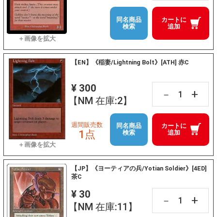
同名商品
カートに
検索
追加
【EN】《稲妻/Lightning Bolt》[ATH] 赤C
¥ 300
+
－
【NM 在庫:2】
週間販売数
同名商品
カートに
1点
検索
追加
【JP】《ヨーティアの兵/Yotian Soldier》[4ED]
茶C
¥ 30
+
－
【NM 在庫:11】