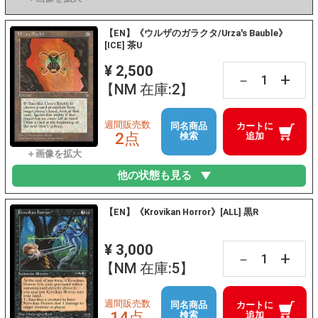
【EN】《ウルザのガラクタ/Urza's Bauble》
[ICE] 茶U
¥ 2,500
+
－
【NM 在庫:2】
週間販売数
同名商品
カートに
2点
検索
追加
他の状態も見る
【EN】《Krovikan Horror》[ALL] 黒R
¥ 3,000
+
－
【NM 在庫:5】
週間販売数
同名商品
カートに
14点
検索
追加