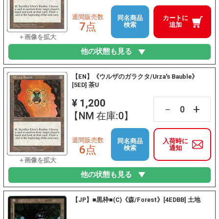
週間販売数
同名商品
カートに
7点
検索
追加
他の状態も見る
【EN】《ウルザのガラクタ/Urza's Bauble》
[5ED] 茶U
¥ 1,200
+
－
【NM 在庫:0】
週間販売数
同名商品
入荷時に
6点
検索
通知
他の状態も見る
【JP】■黒枠■(C)《森/Forest》[4EDBB] 土地