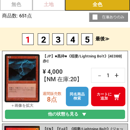
無色
土地
全色
商品数:
651
点
1
2
3
4
5
最後≫
【JP】■黒枠■《稲妻/Lightning Bolt》[4EDBB]
赤C
¥ 4,000
+
－
【NM 在庫:20】
週間販売数
同名商品
カートに
8点
検索
追加
他の状態も見る
【EN】【Foil】《稲妻/Lightning Bolt》(ジャッ