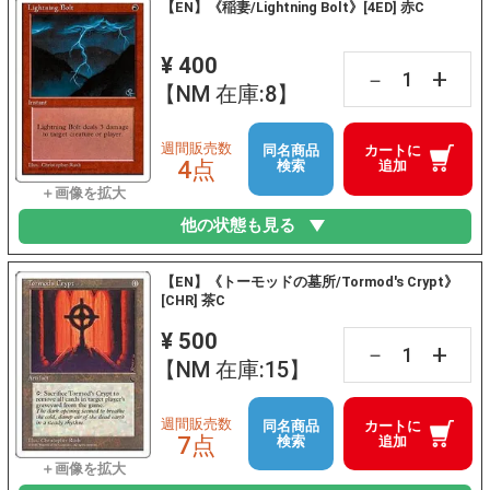
【EN】《稲妻/Lightning Bolt》[4ED] 赤C
¥ 400
+
－
【NM 在庫:8】
週間販売数
同名商品
カートに
4点
検索
追加
他の状態も見る
【EN】《トーモッドの墓所/Tormod's Crypt》
[CHR] 茶C
¥ 500
+
－
【NM 在庫:15】
週間販売数
同名商品
カートに
7点
検索
追加