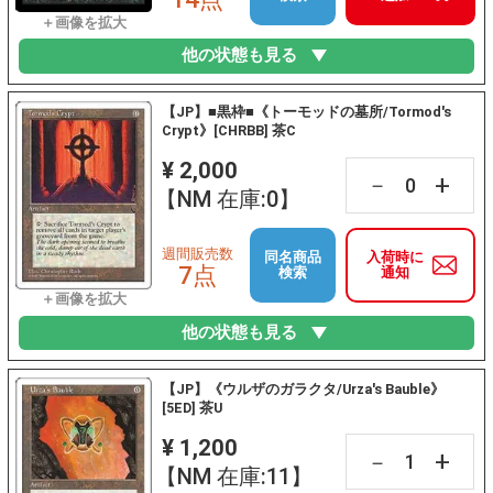
他の状態も見る
【JP】■黒枠■《トーモッドの墓所/Tormod's
Crypt》[CHRBB] 茶C
¥ 2,000
+
－
【NM 在庫:0】
週間販売数
同名商品
入荷時に
7点
検索
通知
他の状態も見る
【JP】《ウルザのガラクタ/Urza's Bauble》
[5ED] 茶U
¥ 1,200
+
－
【NM 在庫:11】