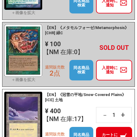
同名商品
入荷時に
検索
通知
【EN】《メタモルフォーゼ/Metamorphosis》
[CHR] 緑C
¥ 100
+
－
【NM 在庫:0】
週間販売数
同名商品
入荷時に
2点
検索
通知
【EN】《冠雪の平地/Snow-Covered Plains》
[ICE] 土地
¥ 400
+
－
【NM 在庫:17】
週間販売数
同名商品
カートに