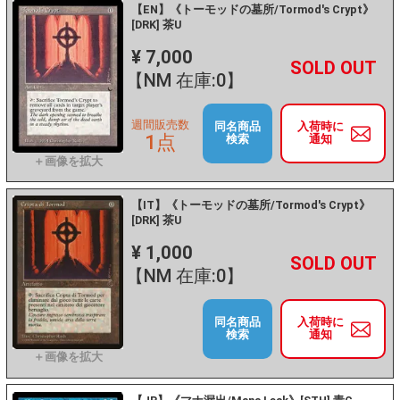
【EN】《トーモッドの墓所/Tormod's Crypt》
[DRK] 茶U
¥ 7,000
+
－
【NM 在庫:0】
週間販売数
同名商品
入荷時に
1点
検索
通知
【IT】《トーモッドの墓所/Tormod's Crypt》
[DRK] 茶U
¥ 1,000
+
－
【NM 在庫:0】
同名商品
入荷時に
検索
通知