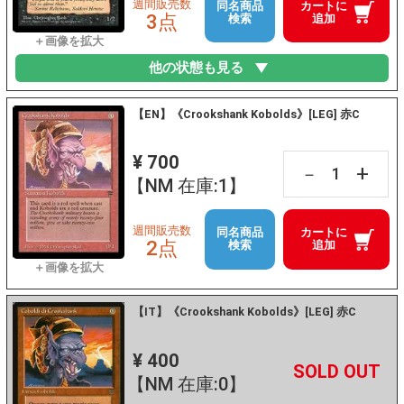
週間販売数
同名商品
カートに
3点
検索
追加
他の状態も見る
【EN】《Crookshank Kobolds》[LEG] 赤C
¥ 700
+
－
【NM 在庫:1】
週間販売数
同名商品
カートに
2点
検索
追加
【IT】《Crookshank Kobolds》[LEG] 赤C
¥ 400
+
－
【NM 在庫:0】