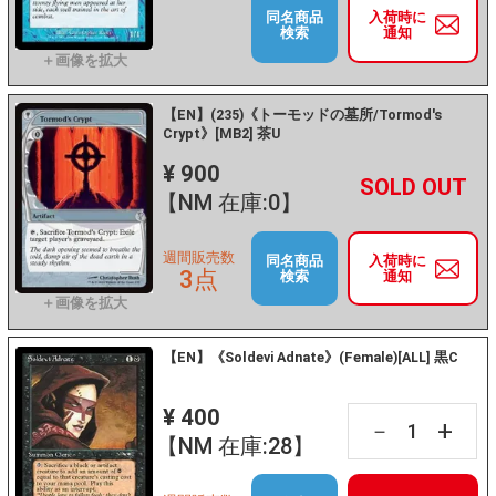
同名商品
入荷時に
検索
通知
【EN】(235)《トーモッドの墓所/Tormod's
Crypt》[MB2] 茶U
¥ 900
+
－
【NM 在庫:0】
週間販売数
同名商品
入荷時に
3点
検索
通知
【EN】《Soldevi Adnate》(Female)[ALL] 黒C
¥ 400
+
－
【NM 在庫:28】