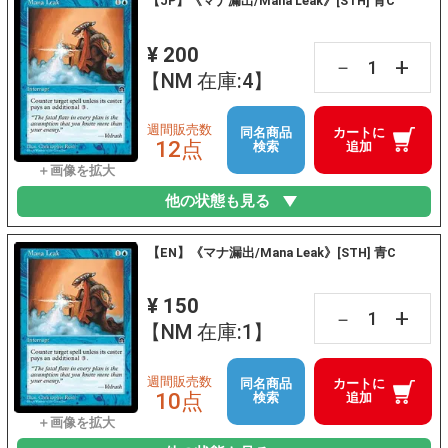
【JP】《マナ漏出/Mana Leak》[STH] 青C
¥ 200
+
－
【NM 在庫:4】
週間販売数
同名商品
カートに
12点
検索
追加
他の状態も見る
【EN】《マナ漏出/Mana Leak》[STH] 青C
¥ 150
+
－
【NM 在庫:1】
週間販売数
同名商品
カートに
10点
検索
追加