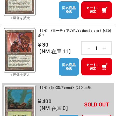
同名商品
カートに
検索
追加
【EN】《ヨーティアの兵/Yotian Soldier》[4ED]
茶C
¥ 30
+
－
【NM 在庫:11】
同名商品
カートに
検索
追加
【EN】(B)《森/Forest》[2ED] 土地
¥ 400
+
－
【NM 在庫:0】