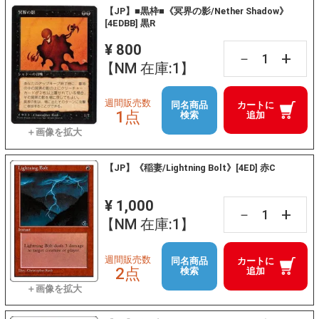
【JP】■黒枠■《冥界の影/Nether Shadow》
[4EDBB] 黒R
¥ 800
+
－
【NM 在庫:1】
週間販売数
同名商品
カートに
1点
検索
追加
【JP】《稲妻/Lightning Bolt》[4ED] 赤C
¥ 1,000
+
－
【NM 在庫:1】
週間販売数
同名商品
カートに
2点
検索
追加