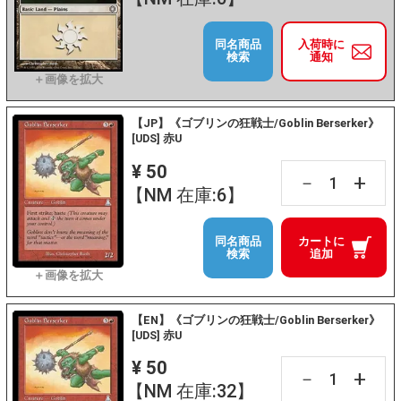
同名商品
入荷時に
検索
通知
【JP】《ゴブリンの狂戦士/Goblin Berserker》
[UDS] 赤U
¥ 50
+
－
【NM 在庫:6】
同名商品
カートに
検索
追加
【EN】《ゴブリンの狂戦士/Goblin Berserker》
[UDS] 赤U
¥ 50
+
－
【NM 在庫:32】