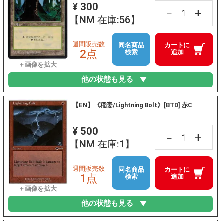
¥ 300
+
－
【NM 在庫:56】
週間販売数
同名商品
カートに
2点
検索
追加
他の状態も見る
【EN】《稲妻/Lightning Bolt》[BTD] 赤C
¥ 500
+
－
【NM 在庫:1】
週間販売数
同名商品
カートに
1点
検索
追加
他の状態も見る