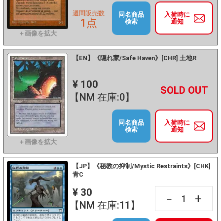
週間販売数
同名商品
入荷時に
1点
検索
通知
【EN】《隠れ家/Safe Haven》[CHR] 土地R
¥ 100
+
－
【NM 在庫:0】
同名商品
入荷時に
検索
通知
【JP】《秘教の抑制/Mystic Restraints》[CHK]
青C
¥ 30
+
－
【NM 在庫:11】