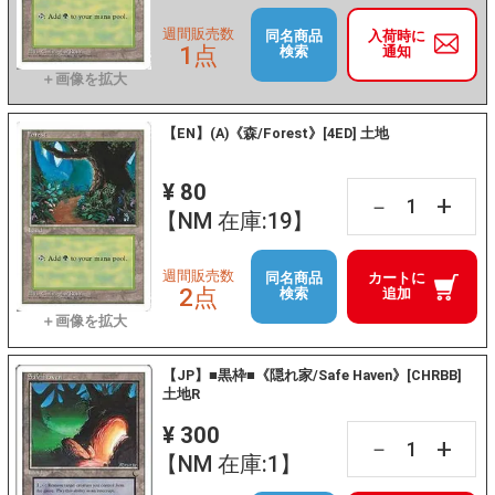
週間販売数
同名商品
入荷時に
1点
検索
通知
【EN】(A)《森/Forest》[4ED] 土地
¥ 80
+
－
【NM 在庫:19】
週間販売数
同名商品
カートに
2点
検索
追加
【JP】■黒枠■《隠れ家/Safe Haven》[CHRBB]
土地R
¥ 300
+
－
【NM 在庫:1】