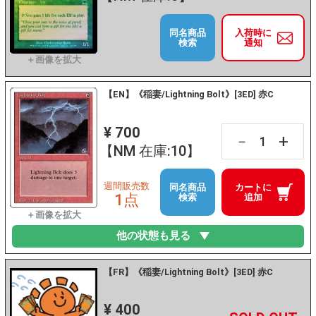
同名商品
入荷時に
検索
通知
【EN】《稲妻/Lightning Bolt》[3ED] 赤C
¥ 700
+
－
【NM 在庫:10】
週間販売数
同名商品
カートに
1点
検索
追加
他の状態も見る
【FR】《稲妻/Lightning Bolt》[3ED] 赤C
¥ 400