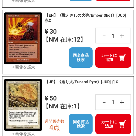
【EN】《燃えさしの火弾/Ember Shot》[JUD]
赤C
¥ 30
+
－
【NM 在庫:12】
同名商品
カートに
検索
追加
【JP】《送り火/Funeral Pyre》[JUD] 白C
¥ 50
+
－
【NM 在庫:1】
週間販売数
同名商品
カートに
4点
検索
追加