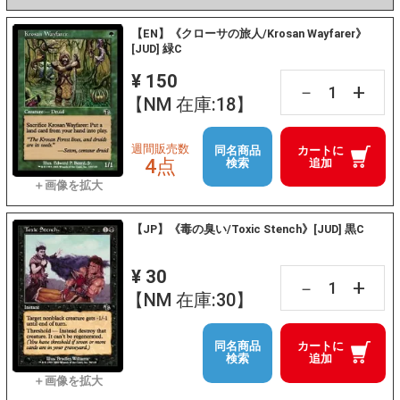
【EN】《クローサの旅人/Krosan Wayfarer》
[JUD] 緑C
¥ 150
+
－
【NM 在庫:18】
週間販売数
同名商品
カートに
4点
検索
追加
【JP】《毒の臭い/Toxic Stench》[JUD] 黒C
¥ 30
+
－
【NM 在庫:30】
同名商品
カートに
検索
追加