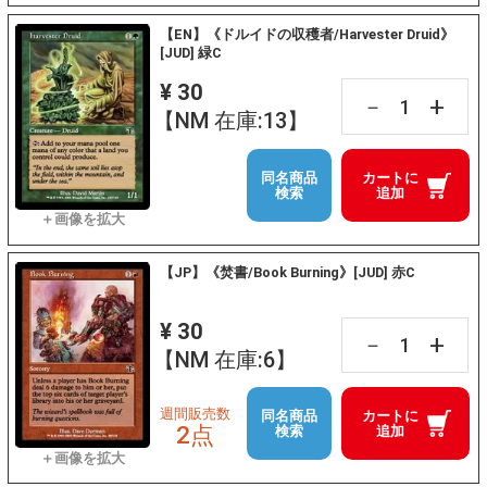
【EN】《ドルイドの収穫者/Harvester Druid》
[JUD] 緑C
¥ 30
+
－
【NM 在庫:13】
同名商品
カートに
検索
追加
【JP】《焚書/Book Burning》[JUD] 赤C
¥ 30
+
－
【NM 在庫:6】
週間販売数
同名商品
カートに
2点
検索
追加