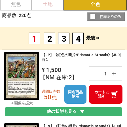
無色
土地
全色
商品数:
220
点
1
2
3
4
最後≫
【JP】《虹色の断片/Prismatic Strands》[JUD]
白C
¥ 1,500
+
－
【NM 在庫:2】
週間販売数
同名商品
カートに
50点
検索
追加
他の状態も見る
【EN】《虹色の断片/Prismatic Strands》[JUD]