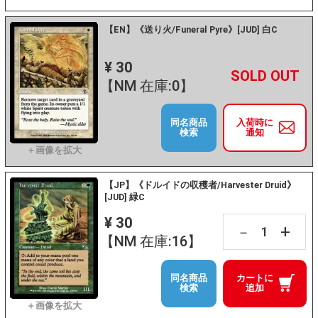
【EN】《送り火/Funeral Pyre》[JUD] 白C
¥ 30
+
－
【NM 在庫:0】
同名商品
入荷時に
検索
通知
【JP】《ドルイドの収穫者/Harvester Druid》
[JUD] 緑C
¥ 30
+
－
【NM 在庫:16】
同名商品
カートに
検索
追加