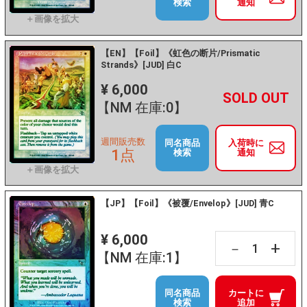
検索
通知
【EN】【Foil】《虹色の断片/Prismatic
Strands》[JUD] 白C
¥ 6,000
+
－
【NM 在庫:0】
週間販売数
同名商品
入荷時に
1点
検索
通知
【JP】【Foil】《被覆/Envelop》[JUD] 青C
¥ 6,000
+
－
【NM 在庫:1】
同名商品
カートに
検索
追加