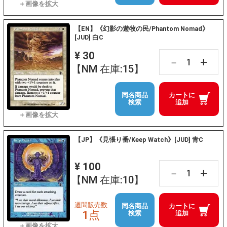
【EN】《幻影の遊牧の民/Phantom Nomad》
[JUD] 白C
¥ 30
+
－
【NM 在庫:15】
同名商品
カートに
検索
追加
【JP】《見張り番/Keep Watch》[JUD] 青C
¥ 100
+
－
【NM 在庫:10】
週間販売数
同名商品
カートに
1点
検索
追加