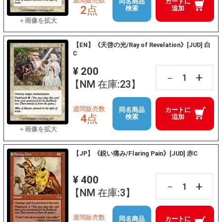
週間販売数
同名商品
カートに
2点
検索
追加
【EN】《天啓の光/Ray of Revelation》[JUD] 白
C
¥ 200
+
－
【NM 在庫:23】
週間販売数
同名商品
カートに
4点
検索
追加
【JP】《鋭い痛み/Flaring Pain》[JUD] 赤C
¥ 400
+
－
【NM 在庫:3】
週間販売数
同名商品
カートに