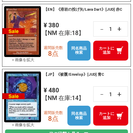
【EN】《溶岩の投げ矢/Lava Dart》[JUD] 赤C
¥ 380
+
－
【NM 在庫:18】
週間販売数
同名商品
カートに
8点
検索
追加
【JP】《被覆/Envelop》[JUD] 青C
¥ 480
+
－
【NM 在庫:14】
週間販売数
同名商品
カートに
8点
検索
追加