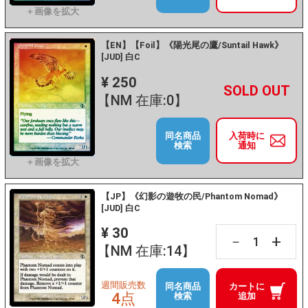
【EN】【Foil】《陽光尾の鷹/Suntail Hawk》
[JUD] 白C
¥ 250
+
－
【NM 在庫:0】
同名商品
入荷時に
検索
通知
【JP】《幻影の遊牧の民/Phantom Nomad》
[JUD] 白C
¥ 30
+
－
【NM 在庫:14】
週間販売数
同名商品
カートに
4点
検索
追加