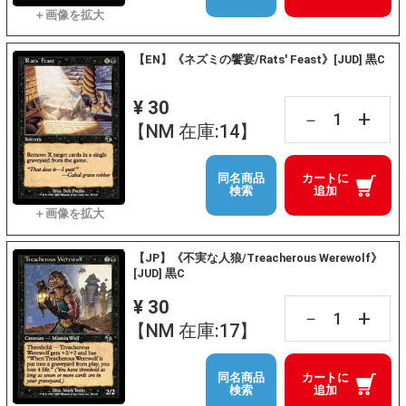
【EN】《ネズミの饗宴/Rats' Feast》[JUD] 黒C
¥ 30
+
－
【NM 在庫:14】
同名商品
カートに
検索
追加
【JP】《不実な人狼/Treacherous Werewolf》
[JUD] 黒C
¥ 30
+
－
【NM 在庫:17】
同名商品
カートに
検索
追加