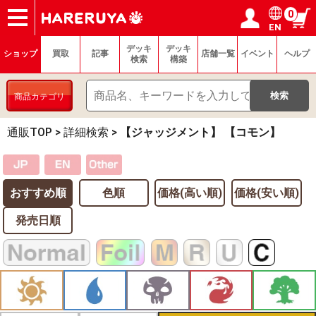
0
EN
ショップ
買取
記事
デッキ検索
デッキ構築
選手一覧
店舗一覧
イベント
ヘルプ
お問い合わせ
ログイン／会員登録
マイページ
デッキ
デッキ
ショップ
買取
記事
店舗一覧
イベント
ヘルプ
検索
構築
商品カテゴリ
通販TOP
>
詳細検索
>
【ジャッジメント】 【コモン】
おすすめ順
色順
価格(高い順)
価格(安い順)
発売日順