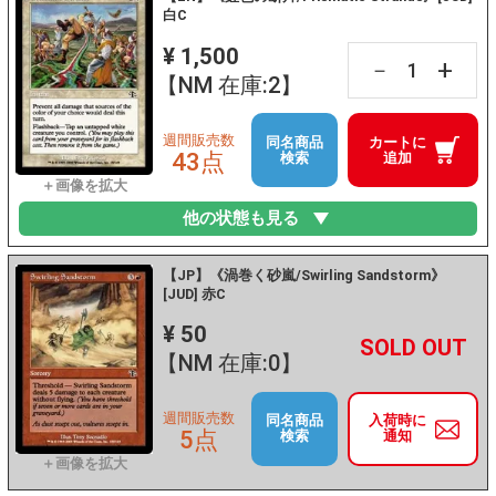
白C
¥ 1,500
+
－
【NM 在庫:2】
週間販売数
同名商品
カートに
43点
検索
追加
他の状態も見る
【JP】《渦巻く砂嵐/Swirling Sandstorm》
[JUD] 赤C
¥ 50
+
－
【NM 在庫:0】
週間販売数
同名商品
入荷時に
5点
検索
通知