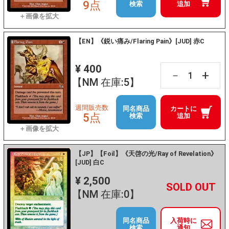
9点
検索
追加
【EN】《鋭い痛み/Flaring Pain》[JUD] 赤C
¥ 400
+
－
【NM 在庫:5】
週間販売数
同名商品
カートに
5点
検索
追加
【JP】【Foil】《天啓の光/Ray of Revelation》
[JUD] 白C
¥ 2,500
+
－
【NM 在庫:0】
同名商品
入荷時に
検索
通知