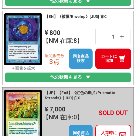
他の状態も見る
【EN】《被覆/Envelop》[JUD] 青C
¥ 800
+
－
【NM 在庫:8】
週間販売数
同名商品
カートに
3点
検索
追加
他の状態も見る
【JP】【Foil】《虹色の断片/Prismatic
Strands》[JUD] 白C
¥ 7,000
+
－
【NM 在庫:0】
同名商品
入荷時に