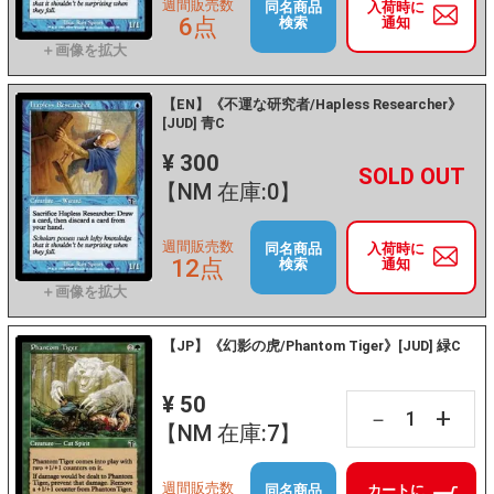
週間販売数
同名商品
入荷時に
6点
検索
通知
【EN】《不運な研究者/Hapless Researcher》
[JUD] 青C
¥ 300
+
－
【NM 在庫:0】
週間販売数
同名商品
入荷時に
12点
検索
通知
【JP】《幻影の虎/Phantom Tiger》[JUD] 緑C
¥ 50
+
－
【NM 在庫:7】
週間販売数
同名商品
カートに