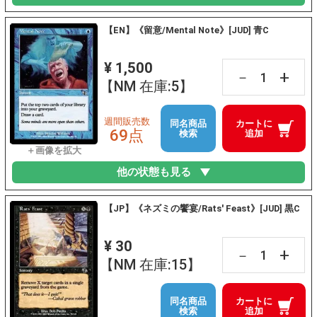
【EN】《留意/Mental Note》[JUD] 青C
¥ 1,500
+
－
【NM 在庫:5】
週間販売数
同名商品
カートに
69点
検索
追加
他の状態も見る
【JP】《ネズミの饗宴/Rats' Feast》[JUD] 黒C
¥ 30
+
－
【NM 在庫:15】
同名商品
カートに
検索
追加