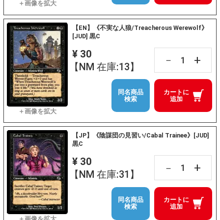
【EN】《不実な人狼/Treacherous Werewolf》
[JUD] 黒C
¥ 30
+
－
【NM 在庫:13】
同名商品
カートに
検索
追加
【JP】《陰謀団の見習い/Cabal Trainee》[JUD]
黒C
¥ 30
+
－
【NM 在庫:31】
同名商品
カートに
検索
追加