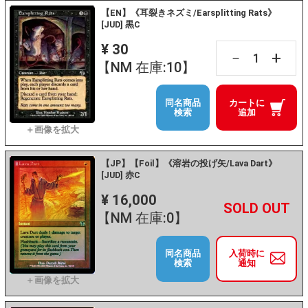
【EN】《耳裂きネズミ/Earsplitting Rats》
[JUD] 黒C
¥ 30
+
－
【NM 在庫:10】
同名商品
カートに
検索
追加
【JP】【Foil】《溶岩の投げ矢/Lava Dart》
[JUD] 赤C
¥ 16,000
+
－
【NM 在庫:0】
同名商品
入荷時に
検索
通知