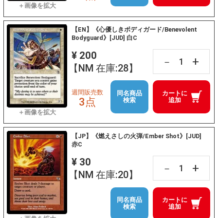
【EN】《心優しきボディガード/Benevolent
Bodyguard》[JUD] 白C
¥ 200
+
－
【NM 在庫:28】
週間販売数
同名商品
カートに
3点
検索
追加
【JP】《燃えさしの火弾/Ember Shot》[JUD]
赤C
¥ 30
+
－
【NM 在庫:20】
同名商品
カートに
検索
追加