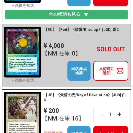
他の状態も見る
【EN】【Foil】《被覆/Envelop》[JUD] 青C
¥ 4,000
+
－
【NM 在庫:0】
同名商品
入荷時に
検索
通知
【JP】《天啓の光/Ray of Revelation》[JUD] 白
C
¥ 200
+
－
【NM 在庫:16】