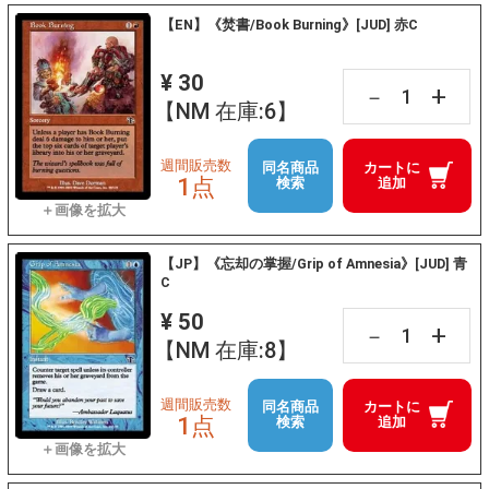
【EN】《焚書/Book Burning》[JUD] 赤C
¥ 30
+
－
【NM 在庫:6】
週間販売数
同名商品
カートに
1点
検索
追加
【JP】《忘却の掌握/Grip of Amnesia》[JUD] 青
C
¥ 50
+
－
【NM 在庫:8】
週間販売数
同名商品
カートに
1点
検索
追加