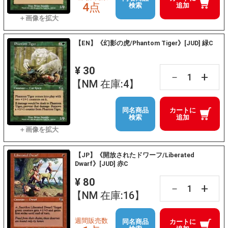
4点
検索
追加
【EN】《幻影の虎/Phantom Tiger》[JUD] 緑C
¥ 30
+
－
【NM 在庫:4】
同名商品
カートに
検索
追加
【JP】《開放されたドワーフ/Liberated
Dwarf》[JUD] 赤C
¥ 80
+
－
【NM 在庫:16】
週間販売数
同名商品
カートに