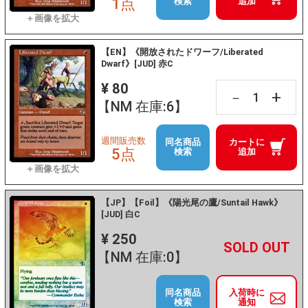
1点
検索
追加
【EN】《開放されたドワーフ/Liberated
Dwarf》[JUD] 赤C
¥ 80
+
－
【NM 在庫:6】
週間販売数
同名商品
カートに
5点
検索
追加
【JP】【Foil】《陽光尾の鷹/Suntail Hawk》
[JUD] 白C
¥ 250
+
－
【NM 在庫:0】
同名商品
入荷時に
検索
通知