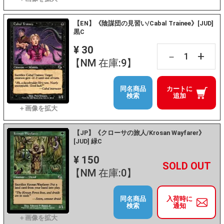
【EN】《陰謀団の見習い/Cabal Trainee》[JUD]
黒C
¥ 30
+
－
【NM 在庫:9】
同名商品
カートに
検索
追加
【JP】《クローサの旅人/Krosan Wayfarer》
[JUD] 緑C
¥ 150
+
－
【NM 在庫:0】
同名商品
入荷時に
検索
通知