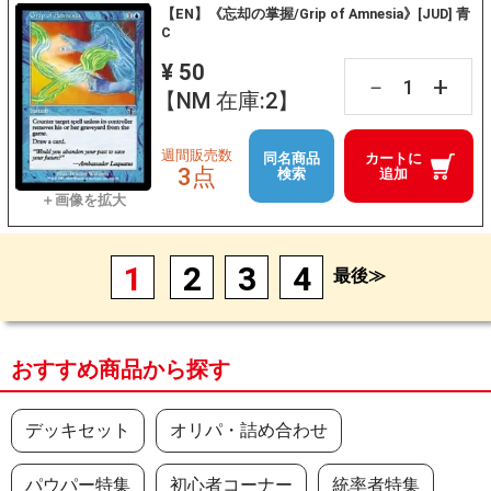
【EN】《忘却の掌握/Grip of Amnesia》[JUD] 青
C
¥ 50
+
－
【NM 在庫:2】
週間販売数
同名商品
カートに
3点
検索
追加
1
2
3
4
最後≫
おすすめ商品から探す
デッキセット
オリパ・詰め合わせ
パウパー特集
初心者コーナー
統率者特集