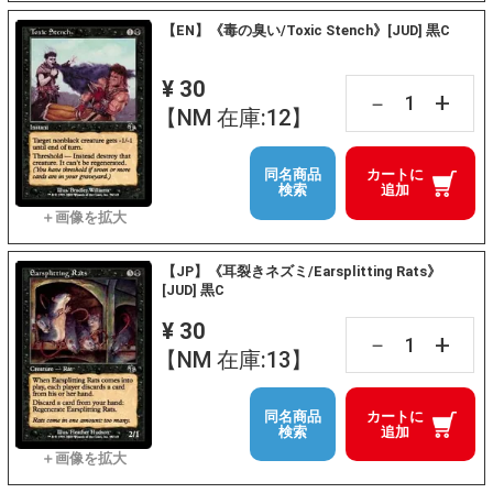
【EN】《毒の臭い/Toxic Stench》[JUD] 黒C
¥ 30
+
－
【NM 在庫:12】
同名商品
カートに
検索
追加
【JP】《耳裂きネズミ/Earsplitting Rats》
[JUD] 黒C
¥ 30
+
－
【NM 在庫:13】
同名商品
カートに
検索
追加