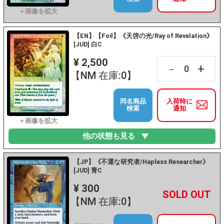
【EN】【Foil】《天啓の光/Ray of Revelation》
[JUD] 白C
¥ 2,500
+
－
【NM 在庫:0】
同名商品
入荷時に
検索
通知
他の状態も見る
【JP】《不運な研究者/Hapless Researcher》
[JUD] 青C
¥ 300
+
－
【NM 在庫:0】