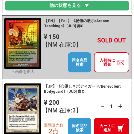
他の状態も見る
【EN】【Foil】《秘儀の教示/Arcane
Teachings》[JUD] 赤C
¥ 150
+
－
【NM 在庫:0】
同名商品
入荷時に
検索
通知
【JP】《心優しきボディガード/Benevolent
Bodyguard》[JUD] 白C
¥ 200
+
－
【NM 在庫:3】
週間販売数
同名商品
カートに
2点
検索
追加