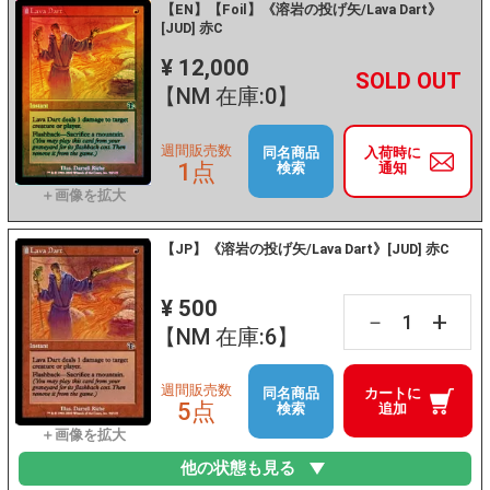
【EN】【Foil】《溶岩の投げ矢/Lava Dart》
[JUD] 赤C
¥ 12,000
+
－
【NM 在庫:0】
週間販売数
同名商品
入荷時に
1点
検索
通知
【JP】《溶岩の投げ矢/Lava Dart》[JUD] 赤C
¥ 500
+
－
【NM 在庫:6】
週間販売数
同名商品
カートに
5点
検索
追加
他の状態も見る