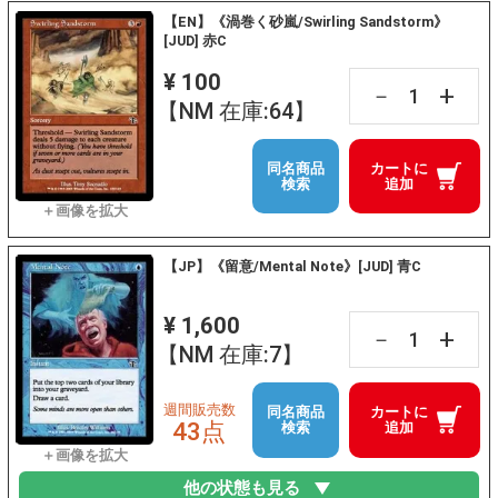
【EN】《渦巻く砂嵐/Swirling Sandstorm》
[JUD] 赤C
¥ 100
+
－
【NM 在庫:64】
同名商品
カートに
検索
追加
【JP】《留意/Mental Note》[JUD] 青C
¥ 1,600
+
－
【NM 在庫:7】
週間販売数
同名商品
カートに
43点
検索
追加
他の状態も見る