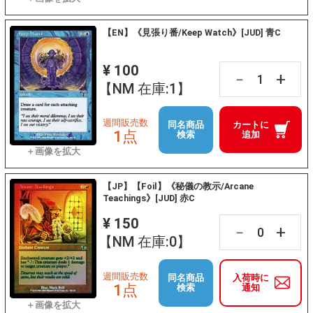
【EN】《見張り番/Keep Watch》[JUD] 青C
¥ 100
+
－
【NM 在庫:1】
週間販売数
同名商品
カートに
1点
検索
追加
【JP】【Foil】《秘儀の教示/Arcane
Teachings》[JUD] 赤C
¥ 150
+
－
【NM 在庫:0】
週間販売数
同名商品
入荷時に
1点
検索
通知