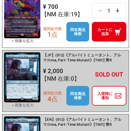
¥ 700
+
－
【NM 在庫:19】
週間販売数
同名商品
カートに
1点
検索
追加
【JP】(012)《アルバイトミュータント、アル
マ/Irma, Part-Time Mutant》[TMC] 青R
¥ 2,000
+
－
【NM 在庫:0】
週間販売数
同名商品
入荷時に
4点
検索
通知
【EN】(012)《アルバイトミュータント、アル
マ/Irma, Part-Time Mutant》[TMC] 青R