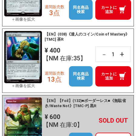
週間販売数
同名商品
カートに
3点
検索
追加
【EN】(038)《達人のコイン/Coin of Mastery》
[TMC] 茶R
¥ 400
+
－
【NM 在庫:35】
週間販売数
同名商品
カートに
13点
検索
追加
【EN】【Foil】(132)■ボーダーレス■《無駄省
き/Waste Not》[TMC-P] 黒R
¥ 600
+
－
【NM 在庫:0】