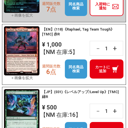
週間販売数
同名商品
入荷時に
7点
検索
通知
【EN】(118)《Raphael, Tag Team Tough》
[TMC] 赤R
¥ 1,000
+
－
【NM 在庫:5】
週間販売数
同名商品
カートに
6点
検索
追加
【JP】(031)《レベルアップ/Level Up》[TMC]
緑R
¥ 500
+
－
【NM 在庫:16】