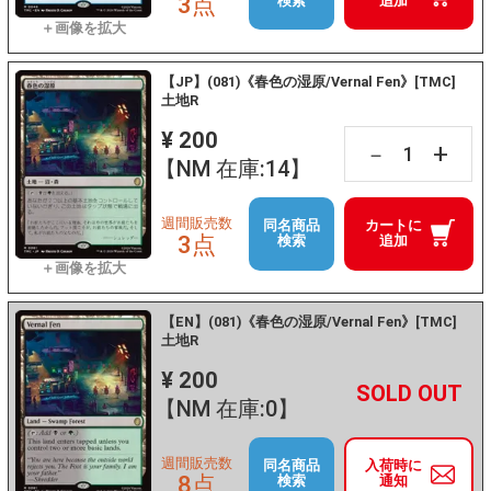
3点
検索
追加
【JP】(081)《春色の湿原/Vernal Fen》[TMC]
土地R
¥ 200
+
－
【NM 在庫:14】
週間販売数
同名商品
カートに
3点
検索
追加
【EN】(081)《春色の湿原/Vernal Fen》[TMC]
土地R
¥ 200
+
－
【NM 在庫:0】
週間販売数
同名商品
入荷時に
8点
検索
通知