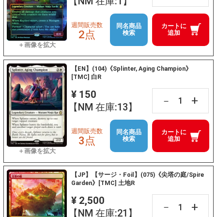
【NM 在庫:1】
週間販売数
同名商品
カートに
2点
検索
追加
【EN】(104)《Splinter, Aging Champion》
[TMC] 白R
¥ 150
+
－
【NM 在庫:13】
週間販売数
同名商品
カートに
3点
検索
追加
【JP】【サージ・Foil】(075)《尖塔の庭/Spire
Garden》[TMC] 土地R
¥ 2,500
+
－
【NM 在庫:21】