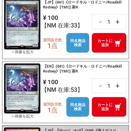
【JP】(041)《ロードキル・ロドニー/Roadkill
Rodney》[TMC] 茶R
¥ 100
+
－
【NM 在庫:33】
週間販売数
同名商品
カートに
1点
検索
追加
【EN】(041)《ロードキル・ロドニー/Roadkill
Rodney》[TMC] 茶R
¥ 100
+
－
【NM 在庫:53】
週間販売数
同名商品
カートに
1点
検索
追加
【JP】【サージ・Foil】(038)《達人のコイ