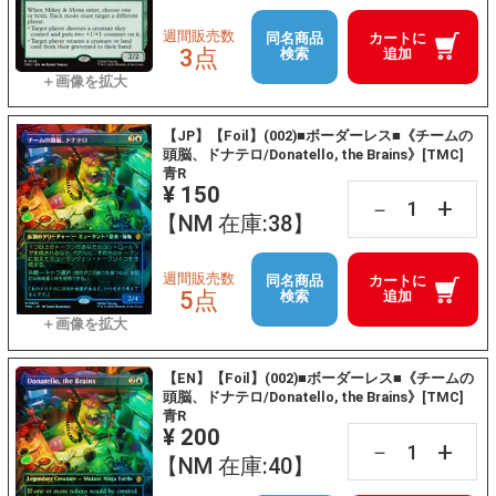
週間販売数
同名商品
カートに
3点
検索
追加
【JP】【Foil】(002)■ボーダーレス■《チームの
頭脳、ドナテロ/Donatello, the Brains》[TMC]
青R
¥ 150
+
－
【NM 在庫:38】
週間販売数
同名商品
カートに
5点
検索
追加
【EN】【Foil】(002)■ボーダーレス■《チームの
頭脳、ドナテロ/Donatello, the Brains》[TMC]
青R
¥ 200
+
－
【NM 在庫:40】