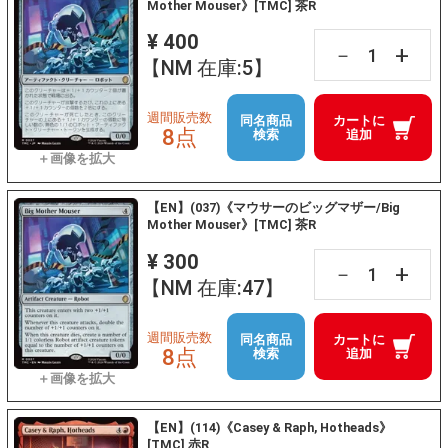
Mother Mouser》[TMC] 茶R
¥ 400
+
－
【NM 在庫:5】
週間販売数
同名商品
カートに
8点
検索
追加
【EN】(037)《マウサーのビッグマザー/Big
Mother Mouser》[TMC] 茶R
¥ 300
+
－
【NM 在庫:47】
週間販売数
同名商品
カートに
8点
検索
追加
【EN】(114)《Casey & Raph, Hotheads》
[TMC] 赤R