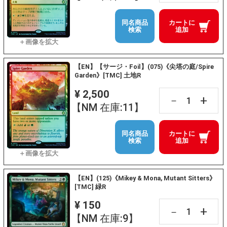
同名商品
カートに
検索
追加
【EN】【サージ・Foil】(075)《尖塔の庭/Spire
Garden》[TMC] 土地R
¥ 2,500
+
－
【NM 在庫:11】
同名商品
カートに
検索
追加
【EN】(125)《Mikey & Mona, Mutant Sitters》
[TMC] 緑R
¥ 150
+
－
【NM 在庫:9】