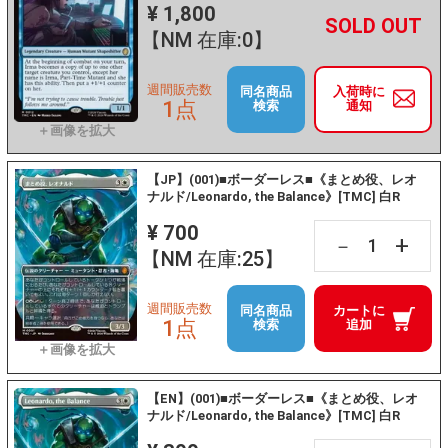
¥ 1,800
+
－
【NM 在庫:0】
週間販売数
同名商品
入荷時に
1点
検索
通知
【JP】(001)■ボーダーレス■《まとめ役、レオ
ナルド/Leonardo, the Balance》[TMC] 白R
¥ 700
+
－
【NM 在庫:25】
週間販売数
同名商品
カートに
1点
検索
追加
【EN】(001)■ボーダーレス■《まとめ役、レオ
ナルド/Leonardo, the Balance》[TMC] 白R