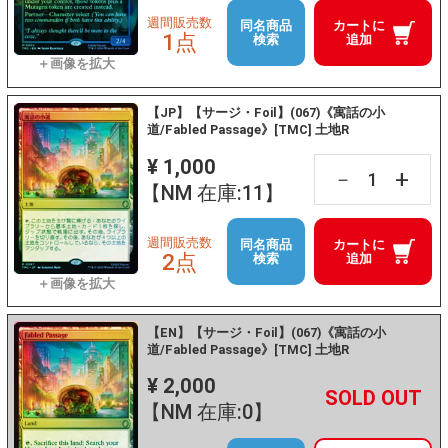
週間販売数
同名商品
カートに
1点
検索
追加
【JP】【サージ・Foil】(067)《寓話の小
道/Fabled Passage》[TMC] 土地R
¥ 1,000
+
－
【NM 在庫:11】
週間販売数
同名商品
カートに
2点
検索
追加
【EN】【サージ・Foil】(067)《寓話の小
道/Fabled Passage》[TMC] 土地R
¥ 2,000
+
－
【NM 在庫:0】