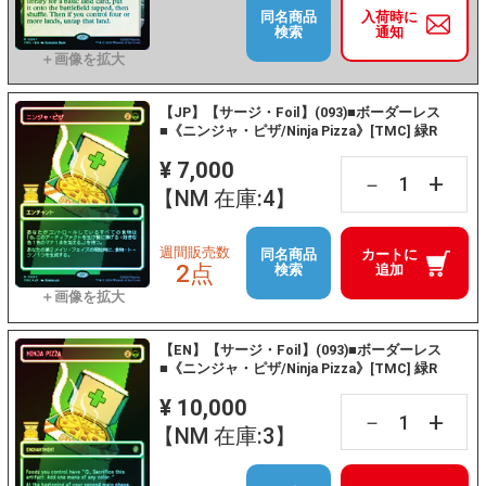
同名商品
入荷時に
検索
通知
【JP】【サージ・Foil】(093)■ボーダーレス
■《ニンジャ・ピザ/Ninja Pizza》[TMC] 緑R
¥ 7,000
+
－
【NM 在庫:4】
週間販売数
同名商品
カートに
2点
検索
追加
【EN】【サージ・Foil】(093)■ボーダーレス
■《ニンジャ・ピザ/Ninja Pizza》[TMC] 緑R
¥ 10,000
+
－
【NM 在庫:3】