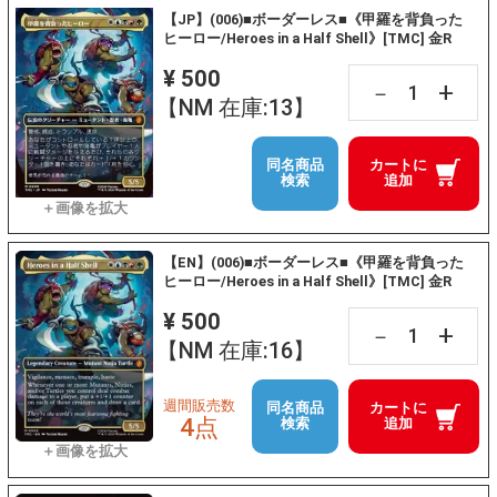
【JP】(006)■ボーダーレス■《甲羅を背負った
ヒーロー/Heroes in a Half Shell》[TMC] 金R
¥ 500
+
－
【NM 在庫:13】
同名商品
カートに
検索
追加
【EN】(006)■ボーダーレス■《甲羅を背負った
ヒーロー/Heroes in a Half Shell》[TMC] 金R
¥ 500
+
－
【NM 在庫:16】
週間販売数
同名商品
カートに
4点
検索
追加