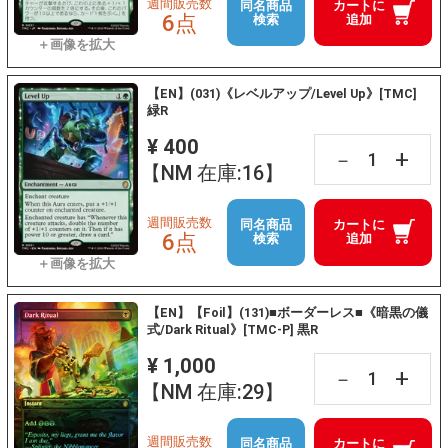
週間販売数
同名商品
カートに
6点
検索
追加
【EN】(031)《レベルアップ/Level Up》[TMC]
緑R
¥ 400
+
－
【NM 在庫:16】
週間販売数
同名商品
カートに
6点
検索
追加
【EN】【Foil】(131)■ボーダーレス■《暗黒の儀
式/Dark Ritual》[TMC-P] 黒R
¥ 1,000
+
－
【NM 在庫:29】
週間販売数
同名商品
カートに