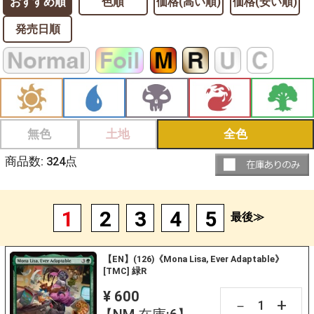
おすすめ順
色順
価格(高い順)
価格(安い順)
発売日順
無色
土地
全色
商品数:
324
点
1
2
3
4
5
最後≫
【EN】(126)《Mona Lisa, Ever Adaptable》
[TMC] 緑R
¥ 600
+
－