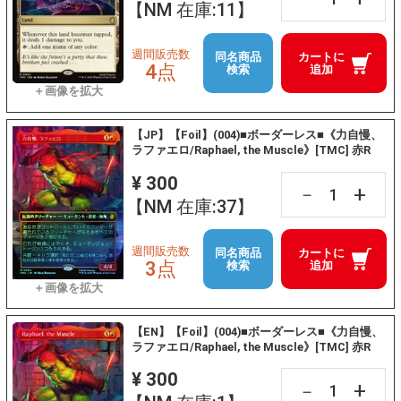
【NM 在庫:11】
週間販売数
同名商品
カートに
4点
検索
追加
【JP】【Foil】(004)■ボーダーレス■《力自慢、
ラファエロ/Raphael, the Muscle》[TMC] 赤R
¥ 300
+
－
【NM 在庫:37】
週間販売数
同名商品
カートに
3点
検索
追加
【EN】【Foil】(004)■ボーダーレス■《力自慢、
ラファエロ/Raphael, the Muscle》[TMC] 赤R
¥ 300
+
－