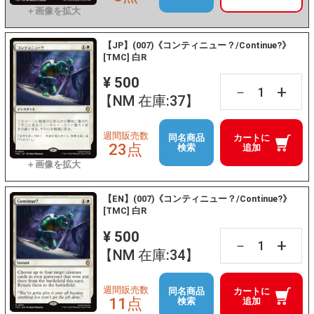
【JP】(007)《コンティニュー？/Continue?》
[TMC] 白R
¥ 500
+
－
【NM 在庫:37】
週間販売数
同名商品
カートに
23点
検索
追加
【EN】(007)《コンティニュー？/Continue?》
[TMC] 白R
¥ 500
+
－
【NM 在庫:34】
週間販売数
同名商品
カートに
11点
検索
追加