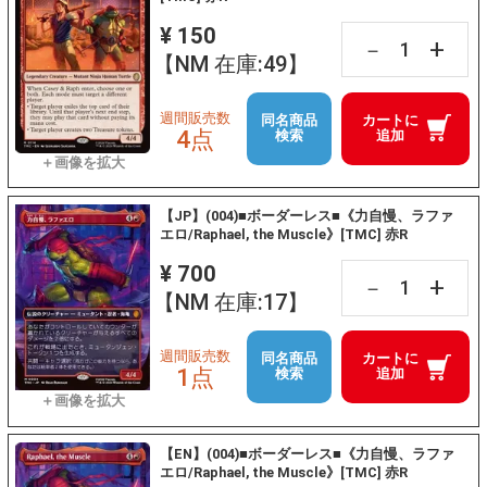
¥ 150
+
－
【NM 在庫:49】
週間販売数
同名商品
カートに
4点
検索
追加
【JP】(004)■ボーダーレス■《力自慢、ラファ
エロ/Raphael, the Muscle》[TMC] 赤R
¥ 700
+
－
【NM 在庫:17】
週間販売数
同名商品
カートに
1点
検索
追加
【EN】(004)■ボーダーレス■《力自慢、ラファ
エロ/Raphael, the Muscle》[TMC] 赤R