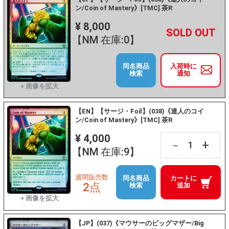
ン/Coin of Mastery》[TMC] 茶R
¥ 8,000
+
－
【NM 在庫:0】
同名商品
入荷時に
検索
通知
【EN】【サージ・Foil】(038)《達人のコイ
ン/Coin of Mastery》[TMC] 茶R
¥ 4,000
+
－
【NM 在庫:9】
週間販売数
同名商品
カートに
2点
検索
追加
【JP】(037)《マウサーのビッグマザー/Big