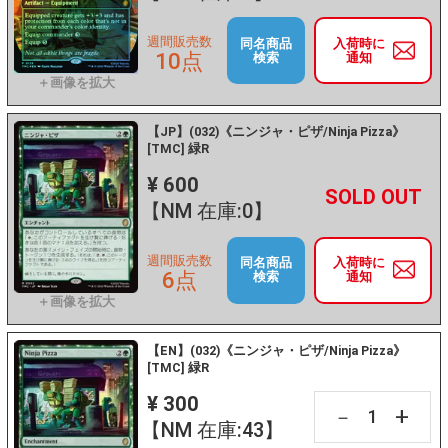
週間販売数
同名商品
入荷時に
10点
検索
通知
【JP】(032)《ニンジャ・ピザ/Ninja Pizza》
[TMC] 緑R
¥ 600
+
－
【NM 在庫:0】
週間販売数
同名商品
入荷時に
6点
検索
通知
【EN】(032)《ニンジャ・ピザ/Ninja Pizza》
[TMC] 緑R
¥ 300
+
－
【NM 在庫:43】