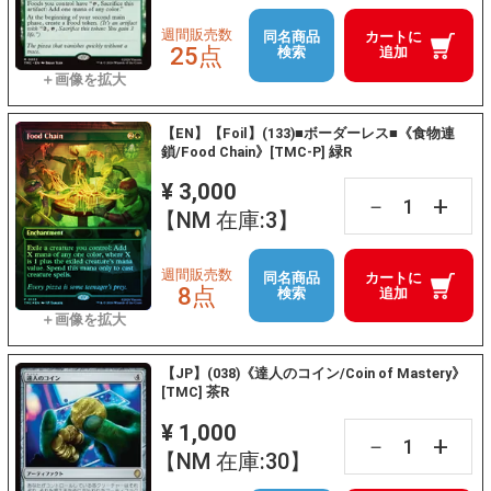
週間販売数
同名商品
カートに
25点
検索
追加
【EN】【Foil】(133)■ボーダーレス■《食物連
鎖/Food Chain》[TMC-P] 緑R
¥ 3,000
+
－
【NM 在庫:3】
週間販売数
同名商品
カートに
8点
検索
追加
【JP】(038)《達人のコイン/Coin of Mastery》
[TMC] 茶R
¥ 1,000
+
－
【NM 在庫:30】