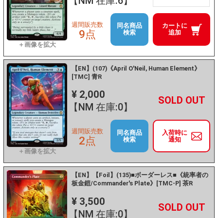
【NM 在庫:6】
週間販売数
同名商品
カートに
9点
検索
追加
【EN】(107)《April O'Neil, Human Element》
[TMC] 青R
¥ 2,000
+
－
【NM 在庫:0】
週間販売数
同名商品
入荷時に
2点
検索
通知
【EN】【Foil】(135)■ボーダーレス■《統率者の
板金鎧/Commander's Plate》[TMC-P] 茶R
¥ 3,500
+
－
【NM 在庫:0】