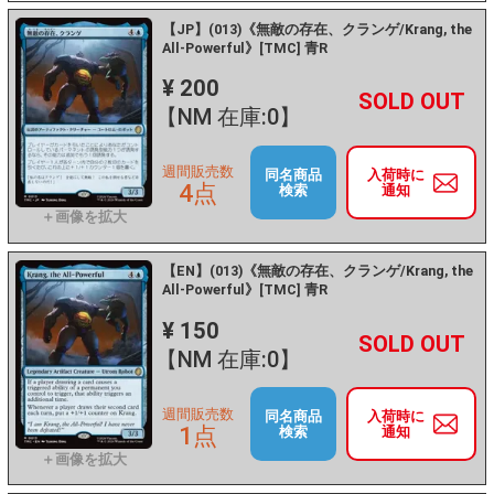
【JP】(013)《無敵の存在、クランゲ/Krang, the
All-Powerful》[TMC] 青R
¥ 200
+
－
【NM 在庫:0】
週間販売数
同名商品
入荷時に
4点
検索
通知
【EN】(013)《無敵の存在、クランゲ/Krang, the
All-Powerful》[TMC] 青R
¥ 150
+
－
【NM 在庫:0】
週間販売数
同名商品
入荷時に
1点
検索
通知