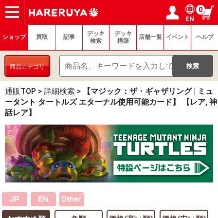
0
EN
ショップ
買取
記事
デッキ検索
デッキ構築
選手一覧
店舗一覧
イベント
ヘルプ
お問い合わせ
ログイン／会員登録
マイページ
デッキ
デッキ
ショップ
買取
記事
店舗一覧
イベント
ヘルプ
検索
構築
商品カテゴリ
通販TOP
>
詳細検索
>
【マジック：ザ・ギャザリング | ミュ
ータント タートルズ エターナル使用可能カード】 【レア, 神
話レア】