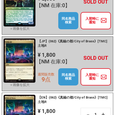
+
－
【NM 在庫:0】
同名商品
入荷時に
検索
通知
【JP】(062)《真鍮の都/City of Brass》[TMC]
土地R
¥ 1,800
+
－
【NM 在庫:0】
週間販売数
同名商品
入荷時に
9点
検索
通知
【EN】(062)《真鍮の都/City of Brass》[TMC]
土地R
¥ 1,800
+
－