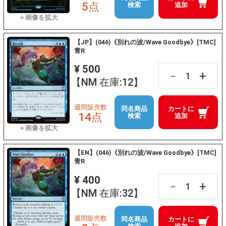
5点
検索
追加
【JP】(046)《別れの波/Wave Goodbye》[TMC]
青R
¥ 500
+
－
【NM 在庫:12】
週間販売数
同名商品
カートに
14点
検索
追加
【EN】(046)《別れの波/Wave Goodbye》[TMC]
青R
¥ 400
+
－
【NM 在庫:32】
週間販売数
同名商品
カートに