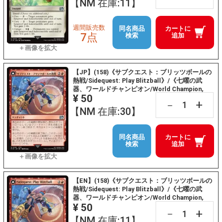
【NM 在庫:11】
週間販売数
同名商品
カートに
7点
検索
追加
【JP】(158)《サブクエスト：ブリッツボールの
熱戦/Sidequest: Play Blitzball》/《七曜の武
器、ワールドチャンピオン/World Champion,
¥ 50
Celestial Weapon》[FIN] 赤U
+
－
【NM 在庫:30】
同名商品
カートに
検索
追加
【EN】(158)《サブクエスト：ブリッツボールの
熱戦/Sidequest: Play Blitzball》/《七曜の武
器、ワールドチャンピオン/World Champion,
¥ 50
Celestial Weapon》[FIN] 赤U
+
－
【NM 在庫:11】