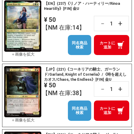
【EN】(237)《リノア・ハーティリー/Rinoa
Heartilly》[FIN] 金U
¥ 50
+
－
【NM 在庫:14】
同名商品
カートに
検索
追加
【JP】(221)《コーネリアの騎士、ガーラン
ド/Garland, Knight of Cornelia》/《時を超えし
カオス/Chaos, the Endless》[FIN] 金U
¥ 50
+
－
【NM 在庫:38】
同名商品
カートに
検索
追加