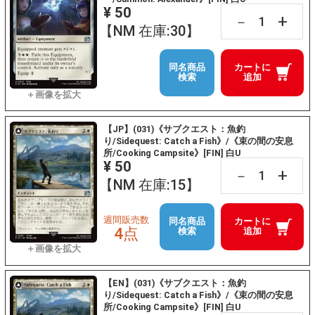
¥ 50
+
－
【NM 在庫:30】
同名商品
カートに
検索
追加
【JP】(031)《サブクエスト：魚釣
り/Sidequest: Catch a Fish》/《束の間の安息
所/Cooking Campsite》[FIN] 白U
¥ 50
+
－
【NM 在庫:15】
週間販売数
同名商品
カートに
4点
検索
追加
【EN】(031)《サブクエスト：魚釣
り/Sidequest: Catch a Fish》/《束の間の安息
所/Cooking Campsite》[FIN] 白U