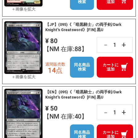
検索
追加
【JP】(095)《「暗黒騎士」の両手剣/Dark
Knight's Greatsword》[FIN] 黒U
¥ 80
+
－
【NM 在庫:88】
週間販売数
同名商品
カートに
14点
検索
追加
【EN】(095)《「暗黒騎士」の両手剣/Dark
Knight's Greatsword》[FIN] 黒U
¥ 50
+
－
【NM 在庫:40】
同名商品
カートに
検索
追加