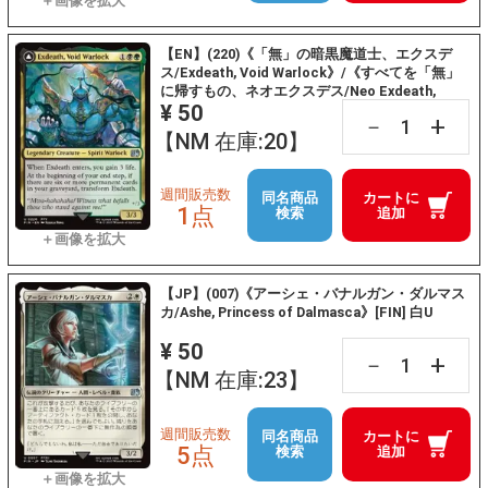
【EN】(220)《「無」の暗黒魔道士、エクスデ
ス/Exdeath, Void Warlock》/《すべてを「無」
に帰すもの、ネオエクスデス/Neo Exdeath,
¥ 50
Dimension's End》[FIN] 金U
+
－
【NM 在庫:20】
週間販売数
同名商品
カートに
1点
検索
追加
【JP】(007)《アーシェ・バナルガン・ダルマス
カ/Ashe, Princess of Dalmasca》[FIN] 白U
¥ 50
+
－
【NM 在庫:23】
週間販売数
同名商品
カートに
5点
検索
追加