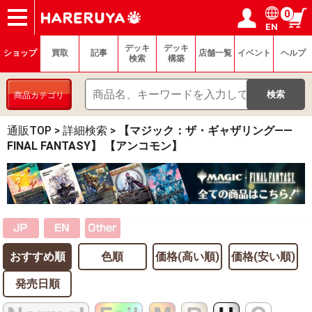
0
EN
ショップ
買取
記事
デッキ検索
デッキ構築
選手一覧
店舗一覧
イベント
ヘルプ
お問い合わせ
ログイン／会員登録
マイページ
デッキ
デッキ
ショップ
買取
記事
店舗一覧
イベント
ヘルプ
検索
構築
商品カテゴリ
通販TOP
>
詳細検索
>
【マジック：ザ・ギャザリング——
FINAL FANTASY】 【アンコモン】
おすすめ順
色順
価格(高い順)
価格(安い順)
発売日順