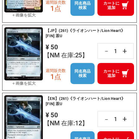
週間販売数
同名商品
カートに
1点
検索
追加
【JP】(261)《ライオンハート/Lion Heart》
[FIN] 茶U
¥ 50
+
－
【NM 在庫:25】
週間販売数
同名商品
カートに
1点
検索
追加
【EN】(261)《ライオンハート/Lion Heart》
[FIN] 茶U
¥ 50
+
－
【NM 在庫:12】