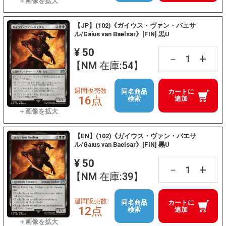
【JP】(102)《ガイウス・ヴァン・バエサ
ル/Gaius van Baelsar》[FIN] 黒U
¥ 50
+
－
【NM 在庫:54】
週間販売数
同名商品
カートに
16点
検索
追加
【EN】(102)《ガイウス・ヴァン・バエサ
ル/Gaius van Baelsar》[FIN] 黒U
¥ 50
+
－
【NM 在庫:39】
週間販売数
同名商品
カートに
12点
検索
追加