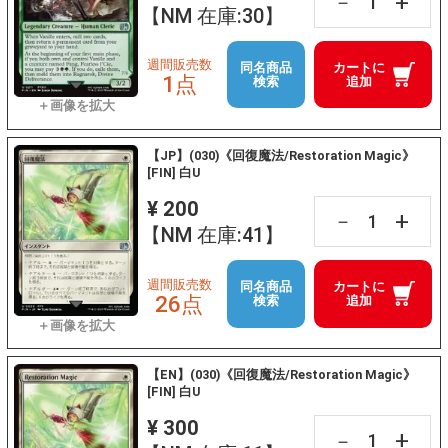
+
－
【NM 在庫:30】
週間販売数
同名商品
カートに
1点
検索
追加
【JP】(030)《回復魔法/Restoration Magic》
[FIN] 白U
¥ 200
+
－
【NM 在庫:41】
週間販売数
同名商品
カートに
26点
検索
追加
【EN】(030)《回復魔法/Restoration Magic》
[FIN] 白U
¥ 300
+
－