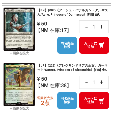
【EN】(007)《アーシェ・バナルガン・ダルマス
カ/Ashe, Princess of Dalmasca》[FIN] 白U
¥ 50
+
－
【NM 在庫:17】
同名商品
カートに
検索
追加
【JP】(222)《アレクサンドリアの王女、ガーネ
ット/Garnet, Princess of Alexandria》[FIN] 金U
¥ 50
+
－
【NM 在庫:38】
週間販売数
同名商品
カートに
2点
検索
追加