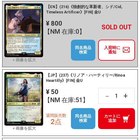
【EN】(216)《独創的な革新者、シド/Cid,
Timeless Artificer》[FIN] 金U
¥ 800
+
－
【NM 在庫:0】
同名商品
入荷時に
検索
通知
【JP】(237)《リノア・ハーティリー/Rinoa
Heartilly》[FIN] 金U
¥ 50
+
－
【NM 在庫:51】
週間販売数
同名商品
カートに
2点
検索
追加