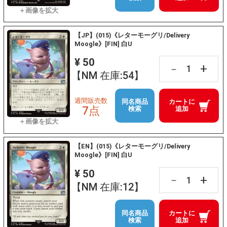
【JP】(015)《レターモーグリ/Delivery
Moogle》[FIN] 白U
¥ 50
+
－
【NM 在庫:54】
週間販売数
同名商品
カートに
7点
検索
追加
【EN】(015)《レターモーグリ/Delivery
Moogle》[FIN] 白U
¥ 50
+
－
【NM 在庫:12】
同名商品
カートに
検索
追加