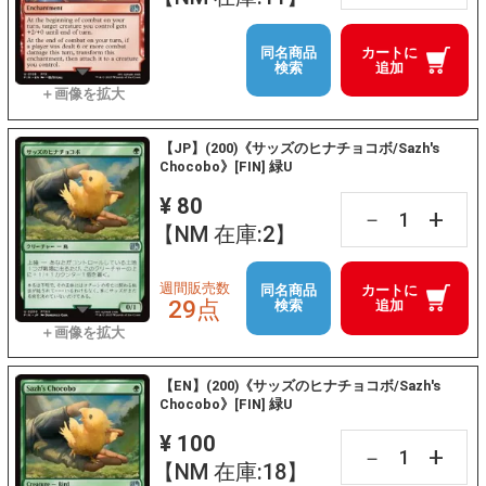
同名商品
カートに
検索
追加
【JP】(200)《サッズのヒナチョコボ/Sazh's
Chocobo》[FIN] 緑U
¥ 80
+
－
【NM 在庫:2】
週間販売数
同名商品
カートに
29点
検索
追加
【EN】(200)《サッズのヒナチョコボ/Sazh's
Chocobo》[FIN] 緑U
¥ 100
+
－
【NM 在庫:18】