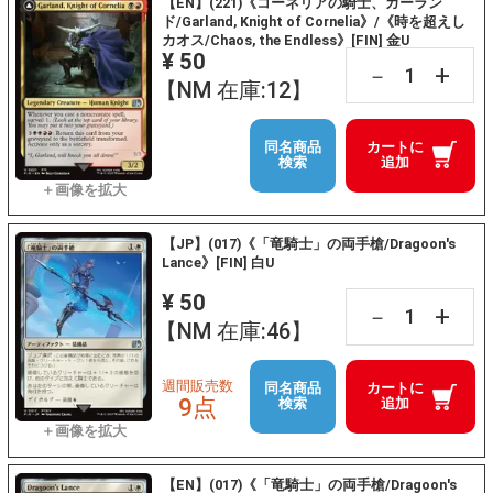
【EN】(221)《コーネリアの騎士、ガーラン
ド/Garland, Knight of Cornelia》/《時を超えし
カオス/Chaos, the Endless》[FIN] 金U
¥ 50
+
－
【NM 在庫:12】
同名商品
カートに
検索
追加
【JP】(017)《「竜騎士」の両手槍/Dragoon's
Lance》[FIN] 白U
¥ 50
+
－
【NM 在庫:46】
週間販売数
同名商品
カートに
9点
検索
追加
【EN】(017)《「竜騎士」の両手槍/Dragoon's