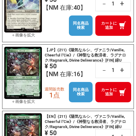
+
－
【NM 在庫:40】
同名商品
カートに
検索
追加
【JP】(211)《陽気なルシ、ヴァニラ/Vanille,
Cheerful l'Cie》/《神聖なる救済者、ラグナロ
ク/Ragnarok, Divine Deliverance》[FIN] 緑U
¥ 50
+
－
【NM 在庫:16】
週間販売数
同名商品
カートに
1点
検索
追加
【EN】(211)《陽気なルシ、ヴァニラ/Vanille,
Cheerful l'Cie》/《神聖なる救済者、ラグナロ
ク/Ragnarok, Divine Deliverance》[FIN] 緑U
¥ 50