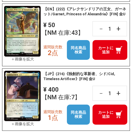
【EN】(222)《アレクサンドリアの王女、ガーネ
ット/Garnet, Princess of Alexandria》[FIN] 金U
¥ 50
+
－
【NM 在庫:43】
週間販売数
同名商品
カートに
2点
検索
追加
【JP】(216)《独創的な革新者、シド/Cid,
Timeless Artificer》[FIN] 金U
¥ 400
+
－
【NM 在庫:7】
週間販売数
同名商品
カートに
1点
検索
追加