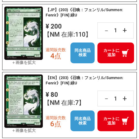
【JP】(203)《召喚：フェンリル/Summon:
Fenrir》[FIN] 緑U
¥ 200
+
－
【NM 在庫:110】
週間販売数
同名商品
カートに
4点
検索
追加
【EN】(203)《召喚：フェンリル/Summon:
Fenrir》[FIN] 緑U
¥ 80
+
－
【NM 在庫:7】
週間販売数
同名商品
カートに
6点
検索
追加