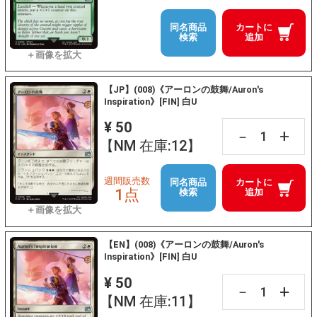
同名商品
カートに
検索
追加
【JP】(008)《アーロンの鼓舞/Auron's
Inspiration》[FIN] 白U
¥ 50
+
－
【NM 在庫:12】
週間販売数
同名商品
カートに
1点
検索
追加
【EN】(008)《アーロンの鼓舞/Auron's
Inspiration》[FIN] 白U
¥ 50
+
－
【NM 在庫:11】