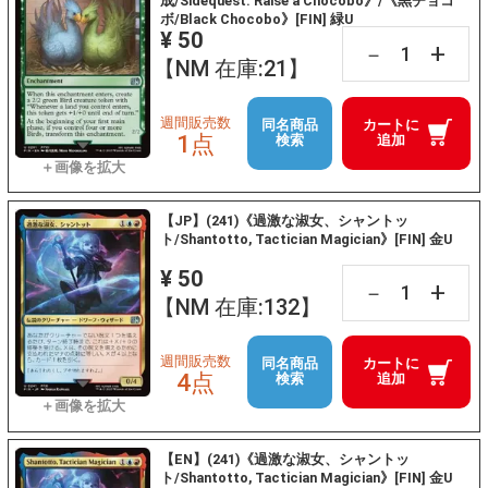
成/Sidequest: Raise a Chocobo》/《黒チョコ
ボ/Black Chocobo》[FIN] 緑U
¥ 50
+
－
【NM 在庫:21】
週間販売数
同名商品
カートに
1点
検索
追加
【JP】(241)《過激な淑女、シャントッ
ト/Shantotto, Tactician Magician》[FIN] 金U
¥ 50
+
－
【NM 在庫:132】
週間販売数
同名商品
カートに
4点
検索
追加
【EN】(241)《過激な淑女、シャントッ
ト/Shantotto, Tactician Magician》[FIN] 金U