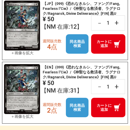
【JP】(099)《恐れなきルシ、ファング/Fang,
Fearless l'Cie》/《神聖なる救済者、ラグナロ
ク/Ragnarok, Divine Deliverance》[FIN] 黒U
¥ 50
+
－
【NM 在庫:12】
週間販売数
同名商品
カートに
4点
検索
追加
【EN】(099)《恐れなきルシ、ファング/Fang,
Fearless l'Cie》/《神聖なる救済者、ラグナロ
ク/Ragnarok, Divine Deliverance》[FIN] 黒U
¥ 50
+
－
【NM 在庫:31】
週間販売数
同名商品
カートに
2点
検索
追加