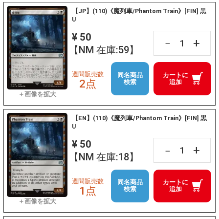
【JP】(110)《魔列車/Phantom Train》[FIN] 黒
U
¥ 50
+
－
【NM 在庫:59】
週間販売数
同名商品
カートに
2点
検索
追加
【EN】(110)《魔列車/Phantom Train》[FIN] 黒
U
¥ 50
+
－
【NM 在庫:18】
週間販売数
同名商品
カートに
1点
検索
追加