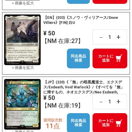
【EN】(033)《スノウ・ヴィリアース/Snow
Villiers》[FIN] 白U
¥ 50
+
－
【NM 在庫:27】
同名商品
カートに
検索
追加
【JP】(220)《「無」の暗黒魔道士、エクスデ
ス/Exdeath, Void Warlock》/《すべてを「無」
に帰すもの、ネオエクスデス/Neo Exdeath,
¥ 50
Dimension's End》[FIN] 金U
+
－
【NM 在庫:19】
週間販売数
同名商品
カートに
11点
検索
追加