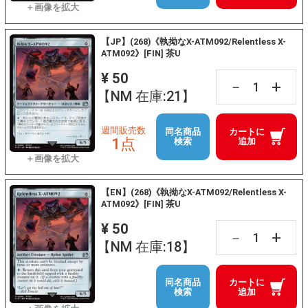
【JP】(268)《執拗なX-ATM092/Relentless X-
ATM092》[FIN] 茶U
¥ 50
+
－
【NM 在庫:21】
週間販売数
同名商品
カートに
1点
検索
追加
【EN】(268)《執拗なX-ATM092/Relentless X-
ATM092》[FIN] 茶U
¥ 50
+
－
【NM 在庫:18】
同名商品
カートに
検索
追加