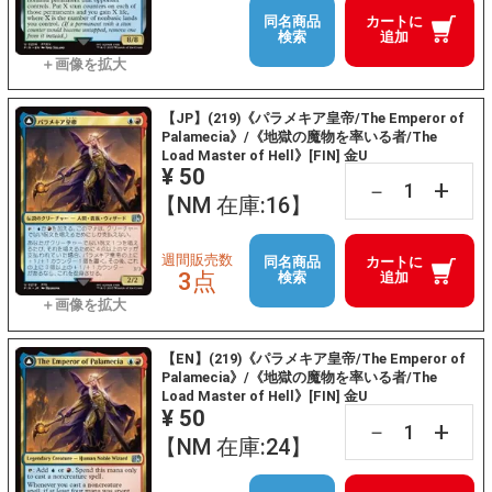
同名商品
カートに
検索
追加
【JP】(219)《パラメキア皇帝/The Emperor of
Palamecia》/《地獄の魔物を率いる者/The
Load Master of Hell》[FIN] 金U
¥ 50
+
－
【NM 在庫:16】
週間販売数
同名商品
カートに
3点
検索
追加
【EN】(219)《パラメキア皇帝/The Emperor of
Palamecia》/《地獄の魔物を率いる者/The
Load Master of Hell》[FIN] 金U
¥ 50
+
－
【NM 在庫:24】