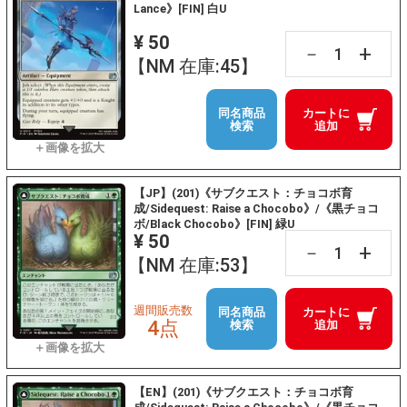
Lance》[FIN] 白U
¥ 50
+
－
【NM 在庫:45】
同名商品
カートに
検索
追加
【JP】(201)《サブクエスト：チョコボ育
成/Sidequest: Raise a Chocobo》/《黒チョコ
ボ/Black Chocobo》[FIN] 緑U
¥ 50
+
－
【NM 在庫:53】
週間販売数
同名商品
カートに
4点
検索
追加
【EN】(201)《サブクエスト：チョコボ育