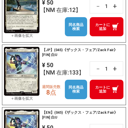
¥ 50
+
－
【NM 在庫:12】
同名商品
カートに
検索
追加
【JP】(045)《ザックス・フェア/Zack Fair》
[FIN] 白U
¥ 50
+
－
【NM 在庫:133】
週間販売数
同名商品
カートに
8点
検索
追加
【EN】(045)《ザックス・フェア/Zack Fair》
[FIN] 白U
¥ 50