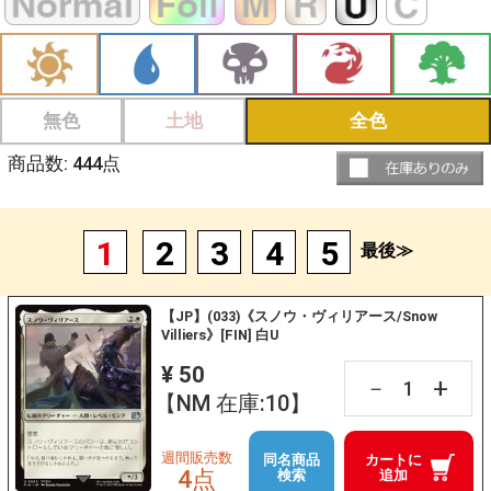
無色
土地
全色
商品数:
444
点
1
2
3
4
5
最後≫
【JP】(033)《スノウ・ヴィリアース/Snow
Villiers》[FIN] 白U
¥ 50
+
－
【NM 在庫:10】
週間販売数
同名商品
カートに
4点
検索
追加