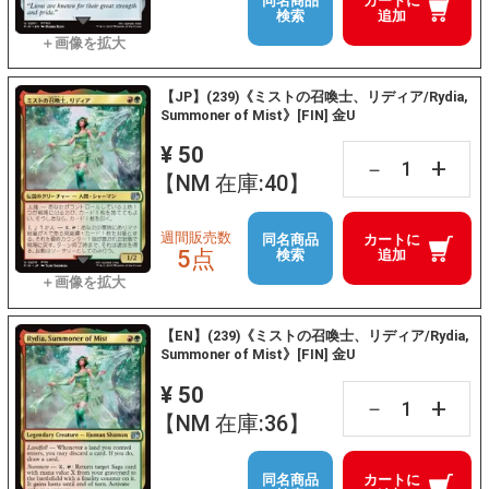
同名商品
カートに
検索
追加
【JP】(239)《ミストの召喚士、リディア/Rydia,
Summoner of Mist》[FIN] 金U
¥ 50
+
－
【NM 在庫:40】
週間販売数
同名商品
カートに
5点
検索
追加
【EN】(239)《ミストの召喚士、リディア/Rydia,
Summoner of Mist》[FIN] 金U
¥ 50
+
－
【NM 在庫:36】
同名商品
カートに