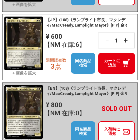
【JP】(108)《ランプライト市長、マクレデ
ィ/MacCready, Lamplight Mayor》[PIP] 金R
¥ 600
+
－
【NM 在庫:6】
週間販売数
同名商品
カートに
3点
検索
追加
【EN】(108)《ランプライト市長、マクレデ
ィ/MacCready, Lamplight Mayor》[PIP] 金R
¥ 800
+
－
【NM 在庫:0】
同名商品
入荷時に
検索
通知