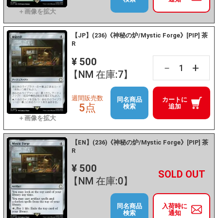
【JP】(236)《神秘の炉/Mystic Forge》[PIP] 茶
R
¥ 500
+
－
【NM 在庫:7】
週間販売数
同名商品
カートに
5点
検索
追加
【EN】(236)《神秘の炉/Mystic Forge》[PIP] 茶
R
¥ 500
+
－
【NM 在庫:0】
同名商品
入荷時に
検索
通知