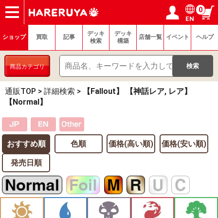
0
EN
ショップ
買取
記事
デッキ検索
デッキ構築
選手一覧
店舗一覧
イベント
ヘルプ
お問い合わせ
ログイン／会員登録
マイページ
デッキ
デッキ
ショップ
買取
記事
店舗一覧
イベント
ヘルプ
検索
構築
商品カテゴリ
通販TOP
>
詳細検索
>
【Fallout】 【神話レア, レア】
【Normal】
おすすめ順
色順
価格(高い順)
価格(安い順)
発売日順