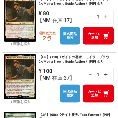
ン/Moira Brown, Guide Author》[PIP] 金R
¥ 80
+
－
【NM 在庫:17】
週間販売数
同名商品
カートに
2点
検索
追加
【EN】(110)《ガイドの著者、モイラ・ブラウ
ン/Moira Brown, Guide Author》[PIP] 金R
¥ 100
+
－
【NM 在庫:37】
同名商品
カートに
検索
追加
【JP】(086)《テイト農夫/Tato Farmer》[PIP]