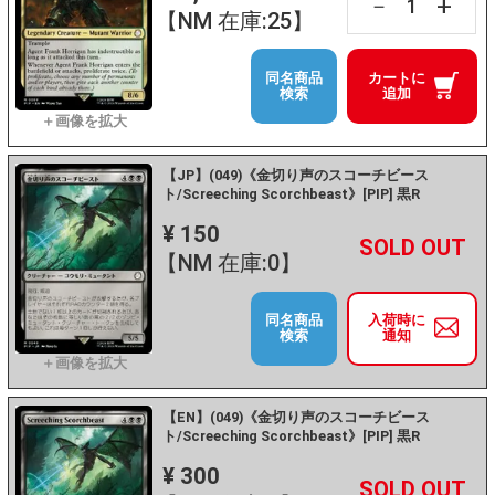
+
－
【NM 在庫:25】
同名商品
カートに
検索
追加
【JP】(049)《金切り声のスコーチビース
ト/Screeching Scorchbeast》[PIP] 黒R
¥ 150
+
－
【NM 在庫:0】
同名商品
入荷時に
検索
通知
【EN】(049)《金切り声のスコーチビース
ト/Screeching Scorchbeast》[PIP] 黒R
¥ 300
+
－