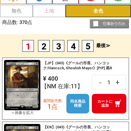
無色
土地
全色
商品数:
370
点
1
2
3
4
5
最後≫
【JP】(045)《グールの市長、ハンコッ
ク/Hancock, Ghoulish Mayor》[PIP] 黒R
¥ 400
+
－
【NM 在庫:11】
週間販売数
同名商品
カートに
1点
検索
追加
【EN】(045)《グールの市長、ハンコッ