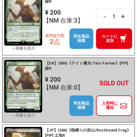
緑R
¥ 200
+
－
【NM 在庫:3】
週間販売数
同名商品
カートに
2点
検索
追加
【EN】(086)《テイト農夫/Tato Farmer》[PIP]
緑R
¥ 200
+
－
【NM 在庫:0】
同名商品
入荷時に
検索
通知
【JP】(284)《根縛りの岩山/Rootbound Crag》
[PIP] 土地R