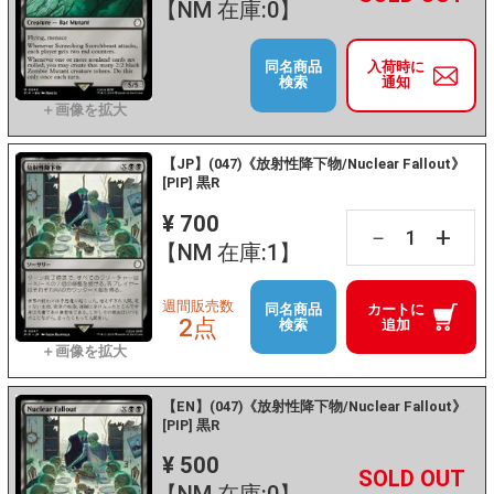
【NM 在庫:0】
同名商品
入荷時に
検索
通知
【JP】(047)《放射性降下物/Nuclear Fallout》
[PIP] 黒R
¥ 700
+
－
【NM 在庫:1】
週間販売数
同名商品
カートに
2点
検索
追加
【EN】(047)《放射性降下物/Nuclear Fallout》
[PIP] 黒R
¥ 500
+
－
【NM 在庫:0】