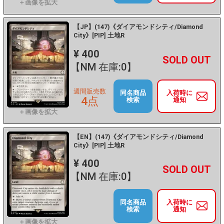
【JP】(147)《ダイアモンドシティ/Diamond
City》[PIP] 土地R
¥ 400
+
－
【NM 在庫:0】
週間販売数
同名商品
入荷時に
4点
検索
通知
【EN】(147)《ダイアモンドシティ/Diamond
City》[PIP] 土地R
¥ 400
+
－
【NM 在庫:0】
同名商品
入荷時に
検索
通知