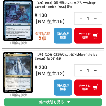
【EN】(066)《眠り呪いのフェアリー/Sleep-
Cursed Faerie》[WOE] 青R
¥ 100
+
－
【NM 在庫:16】
週間販売数
同名商品
カートに
5点
検索
追加
【JP】(206)《氷冠のヒルダ/Hylda of the Icy
Crown》[WOE] 金R
¥ 200
+
－
【NM 在庫:12】
同名商品
カートに
検索
追加
他の状態も見る