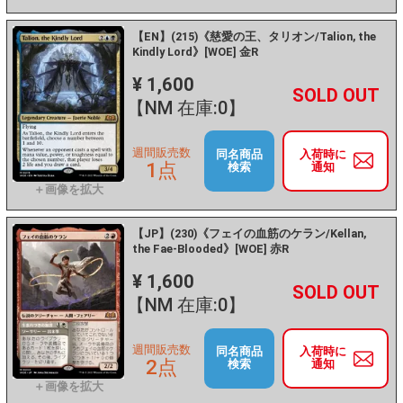
【EN】(215)《慈愛の王、タリオン/Talion, the
Kindly Lord》[WOE] 金R
¥ 1,600
+
－
【NM 在庫:0】
週間販売数
同名商品
入荷時に
1点
検索
通知
【JP】(230)《フェイの血筋のケラン/Kellan,
the Fae-Blooded》[WOE] 赤R
¥ 1,600
+
－
【NM 在庫:0】
週間販売数
同名商品
入荷時に
2点
検索
通知