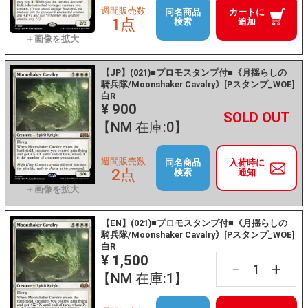
週間販売数
同名商品
カートに
1点
検索
追加
【JP】(021)■プロモスタンプ付■《月揺らしの
騎兵隊/Moonshaker Cavalry》[Pスタンプ_WOE]
白R
¥ 900
+
－
【NM 在庫:0】
週間販売数
同名商品
入荷時に
2点
検索
通知
【EN】(021)■プロモスタンプ付■《月揺らしの
騎兵隊/Moonshaker Cavalry》[Pスタンプ_WOE]
白R
¥ 1,500
+
－
【NM 在庫:1】