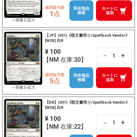
週間販売数
同名商品
カートに
1点
検索
追加
【JP】(031)《呪文書売り/Spellbook Vendor》
[WOE] 白R
¥ 100
+
－
【NM 在庫:30】
週間販売数
同名商品
カートに
5点
検索
追加
【EN】(031)《呪文書売り/Spellbook Vendor》
[WOE] 白R
¥ 100
+
－
【NM 在庫:22】