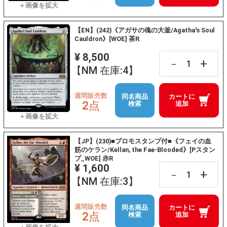
【EN】(242)《アガサの魂の大釜/Agatha's Soul
Cauldron》[WOE] 茶R
¥ 8,500
+
－
【NM 在庫:4】
週間販売数
同名商品
カートに
2点
検索
追加
【JP】(230)■プロモスタンプ付■《フェイの血
筋のケラン/Kellan, the Fae-Blooded》[Pスタン
プ_WOE] 赤R
¥ 1,600
+
－
【NM 在庫:3】
週間販売数
同名商品
カートに
2点
検索
追加