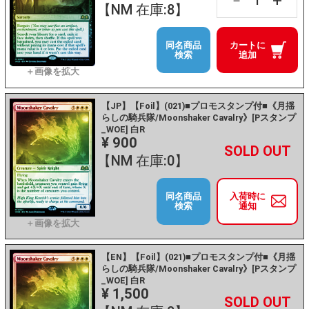
+
－
【NM 在庫:8】
同名商品
カートに
検索
追加
【JP】【Foil】(021)■プロモスタンプ付■《月揺
らしの騎兵隊/Moonshaker Cavalry》[Pスタンプ
_WOE] 白R
¥ 900
+
－
【NM 在庫:0】
同名商品
入荷時に
検索
通知
【EN】【Foil】(021)■プロモスタンプ付■《月揺
らしの騎兵隊/Moonshaker Cavalry》[Pスタンプ
_WOE] 白R
¥ 1,500
+
－