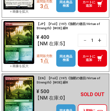
週間販売数
同名商品
カートに
3点
検索
追加
【JP】【Foil】(197)《強靭の徳目/Virtue of
Strength》[WOE] 緑R
¥ 400
+
－
【NM 在庫:5】
週間販売数
同名商品
カートに
1点
検索
追加
【EN】【Foil】(197)《強靭の徳目/Virtue of
Strength》[WOE] 緑R
¥ 500
+
－
【NM 在庫:0】
同名商品
入荷時に