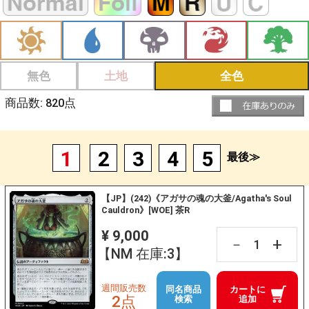
無色
土地
全色
商品数:
820
点
1
2
3
4
5
最後≫
【JP】(242)《アガサの魂の大釜/Agatha's Soul
Cauldron》[WOE] 茶R
¥ 9,000
+
－
【NM 在庫:3】
週間販売数
同名商品
カートに
2点
検索
追加