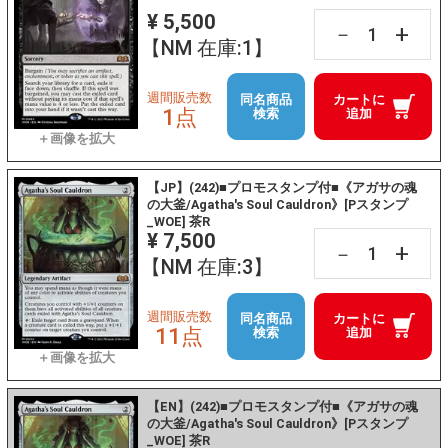
¥ 5,500
+
－
【NM 在庫:1】
週間販売数
同名商品
カートに
1点
検索
追加
【JP】(242)■プロモスタンプ付■《アガサの魂
の大釜/Agatha's Soul Cauldron》[Pスタンプ
_WOE] 茶R
¥ 7,500
+
－
【NM 在庫:3】
週間販売数
同名商品
カートに
11点
検索
追加
【EN】(242)■プロモスタンプ付■《アガサの魂
の大釜/Agatha's Soul Cauldron》[Pスタンプ
_WOE] 茶R