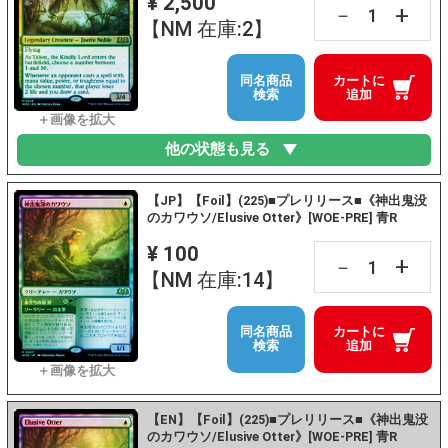
¥ 2,500
+
－
【NM 在庫:2】
同名商品
カートに
検索
追加
他の状態も見る
【JP】【Foil】(225)■プレリリース■《神出鬼没
のカワウソ/Elusive Otter》[WOE-PRE] 青R
¥ 100
+
－
【NM 在庫:14】
同名商品
カートに
検索
追加
【EN】【Foil】(225)■プレリリース■《神出鬼没
のカワウソ/Elusive Otter》[WOE-PRE] 青R