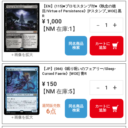
【EN】(115)■プロモスタンプ付■《執念の徳
目/Virtue of Persistence》[Pスタンプ_WOE] 黒
R
¥ 1,000
+
－
【NM 在庫:1】
同名商品
カートに
検索
追加
【JP】(066)《眠り呪いのフェアリー/Sleep-
Cursed Faerie》[WOE] 青R
¥ 150
+
－
【NM 在庫:5】
週間販売数
同名商品
カートに
6点
検索
追加