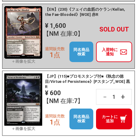
【EN】(230)《フェイの血筋のケラン/Kellan,
the Fae-Blooded》[WOE] 赤R
¥ 1,600
+
－
【NM 在庫:0】
週間販売数
同名商品
入荷時に
1点
検索
通知
【JP】(115)■プロモスタンプ付■《執念の徳
目/Virtue of Persistence》[Pスタンプ_WOE] 黒
R
¥ 600
+
－
【NM 在庫:7】
週間販売数
同名商品
カートに
1点
検索
追加