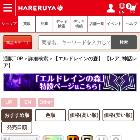
0
EN
ショップ
買取
記事
デッキ検索
デッキ構築
選手一覧
店舗一覧
イベント
ヘルプ
お問い合わせ
ログイン／会員登録
マイページ
デッキ
デッキ
ショップ
買取
記事
店舗一覧
イベント
ヘルプ
検索
構築
商品カテゴリ
通販TOP
>
詳細検索
>
【エルドレインの森】 【レア, 神話レ
ア】
おすすめ順
色順
価格(高い順)
価格(安い順)
発売日順