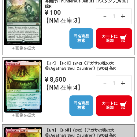
幕開け/Thunderous Debut》[Pスタンプ_WOE]
緑R
¥ 100
+
－
【NM 在庫:3】
同名商品
カートに
検索
追加
【JP】【Foil】(242)《アガサの魂の大
釜/Agatha's Soul Cauldron》[WOE] 茶R
¥ 8,500
+
－
【NM 在庫:4】
同名商品
カートに
検索
追加
【EN】【Foil】(242)《アガサの魂の大
釜/Agatha's Soul Cauldron》[WOE] 茶R