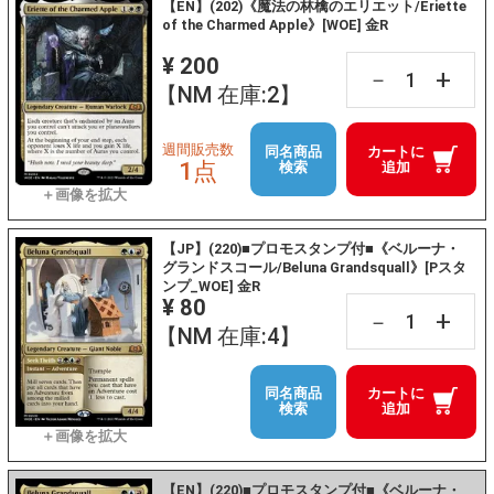
【EN】(202)《魔法の林檎のエリエット/Eriette
of the Charmed Apple》[WOE] 金R
¥ 200
+
－
【NM 在庫:2】
週間販売数
同名商品
カートに
1点
検索
追加
【JP】(220)■プロモスタンプ付■《ベルーナ・
グランドスコール/Beluna Grandsquall》[Pスタ
ンプ_WOE] 金R
¥ 80
+
－
【NM 在庫:4】
同名商品
カートに
検索
追加
【EN】(220)■プロモスタンプ付■《ベルーナ・