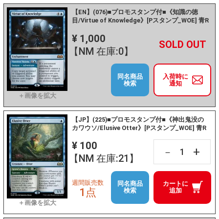
【EN】(076)■プロモスタンプ付■《知識の徳
目/Virtue of Knowledge》[Pスタンプ_WOE] 青R
¥ 1,000
+
－
【NM 在庫:0】
同名商品
入荷時に
検索
通知
【JP】(225)■プロモスタンプ付■《神出鬼没の
カワウソ/Elusive Otter》[Pスタンプ_WOE] 青R
¥ 100
+
－
【NM 在庫:21】
週間販売数
同名商品
カートに
1点
検索
追加