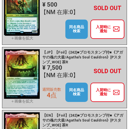
¥ 500
+
－
【NM 在庫:0】
同名商品
入荷時に
検索
通知
【JP】【Foil】(242)■プロモスタンプ付■《アガ
サの魂の大釜/Agatha's Soul Cauldron》[Pスタ
ンプ_WOE] 茶R
¥ 7,500
+
－
【NM 在庫:0】
週間販売数
同名商品
入荷時に
4点
検索
通知
【EN】【Foil】(242)■プロモスタンプ付■《アガ
サの魂の大釜/Agatha's Soul Cauldron》[Pスタ
ンプ_WOE] 茶R