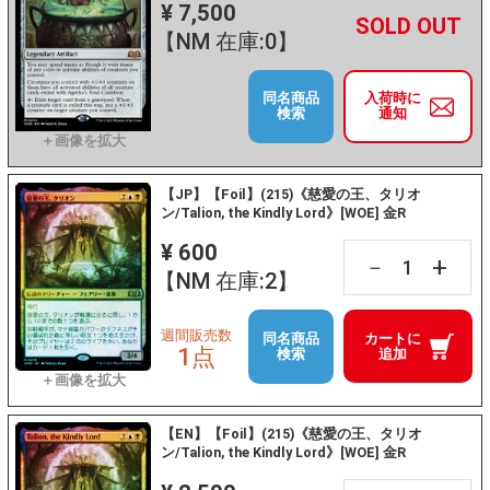
¥ 7,500
+
－
【NM 在庫:0】
同名商品
入荷時に
検索
通知
【JP】【Foil】(215)《慈愛の王、タリオ
ン/Talion, the Kindly Lord》[WOE] 金R
¥ 600
+
－
【NM 在庫:2】
週間販売数
同名商品
カートに
1点
検索
追加
【EN】【Foil】(215)《慈愛の王、タリオ
ン/Talion, the Kindly Lord》[WOE] 金R