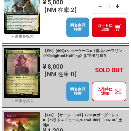
¥ 5,000
+
－
【NM 在庫:2】
同名商品
カートに
検索
追加
【EN】(609)■ショーケース■《喜ぶハーフリン
グ/Delighted Halfling》[LTR-BF] 緑R
¥ 8,000
+
－
【NM 在庫:0】
同名商品
入荷時に
検索
通知
【EN】【サージ・Foil】(751)■ボーダーレス
■《バラド＝ドゥール/Barad-dûr》[LTR-BF] 土
地R
¥ 1,200