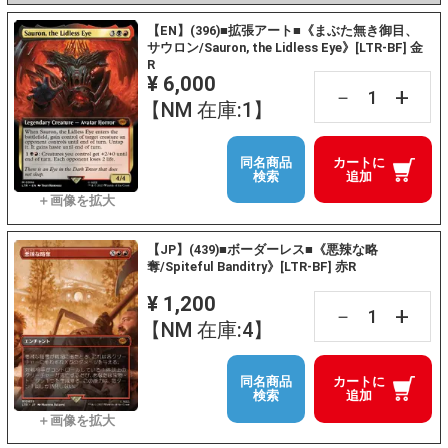
【EN】(396)■拡張アート■《まぶた無き御目、
サウロン/Sauron, the Lidless Eye》[LTR-BF] 金
R
¥ 6,000
+
－
【NM 在庫:1】
同名商品
カートに
検索
追加
【JP】(439)■ボーダーレス■《悪辣な略
奪/Spiteful Banditry》[LTR-BF] 赤R
¥ 1,200
+
－
【NM 在庫:4】
同名商品
カートに
検索
追加