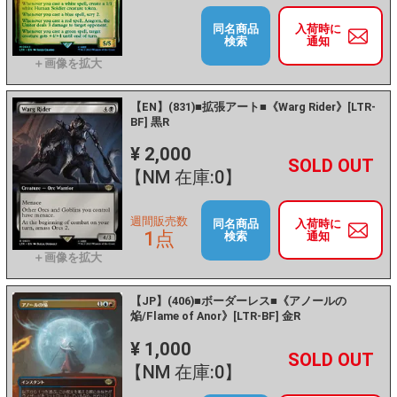
同名商品
入荷時に
検索
通知
【EN】(831)■拡張アート■《Warg Rider》[LTR-
BF] 黒R
¥ 2,000
+
－
【NM 在庫:0】
週間販売数
同名商品
入荷時に
1点
検索
通知
【JP】(406)■ボーダーレス■《アノールの
焔/Flame of Anor》[LTR-BF] 金R
¥ 1,000
+
－
【NM 在庫:0】