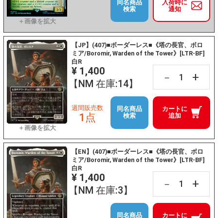
同名商品
入荷時に
検索
通知
【JP】(407)■ボーダーレス■《塔の長官、ボロ
ミア/Boromir, Warden of the Tower》[LTR-BF]
白R
¥ 1,400
+
－
【NM 在庫:14】
週間販売数
同名商品
カートに
1点
検索
追加
【EN】(407)■ボーダーレス■《塔の長官、ボロ
ミア/Boromir, Warden of the Tower》[LTR-BF]
白R
¥ 1,400
+
－
【NM 在庫:3】
同名商品
カートに