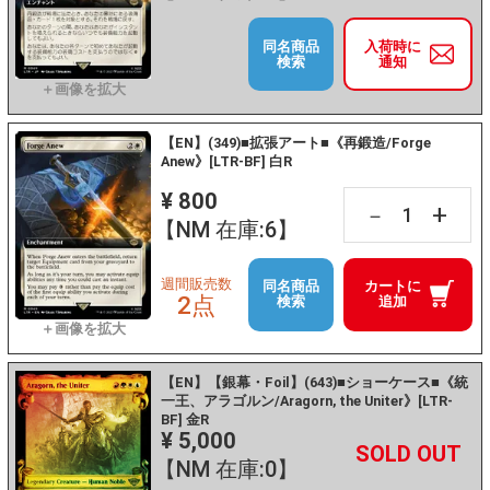
同名商品
入荷時に
検索
通知
【EN】(349)■拡張アート■《再鍛造/Forge
Anew》[LTR-BF] 白R
¥ 800
+
－
【NM 在庫:6】
週間販売数
同名商品
カートに
2点
検索
追加
【EN】【銀幕・Foil】(643)■ショーケース■《統
一王、アラゴルン/Aragorn, the Uniter》[LTR-
BF] 金R
¥ 5,000
+
－
【NM 在庫:0】