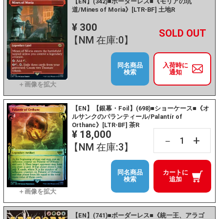
【EN】(342)■ボーダーレス■《モリアの坑
道/Mines of Moria》[LTR-BF] 土地R
¥ 300
+
－
【NM 在庫:0】
同名商品
入荷時に
検索
通知
【EN】【銀幕・Foil】(698)■ショーケース■《オ
ルサンクのパランティール/Palantír of
Orthanc》[LTR-BF] 茶R
¥ 18,000
+
－
【NM 在庫:3】
同名商品
カートに
検索
追加
【EN】(741)■ボーダーレス■《統一王、アラゴ