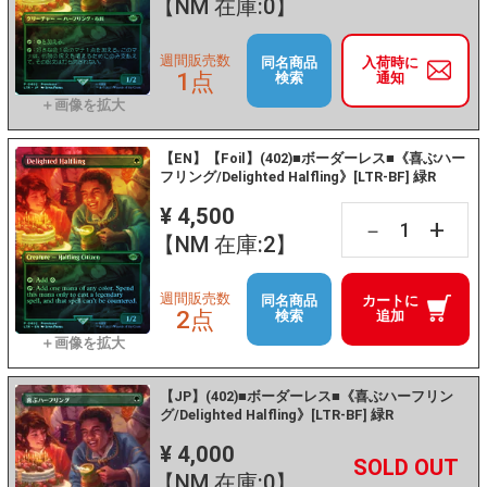
【NM 在庫:0】
週間販売数
同名商品
入荷時に
1点
検索
通知
【EN】【Foil】(402)■ボーダーレス■《喜ぶハー
フリング/Delighted Halfling》[LTR-BF] 緑R
¥ 4,500
+
－
【NM 在庫:2】
週間販売数
同名商品
カートに
2点
検索
追加
【JP】(402)■ボーダーレス■《喜ぶハーフリン
グ/Delighted Halfling》[LTR-BF] 緑R
¥ 4,000
+
－
【NM 在庫:0】