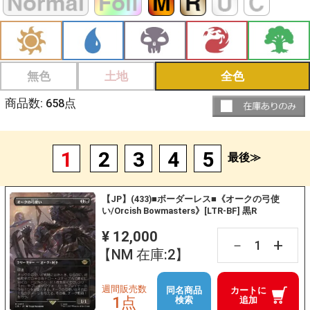
無色
土地
全色
商品数:
658
点
1
2
3
4
5
最後≫
【JP】(433)■ボーダーレス■《オークの弓使
い/Orcish Bowmasters》[LTR-BF] 黒R
¥ 12,000
+
－
【NM 在庫:2】
週間販売数
同名商品
カートに
1点
検索
追加