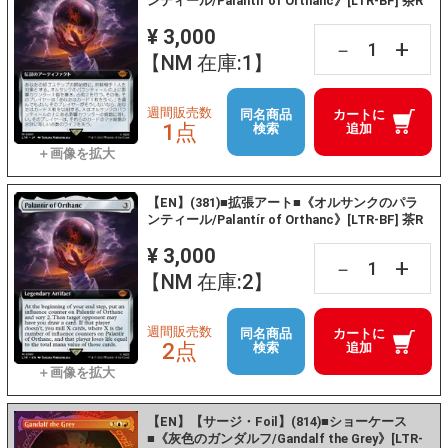
ンティール/Palantír of Orthanc》[LTR-BF] 茶R
¥ 3,000
+
－
【NM 在庫:1】
週間販売数
同名商品
カートに
1点
検索
追加
【EN】(381)■拡張アート■《オルサンクのパラ
ンティール/Palantír of Orthanc》[LTR-BF] 茶R
¥ 3,000
+
－
【NM 在庫:2】
週間販売数
同名商品
カートに
2点
検索
追加
【EN】【サージ・Foil】(814)■ショーケース
■《灰色のガンダルフ/Gandalf the Grey》[LTR-