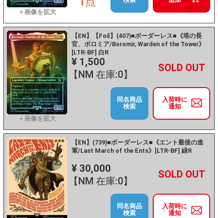
1点
【EN】【Foil】(407)■ボーダーレス■《塔の長
官、ボロミア/Boromir, Warden of the Tower》
[LTR-BF] 白R
¥ 1,500
+
－
【NM 在庫:0】
同名商品
入荷時に
検索
通知
【EN】(739)■ボーダーレス■《エント最後の進
軍/Last March of the Ents》[LTR-BF] 緑R
¥ 30,000
+
－
【NM 在庫:0】
同名商品
入荷時に
検索
通知