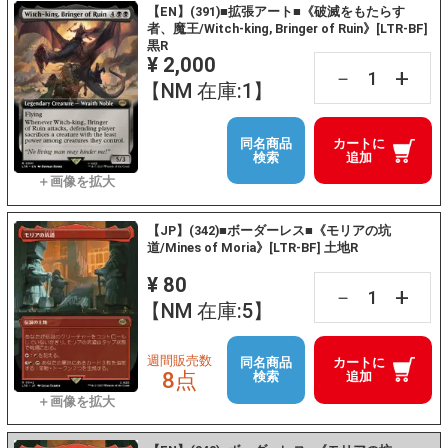
【EN】(391)■拡張アート■《破滅をもたらす
者、魔王/Witch-king, Bringer of Ruin》[LTR-BF]
黒R
¥ 2,000
+
－
【NM 在庫:1】
同名商品
カートに
検索
追加
【JP】(342)■ボーダーレス■《モリアの坑
道/Mines of Moria》[LTR-BF] 土地R
¥ 80
+
－
【NM 在庫:5】
週間販売数
同名商品
カートに
8点
検索
追加