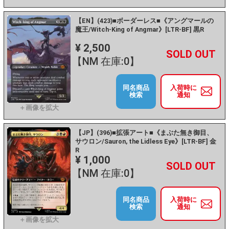
【EN】(423)■ボーダーレス■《アングマールの
魔王/Witch-King of Angmar》[LTR-BF] 黒R
¥ 2,500
+
－
【NM 在庫:0】
同名商品
入荷時に
検索
通知
【JP】(396)■拡張アート■《まぶた無き御目、
サウロン/Sauron, the Lidless Eye》[LTR-BF] 金
R
¥ 1,000
+
－
【NM 在庫:0】
同名商品
入荷時に
検索
通知