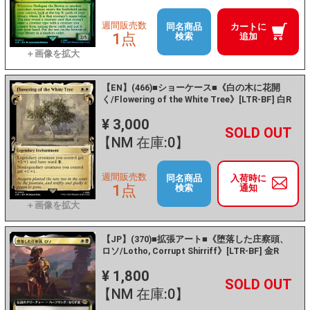
週間販売数
同名商品
カートに
1点
検索
追加
【EN】(466)■ショーケース■《白の木に花開
く/Flowering of the White Tree》[LTR-BF] 白R
¥ 3,000
+
－
【NM 在庫:0】
週間販売数
同名商品
入荷時に
1点
検索
通知
【JP】(370)■拡張アート■《堕落した庄察頭、
ロソ/Lotho, Corrupt Shirriff》[LTR-BF] 金R
¥ 1,800
+
－
【NM 在庫:0】