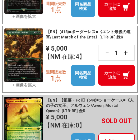
週間販売数
同名商品
カートに
1点
検索
追加
【EN】(418)■ボーダーレス■《エント最後の進
軍/Last March of the Ents》[LTR-BF] 緑R
¥ 5,000
+
－
【NM 在庫:4】
週間販売数
同名商品
カートに
1点
検索
追加
【EN】【銀幕・Foil】(644)■ショーケース■《人
の子の女王、アルウェン/Arwen, Mortal
Queen》[LTR-BF] 金R
¥ 5,000
+
－
【NM 在庫:0】