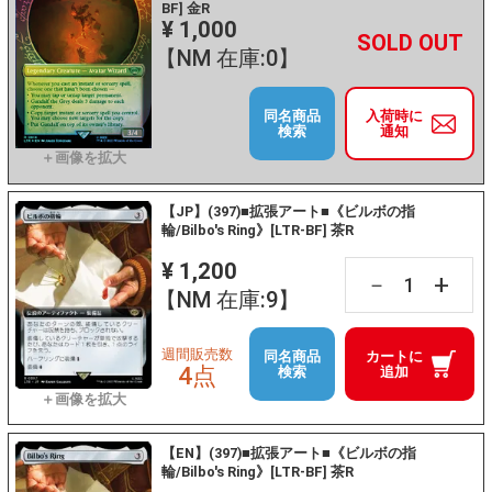
BF] 金R
¥ 1,000
+
－
【NM 在庫:0】
同名商品
入荷時に
検索
通知
【JP】(397)■拡張アート■《ビルボの指
輪/Bilbo's Ring》[LTR-BF] 茶R
¥ 1,200
+
－
【NM 在庫:9】
週間販売数
同名商品
カートに
4点
検索
追加
【EN】(397)■拡張アート■《ビルボの指
輪/Bilbo's Ring》[LTR-BF] 茶R