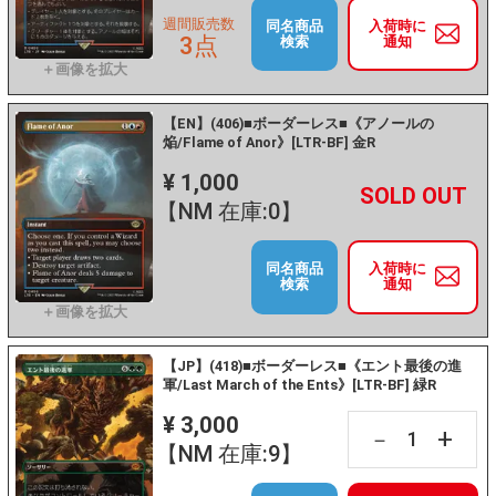
週間販売数
同名商品
入荷時に
3点
検索
通知
【EN】(406)■ボーダーレス■《アノールの
焔/Flame of Anor》[LTR-BF] 金R
¥ 1,000
+
－
【NM 在庫:0】
同名商品
入荷時に
検索
通知
【JP】(418)■ボーダーレス■《エント最後の進
軍/Last March of the Ents》[LTR-BF] 緑R
¥ 3,000
+
－
【NM 在庫:9】