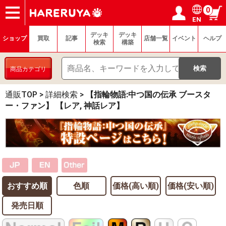
0
EN
ショップ
買取
記事
デッキ検索
デッキ構築
選手一覧
店舗一覧
イベント
ヘルプ
お問い合わせ
ログイン／会員登録
マイページ
デッキ
デッキ
ショップ
買取
記事
店舗一覧
イベント
ヘルプ
検索
構築
商品カテゴリ
通販TOP
>
詳細検索
>
【指輪物語:中つ国の伝承 ブースタ
ー・ファン】 【レア, 神話レア】
おすすめ順
色順
価格(高い順)
価格(安い順)
発売日順