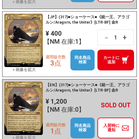
【JP】(317)■ショーケース■《統一王、アラゴ
ルン/Aragorn, the Uniter》[LTR-BF] 金R
¥ 400
+
－
【NM 在庫:1】
週間販売数
同名商品
カートに
3点
検索
追加
【EN】(317)■ショーケース■《統一王、アラゴ
ルン/Aragorn, the Uniter》[LTR-BF] 金R
¥ 1,200
+
－
【NM 在庫:0】
週間販売数
同名商品
入荷時に
1点
検索
通知