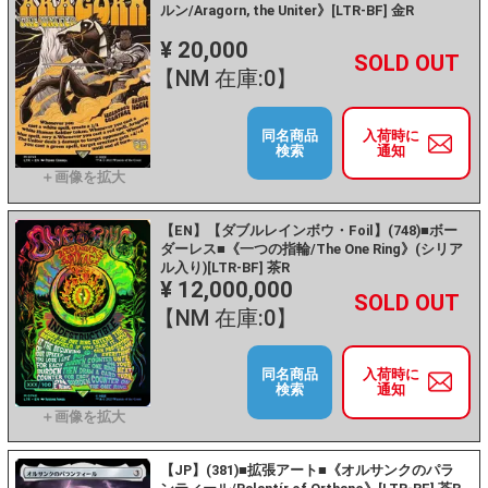
ルン/Aragorn, the Uniter》[LTR-BF] 金R
¥ 20,000
+
－
【NM 在庫:0】
同名商品
入荷時に
検索
通知
【EN】【ダブルレインボウ・Foil】(748)■ボー
ダーレス■《一つの指輪/The One Ring》(シリア
ル入り)[LTR-BF] 茶R
¥ 12,000,000
+
－
【NM 在庫:0】
同名商品
入荷時に
検索
通知
【JP】(381)■拡張アート■《オルサンクのパラ