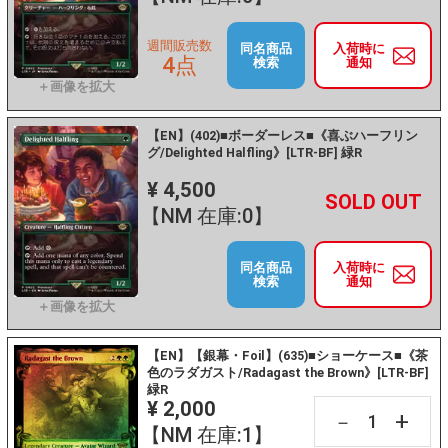
週間販売数
同名商品
入荷時に
4点
検索
通知
【EN】(402)■ボーダーレス■《喜ぶハーフリン
グ/Delighted Halfling》[LTR-BF] 緑R
¥ 4,500
+
－
【NM 在庫:0】
同名商品
入荷時に
検索
通知
【EN】【銀幕・Foil】(635)■ショーケース■《茶
色のラダガスト/Radagast the Brown》[LTR-BF]
緑R
¥ 2,000
+
－
【NM 在庫:1】