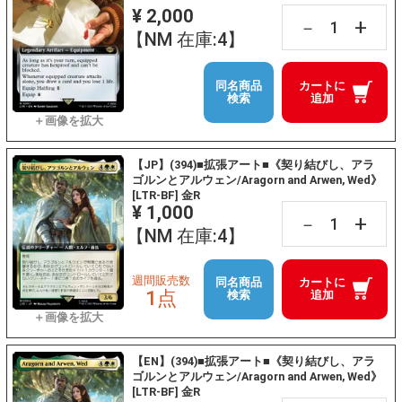
¥ 2,000
+
－
【NM 在庫:4】
同名商品
カートに
検索
追加
【JP】(394)■拡張アート■《契り結びし、アラ
ゴルンとアルウェン/Aragorn and Arwen, Wed》
[LTR-BF] 金R
¥ 1,000
+
－
【NM 在庫:4】
週間販売数
同名商品
カートに
1点
検索
追加
【EN】(394)■拡張アート■《契り結びし、アラ
ゴルンとアルウェン/Aragorn and Arwen, Wed》
[LTR-BF] 金R