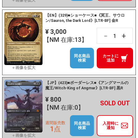
【EN】(329)■ショーケース■《冥王、サウロ
ン/Sauron, the Dark Lord》[LTR-BF] 金R
¥ 3,000
+
－
【NM 在庫:13】
同名商品
カートに
検索
追加
【JP】(423)■ボーダーレス■《アングマールの
魔王/Witch-King of Angmar》[LTR-BF] 黒R
¥ 800
+
－
【NM 在庫:0】
週間販売数
同名商品
入荷時に
1点
検索
通知