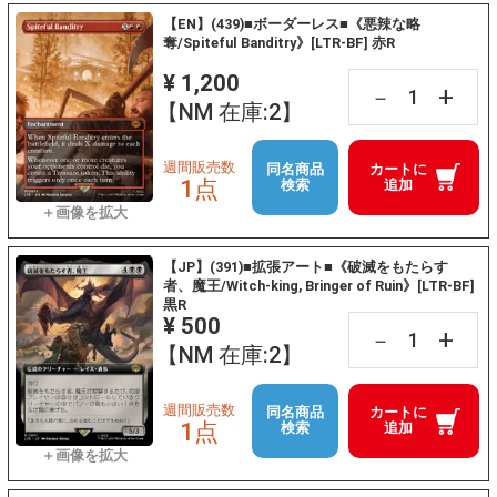
【EN】(439)■ボーダーレス■《悪辣な略
奪/Spiteful Banditry》[LTR-BF] 赤R
¥ 1,200
+
－
【NM 在庫:2】
週間販売数
同名商品
カートに
1点
検索
追加
【JP】(391)■拡張アート■《破滅をもたらす
者、魔王/Witch-king, Bringer of Ruin》[LTR-BF]
黒R
¥ 500
+
－
【NM 在庫:2】
週間販売数
同名商品
カートに
1点
検索
追加