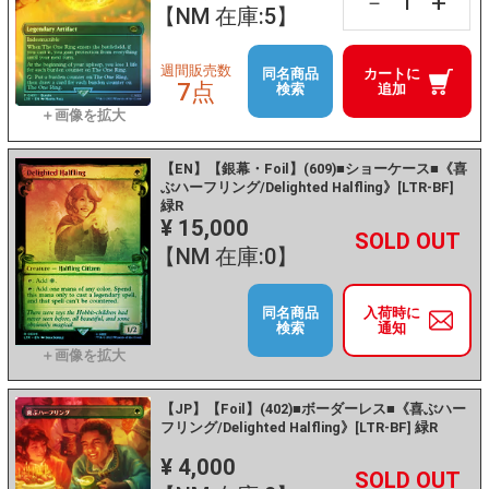
+
－
【NM 在庫:5】
週間販売数
同名商品
カートに
7点
検索
追加
【EN】【銀幕・Foil】(609)■ショーケース■《喜
ぶハーフリング/Delighted Halfling》[LTR-BF]
緑R
¥ 15,000
+
－
【NM 在庫:0】
同名商品
入荷時に
検索
通知
【JP】【Foil】(402)■ボーダーレス■《喜ぶハー
フリング/Delighted Halfling》[LTR-BF] 緑R
¥ 4,000
+
－