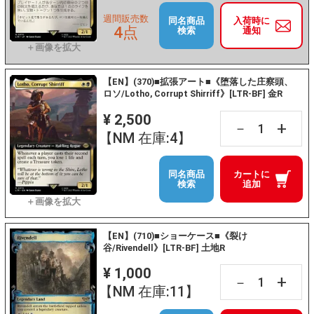
週間販売数
同名商品
入荷時に
4点
検索
通知
【EN】(370)■拡張アート■《堕落した庄察頭、
ロソ/Lotho, Corrupt Shirriff》[LTR-BF] 金R
¥ 2,500
+
－
【NM 在庫:4】
同名商品
カートに
検索
追加
【EN】(710)■ショーケース■《裂け
谷/Rivendell》[LTR-BF] 土地R
¥ 1,000
+
－
【NM 在庫:11】