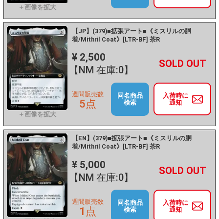
【JP】(379)■拡張アート■《ミスリルの胴
着/Mithril Coat》[LTR-BF] 茶R
¥ 2,500
+
－
【NM 在庫:0】
週間販売数
同名商品
入荷時に
5点
検索
通知
【EN】(379)■拡張アート■《ミスリルの胴
着/Mithril Coat》[LTR-BF] 茶R
¥ 5,000
+
－
【NM 在庫:0】
週間販売数
同名商品
入荷時に
1点
検索
通知