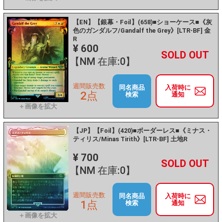
【EN】【銀幕・Foil】(658)■ショーケース■《灰
色のガンダルフ/Gandalf the Grey》[LTR-BF] 金
R
¥ 600
+
－
【NM 在庫:0】
週間販売数
同名商品
入荷時に
2点
検索
通知
【JP】【Foil】(420)■ボーダーレス■《ミナス・
ティリス/Minas Tirith》[LTR-BF] 土地R
¥ 700
+
－
【NM 在庫:0】
週間販売数
同名商品
入荷時に
1点
検索
通知