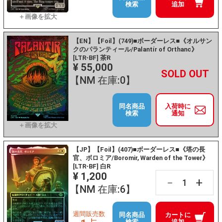
検索
追加
【EN】【Foil】(749)■ボーダーレス■《オルサン
クのパランティール/Palantír of Orthanc》
[LTR-BF] 茶R
¥ 55,000
+
－
【NM 在庫:0】
同名商品
入荷時に
検索
通知
【JP】【Foil】(407)■ボーダーレス■《塔の長
官、ボロミア/Boromir, Warden of the Tower》
[LTR-BF] 白R
¥ 1,200
+
－
【NM 在庫:6】
週間販売数
同名商品
カートに
検索
追加