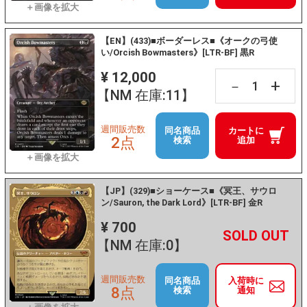
【EN】(433)■ボーダーレス■《オークの弓使
い/Orcish Bowmasters》[LTR-BF] 黒R
¥ 12,000
+
－
【NM 在庫:11】
週間販売数
同名商品
カートに
2点
検索
追加
【JP】(329)■ショーケース■《冥王、サウロ
ン/Sauron, the Dark Lord》[LTR-BF] 金R
¥ 700
+
－
【NM 在庫:0】
週間販売数
同名商品
入荷時に
8点
検索
通知