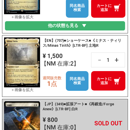
同名商品
カートに
検索
追加
他の状態も見る
【EN】(707)■ショーケース■《ミナス・ティリ
ス/Minas Tirith》[LTR-BF] 土地R
¥ 1,500
+
－
【NM 在庫:2】
週間販売数
同名商品
カートに
1点
検索
追加
【JP】(349)■拡張アート■《再鍛造/Forge
Anew》[LTR-BF] 白R
¥ 800
+
－
【NM 在庫:0】