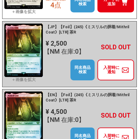
4点
検索
追加
【JP】【Foil】(245)《ミスリルの胴着/Mithril
Coat》[LTR] 茶R
¥ 2,500
+
－
【NM 在庫:0】
同名商品
入荷時に
検索
通知
【EN】【Foil】(245)《ミスリルの胴着/Mithril
Coat》[LTR] 茶R
¥ 4,500
+
－
【NM 在庫:0】
同名商品
入荷時に