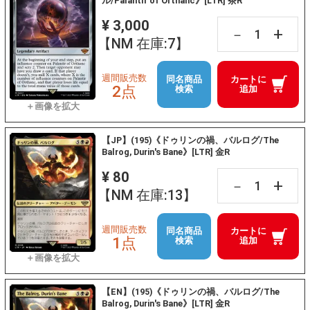
ル/Palantír of Orthanc》[LTR] 茶R
¥ 3,000
+
－
【NM 在庫:7】
週間販売数
同名商品
カートに
2点
検索
追加
【JP】(195)《ドゥリンの禍、バルログ/The
Balrog, Durin's Bane》[LTR] 金R
¥ 80
+
－
【NM 在庫:13】
週間販売数
同名商品
カートに
1点
検索
追加
【EN】(195)《ドゥリンの禍、バルログ/The
Balrog, Durin's Bane》[LTR] 金R