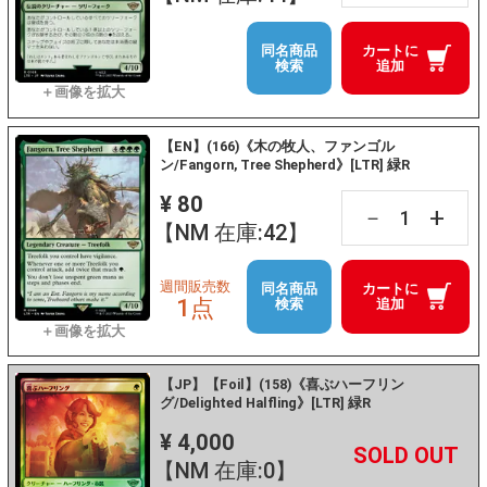
同名商品
カートに
検索
追加
【EN】(166)《木の牧人、ファンゴル
ン/Fangorn, Tree Shepherd》[LTR] 緑R
¥ 80
+
－
【NM 在庫:42】
週間販売数
同名商品
カートに
1点
検索
追加
【JP】【Foil】(158)《喜ぶハーフリン
グ/Delighted Halfling》[LTR] 緑R
¥ 4,000
+
－
【NM 在庫:0】