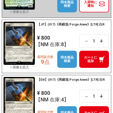
同名商品
入荷時に
検索
通知
【JP】(017)《再鍛造/Forge Anew》[LTR] 白R
¥ 800
+
－
【NM 在庫:8】
週間販売数
同名商品
カートに
9点
検索
追加
【EN】(017)《再鍛造/Forge Anew》[LTR] 白R
¥ 800
+
－
【NM 在庫:4】
週間販売数
同名商品
カートに