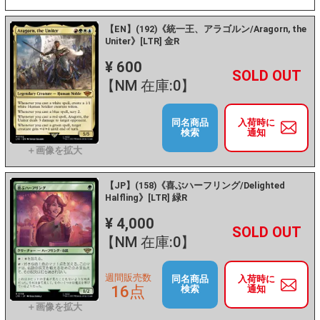
【EN】(192)《統一王、アラゴルン/Aragorn, the
Uniter》[LTR] 金R
¥ 600
+
－
【NM 在庫:0】
同名商品
入荷時に
検索
通知
【JP】(158)《喜ぶハーフリング/Delighted
Halfling》[LTR] 緑R
¥ 4,000
+
－
【NM 在庫:0】
週間販売数
同名商品
入荷時に
16点
検索
通知