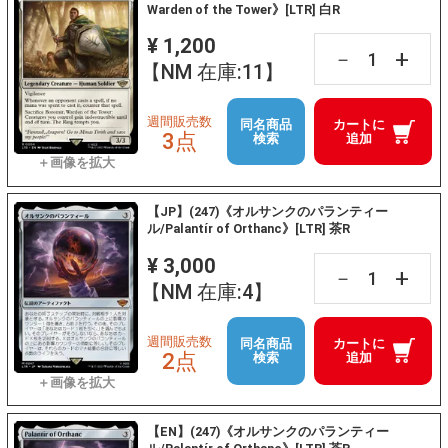
Warden of the Tower》[LTR] 白R
¥ 1,200
+
－
【NM 在庫:11】
週間販売数
同名商品
カートに
3点
検索
追加
【JP】(247)《オルサンクのパランティー
ル/Palantír of Orthanc》[LTR] 茶R
¥ 3,000
+
－
【NM 在庫:4】
週間販売数
同名商品
カートに
2点
検索
追加
【EN】(247)《オルサンクのパランティー