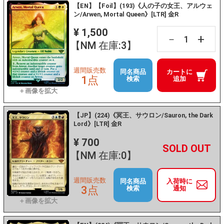
【EN】【Foil】(193)《人の子の女王、アルウェ
ン/Arwen, Mortal Queen》[LTR] 金R
¥ 1,500
+
－
【NM 在庫:3】
週間販売数
同名商品
カートに
1点
検索
追加
【JP】(224)《冥王、サウロン/Sauron, the Dark
Lord》[LTR] 金R
¥ 700
+
－
【NM 在庫:0】
週間販売数
同名商品
入荷時に
3点
検索
通知