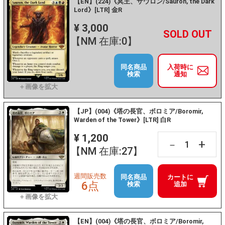
【EN】(224)《冥王、サウロン/Sauron, the Dark
Lord》[LTR] 金R
¥ 3,000
+
－
【NM 在庫:0】
同名商品
入荷時に
検索
通知
【JP】(004)《塔の長官、ボロミア/Boromir,
Warden of the Tower》[LTR] 白R
¥ 1,200
+
－
【NM 在庫:27】
週間販売数
同名商品
カートに
6点
検索
追加
【EN】(004)《塔の長官、ボロミア/Boromir,