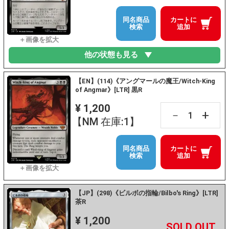
同名商品
カートに
検索
追加
他の状態も見る
【EN】(114)《アングマールの魔王/Witch-King
of Angmar》[LTR] 黒R
¥ 1,200
+
－
【NM 在庫:1】
同名商品
カートに
検索
追加
【JP】(298)《ビルボの指輪/Bilbo's Ring》[LTR]
茶R
¥ 1,200
+
－