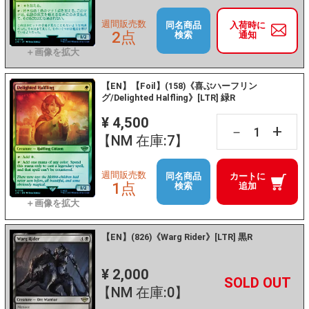
週間販売数
同名商品
入荷時に
2点
検索
通知
【EN】【Foil】(158)《喜ぶハーフリン
グ/Delighted Halfling》[LTR] 緑R
¥ 4,500
+
－
【NM 在庫:7】
週間販売数
同名商品
カートに
1点
検索
追加
【EN】(826)《Warg Rider》[LTR] 黒R
¥ 2,000
+
－
【NM 在庫:0】