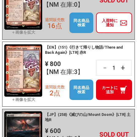
+
－
【NM 在庫:0】
週間販売数
同名商品
入荷時に
16点
検索
通知
【EN】(151)《行きて帰りし物語/There and
Back Again》[LTR] 赤R
¥ 800
+
－
【NM 在庫:3】
週間販売数
同名商品
カートに
2点
検索
追加
【JP】(258)《滅びの山/Mount Doom》[LTR] 土
地R
¥ 600
+
－