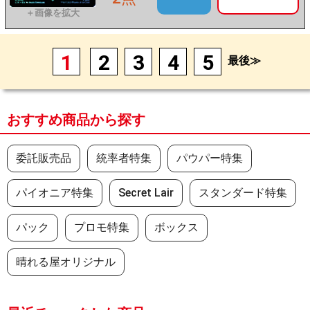
1
2
3
4
5
最後≫
おすすめ商品から探す
委託販売品
統率者特集
パウパー特集
パイオニア特集
Secret Lair
スタンダード特集
パック
プロモ特集
ボックス
晴れる屋オリジナル