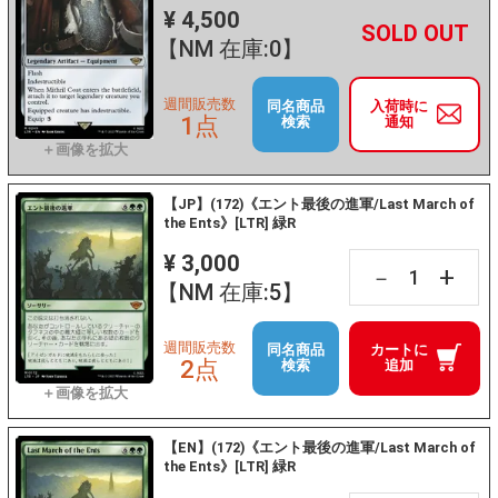
¥ 4,500
+
－
【NM 在庫:0】
週間販売数
同名商品
入荷時に
1点
検索
通知
【JP】(172)《エント最後の進軍/Last March of
the Ents》[LTR] 緑R
¥ 3,000
+
－
【NM 在庫:5】
週間販売数
同名商品
カートに
2点
検索
追加
【EN】(172)《エント最後の進軍/Last March of
the Ents》[LTR] 緑R