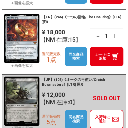
【EN】(246)《一つの指輪/The One Ring》[LTR]
茶R
¥ 18,000
+
－
【NM 在庫:15】
週間販売数
同名商品
カートに
1点
検索
追加
【JP】(103)《オークの弓使い/Orcish
Bowmasters》[LTR] 黒R
¥ 12,000
+
－
【NM 在庫:0】
週間販売数
同名商品
入荷時に
5点
検索
通知