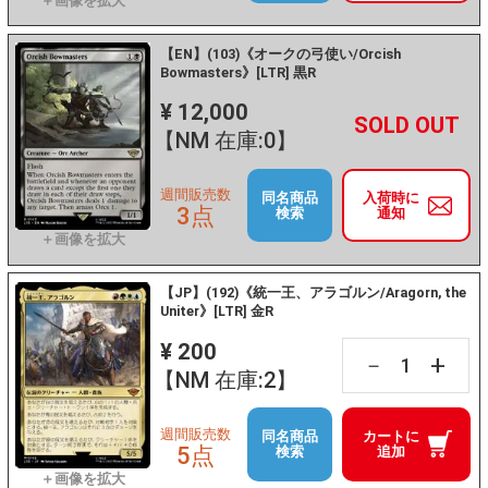
【EN】(103)《オークの弓使い/Orcish
Bowmasters》[LTR] 黒R
¥ 12,000
+
－
【NM 在庫:0】
週間販売数
同名商品
入荷時に
3点
検索
通知
【JP】(192)《統一王、アラゴルン/Aragorn, the
Uniter》[LTR] 金R
¥ 200
+
－
【NM 在庫:2】
週間販売数
同名商品
カートに
5点
検索
追加