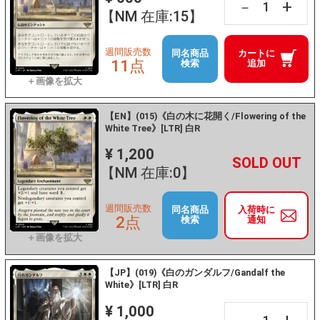
+
－
【NM 在庫:15】
週間販売数
同名商品
カートに
11点
検索
追加
【EN】(015)《白の木に花開く/Flowering of the
White Tree》[LTR] 白R
¥ 1,200
+
－
【NM 在庫:0】
週間販売数
同名商品
入荷時に
2点
検索
通知
【JP】(019)《白のガンダルフ/Gandalf the
White》[LTR] 白R
¥ 1,000