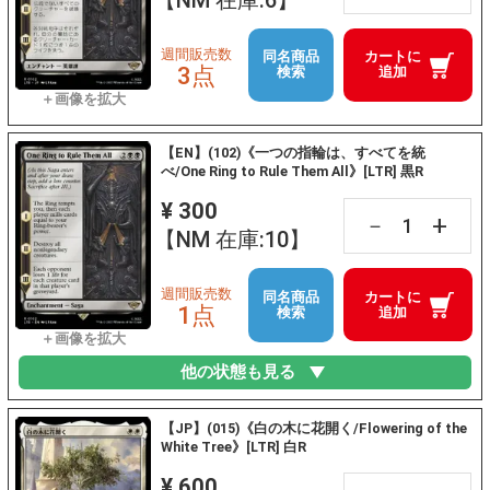
【NM 在庫:6】
週間販売数
同名商品
カートに
3点
検索
追加
【EN】(102)《一つの指輪は、すべてを統
べ/One Ring to Rule Them All》[LTR] 黒R
¥ 300
+
－
【NM 在庫:10】
週間販売数
同名商品
カートに
1点
検索
追加
他の状態も見る
【JP】(015)《白の木に花開く/Flowering of the
White Tree》[LTR] 白R
¥ 600