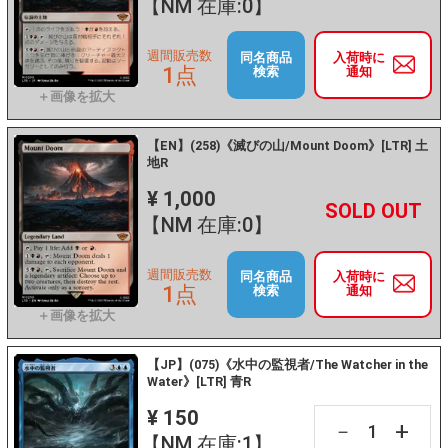
【NM 在庫:0】
週間販売数
同名商品
入荷時に
1点
検索
通知
【EN】(258)《滅びの山/Mount Doom》[LTR] 土
地R
¥ 1,000
+
－
【NM 在庫:0】
週間販売数
同名商品
入荷時に
1点
検索
通知
【JP】(075)《水中の監視者/The Watcher in the
Water》[LTR] 青R
¥ 150
+
－
【NM 在庫:1】