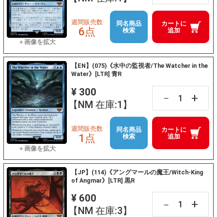
週間販売数
同名商品
カートに
6点
検索
追加
【EN】(075)《水中の監視者/The Watcher in the
Water》[LTR] 青R
¥ 300
+
－
【NM 在庫:1】
週間販売数
同名商品
カートに
1点
検索
追加
【JP】(114)《アングマールの魔王/Witch-King
of Angmar》[LTR] 黒R
¥ 600
+
－
【NM 在庫:3】