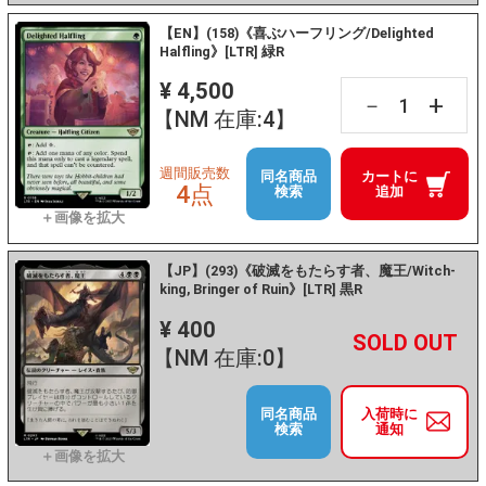
【EN】(158)《喜ぶハーフリング/Delighted
Halfling》[LTR] 緑R
¥ 4,500
+
－
【NM 在庫:4】
週間販売数
同名商品
カートに
4点
検索
追加
【JP】(293)《破滅をもたらす者、魔王/Witch-
king, Bringer of Ruin》[LTR] 黒R
¥ 400
+
－
【NM 在庫:0】
同名商品
入荷時に
検索
通知