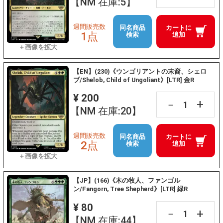
【NM 在庫:5】
週間販売数
同名商品
カートに
1点
検索
追加
【EN】(230)《ウンゴリアントの末裔、シェロ
ブ/Shelob, Child of Ungoliant》[LTR] 金R
¥ 200
+
－
【NM 在庫:20】
週間販売数
同名商品
カートに
2点
検索
追加
【JP】(166)《木の牧人、ファンゴル
ン/Fangorn, Tree Shepherd》[LTR] 緑R
¥ 80
+
－
【NM 在庫:44】