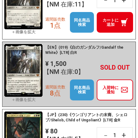
+
－
【NM 在庫:11】
週間販売数
同名商品
カートに
1点
検索
追加
【EN】(019)《白のガンダルフ/Gandalf the
White》[LTR] 白R
¥ 1,500
+
－
【NM 在庫:0】
週間販売数
同名商品
入荷時に
8点
検索
通知
【JP】(230)《ウンゴリアントの末裔、シェロ
ブ/Shelob, Child of Ungoliant》[LTR] 金R
¥ 80
+
－