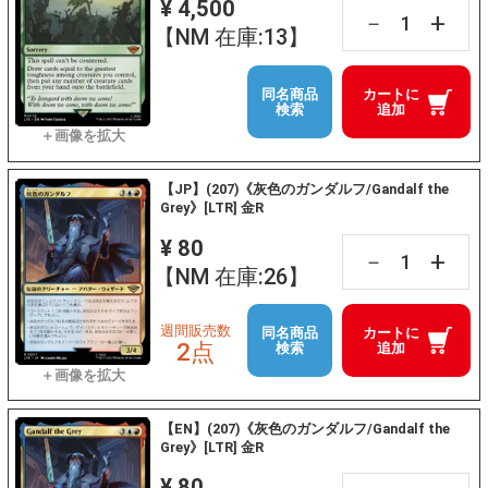
¥ 4,500
+
－
【NM 在庫:13】
同名商品
カートに
検索
追加
【JP】(207)《灰色のガンダルフ/Gandalf the
Grey》[LTR] 金R
¥ 80
+
－
【NM 在庫:26】
週間販売数
同名商品
カートに
2点
検索
追加
【EN】(207)《灰色のガンダルフ/Gandalf the
Grey》[LTR] 金R
¥ 80