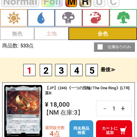
無色
土地
全色
商品数:
533
点
1
2
3
4
5
最後≫
【JP】(246)《一つの指輪/The One Ring》[LTR]
茶R
¥ 18,000
+
－
【NM 在庫:3】
週間販売数
同名商品
カートに
4点
検索
追加