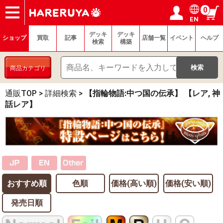
0
EN
ショップ
買取
記事
デッキ検索
デッキ構築
選手一覧
店舗一覧
イベント
ヘルプ
お問い合わせ
ログイン／会員登録
マイページ
デッキ
デッキ
ショップ
買取
記事
店舗一覧
イベント
ヘルプ
検索
構築
商品カテゴリ
通販TOP
>
詳細検索
>
【指輪物語:中つ国の伝承】 【レア, 神
話レア】
おすすめ順
色順
価格(高い順)
価格(安い順)
発売日順