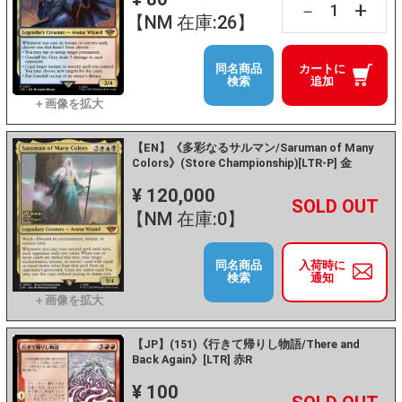
+
－
【NM 在庫:26】
同名商品
カートに
検索
追加
【EN】《多彩なるサルマン/Saruman of Many
Colors》(Store Championship)[LTR-P] 金
¥ 120,000
+
－
【NM 在庫:0】
同名商品
入荷時に
検索
通知
【JP】(151)《行きて帰りし物語/There and
Back Again》[LTR] 赤R
¥ 100