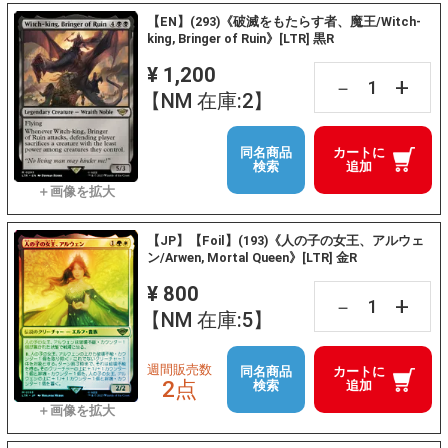
【EN】(293)《破滅をもたらす者、魔王/Witch-
king, Bringer of Ruin》[LTR] 黒R
¥ 1,200
+
－
【NM 在庫:2】
同名商品
カートに
検索
追加
【JP】【Foil】(193)《人の子の女王、アルウェ
ン/Arwen, Mortal Queen》[LTR] 金R
¥ 800
+
－
【NM 在庫:5】
週間販売数
同名商品
カートに
2点
検索
追加