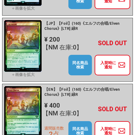
検索
通知
【JP】【Foil】(160)《エルフの合唱/Elven
Chorus》[LTR] 緑R
¥ 200
+
－
【NM 在庫:0】
同名商品
入荷時に
検索
通知
【EN】【Foil】(160)《エルフの合唱/Elven
Chorus》[LTR] 緑R
¥ 400
+
－
【NM 在庫:0】
週間販売数
同名商品
入荷時に
2点
検索
通知