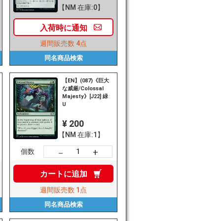
【NM 在庫:0】
入荷時に
通知
週間販売数
4点
同名商品
検索
【EN】(087)《巨大
な威厳/Colossal
Majesty》[J22] 緑
U
¥ 200
【NM 在庫:1】
+
－
個数
カートに
追加
週間販売数
1点
同名商品
検索