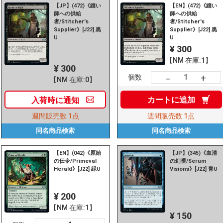
【JP】(472)《縫い
【EN】(472)《縫い
師への供給
師への供給
者/Stitcher's
者/Stitcher's
Supplier》[J22] 黒
Supplier》[J22] 黒
U
U
¥ 300
【NM 在庫:1】
¥ 300
+
－
個数
【NM 在庫:0】
カートに
追加
入荷時に
通知
週間販売数
1点
週間販売数
1点
同名商品
検索
同名商品
検索
【EN】(042)《原始
【JP】(345)《血清
の伝令/Primeval
の幻視/Serum
Herald》[J22] 緑U
Visions》[J22] 青U
¥ 200
【NM 在庫:1】
¥ 150