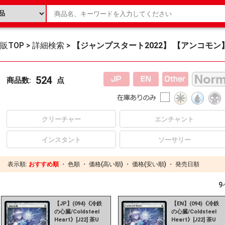
販TOP
>
詳細検索
>
【ジャンプスタート2022】 【アンコモン
524
商品数:
点
クリーチャー
エンチャント
インスタント
ソーサリー
表示順:
おすすめ順
・
色順
・
価格(高い順)
・
価格(安い順)
・
発売日順
9
【JP】(094)《冷鉄
【EN】(094)《冷鉄
の心臓/Coldsteel
の心臓/Coldsteel
Heart》[J22] 茶U
Heart》[J22] 茶U