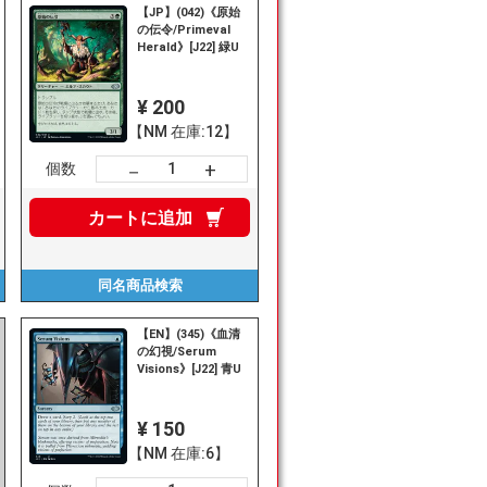
【JP】(042)《原始
の伝令/Primeval
Herald》[J22] 緑U
¥ 200
【NM 在庫:12】
+
－
個数
カートに
追加
同名商品
検索
【EN】(345)《血清
の幻視/Serum
Visions》[J22] 青U
¥ 150
【NM 在庫:6】