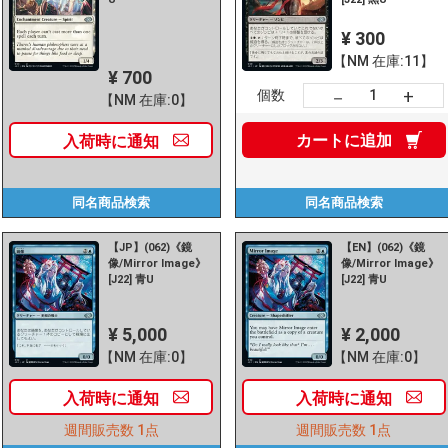
¥ 300
【NM 在庫:11】
¥ 700
+
－
個数
【NM 在庫:0】
カートに
追加
入荷時に
通知
同名商品
検索
同名商品
検索
【JP】(062)《鏡
【EN】(062)《鏡
像/Mirror Image》
像/Mirror Image》
[J22] 青U
[J22] 青U
¥ 5,000
¥ 2,000
【NM 在庫:0】
【NM 在庫:0】
入荷時に
通知
入荷時に
通知
週間販売数
1点
週間販売数
1点