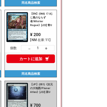
同名商品
検索
【EN】(066)《つむ
じ風のならず
者/Whirler
Rogue》[J22] 青U
¥ 200
【NM 在庫:11】
+
－
個数
カートに
追加
同名商品
検索
【JP】(051)《次元
の大地図/Planar
》
Atlas》[J22] 茶U
¥ 700