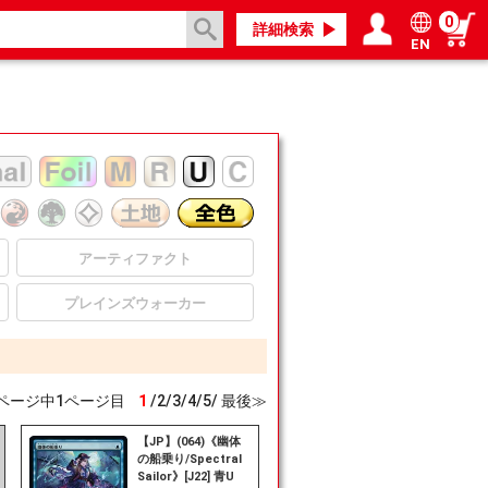
0
詳細検索
EN
ログイン／会員登録
マイページ
】
アーティファクト
プレインズウォーカー
ページ中
1
ページ目
1
/
2
/
3
/
4
/
5
/
最後≫
【JP】(064)《幽体
の船乗り/Spectral
Sailor》[J22] 青U