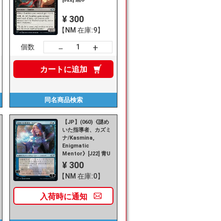
¥ 300
【NM 在庫:9】
+
－
個数
カートに
追加
同名商品
検索
【JP】(060)《謎め
いた指導者、カズミ
ナ/Kasmina,
Enigmatic
Mentor》[J22] 青U
¥ 300
【NM 在庫:0】
入荷時に
通知