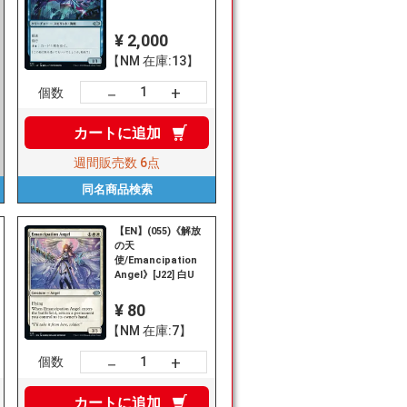
¥ 2,000
【NM 在庫:13】
+
－
個数
カートに
追加
週間販売数
6点
同名商品
検索
【EN】(055)《解放
の天
使/Emancipation
Angel》[J22] 白U
¥ 80
【NM 在庫:7】
+
－
個数
カートに
追加