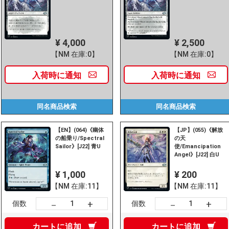
¥ 4,000
¥ 2,500
【NM 在庫:0】
【NM 在庫:0】
入荷時に
通知
入荷時に
通知
同名商品
検索
同名商品
検索
【EN】(064)《幽体
【JP】(055)《解放
の船乗り/Spectral
の天
Sailor》[J22] 青U
使/Emancipation
Angel》[J22] 白U
¥ 1,000
¥ 200
【NM 在庫:11】
【NM 在庫:11】
+
+
－
－
個数
個数
カートに
追加
カートに
追加