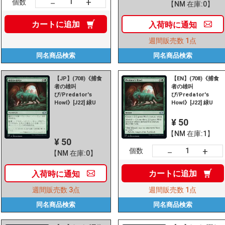
+
－
個数
【NM 在庫:0】
カートに
追加
入荷時に
通知
週間販売数
1点
同名商品
検索
同名商品
検索
【JP】(708)《捕食
【EN】(708)《捕食
者の雄叫
者の雄叫
び/Predator's
び/Predator's
Howl》[J22] 緑U
Howl》[J22] 緑U
¥ 50
【NM 在庫:1】
¥ 50
+
－
個数
【NM 在庫:0】
カートに
追加
入荷時に
通知
週間販売数
3点
週間販売数
1点
同名商品
検索
同名商品
検索