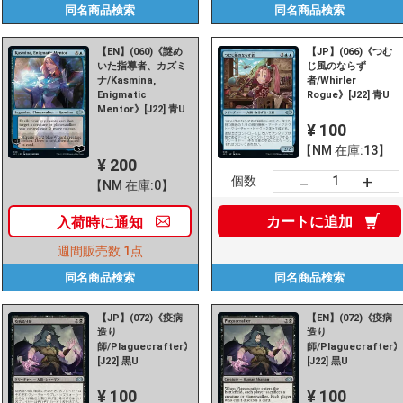
同名商品
検索
同名商品
検索
【EN】(060)《謎め
【JP】(066)《つむ
いた指導者、カズミ
じ風のならず
ナ/Kasmina,
者/Whirler
Enigmatic
Rogue》[J22] 青U
Mentor》[J22] 青U
¥ 100
【NM 在庫:13】
¥ 200
+
－
個数
【NM 在庫:0】
カートに
追加
入荷時に
通知
週間販売数
1点
同名商品
検索
同名商品
検索
【JP】(072)《疫病
【EN】(072)《疫病
造り
造り
師/Plaguecrafter》
師/Plaguecrafter
[J22] 黒U
[J22] 黒U
¥ 100
¥ 100