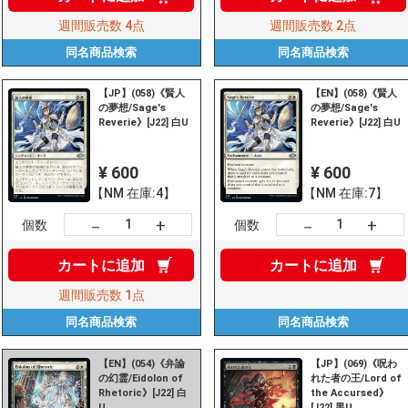
週間販売数
4点
週間販売数
2点
同名商品
検索
同名商品
検索
【JP】(058)《賢人
【EN】(058)《賢人
の夢想/Sage's
の夢想/Sage's
Reverie》[J22] 白U
Reverie》[J22] 白U
¥ 600
¥ 600
【NM 在庫:4】
【NM 在庫:7】
+
+
－
－
個数
個数
カートに
追加
カートに
追加
週間販売数
1点
同名商品
検索
同名商品
検索
【EN】(054)《弁論
【JP】(069)《呪わ
の幻霊/Eidolon of
れた者の王/Lord of
Rhetoric》[J22] 白
the Accursed》
U
[J22] 黒U