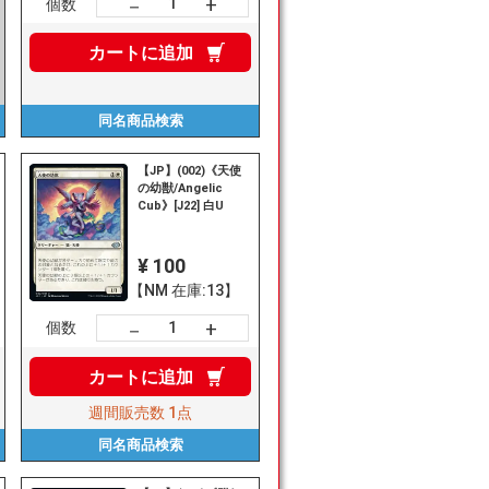
+
－
個数
カートに
追加
同名商品
検索
【JP】(002)《天使
の幼獣/Angelic
Cub》[J22] 白U
¥ 100
【NM 在庫:13】
+
－
個数
カートに
追加
週間販売数
1点
同名商品
検索