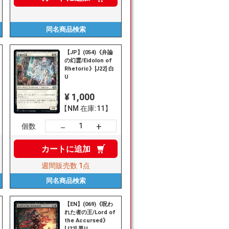
同名商品
検索
【JP】(054)《弁論
の幻霊/Eidolon of
Rhetoric》[J22] 白
U
¥ 1,000
【NM 在庫:11】
+
－
個数
カートに
追加
週間販売数
1点
同名商品
検索
【EN】(069)《呪わ
れた者の王/Lord of
the Accursed》
[J22] 黒U