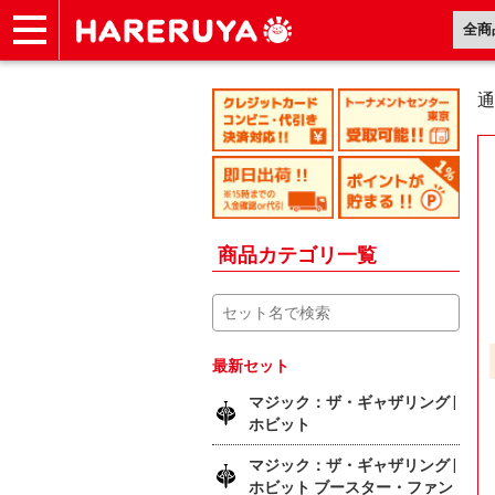
ショップ
買取
記事
デッキ検索
デッキ構築
選手一覧
店舗一覧
イベント
ヘルプ
お問い合わせ
通
商品カテゴリ一覧