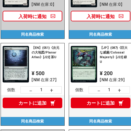
【NM 在庫:0】
【NM 在庫:0】
入荷時に
通知
入荷時に
通知
同名商品
検索
同名商品
検索
【EN】(051)《次元
【JP】(087)《巨大
の大地図/Planar
な威厳/Colossal
Atlas》[J22] 茶U
Majesty》[J22] 緑
U
¥ 500
¥ 200
【NM 在庫:27】
【NM 在庫:29】
+
+
－
－
個数
個数
カートに
追加
カートに
追加
同名商品
検索
同名商品
検索