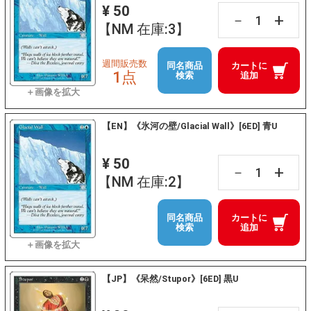
¥ 50
+
－
【NM 在庫:3】
週間販売数
同名商品
カートに
1点
検索
追加
【EN】《氷河の壁/Glacial Wall》[6ED] 青U
¥ 50
+
－
【NM 在庫:2】
同名商品
カートに
検索
追加
【JP】《呆然/Stupor》[6ED] 黒U