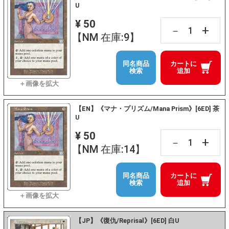
U
¥ 50
+
－
【NM 在庫:9】
同名商品
カートに
検索
追加
【EN】《マナ・プリズム/Mana Prism》[6ED] 茶
U
¥ 50
+
－
【NM 在庫:14】
同名商品
カートに
検索
追加
【JP】《復仇/Reprisal》[6ED] 白U