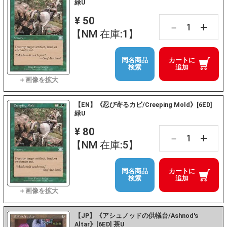
緑U
¥ 50
+
－
【NM 在庫:1】
同名商品
カートに
検索
追加
【EN】《忍び寄るカビ/Creeping Mold》[6ED]
緑U
¥ 80
+
－
【NM 在庫:5】
同名商品
カートに
検索
追加
【JP】《アシュノッドの供犠台/Ashnod's
Altar》[6ED] 茶U