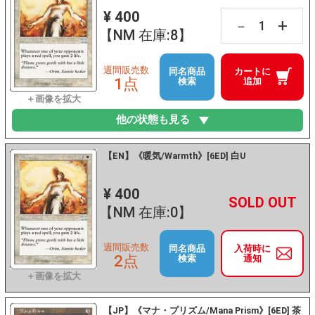
¥ 400
+
－
【NM 在庫:8】
週間販売数
同名商品
カートに
1点
検索
追加
他の状態も見る
【EN】《暖気/Warmth》[6ED] 白U
¥ 400
+
－
【NM 在庫:0】
週間販売数
同名商品
入荷時に
2点
検索
通知
【JP】《マナ・プリズム/Mana Prism》[6ED] 茶