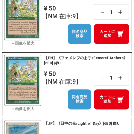
¥ 50
+
－
【NM 在庫:9】
同名商品
カートに
検索
追加
【EN】《フェメレフの射手/Femeref Archers》
[6ED] 緑U
¥ 50
+
－
【NM 在庫:9】
同名商品
カートに
検索
追加
【JP】《日中の光/Light of Day》[6ED] 白U