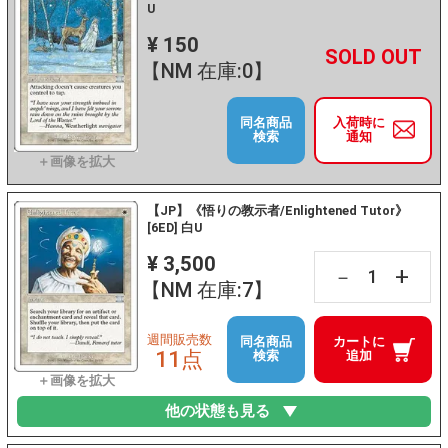
U
¥ 150
+
－
【NM 在庫:0】
同名商品
入荷時に
検索
通知
【JP】《悟りの教示者/Enlightened Tutor》
[6ED] 白U
¥ 3,500
+
－
【NM 在庫:7】
週間販売数
同名商品
カートに
11点
検索
追加
他の状態も見る