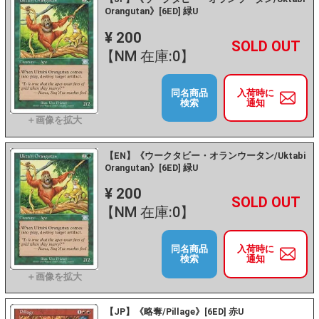
Orangutan》[6ED] 緑U
¥ 200
+
－
【NM 在庫:0】
同名商品
入荷時に
検索
通知
【EN】《ウークタビー・オランウータン/Uktabi
Orangutan》[6ED] 緑U
¥ 200
+
－
【NM 在庫:0】
同名商品
入荷時に
検索
通知
【JP】《略奪/Pillage》[6ED] 赤U