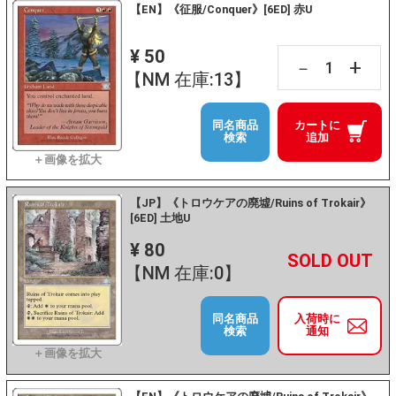
【EN】《征服/Conquer》[6ED] 赤U
¥ 50
+
－
【NM 在庫:13】
同名商品
カートに
検索
追加
【JP】《トロウケアの廃墟/Ruins of Trokair》
[6ED] 土地U
¥ 80
+
－
【NM 在庫:0】
同名商品
入荷時に
検索
通知