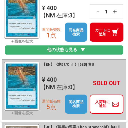
¥ 400
+
－
【NM 在庫:3】
週間販売数
同名商品
カートに
1点
検索
追加
他の状態も見る
【EN】《寒け/Chill》[6ED] 青U
¥ 400
+
－
【NM 在庫:0】
週間販売数
同名商品
入荷時に
5点
検索
通知
【JP】《漆黒の要塞/Ebon Stronghold》[6ED]