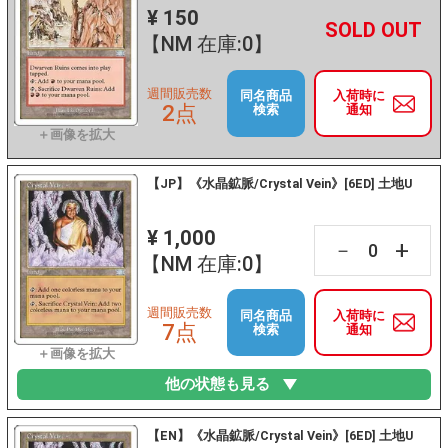
¥ 150
+
－
【NM 在庫:0】
週間販売数
同名商品
入荷時に
2点
検索
通知
【JP】《水晶鉱脈/Crystal Vein》[6ED] 土地U
¥ 1,000
+
－
【NM 在庫:0】
週間販売数
同名商品
入荷時に
7点
検索
通知
他の状態も見る
【EN】《水晶鉱脈/Crystal Vein》[6ED] 土地U