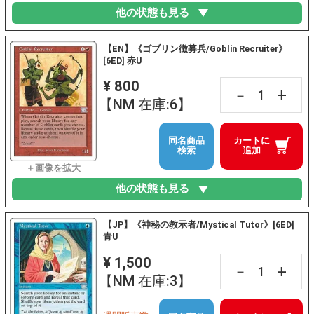
他の状態も見る
【EN】《ゴブリン徴募兵/Goblin Recruiter》
[6ED] 赤U
¥ 800
+
－
【NM 在庫:6】
同名商品
カートに
検索
追加
他の状態も見る
【JP】《神秘の教示者/Mystical Tutor》[6ED]
青U
¥ 1,500
+
－
【NM 在庫:3】