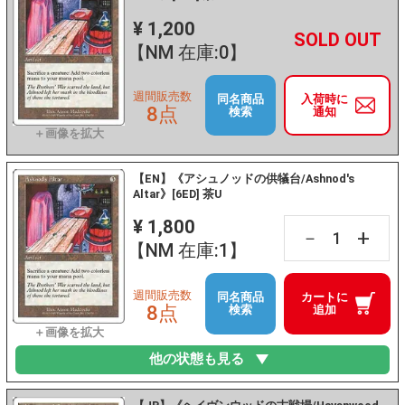
¥ 1,200
+
－
【NM 在庫:0】
週間販売数
同名商品
入荷時に
8点
検索
通知
【EN】《アシュノッドの供犠台/Ashnod's
Altar》[6ED] 茶U
¥ 1,800
+
－
【NM 在庫:1】
週間販売数
同名商品
カートに
8点
検索
追加
他の状態も見る