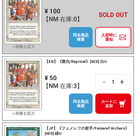
¥ 100
+
－
【NM 在庫:0】
同名商品
入荷時に
検索
通知
【EN】《復仇/Reprisal》[6ED] 白U
¥ 50
+
－
【NM 在庫:3】
同名商品
カートに
検索
追加
【JP】《フェメレフの射手/Femeref Archers》
[6ED] 緑U