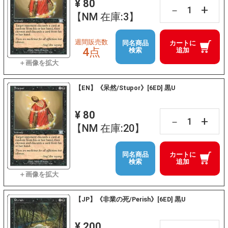
¥ 80
+
－
【NM 在庫:3】
週間販売数
同名商品
カートに
4点
検索
追加
【EN】《呆然/Stupor》[6ED] 黒U
¥ 80
+
－
【NM 在庫:20】
同名商品
カートに
検索
追加
【JP】《非業の死/Perish》[6ED] 黒U
¥ 200