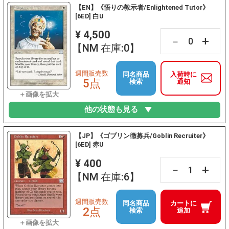
【EN】《悟りの教示者/Enlightened Tutor》
[6ED] 白U
¥ 4,500
+
－
【NM 在庫:0】
週間販売数
同名商品
入荷時に
5点
検索
通知
他の状態も見る
【JP】《ゴブリン徴募兵/Goblin Recruiter》
[6ED] 赤U
¥ 400
+
－
【NM 在庫:6】
週間販売数
同名商品
カートに
2点
検索
追加