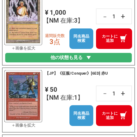
¥ 1,000
+
－
【NM 在庫:3】
週間販売数
同名商品
カートに
3点
検索
追加
他の状態も見る
【JP】《征服/Conquer》[6ED] 赤U
¥ 50
+
－
【NM 在庫:1】
同名商品
カートに
検索
追加