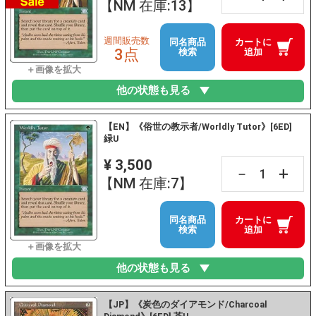
【NM 在庫:13】
週間販売数
同名商品
カートに
3点
検索
追加
他の状態も見る
【EN】《俗世の教示者/Worldly Tutor》[6ED]
緑U
¥ 3,500
+
－
【NM 在庫:7】
同名商品
カートに
検索
追加
他の状態も見る
【JP】《炭色のダイアモンド/Charcoal