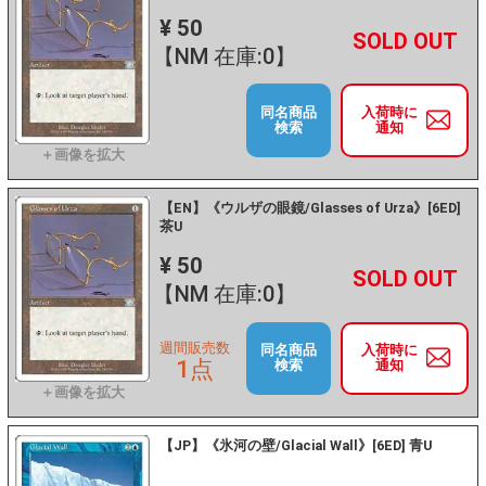
¥ 50
+
－
【NM 在庫:0】
同名商品
入荷時に
検索
通知
【EN】《ウルザの眼鏡/Glasses of Urza》[6ED]
茶U
¥ 50
+
－
【NM 在庫:0】
週間販売数
同名商品
入荷時に
1点
検索
通知
【JP】《氷河の壁/Glacial Wall》[6ED] 青U