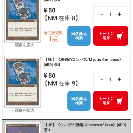
¥ 50
+
－
【NM 在庫:8】
週間販売数
同名商品
カートに
1点
検索
追加
【EN】《秘儀のコンパス/Mystic Compass》
[6ED] 茶U
¥ 50
+
－
【NM 在庫:9】
同名商品
カートに
検索
追加
【JP】《ウルザの眼鏡/Glasses of Urza》[6ED]
茶U