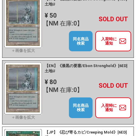
土地U
¥ 50
+
－
【NM 在庫:0】
同名商品
入荷時に
検索
通知
【EN】《漆黒の要塞/Ebon Stronghold》[6ED]
土地U
¥ 80
+
－
【NM 在庫:0】
同名商品
入荷時に
検索
通知
【JP】《忍び寄るカビ/Creeping Mold》[6ED]