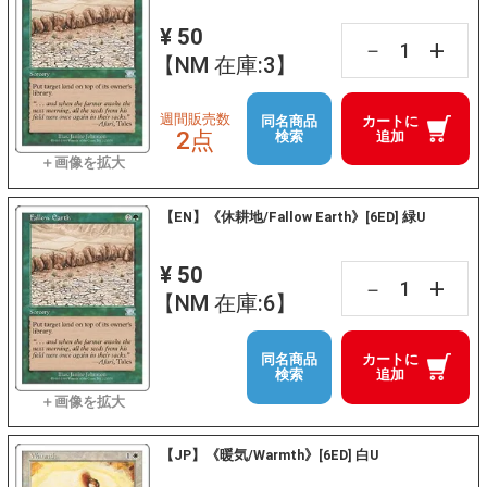
¥ 50
+
－
【NM 在庫:3】
週間販売数
同名商品
カートに
2点
検索
追加
【EN】《休耕地/Fallow Earth》[6ED] 緑U
¥ 50
+
－
【NM 在庫:6】
同名商品
カートに
検索
追加
【JP】《暖気/Warmth》[6ED] 白U