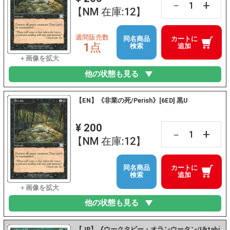
+
－
【NM 在庫:12】
週間販売数
同名商品
カートに
1点
検索
追加
他の状態も見る
【EN】《非業の死/Perish》[6ED] 黒U
¥ 200
+
－
【NM 在庫:12】
同名商品
カートに
検索
追加
他の状態も見る
【JP】《ウークタビー・オランウータン/Uktabi