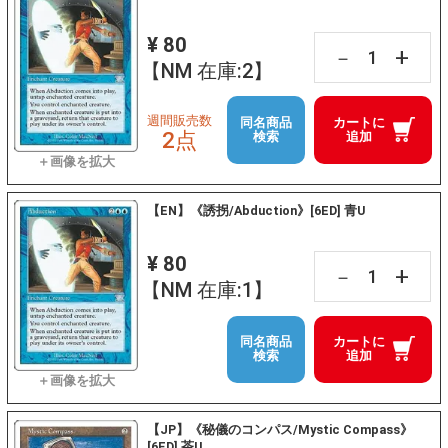
¥ 80
+
－
【NM 在庫:2】
週間販売数
同名商品
カートに
2点
検索
追加
【EN】《誘拐/Abduction》[6ED] 青U
¥ 80
+
－
【NM 在庫:1】
同名商品
カートに
検索
追加
【JP】《秘儀のコンパス/Mystic Compass》
[6ED] 茶U