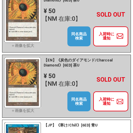
Diamond》[6ED] 茶U
¥ 50
+
－
【NM 在庫:0】
同名商品
入荷時に
検索
通知
【EN】《炭色のダイアモンド/Charcoal
Diamond》[6ED] 茶U
¥ 50
+
－
【NM 在庫:0】
同名商品
入荷時に
検索
通知
【JP】《寒け/Chill》[6ED] 青U