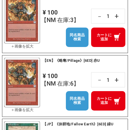
¥ 100
+
－
【NM 在庫:3】
同名商品
カートに
検索
追加
【EN】《略奪/Pillage》[6ED] 赤U
¥ 100
+
－
【NM 在庫:6】
同名商品
カートに
検索
追加
【JP】《休耕地/Fallow Earth》[6ED] 緑U