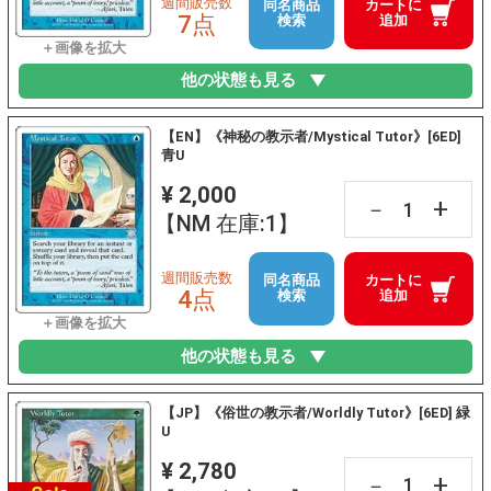
週間販売数
同名商品
カートに
7点
検索
追加
他の状態も見る
【EN】《神秘の教示者/Mystical Tutor》[6ED]
青U
¥ 2,000
+
－
【NM 在庫:1】
週間販売数
同名商品
カートに
4点
検索
追加
他の状態も見る
【JP】《俗世の教示者/Worldly Tutor》[6ED] 緑
U
¥ 2,780
+
－