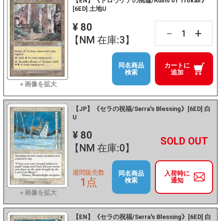
【EN】《トロウケアの廃墟/Ruins of Trokair》
[6ED] 土地U
¥ 80
+
－
【NM 在庫:3】
同名商品
カートに
検索
追加
【JP】《セラの祝福/Serra's Blessing》[6ED] 白
U
¥ 80
+
－
【NM 在庫:0】
週間販売数
同名商品
入荷時に
1点
検索
通知
【EN】《セラの祝福/Serra's Blessing》[6ED] 白