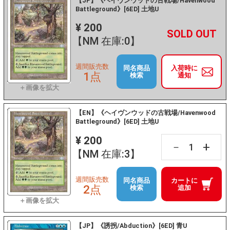
【JP】《ヘイヴンウッドの古戦場/Havenwood
Battleground》[6ED] 土地U
¥ 200
+
－
【NM 在庫:0】
週間販売数
同名商品
入荷時に
1点
検索
通知
【EN】《ヘイヴンウッドの古戦場/Havenwood
Battleground》[6ED] 土地U
¥ 200
+
－
【NM 在庫:3】
週間販売数
同名商品
カートに
2点
検索
追加
【JP】《誘拐/Abduction》[6ED] 青U