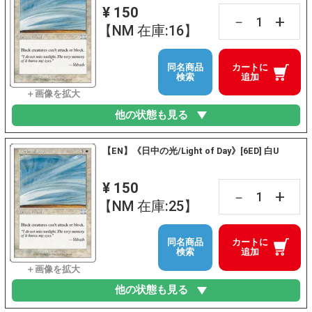
¥ 150
+
－
【NM 在庫:16】
同名商品
カートに
検索
追加
他の状態も見る
【EN】《日中の光/Light of Day》[6ED] 白U
¥ 150
+
－
【NM 在庫:25】
同名商品
カートに
検索
追加
他の状態も見る