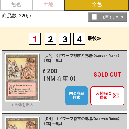
無色
土地
全色
商品数:
220
点
1
2
3
4
最後≫
【JP】《ドワーフ都市の廃墟/Dwarven Ruins》
[6ED] 土地U
¥ 200
+
－
【NM 在庫:0】
同名商品
入荷時に
検索
通知
【EN】《ドワーフ都市の廃墟/Dwarven Ruins》
[6ED] 土地U