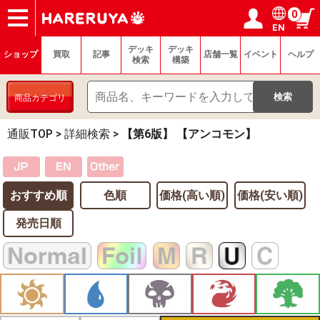
0
EN
ショップ
買取
記事
デッキ検索
デッキ構築
選手一覧
店舗一覧
イベント
ヘルプ
お問い合わせ
ログイン／会員登録
マイページ
デッキ
デッキ
ショップ
買取
記事
店舗一覧
イベント
ヘルプ
検索
構築
商品カテゴリ
通販TOP
>
詳細検索
>
【第6版】 【アンコモン】
おすすめ順
色順
価格(高い順)
価格(安い順)
発売日順