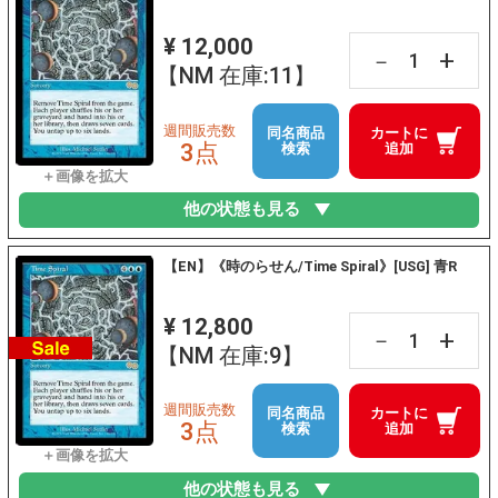
¥ 12,000
+
－
【NM 在庫:11】
週間販売数
同名商品
カートに
3点
検索
追加
他の状態も見る
【EN】《時のらせん/Time Spiral》[USG] 青R
¥ 12,800
+
－
【NM 在庫:9】
週間販売数
同名商品
カートに
3点
検索
追加
他の状態も見る