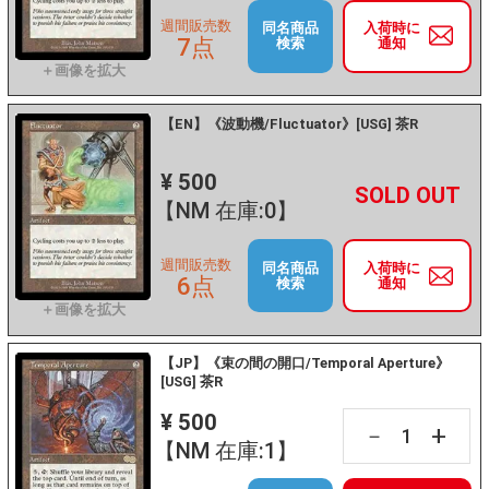
週間販売数
同名商品
入荷時に
7点
検索
通知
【EN】《波動機/Fluctuator》[USG] 茶R
¥ 500
+
－
【NM 在庫:0】
週間販売数
同名商品
入荷時に
6点
検索
通知
【JP】《束の間の開口/Temporal Aperture》
[USG] 茶R
¥ 500
+
－
【NM 在庫:1】