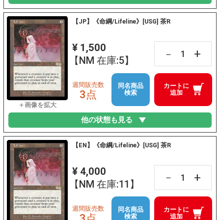
【JP】《命綱/Lifeline》[USG] 茶R
¥ 1,500
+
－
【NM 在庫:5】
週間販売数
同名商品
カートに
3点
検索
追加
他の状態も見る
【EN】《命綱/Lifeline》[USG] 茶R
¥ 4,000
+
－
【NM 在庫:11】
週間販売数
同名商品
カートに
3点
検索
追加