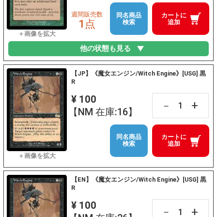
週間販売数
同名商品
カートに
1点
検索
追加
他の状態も見る
【JP】《魔女エンジン/Witch Engine》[USG] 黒
R
¥ 100
+
－
【NM 在庫:16】
同名商品
カートに
検索
追加
【EN】《魔女エンジン/Witch Engine》[USG] 黒
R
¥ 100
+
－