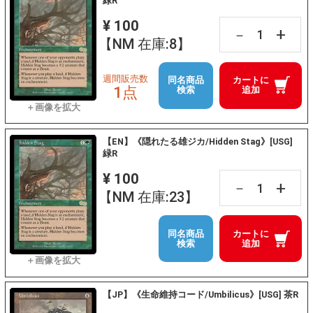
緑R
¥ 100
+
－
【NM 在庫:8】
週間販売数
同名商品
カートに
1点
検索
追加
【EN】《隠れたる雄ジカ/Hidden Stag》[USG]
緑R
¥ 100
+
－
【NM 在庫:23】
同名商品
カートに
検索
追加
【JP】《生命維持コード/Umbilicus》[USG] 茶R