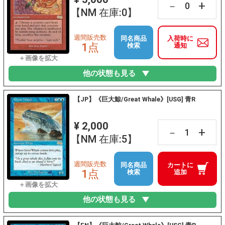
+
－
【NM 在庫:0】
週間販売数
同名商品
入荷時に
1点
検索
通知
他の状態も見る
【JP】《巨大鯨/Great Whale》[USG] 青R
¥ 2,000
+
－
【NM 在庫:5】
週間販売数
同名商品
カートに
1点
検索
追加
他の状態も見る