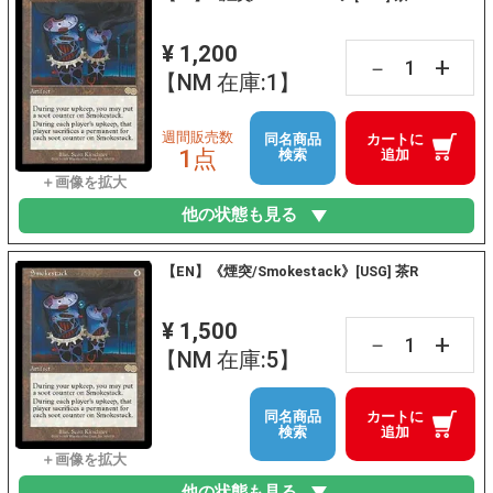
¥ 1,200
+
－
【NM 在庫:1】
週間販売数
同名商品
カートに
1点
検索
追加
他の状態も見る
【EN】《煙突/Smokestack》[USG] 茶R
¥ 1,500
+
－
【NM 在庫:5】
同名商品
カートに
検索
追加
他の状態も見る