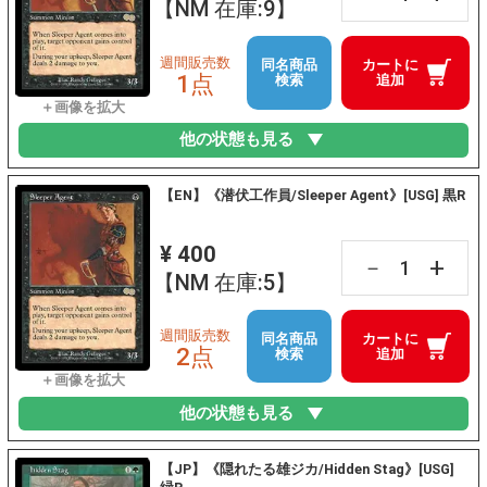
【NM 在庫:9】
週間販売数
同名商品
カートに
1点
検索
追加
他の状態も見る
【EN】《潜伏工作員/Sleeper Agent》[USG] 黒R
¥ 400
+
－
【NM 在庫:5】
週間販売数
同名商品
カートに
2点
検索
追加
他の状態も見る
【JP】《隠れたる雄ジカ/Hidden Stag》[USG]