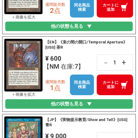
週間販売数
同名商品
カートに
2点
検索
追加
他の状態も見る
【EN】《束の間の開口/Temporal Aperture》
[USG] 茶R
¥ 600
+
－
【NM 在庫:7】
週間販売数
同名商品
カートに
1点
検索
追加
他の状態も見る
【JP】《実物提示教育/Show and Tell》[USG]
青R
¥ 9,000