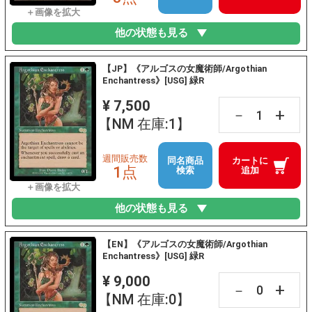
他の状態も見る
【JP】《アルゴスの女魔術師/Argothian
Enchantress》[USG] 緑R
¥ 7,500
+
－
【NM 在庫:1】
週間販売数
同名商品
カートに
1点
検索
追加
他の状態も見る
【EN】《アルゴスの女魔術師/Argothian
Enchantress》[USG] 緑R
¥ 9,000
+
－
【NM 在庫:0】