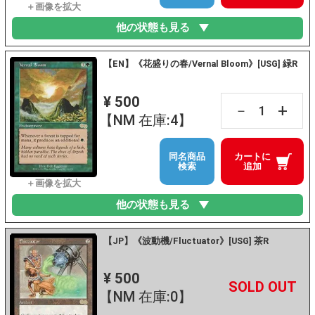
他の状態も見る
【EN】《花盛りの春/Vernal Bloom》[USG] 緑R
¥ 500
+
－
【NM 在庫:4】
同名商品
カートに
検索
追加
他の状態も見る
【JP】《波動機/Fluctuator》[USG] 茶R
¥ 500
+
－
【NM 在庫:0】