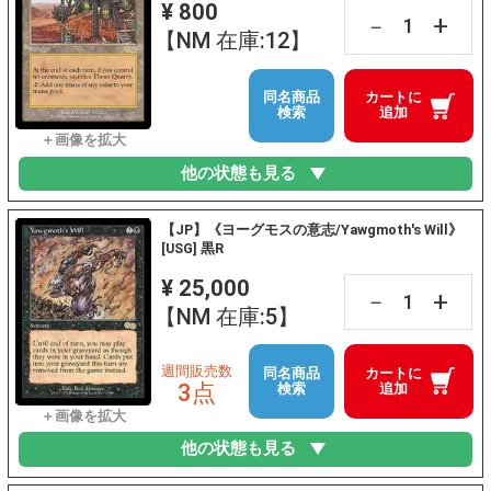
¥ 800
+
－
【NM 在庫:12】
同名商品
カートに
検索
追加
他の状態も見る
【JP】《ヨーグモスの意志/Yawgmoth's Will》
[USG] 黒R
¥ 25,000
+
－
【NM 在庫:5】
週間販売数
同名商品
カートに
3点
検索
追加
他の状態も見る