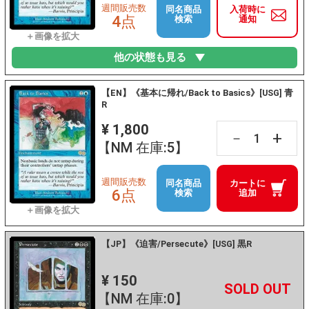
週間販売数
同名商品
入荷時に
4点
検索
通知
他の状態も見る
【EN】《基本に帰れ/Back to Basics》[USG] 青
R
¥ 1,800
+
－
【NM 在庫:5】
週間販売数
同名商品
カートに
6点
検索
追加
【JP】《迫害/Persecute》[USG] 黒R
¥ 150
+
－
【NM 在庫:0】