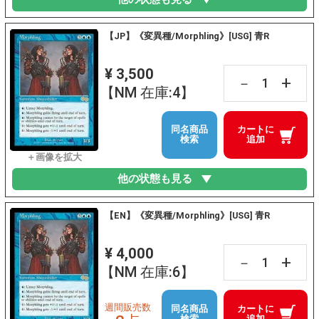
【JP】《変異種/Morphling》[USG] 青R
¥ 3,500
+
－
【NM 在庫:4】
同名商品
カートに
検索
追加
他の状態も見る
【EN】《変異種/Morphling》[USG] 青R
¥ 4,000
+
－
【NM 在庫:6】
週間販売数
同名商品
カートに
検索
追加