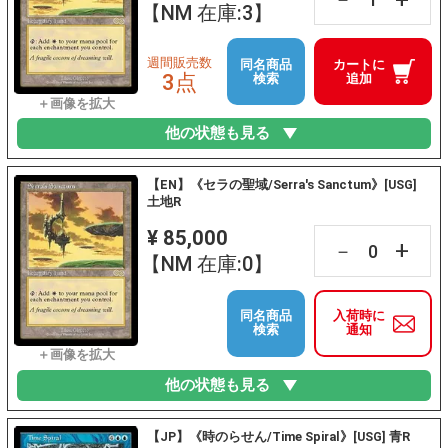
【NM 在庫:3】
週間販売数
同名商品
カートに
3点
検索
追加
他の状態も見る
【EN】《セラの聖域/Serra's Sanctum》[USG]
土地R
¥ 85,000
+
－
【NM 在庫:0】
同名商品
入荷時に
検索
通知
他の状態も見る
【JP】《時のらせん/Time Spiral》[USG] 青R