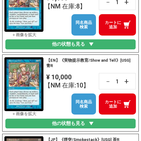
+
－
【NM 在庫:8】
同名商品
カートに
検索
追加
他の状態も見る
【EN】《実物提示教育/Show and Tell》[USG]
青R
¥ 10,000
+
－
【NM 在庫:10】
同名商品
カートに
検索
追加
他の状態も見る
【JP】《煙突/Smokestack》[USG] 茶R