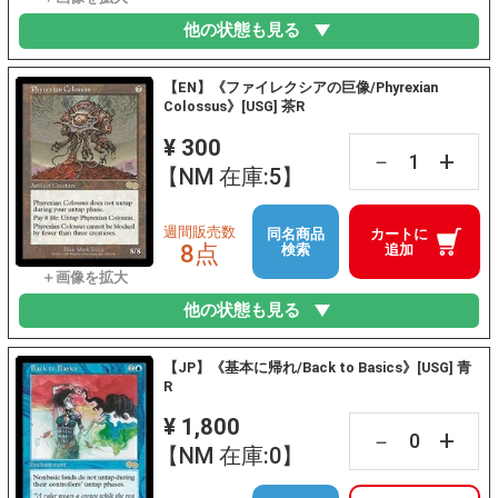
他の状態も見る
【EN】《ファイレクシアの巨像/Phyrexian
Colossus》[USG] 茶R
¥ 300
+
－
【NM 在庫:5】
週間販売数
同名商品
カートに
8点
検索
追加
他の状態も見る
【JP】《基本に帰れ/Back to Basics》[USG] 青
R
¥ 1,800
+
－
【NM 在庫:0】