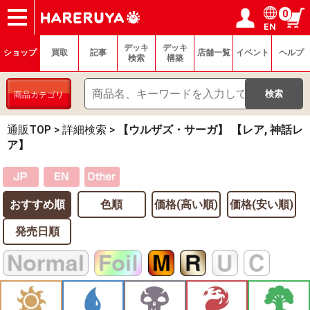
0
EN
ショップ
買取
記事
デッキ検索
デッキ構築
選手一覧
店舗一覧
イベント
ヘルプ
お問い合わせ
ログイン／会員登録
マイページ
デッキ
デッキ
ショップ
買取
記事
店舗一覧
イベント
ヘルプ
検索
構築
商品カテゴリ
通販TOP
>
詳細検索
>
【ウルザズ・サーガ】 【レア, 神話レ
ア】
おすすめ順
色順
価格(高い順)
価格(安い順)
発売日順