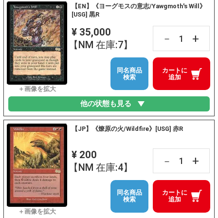
【EN】《ヨーグモスの意志/Yawgmoth's Will》
[USG] 黒R
¥ 35,000
+
－
【NM 在庫:7】
同名商品
カートに
検索
追加
他の状態も見る
【JP】《燎原の火/Wildfire》[USG] 赤R
¥ 200
+
－
【NM 在庫:4】
同名商品
カートに
検索
追加