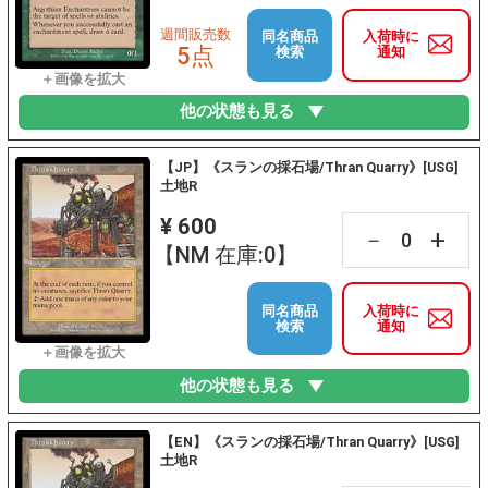
週間販売数
同名商品
入荷時に
5点
検索
通知
他の状態も見る
【JP】《スランの採石場/Thran Quarry》[USG]
土地R
¥ 600
+
－
【NM 在庫:0】
同名商品
入荷時に
検索
通知
他の状態も見る
【EN】《スランの採石場/Thran Quarry》[USG]
土地R