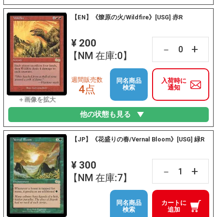
【EN】《燎原の火/Wildfire》[USG] 赤R
¥ 200
+
－
【NM 在庫:0】
週間販売数
同名商品
入荷時に
4点
検索
通知
他の状態も見る
【JP】《花盛りの春/Vernal Bloom》[USG] 緑R
¥ 300
+
－
【NM 在庫:7】
同名商品
カートに
検索
追加