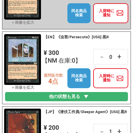
同名商品
入荷時に
検索
通知
【EN】《迫害/Persecute》[USG] 黒R
¥ 300
+
－
【NM 在庫:0】
週間販売数
同名商品
入荷時に
4点
検索
通知
他の状態も見る
【JP】《潜伏工作員/Sleeper Agent》[USG] 黒R
¥ 200
+
－