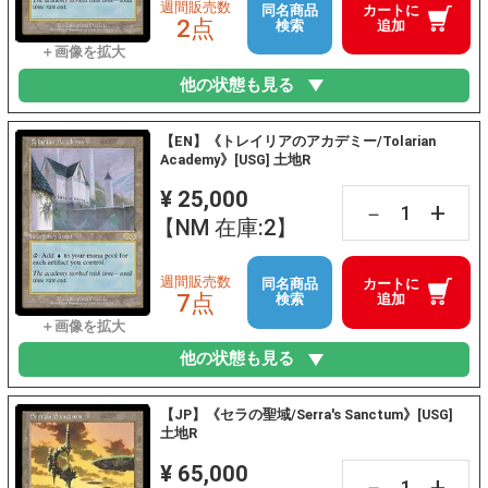
週間販売数
同名商品
カートに
2点
検索
追加
他の状態も見る
【EN】《トレイリアのアカデミー/Tolarian
Academy》[USG] 土地R
¥ 25,000
+
－
【NM 在庫:2】
週間販売数
同名商品
カートに
7点
検索
追加
他の状態も見る
【JP】《セラの聖域/Serra's Sanctum》[USG]
土地R
¥ 65,000
+
－