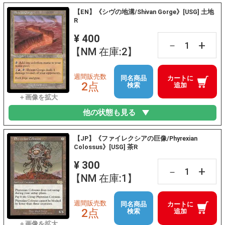
【EN】《シヴの地溝/Shivan Gorge》[USG] 土地
R
¥ 400
+
－
【NM 在庫:2】
週間販売数
同名商品
カートに
2点
検索
追加
他の状態も見る
【JP】《ファイレクシアの巨像/Phyrexian
Colossus》[USG] 茶R
¥ 300
+
－
【NM 在庫:1】
週間販売数
同名商品
カートに
2点
検索
追加