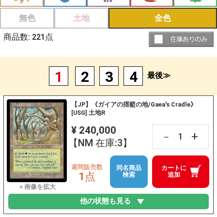
無色
土地
全色
商品数:
221
点
1
2
3
4
最後≫
【JP】《ガイアの揺籃の地/Gaea's Cradle》
[USG] 土地R
¥ 240,000
+
－
【NM 在庫:3】
週間販売数
同名商品
カートに
1点
検索
追加
他の状態も見る