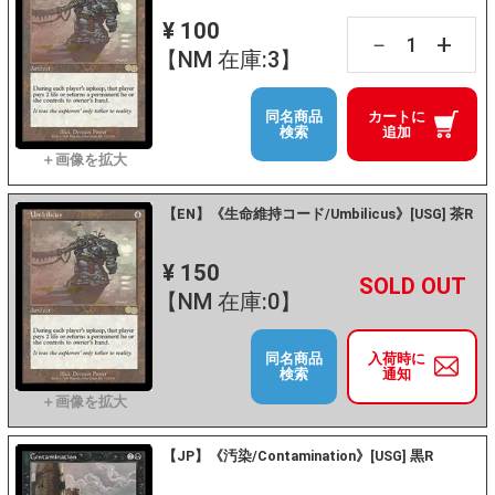
¥ 100
+
－
【NM 在庫:3】
同名商品
カートに
検索
追加
【EN】《生命維持コード/Umbilicus》[USG] 茶R
¥ 150
+
－
【NM 在庫:0】
同名商品
入荷時に
検索
通知
【JP】《汚染/Contamination》[USG] 黒R