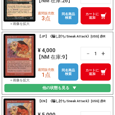
【NM 在庫:26】
週間販売数
同名商品
カートに
3点
検索
追加
【JP】《騙し討ち/Sneak Attack》[USG] 赤R
¥ 4,000
+
－
【NM 在庫:9】
週間販売数
同名商品
カートに
1点
検索
追加
他の状態も見る
【EN】《騙し討ち/Sneak Attack》[USG] 赤R
¥ 5,000