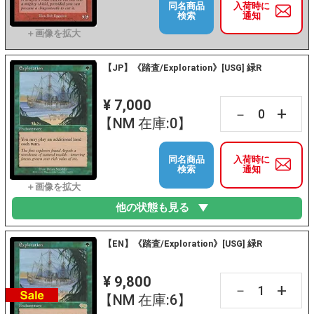
同名商品
入荷時に
検索
通知
【JP】《踏査/Exploration》[USG] 緑R
¥ 7,000
+
－
【NM 在庫:0】
同名商品
入荷時に
検索
通知
他の状態も見る
【EN】《踏査/Exploration》[USG] 緑R
¥ 9,800
+
－
【NM 在庫:6】