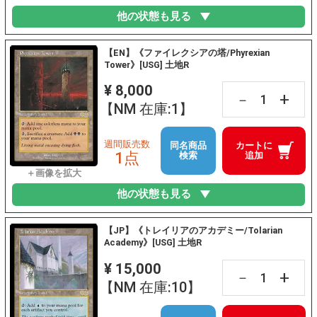
他の状態も見る
【EN】《ファイレクシアの塔/Phyrexian
Tower》[USG] 土地R
¥ 8,000
+
－
【NM 在庫:1】
週間販売数
同名商品
カートに
1点
検索
追加
他の状態も見る
【JP】《トレイリアのアカデミー/Tolarian
Academy》[USG] 土地R
¥ 15,000
+
－
【NM 在庫:10】