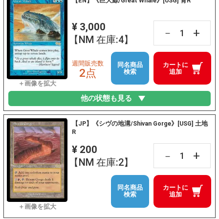
【EN】《巨大鯨/Great Whale》[USG] 青R
¥ 3,000
+
－
【NM 在庫:4】
週間販売数
同名商品
カートに
2点
検索
追加
他の状態も見る
【JP】《シヴの地溝/Shivan Gorge》[USG] 土地
R
¥ 200
+
－
【NM 在庫:2】
同名商品
カートに
検索
追加