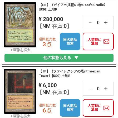
【EN】《ガイアの揺籃の地/Gaea's Cradle》
[USG] 土地R
¥ 280,000
+
－
【NM 在庫:0】
週間販売数
同名商品
入荷時に
3点
検索
通知
他の状態も見る
【JP】《ファイレクシアの塔/Phyrexian
Tower》[USG] 土地R
¥ 6,000
+
－
【NM 在庫:0】
週間販売数
同名商品
入荷時に
6点
検索
通知