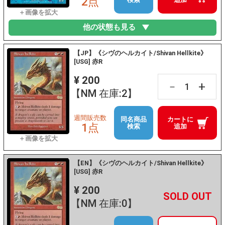
2点
他の状態も見る
【JP】《シヴのヘルカイト/Shivan Hellkite》
[USG] 赤R
¥ 200
+
－
【NM 在庫:2】
週間販売数
同名商品
カートに
1点
検索
追加
【EN】《シヴのヘルカイト/Shivan Hellkite》
[USG] 赤R
¥ 200
+
－
【NM 在庫:0】