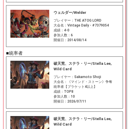
ウェルダー/Welder
プレイヤー：
THE ATOG LORD
大会名：
Vintage Daily - #7379054
成績：
4-0
参加人数：
6
開催日：
2014/08/14
■統率者
破天荒、ステラ・リー/Stella Lee,
Wild Card
プレイヤー：
Sakamoto Shoji
大会名：
《マインド・ストーン》争奪
統率者【ブラケット4以上】
成績：
TOP8
参加人数：
10
開催日：
2026/07/11
破天荒、ステラ・リー/Stella Lee,
Wild Card