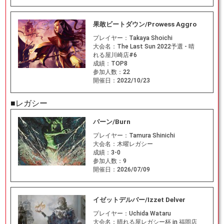
果敢ビートダウン/Prowess Aggro
プレイヤー：
Takaya Shoichi
大会名：
The Last Sun 2022予選 - 晴
れる屋川崎店#6
成績：
TOP8
参加人数：
22
開催日：
2022/10/23
■レガシー
バーン/Burn
プレイヤー：
Tamura Shinichi
大会名：
木曜レガシー
成績：
3-0
参加人数：
9
開催日：
2026/07/09
イゼットデルバー/Izzet Delver
プレイヤー：
Uchida Wataru
大会名：
晴れる屋レガシー杯 in 福岡店