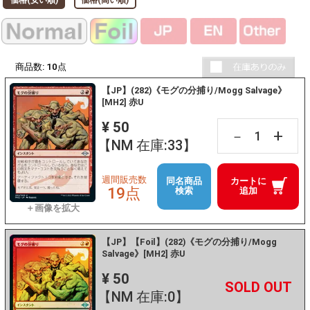
商品数:
10
点
【JP】(282)《モグの分捕り/Mogg Salvage》
[MH2] 赤U
¥ 50
+
－
【NM 在庫:33】
週間販売数
同名商品
カートに
19点
検索
追加
【JP】【Foil】(282)《モグの分捕り/Mogg
Salvage》[MH2] 赤U
¥ 50
+
－
【NM 在庫:0】