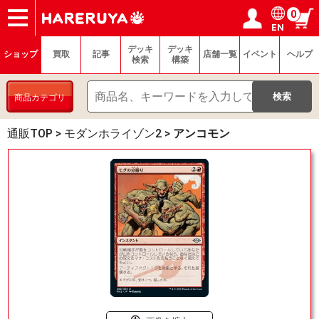
0
EN
ショップ
買取
記事
デッキ検索
デッキ構築
選手一覧
店舗一覧
イベント
ヘルプ
お問い合わせ
ログイン／会員登録
マイページ
デッキ
デッキ
ショップ
買取
記事
店舗一覧
イベント
ヘルプ
検索
構築
商品カテゴリ
通販TOP
>
モダンホライゾン2
>
アンコモン