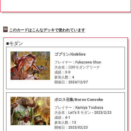
このカードはこんなデッキで使われています
■モダン
ゴブリン/Goblins
プレイヤー：
Fukazawa Shun
大会名：
旧枠モダンアリーナ
成績：
3-0
参加人数：
4
開催日：
2024/12/07
ボロス召集/Boros Convoke
プレイヤー：
Kamiya Tsubasa
大会名：
Let's 5 モダン - 2023/2/23
成績：
4-1
参加人数：
13
開催日：
2023/02/23