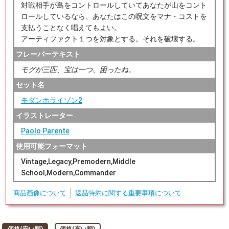
対戦相手が島をコントロールしていてあなたが山をコント
ロールしているなら、あなたはこの呪文をマナ・コストを
支払うことなく唱えてもよい。
アーティファクト１つを対象とする。それを破壊する。
フレーバーテキスト
モグが三匹、宝は一つ、困ったね。
セット名
モダンホライゾン2
イラストレーター
Paolo Parente
使用可能フォーマット
Vintage,Legacy,Premodern,Middle
School,Modern,Commander
商品画像について
返品特約に関する重要事項について
価格(安い順)
価格(高い順)