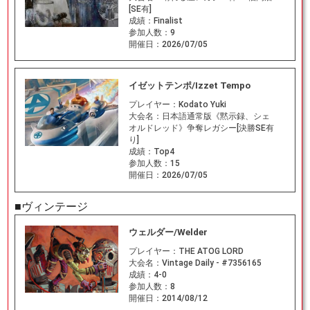
[SE有]
成績：
Finalist
参加人数：
9
開催日：
2026/07/05
イゼットテンポ/Izzet Tempo
プレイヤー：
Kodato Yuki
大会名：
日本語通常版《黙示録、シェ
オルドレッド》争奪レガシー[決勝SE有
り]
成績：
Top4
参加人数：
15
開催日：
2026/07/05
■ヴィンテージ
ウェルダー/Welder
プレイヤー：
THE ATOG LORD
大会名：
Vintage Daily - #7356165
成績：
4-0
参加人数：
8
開催日：
2014/08/12