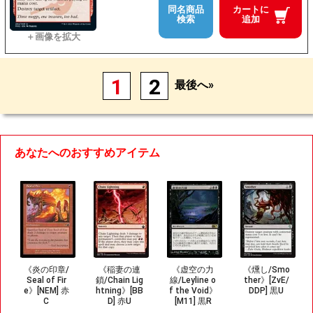
同名商品
カートに
検索
追加
1
2
最後へ»
あなたへのおすすめアイテム
《炎の印章/
《稲妻の連
《虚空の力
《燻し/Smo
Seal of Fir
鎖/Chain Lig
線/Leyline o
ther》[ZvE/
e》[NEM] 赤
htning》[BB
f the Void》
DDP] 黒U
C
D] 赤U
[M11] 黒R