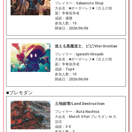
プレイヤー：
Sakamoto Shoji
大会名：
■ボーダーレス■《古えの墳
墓》争奪統率者
成績：
優勝
参加人数：
10
開催日：
2026/06/06
迷える黒魔道士、ビビ/Vivi Ornitier
プレイヤー：
Igarashi Hiroyuki
大会名：
■ボーダーレス■《古えの墳
墓》争奪統率者
成績：
Top4
参加人数：
10
開催日：
2026/06/06
■プレモダン
土地破壊/Land Destruction
プレイヤー：
Ikuta Naohisa
大会名：
Match 4 Fun プレモダン in 大
須店
成績：
3-0
参加人数：
3