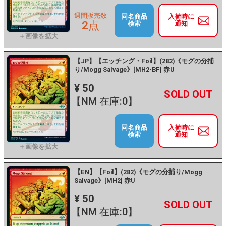
週間販売数
同名商品
入荷時に
2点
検索
通知
【JP】【エッチング・Foil】(282)《モグの分捕
り/Mogg Salvage》[MH2-BF] 赤U
¥ 50
+
－
【NM 在庫:0】
同名商品
入荷時に
検索
通知
【EN】【Foil】(282)《モグの分捕り/Mogg
Salvage》[MH2] 赤U
¥ 50
+
－
【NM 在庫:0】