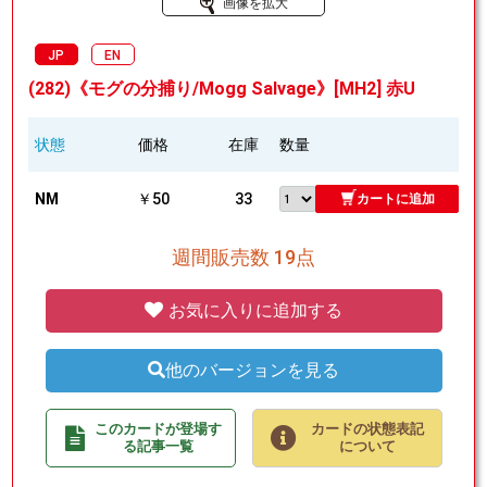
画像を拡大
JP
EN
(282)《モグの分捕り/Mogg Salvage》[MH2] 赤U
状態
価格
在庫
数量
NM
￥50
33
カートに追加
週間販売数 19点
お気に入りに追加する
他のバージョンを見る
このカードが登場す
カードの状態表記
る記事一覧
について