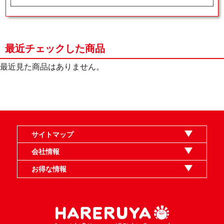
最近チェックした商品
最近見た商品はありません。
サイトマップ
オンラインショップ
買取
記事
選手一覧
デッキ検索
デッキ構築
イベント・大会
店舗のご案内
お問い合わせ
ヘルプ
FAQ
会社情報
利用規約
スタッフ募集
特定商取引法表示
個人情報保護指針
企業情報
お得な情報
晴れる屋X
晴れる屋チャンネル
MTGプロフィールを作ろう
MTG統率者診断アシスタント
「イベント開催の手引き」請求フォーム