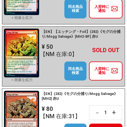
同名商品
入荷時に
検索
通知
【EN】【エッチング・Foil】(282)《モグの分捕
り/Mogg Salvage》[MH2-BF] 赤U
¥ 50
+
－
【NM 在庫:0】
同名商品
入荷時に
検索
通知
【EN】(282)《モグの分捕り/Mogg Salvage》
[MH2] 赤U
¥ 80
+
－
【NM 在庫:31】