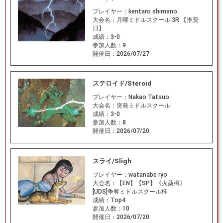
プレイヤー：
kentaro shimano
大会名：
月曜ミドルスクール 3R 【推奨
日】
成績：
3-0
参加人数：
9
開催日：
2026/07/27
ステロイド/Steroid
プレイヤー：
Nakao Tatsuo
大会名：
突発ミドルスクール
成績：
3-0
参加人数：
8
開催日：
2026/07/20
スライ/Sligh
プレイヤー：
watanabe ryo
大会名：
【EN】【SP】《火薬樽》
[UDS]争奪ミドルスクール杯
成績：
Top4
参加人数：
10
開催日：
2026/07/20