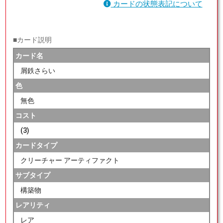
カードの状態表記について
■カード説明
カード名
屑鉄さらい
色
無色
コスト
(3)
カードタイプ
クリーチャー アーティファクト
サブタイプ
構築物
レアリティ
レア