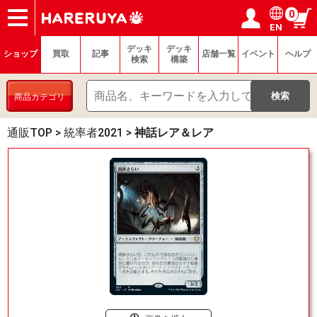
0
EN
ショップ
買取
記事
デッキ検索
デッキ構築
選手一覧
店舗一覧
イベント
ヘルプ
お問い合わせ
ログイン／会員登録
マイページ
デッキ
デッキ
ショップ
買取
記事
店舗一覧
イベント
ヘルプ
検索
構築
商品カテゴリ
通販TOP
>
統率者2021
>
神話レア＆レア