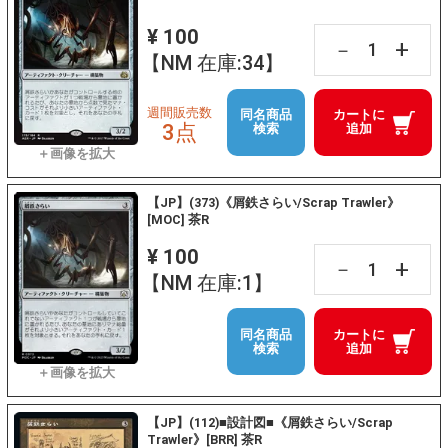
¥ 100
+
－
【NM 在庫:34】
週間販売数
同名商品
カートに
3点
検索
追加
【JP】(373)《屑鉄さらい/Scrap Trawler》
[MOC] 茶R
¥ 100
+
－
【NM 在庫:1】
同名商品
カートに
検索
追加
【JP】(112)■設計図■《屑鉄さらい/Scrap
Trawler》[BRR] 茶R