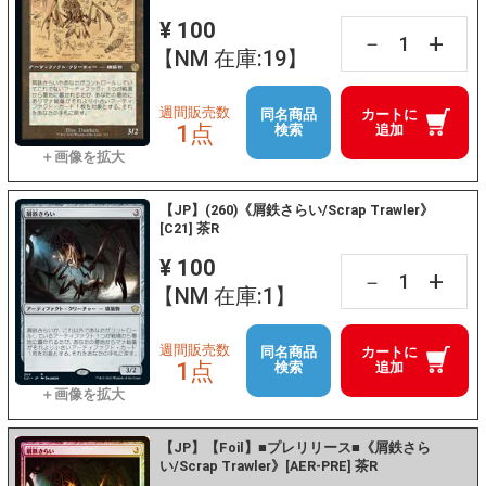
¥ 100
+
－
【NM 在庫:19】
週間販売数
同名商品
カートに
1点
検索
追加
【JP】(260)《屑鉄さらい/Scrap Trawler》
[C21] 茶R
¥ 100
+
－
【NM 在庫:1】
週間販売数
同名商品
カートに
1点
検索
追加
【JP】【Foil】■プレリリース■《屑鉄さら
い/Scrap Trawler》[AER-PRE] 茶R