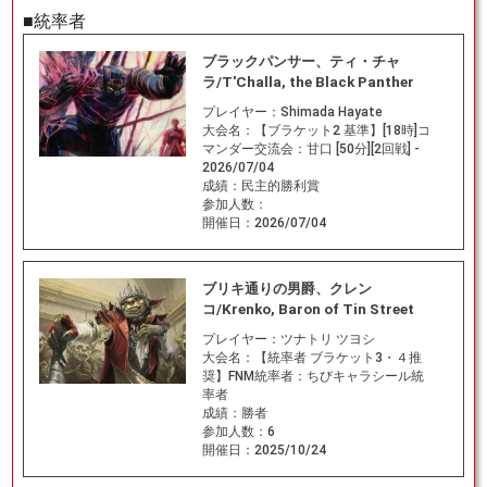
■統率者
ブラックパンサー、ティ・チャ
ラ/T'Challa, the Black Panther
プレイヤー：
Shimada Hayate
大会名：
【ブラケット2 基準】[18時]コ
マンダー交流会：甘口 [50分][2回戦] -
2026/07/04
成績：
民主的勝利賞
参加人数：
開催日：
2026/07/04
ブリキ通りの男爵、クレン
コ/Krenko, Baron of Tin Street
プレイヤー：
ツナトリ ツヨシ
大会名：
【統率者 ブラケット3・４推
奨】FNM統率者：ちびキャラシール統
率者
成績：
勝者
参加人数：
6
開催日：
2025/10/24