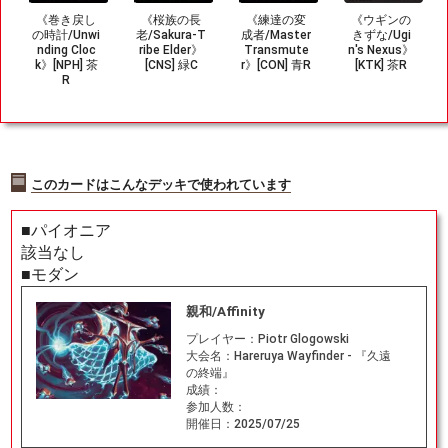
《巻き戻し
《桜族の長
《練達の変
《ウギンの
の時計/Unwi
老/Sakura-T
成者/Master
きずな/Ugi
nding Cloc
ribe Elder》
Transmute
n's Nexus》
k》[NPH] 茶
[CNS] 緑C
r》[CON] 青R
[KTK] 茶R
R
このカードはこんなデッキで使われています
■パイオニア
該当なし
■モダン
親和/Affinity
プレイヤー：
Piotr Glogowski
大会名：
Hareruya Wayfinder - 『久遠
の終端』
成績：
参加人数：
開催日：
2025/07/25