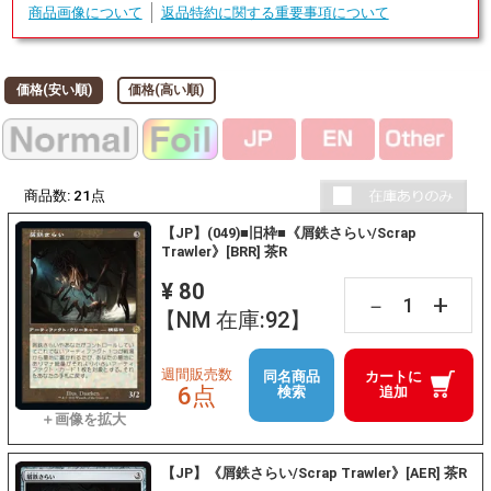
商品画像について
返品特約に関する重要事項について
価格(安い順)
価格(高い順)
商品数:
21
点
【JP】(049)■旧枠■《屑鉄さらい/Scrap
Trawler》[BRR] 茶R
¥ 80
+
－
【NM 在庫:92】
週間販売数
同名商品
カートに
6点
検索
追加
【JP】《屑鉄さらい/Scrap Trawler》[AER] 茶R