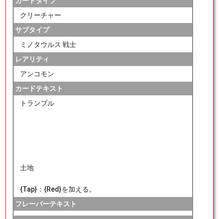
カードタイプ
クリーチャー
サブタイプ
ミノタウルス 戦士
レアリティ
アンコモン
カードテキスト
トランプル
土地
{Tap}：{Red}を加える。
フレーバーテキスト