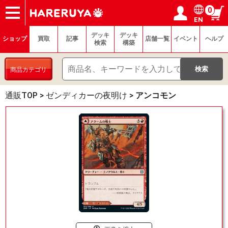
0
EN
ショップ
買取
記事
デッキ検索
デッキ構築
選手一覧
店舗一覧
イベント
ヘルプ
お問い合わせ
ログイン／会員登録
マイページ
デッキ
デッキ
ショップ
買取
記事
店舗一覧
イベント
ヘルプ
検索
構築
商品カテゴリ
通販TOP
>
ゼンディカーの夜明け
>
アンコモン