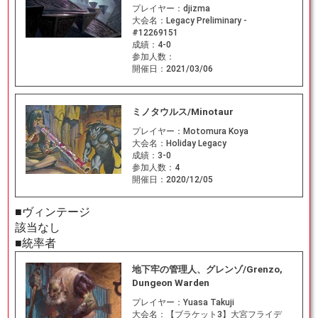
プレイヤー：
djizma
大会名：
Legacy Preliminary -
#12269151
成績：
4-0
参加人数：
開催日：
2021/03/06
ミノタウルス/Minotaur
プレイヤー：
Motomura Koya
大会名：
Holiday Legacy
成績：
3-0
参加人数：
4
開催日：
2020/12/05
■ヴィンテージ
該当なし
■統率者
地下牢の管理人、グレンゾ/Grenzo,
Dungeon Warden
プレイヤー：
Yuasa Takuji
大会名：
【ブラケット3】大宮フライデ