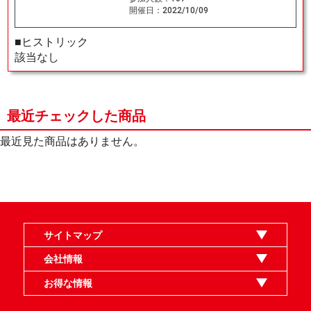
開催日：
2022/10/09
■ヒストリック
該当なし
最近チェックした商品
最近見た商品はありません。
サイトマップ
オンラインショップ
買取
記事
選手一覧
デッキ検索
デッキ構築
イベント・大会
店舗のご案内
お問い合わせ
ヘルプ
FAQ
会社情報
利用規約
スタッフ募集
特定商取引法表示
個人情報保護指針
企業情報
お得な情報
晴れる屋X
晴れる屋チャンネル
MTGプロフィールを作ろう
MTG統率者診断アシスタント
「イベント開催の手引き」請求フォーム