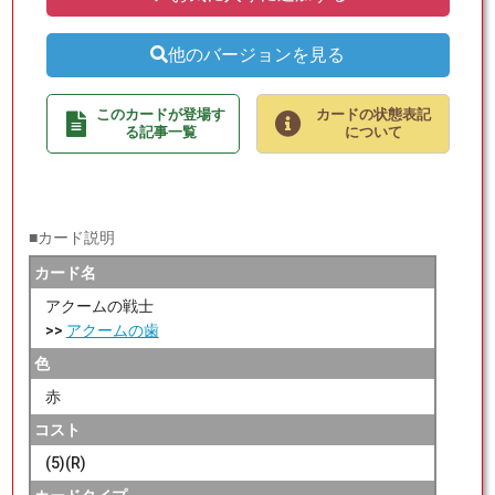
他のバージョンを見る
このカードが登場す
カードの状態表記
る記事一覧
について
■カード説明
カード名
アクームの戦士
>>
アクームの歯
色
赤
コスト
(5)(R)