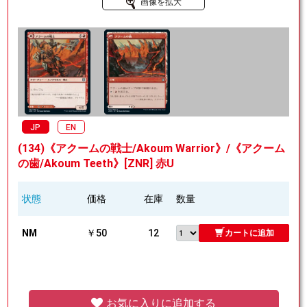
画像を拡大
JP
EN
(134)《アクームの戦士/Akoum Warrior》/《アクーム
の歯/Akoum Teeth》[ZNR] 赤U
状態
価格
在庫
数量
NM
￥50
12
カートに追加
お気に入りに追加する