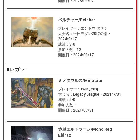
開催日：
2025/09/07
ベルチャー/Belcher
プレイヤー：
エンドウ タダシ
大会名：
平日モダン20時の部 -
2024/9/17
成績：
3-0
参加人数：
12
開催日：
2024/09/17
■レガシー
ミノタウルス/Minotaur
プレイヤー：
twin_mtg
大会名：
Legacy League - 2021/7/31
成績：
5-0
参加人数：
開催日：
2021/07/31
赤単エルドラージ/Mono Red
Eldrazi