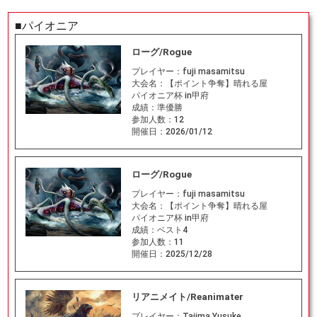
■パイオニア
ローグ/Rogue
プレイヤー：
fuji masamitsu
大会名：
【ポイント争奪】晴れる屋
パイオニア杯 in甲府
成績：
準優勝
参加人数：
12
開催日：
2026/01/12
ローグ/Rogue
プレイヤー：
fuji masamitsu
大会名：
【ポイント争奪】晴れる屋
パイオニア杯 in甲府
成績：
ベスト4
参加人数：
11
開催日：
2025/12/28
リアニメイト/Reanimater
プレイヤー：
Tajima Yusuke