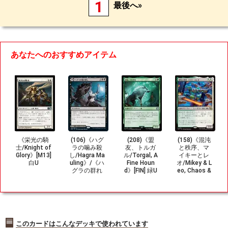
1
最後へ»
あなたへのおすすめアイテム
《栄光の騎
(106)《ハグ
(208)《盟
(158)《混沌
士/Knight of
ラの噛み殺
友、トルガ
と秩序、マ
Glory》[M13]
し/Hagra Ma
ル/Torgal, A
イキーとレ
白U
uling》/《ハ
Fine Houn
オ/Mikey & L
グラの群れ
d》[FIN] 緑U
eo, Chaos &
穴/Hagra Br
Order》[TM
oodpit》[ZN
T] 金R
R] 黒R
このカードはこんなデッキで使われています