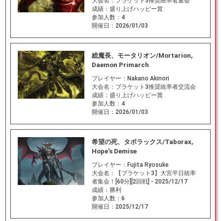
大会名：
ブラケット3推奨統率者集会
成績：
盛り上げハッピー賞
参加人数：
4
開催日：
2026/01/03
総魔長、モータリオン/Mortarion,
Daemon Primarch
プレイヤー：
Nakano Akinori
大会名：
ブラケット3推奨統率者交流会
成績：
盛り上げハッピー賞
参加人数：
4
開催日：
2026/01/03
希望の死、タボラックス/Taborax,
Hope's Demise
プレイヤー：
Fujita Ryosuke
大会名：
【ブラケット3】大宮平日統率
者集会！[60分][2回戦] - 2025/12/17
成績：
勝利
参加人数：
6
開催日：
2025/12/17