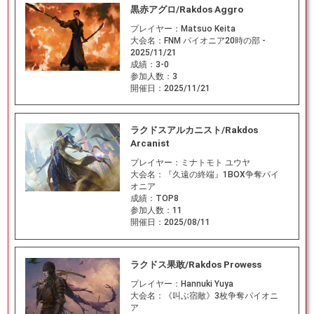
黒赤アグロ/Rakdos Aggro
プレイヤー：
Matsuo Keita
大会名：
FNM パイオニア20時の部 -
2025/11/21
成績：
3-0
参加人数：
3
開催日：
2025/11/21
ラクドスアルカニスト/Rakdos
Arcanist
プレイヤー：
ミナトモト ユウヤ
大会名：
『久遠の終端』1BOX争奪パイ
オニア
成績：
TOP8
参加人数：
11
開催日：
2025/08/11
ラクドス果敢/Rakdos Prowess
プレイヤー：
Hannuki Yuya
大会名：
《叫ぶ宿敵》3枚争奪パイオニ
ア