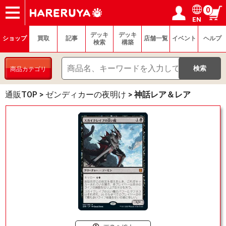
0
EN
ショップ
買取
記事
デッキ検索
デッキ構築
選手一覧
店舗一覧
イベント
ヘルプ
お問い合わせ
ログイン／会員登録
マイページ
デッキ
デッキ
ショップ
買取
記事
店舗一覧
イベント
ヘルプ
検索
構築
商品カテゴリ
通販TOP
>
ゼンディカーの夜明け
>
神話レア＆レア