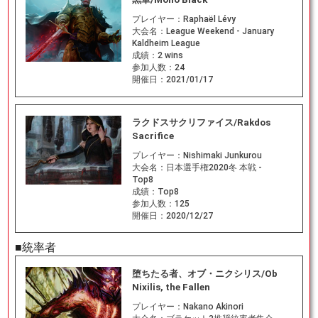
プレイヤー：
Raphaël Lévy
大会名：
League Weekend - January
Kaldheim League
成績：
2 wins
参加人数：
24
開催日：
2021/01/17
ラクドスサクリファイス/Rakdos
Sacrifice
プレイヤー：
Nishimaki Junkurou
大会名：
日本選手権2020冬 本戦 -
Top8
成績：
Top8
参加人数：
125
開催日：
2020/12/27
■統率者
堕ちたる者、オブ・ニクシリス/Ob
Nixilis, the Fallen
プレイヤー：
Nakano Akinori