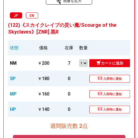
画像を拡大
JP
EN
(122)《スカイクレイブの災い魔/Scourge of the
Skyclaves》[ZNR] 黒R
状態
価格
在庫
数量
NM
￥200
7
カートに追加
SP
￥180
0
入荷時に通知
MP
￥160
0
入荷時に通知
HP
￥140
0
入荷時に通知
週間販売数 2点