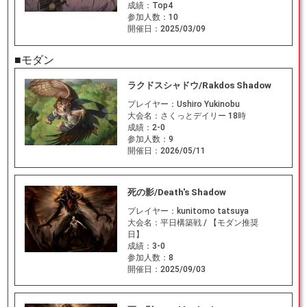
成績：
Top4
参加人数：
10
開催日：
2025/03/09
■モダン
ラクドスシャドウ/Rakdos Shadow
プレイヤー：
Ushiro Yukinobu
大会名：
さくっとデイリー 18時
成績：
2-0
参加人数：
9
開催日：
2026/05/11
死の影/Death's Shadow
プレイヤー：
kunitomo tatsuya
大会名：
平日構築戦 / 【モダン推奨
日】
成績：
3-0
参加人数：
8
開催日：
2025/09/03