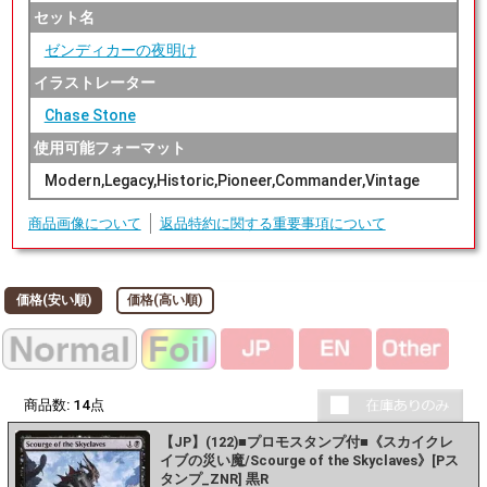
セット名
ゼンディカーの夜明け
イラストレーター
Chase Stone
使用可能フォーマット
Modern,Legacy,Historic,Pioneer,Commander,Vintage
商品画像について
返品特約に関する重要事項について
価格(安い順)
価格(高い順)
商品数:
14
点
【JP】(122)■プロモスタンプ付■《スカイクレ
イブの災い魔/Scourge of the Skyclaves》[Pス
タンプ_ZNR] 黒R