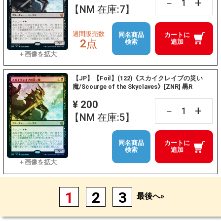
+
－
【NM 在庫:7】
週間販売数
同名商品
カートに
2点
検索
追加
【JP】【Foil】(122)《スカイクレイブの災い
魔/Scourge of the Skyclaves》[ZNR] 黒R
¥ 200
+
－
【NM 在庫:5】
同名商品
カートに
検索
追加
1
2
3
最後へ»