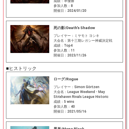
成績：
準優勝
参加人数：
8
開催日：
2024/01/20
死の影/Death's Shadow
プレイヤー：
ミヤモト ヨシキ
大会名：
第十三期レガシー神威決定戦
成績：
Top4
参加人数：
11
開催日：
2023/11/26
■ヒストリック
ローグ/Rogue
プレイヤー：
Simon Görtzen
大会名：
League Weekend - May
Strixhaven Rivals League Historic
成績：
5 wins
参加人数：
40
開催日：
2021/05/16
黒単/Mono Black