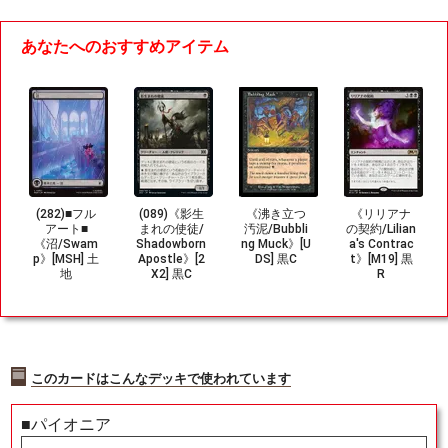
あなたへのおすすめアイテム
(282)■フル
(089)《影生
《沸き立つ
《リリアナ
アート■
まれの使徒/
汚泥/Bubbli
の契約/Lilian
《沼/Swam
Shadowborn
ng Muck》[U
a's Contrac
p》[MSH] 土
Apostle》[2
DS] 黒C
t》[M19] 黒
地
X2] 黒C
R
このカードはこんなデッキで使われています
■パイオニア