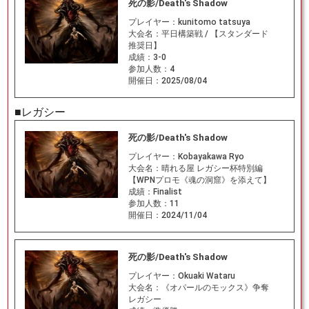
死の影/Death's Shadow
プレイヤー：
kunitomo tatsuya
大会名：
平日構築戦 / 【スタンダード
推奨日】
成績：
3-0
参加人数：
4
開催日：
2025/08/04
■レガシー
死の影/Death's Shadow
プレイヤー：
Kobayakawa Ryo
大会名：
晴れる屋 レガシー杯特別編
【WPNプロモ《魂の洞窟》を添えて】
成績：
Finalist
参加人数：
11
開催日：
2024/11/04
死の影/Death's Shadow
プレイヤー：
Okuaki Wataru
大会名：
《オパールのモックス》争奪
レガシー