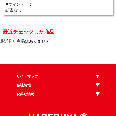
■ヴィンテージ
該当なし
最近チェックした商品
最近見た商品はありません。
サイトマップ
オンラインショップ
買取
記事
選手一覧
デッキ検索
デッキ構築
イベント・大会
店舗のご案内
お問い合わせ
ヘルプ
FAQ
会社情報
利用規約
スタッフ募集
特定商取引法表示
個人情報保護指針
企業情報
お得な情報
晴れる屋X
晴れる屋チャンネル
MTGプロフィールを作ろう
MTG統率者診断アシスタント
「イベント開催の手引き」請求フォーム