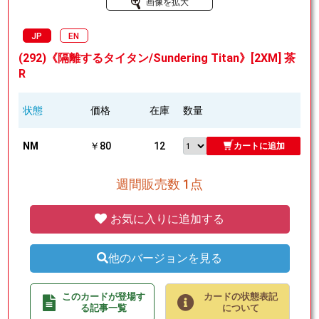
画像を拡大
JP
EN
(292)《隔離するタイタン/Sundering Titan》[2XM] 茶
R
状態
価格
在庫
数量
NM
￥80
12
カートに追加
週間販売数 1点
お気に入りに追加する
他のバージョンを見る
このカードが登場す
カードの状態表記
る記事一覧
について