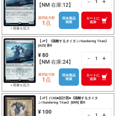
+
－
【NM 在庫:12】
週間販売数
同名商品
カートに
1点
検索
追加
【JP】《隔離するタイタン/Sundering Titan》
[A25] 茶R
¥ 80
+
－
【NM 在庫:24】
週間販売数
同名商品
カートに
1点
検索
追加
【JP】(120)■設計図■《隔離するタイタ
ン/Sundering Titan》[BRR] 茶R
¥ 100
+
－