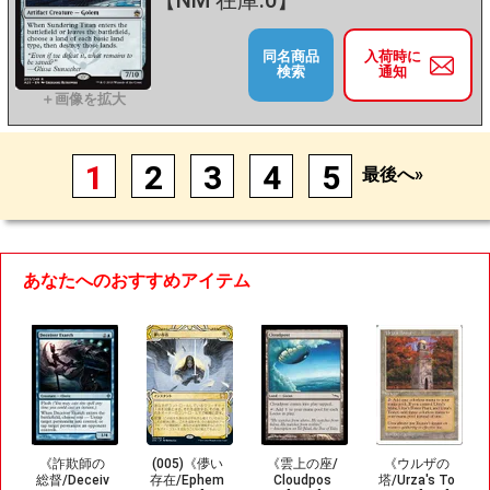
【NM 在庫:0】
同名商品
入荷時に
検索
通知
1
2
3
4
5
最後へ»
あなたへのおすすめアイテム
《詐欺師の
(005)《儚い
《雲上の座/
《ウルザの
総督/Deceiv
存在/Ephem
Cloudpos
塔/Urza's To