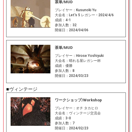
茶単/MUD
プレイヤー：
Kusunoki Yu
大会名：
Let's 5 レガシー - 2024/4/6
成績：
4-1
参加人数：
32
開催日：
2024/04/06
茶単/MUD
プレイヤー：
Hirose Yoshiyuki
大会名：
晴れる屋レガシー杯
成績：
優勝
参加人数：
8
開催日：
2024/03/23
■ヴィンテージ
ワークショップ/Workshop
プレイヤー：
オチ タカヒロ
大会名：
ヴィンテージ交流会
成績：
3-0
参加人数：
7
開催日：
2024/02/23