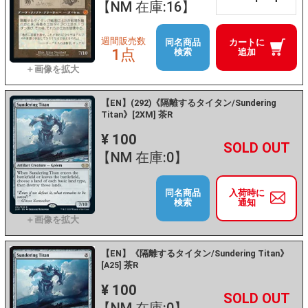
【NM 在庫:16】
週間販売数
同名商品
カートに
1点
検索
追加
【EN】(292)《隔離するタイタン/Sundering
Titan》[2XM] 茶R
¥ 100
+
－
【NM 在庫:0】
同名商品
入荷時に
検索
通知
【EN】《隔離するタイタン/Sundering Titan》
[A25] 茶R
¥ 100
+
－