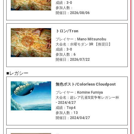
成績：
3-0
参加人数：
開催日：
2026/08/06
トロン/Tron
プレイヤー：
Mano Mitsunobu
大会名：
水曜モダン 3R 【推奨日】
成績：
3-0
参加人数：
6
開催日：
2026/07/22
■レガシー
無色ポスト/Colorless Cloudpost
プレイヤー：
Komine Fumiya
大会名：
超レア孔雀S賞争奪レガシー杯
- 2024/4/27
成績：
Top4
参加人数：
13
開催日：
2024/04/27