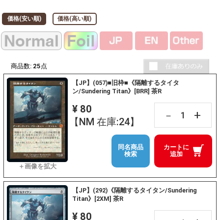
価格(安い順)
価格(高い順)
商品数:
25
点
【JP】(057)■旧枠■《隔離するタイタ
ン/Sundering Titan》[BRR] 茶R
¥ 80
+
－
【NM 在庫:24】
同名商品
カートに
検索
追加
【JP】(292)《隔離するタイタン/Sundering
Titan》[2XM] 茶R
¥ 80