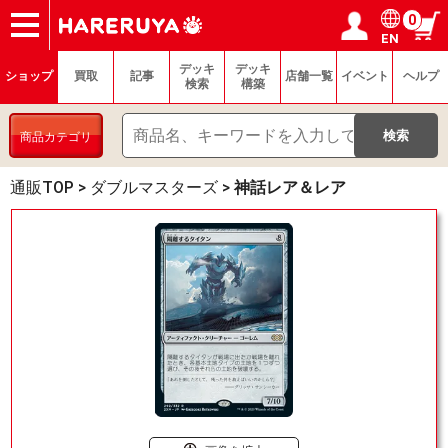
0
EN
ショップ
買取
記事
デッキ検索
デッキ構築
選手一覧
店舗一覧
イベント
ヘルプ
お問い合わせ
ログイン／会員登録
マイページ
デッキ
デッキ
ショップ
買取
記事
店舗一覧
イベント
ヘルプ
検索
構築
商品カテゴリ
通販TOP
>
ダブルマスターズ
>
神話レア＆レア