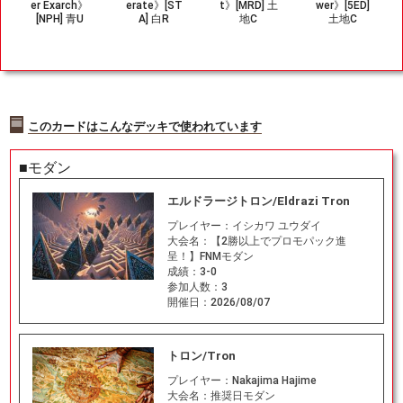
er Exarch》
erate》[ST
t》[MRD] 土
wer》[5ED]
[NPH] 青U
A] 白R
地C
土地C
このカードはこんなデッキで使われています
■モダン
エルドラージトロン/Eldrazi Tron
プレイヤー：
イシカワ ユウダイ
大会名：
【2勝以上でプロモパック進
呈！】FNMモダン
成績：
3-0
参加人数：
3
開催日：
2026/08/07
トロン/Tron
プレイヤー：
Nakajima Hajime
大会名：
推奨日モダン