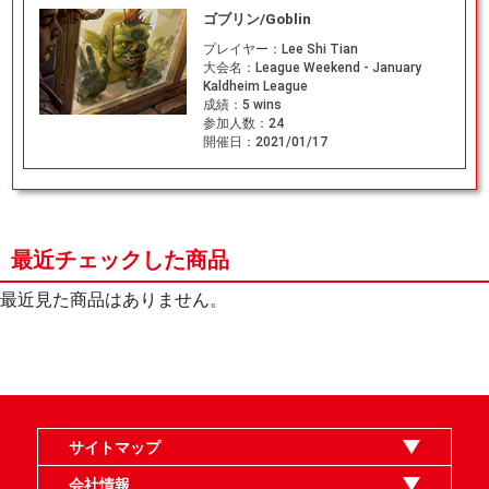
ゴブリン/Goblin
プレイヤー：
Lee Shi Tian
大会名：
League Weekend - January
Kaldheim League
成績：
5 wins
参加人数：
24
開催日：
2021/01/17
最近チェックした商品
最近見た商品はありません。
サイトマップ
オンラインショップ
買取
記事
選手一覧
デッキ検索
デッキ構築
イベント・大会
店舗のご案内
お問い合わせ
ヘルプ
FAQ
会社情報