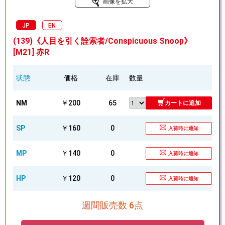
画像を拡大
JP
EN
(139)《人目を引く詮索者/Conspicuous Snoop》
[M21] 赤R
状態
価格
在庫
数量
NM
￥200
65
カートに追加
SP
￥160
0
入荷時に通知
MP
￥140
0
入荷時に通知
HP
￥120
0
入荷時に通知
週間販売数 6点