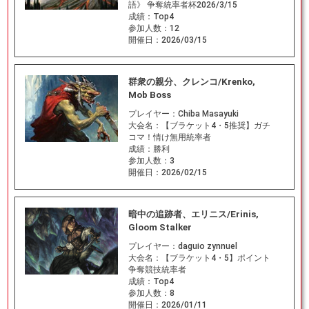
語》 争奪統率者杯2026/3/15
成績：
Top4
参加人数：
12
開催日：
2026/03/15
群衆の親分、クレンコ/Krenko,
Mob Boss
プレイヤー：
Chiba Masayuki
大会名：
【ブラケット4・5推奨】ガチ
コマ！情け無用統率者
成績：
勝利
参加人数：
3
開催日：
2026/02/15
暗中の追跡者、エリニス/Erinis,
Gloom Stalker
プレイヤー：
daguio zynnuel
大会名：
【ブラケット4・5】ポイント
争奪競技統率者
成績：
Top4
参加人数：
8
開催日：
2026/01/11