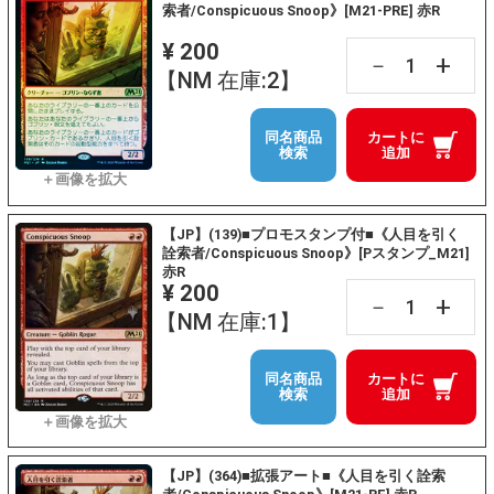
索者/Conspicuous Snoop》[M21-PRE] 赤R
¥ 200
+
－
【NM 在庫:2】
同名商品
カートに
検索
追加
【JP】(139)■プロモスタンプ付■《人目を引く
詮索者/Conspicuous Snoop》[Pスタンプ_M21]
赤R
¥ 200
+
－
【NM 在庫:1】
同名商品
カートに
検索
追加
【JP】(364)■拡張アート■《人目を引く詮索