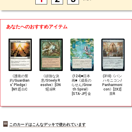
あなたへのおすすめアイテム
《護衛の誓
《頑強な決
(124)■日本
(310)《パン
約/Guardian
意/Steely R
画■《成長の
ハモニコン/
s' Pledge》
esolve》[ON
らせん/Grow
Panharmoni
[M12] 白C
S] 緑R
th Spiral》
con》[2X2]
[STA-JP] 金
茶R
R
このカードはこんなデッキで使われています