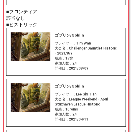
■フロンティア
該当なし
■ヒストリック
ゴブリン/Goblin
プレイヤー：
Tim Wan
大会名：
Challenger Gauntlet Historic
- 2021/8/9
成績：
17th
参加人数：
24
開催日：
2021/08/09
ゴブリン/Goblin
プレイヤー：
Lee Shi Tian
大会名：
League Weekend - April
Strixhaven League Historic
成績：
10 wins
参加人数：
24
開催日：
2021/04/11