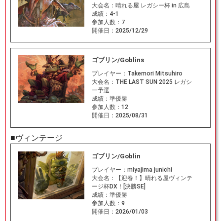
大会名：
晴れる屋 レガシー杯 in 広島
成績：
4-1
参加人数：
7
開催日：
2025/12/29
ゴブリン/Goblins
プレイヤー：
Takemori Mitsuhiro
大会名：
THE LAST SUN 2025 レガシ
ー予選
成績：
準優勝
参加人数：
12
開催日：
2025/08/31
■ヴィンテージ
ゴブリン/Goblin
プレイヤー：
miyajima junichi
大会名：
【迎春！】晴れる屋ヴィンテ
ージ杯DX！[決勝SE]
成績：
準優勝
参加人数：
9
開催日：
2026/01/03