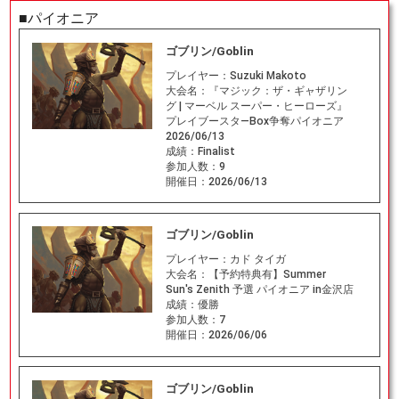
■パイオニア
ゴブリン/Goblin
プレイヤー：
Suzuki Makoto
大会名：
『マジック：ザ・ギャザリン
グ | マーベル スーパー・ヒーローズ』
プレイブースタ―Box争奪パイオニア
2026/06/13
成績：
Finalist
参加人数：
9
開催日：
2026/06/13
ゴブリン/Goblin
プレイヤー：
カド タイガ
大会名：
【予約特典有】Summer
Sun's Zenith 予選 パイオニア in金沢店
成績：
優勝
参加人数：
7
開催日：
2026/06/06
ゴブリン/Goblin