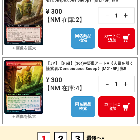
者/Conspicuous Snoop》[M21-BF] 赤R
¥ 300
+
－
【NM 在庫:2】
同名商品
カートに
検索
追加
【JP】【Foil】(364)■拡張アート■《人目を引く
詮索者/Conspicuous Snoop》[M21-BF] 赤R
¥ 300
+
－
【NM 在庫:4】
同名商品
カートに
検索
追加
1
2
3
最後へ»