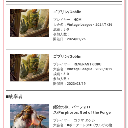
ゴブリン/Goblin
プレイヤー：
HOM
大会名：
Vintage League - 2024/1/26
成績：
5-0
参加人数：
開催日：
2024/01/26
ゴブリン/Goblin
プレイヤー：
REVENANTKIOKU
大会名：
Vintage League - 2023/3/19
成績：
5-0
参加人数：
開催日：
2023/03/19
■統率者
鍛冶の神、パーフォロ
ス/Purphoros, God of the Forge
プレイヤー：
コジマ タケシ
大会名：
■ボーダーレス■《ウルザの物