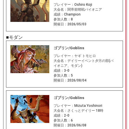
プレイヤー：
Oshiro Koji
大会名：
関帝前哨戦パイオニア
成績：
Champion
参加人数：
8
開催日：
2026/05/03
■モダン
ゴブリン/Goblins
プレイヤー：
ヤギ トモヒロ
大会名：
デイリーイベント夕方の部(パ
イオニア、モダン)
成績：
3-0
参加人数：
5
開催日：
2026/08/04
ゴブリン/Goblins
プレイヤー：
Mizuta Yoshinori
大会名：
さくっとデイリー 18時
成績：
2-0
参加人数：
6
開催日：
2026/06/08