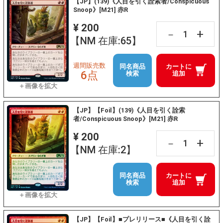
【JP】(139)《人目を引く詮索者/Conspicuous
Snoop》[M21] 赤R
¥ 200
+
－
【NM 在庫:65】
週間販売数
同名商品
カートに
6点
検索
追加
【JP】【Foil】(139)《人目を引く詮索
者/Conspicuous Snoop》[M21] 赤R
¥ 200
+
－
【NM 在庫:2】
同名商品
カートに
検索
追加
【JP】【Foil】■プレリリース■《人目を引く詮