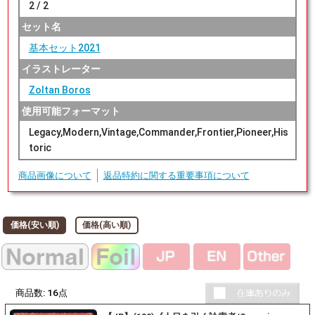
2 / 2
セット名
基本セット2021
イラストレーター
Zoltan Boros
使用可能フォーマット
Legacy,Modern,Vintage,Commander,Frontier,Pioneer,His
toric
商品画像について
返品特約に関する重要事項について
価格(安い順)
価格(高い順)
商品数:
16
点