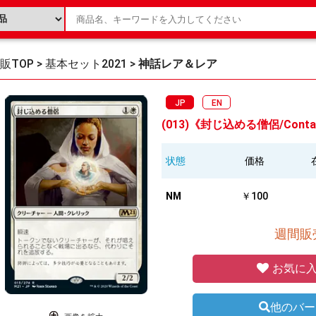
販TOP
>
基本セット2021
>
神話レア＆レア
JP
EN
(013)《封じ込める僧侶/Contain
状態
価格
NM
￥100
週間販売
お気に入
他のバー