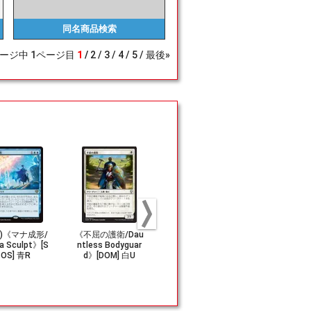
同名商品
検索
ージ中
1
ページ目
1
2
3
4
5
最後»
57)《マナ成形/
《不屈の護衛/Dau
(272)■フルアート
《天界の粛清/
a Sculpt》[S
ntless Bodyguar
■《平地/Plains》
estial Pur
OS] 青R
d》[DOM] 白U
[MKM] 土地
11] 白U