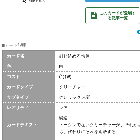
画像を拡大
このカードが登場す
る記事一覧
■カード説明
カード名
封じ込める僧侶
色
白
コスト
(1)(W)
カードタイプ
クリーチャー
サブタイプ
クレリック 人間
レアリティ
レア
瞬速
カードテキスト
トークンでないクリーチャーが、それが
ら、代わりにそれを追放する。