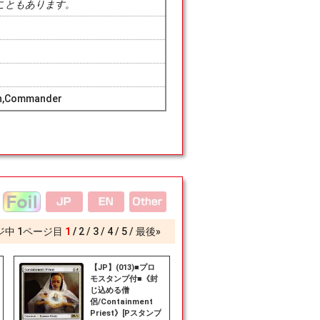
こともあります。
ern,Commander
ジ中
1
ページ目
1
2
3
4
5
最後»
【JP】(013)■プロ
モスタンプ付■《封
じ込める僧
侶/Containment
Priest》[Pスタンプ