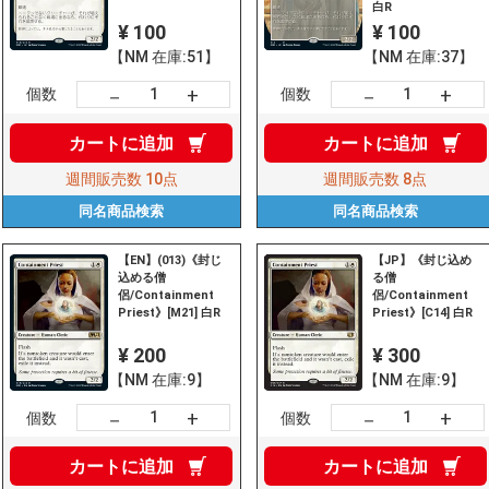
白R
¥ 100
¥ 100
【NM 在庫:51】
【NM 在庫:37】
+
+
－
－
個数
個数
カートに
追加
カートに
追加
週間販売数
10点
週間販売数
8点
同名商品
検索
同名商品
検索
【EN】(013)《封じ
【JP】《封じ込め
込める僧
る僧
侶/Containment
侶/Containment
Priest》[M21] 白R
Priest》[C14] 白R
¥ 200
¥ 300
【NM 在庫:9】
【NM 在庫:9】
+
+
－
－
個数
個数
カートに
追加
カートに
追加