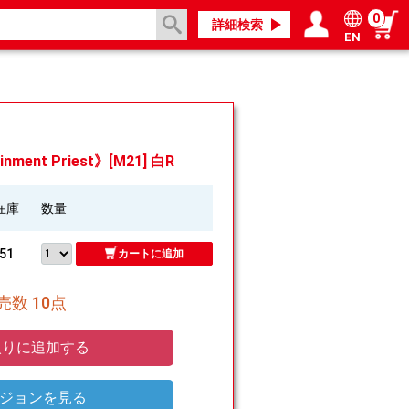
0
詳細検索
EN
ログイン／会員登録
マイページ
ment Priest》[M21] 白R
在庫
数量
51
カートに追加
数 10点
りに追加する
ジョンを見る