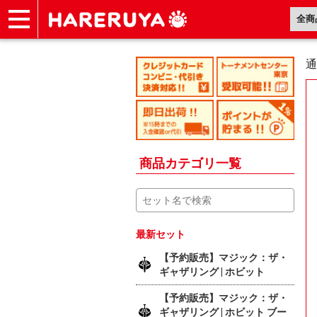
ショップ
買取
記事
デッキ検索
デッキ構築
選手一覧
店舗一覧
イベント
ヘルプ
お問い合わせ
通
商品カテゴリ一覧