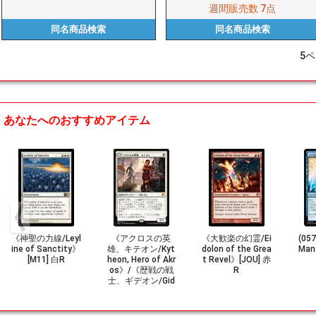
週間販売数
7点
同名商品
検索
同名商品
検索
5
ペ
あなたへのおすすめアイテム
《神聖の力線/Leyl
《アクロスの英
《大歓楽の幻霊/Ei
(0
ine of Sanctity》
雄、キテオン/Kyt
dolon of the Grea
Man
[M11] 白R
heon, Hero of Akr
t Revel》[JOU] 赤
os》/《歴戦の戦
R
士、ギデオン/Gid
eon, Battle-Forge
d》[ORI] 白R