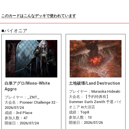
このカードはこんなデッキで使われています
■パイオニア
白単アグロ/Mono-White
土地破壊/Land Destruction
Aggro
プレイヤー：
Muraoka Hideaki
大会名：
【予約特典有】
プレイヤー：
_ZNT_
Summer Sun's Zenith 予選 パイ
大会名：
Pioneer Challenge 32 -
オニア in大須店
2026/07/24
成績：
Top8
成績：
3rd Place
参加人数：
13
参加人数：
47
開催日：
2026/07/26
開催日：
2026/07/24