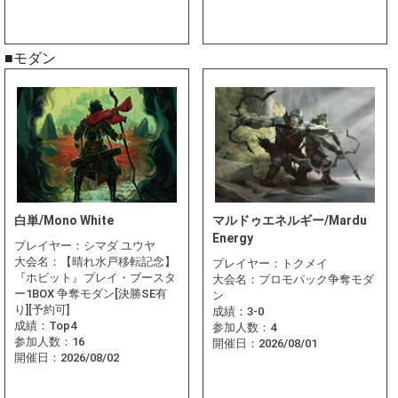
■モダン
白単/Mono White
マルドゥエネルギー/Mardu
Energy
プレイヤー：
シマダ ユウヤ
大会名：
【晴れ水戸移転記念】
プレイヤー：
トクメイ
『ホビット』プレイ・ブースタ
大会名：
プロモパック争奪モダ
ー1BOX 争奪モダン[決勝SE有
ン
り][予約可]
成績：
3-0
成績：
Top4
参加人数：
4
参加人数：
16
開催日：
2026/08/01
開催日：
2026/08/02