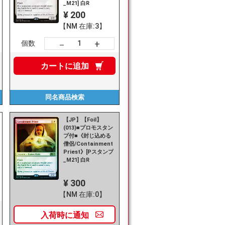
_M21] 白R
¥ 200
【NM 在庫:3】
+
－
個数
カートに
追加
同名商品
検索
【JP】【Foil】
(013)■プロモスタン
プ付■《封じ込める
僧侶/Containment
Priest》[Pスタンプ
_M21] 白R
¥ 300
【NM 在庫:0】
入荷時に
通知