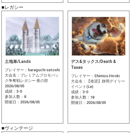
■レガシー
土地単/Lands
デス&タックス/Death &
Taxes
プレイヤー：
haraguchi satoshi
大会名：
プレミアムプロモパッ
プレイヤー：
Shimizu Hiroki
ク争奪戦レガシー 夜の部
大会名：
【推奨】静岡デイリー
2026/08/05
イベント(Le)
成績：
3-0
成績：
3-0
参加人数：
8
参加人数：
18
開催日：
2026/08/05
開催日：
2026/08/05
■ヴィンテージ