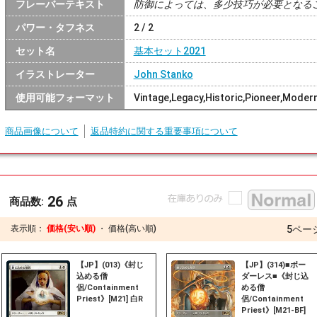
フレーバーテキスト
防御によっては、多少技巧が必要となる
パワー・タフネス
2 / 2
セット名
基本セット2021
イラストレーター
John Stanko
使用可能フォーマット
Vintage,Legacy,Historic,Pioneer,Mod
商品画像について
返品特約に関する重要事項について
26
商品数:
点
表示順：
価格(安い順)
・
価格(高い順)
5
ペー
【JP】(013)《封じ
【JP】(314)■ボー
込める僧
ダーレス■《封じ込
侶/Containment
める僧
Priest》[M21] 白R
侶/Containment
Priest》[M21-BF]