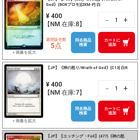
God》(BOXプロモ)[2XM-P] 白
¥ 400
+
－
【NM 在庫:8】
週間販売数
同名商品
カートに
5点
検索
追加
【JP】《神の怒り/Wrath of God》[C13] 白R
¥ 400
+
－
【NM 在庫:7】
同名商品
カートに
検索
追加
【JP】【エッチング・Foil】(477)《神の怒