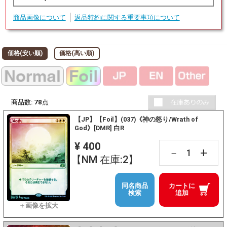
商品画像について
返品特約に関する重要事項について
価格(安い順)
価格(高い順)
商品数:
78
点
【JP】【Foil】(037)《神の怒り/Wrath of
God》[DMR] 白R
¥ 400
+
－
【NM 在庫:2】
同名商品
カートに
検索
追加