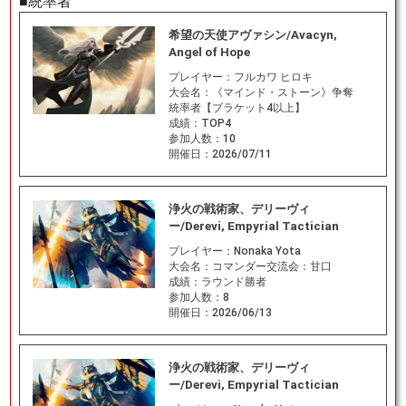
■統率者
希望の天使アヴァシン/Avacyn,
Angel of Hope
プレイヤー：
フルカワ ヒロキ
大会名：
《マインド・ストーン》争奪
統率者【ブラケット4以上】
成績：
TOP4
参加人数：
10
開催日：
2026/07/11
浄火の戦術家、デリーヴィ
ー/Derevi, Empyrial Tactician
プレイヤー：
Nonaka Yota
大会名：
コマンダー交流会：甘口
成績：
ラウンド勝者
参加人数：
8
開催日：
2026/06/13
浄火の戦術家、デリーヴィ
ー/Derevi, Empyrial Tactician