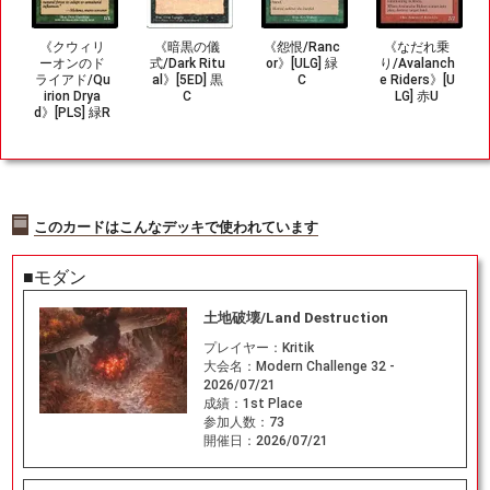
《クウィリ
《暗黒の儀
《怨恨/Ranc
《なだれ乗
ーオンのド
式/Dark Ritu
or》[ULG] 緑
り/Avalanch
ライアド/Qu
al》[5ED] 黒
C
e Riders》[U
irion Drya
C
LG] 赤U
d》[PLS] 緑R
このカードはこんなデッキで使われています
■モダン
土地破壊/Land Destruction
プレイヤー：
Kritik
大会名：
Modern Challenge 32 -
2026/07/21
成績：
1st Place
参加人数：
73
開催日：
2026/07/21