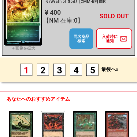
り/Wrath of God》[CMM-BF] 白R
¥ 400
+
－
【NM 在庫:0】
同名商品
入荷時に
検索
通知
1
2
3
4
5
最後へ»
あなたへのおすすめアイテム