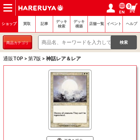
0
EN
ショップ
買取
記事
デッキ検索
デッキ構築
選手一覧
店舗一覧
イベント
ヘルプ
お問い合わせ
ログイン／会員登録
マイページ
デッキ
デッキ
ショップ
買取
記事
店舗一覧
イベント
ヘルプ
検索
構築
商品カテゴリ
通販TOP
>
第7版
>
神話レア＆レア