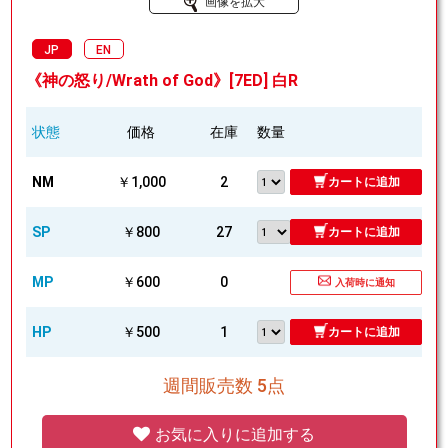
画像を拡大
JP
EN
《神の怒り/Wrath of God》[7ED] 白R
状態
価格
在庫
数量
NM
￥1,000
2
カートに追加
SP
￥800
27
カートに追加
MP
￥600
0
入荷時に通知
HP
￥500
1
カートに追加
週間販売数 5点
お気に入りに追加する