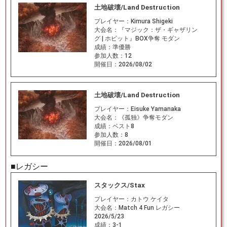
土地破壊/Land Destruction
プレイヤー：
Kimura Shigeki
大会名：
『マジック：ザ・ギャザリン
グ | ホビット』BOX争奪 モダン
成績：
準優勝
参加人数：
12
開催日：
2026/08/02
土地破壊/Land Destruction
プレイヤー：
Eisuke Yamanaka
大会名：
《孤独》争奪モダン
成績：
ベスト8
参加人数：
8
開催日：
2026/08/01
■レガシー
スタックス/Stax
プレイヤー：
カトウ ケイタ
大会名：
Match 4 Fun レガシー
2026/5/23
成績：
3-1