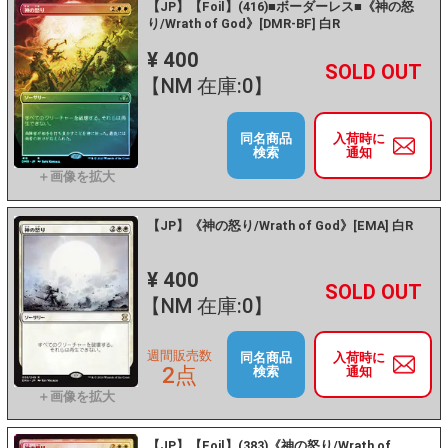
【JP】【Foil】(416)■ボーダーレス■《神の怒
り/Wrath of God》[DMR-BF] 白R
¥ 400
+
－
【NM 在庫:0】
同名商品
入荷時に
検索
通知
【JP】《神の怒り/Wrath of God》[EMA] 白R
¥ 400
+
－
【NM 在庫:0】
週間販売数
同名商品
入荷時に
2点
検索
通知
【JP】【Foil】(383)《神の怒り/Wrath of