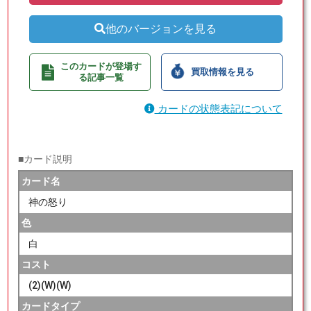
他のバージョンを見る
このカードが登場す
買取情報を見る
る記事一覧
カードの状態表記について
■カード説明
カード名
神の怒り
色
白
コスト
(2)(W)(W)
カードタイプ