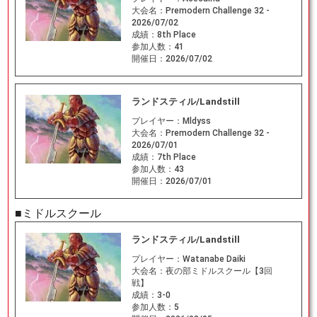
大会名：
Premodern Challenge 32 -
2026/07/02
成績：
8th Place
参加人数：
41
開催日：
2026/07/02
ランドスティル/Landstill
プレイヤー：
Mldyss
大会名：
Premodern Challenge 32 -
2026/07/01
成績：
7th Place
参加人数：
43
開催日：
2026/07/01
■ミドルスクール
ランドスティル/Landstill
プレイヤー：
Watanabe Daiki
大会名：
夜の部ミドルスクール【3回
戦】
成績：
3-0
参加人数：
5