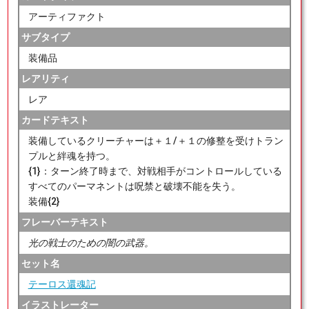
アーティファクト
サブタイプ
装備品
レアリティ
レア
カードテキスト
装備しているクリーチャーは＋１/＋１の修整を受けトラン
プルと絆魂を持つ。
{1}：ターン終了時まで、対戦相手がコントロールしている
すべてのパーマネントは呪禁と破壊不能を失う。
装備{2}
フレーバーテキスト
光の戦士のための闇の武器。
セット名
テーロス還魂記
イラストレーター