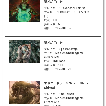
親和/Affinity
プレイヤー：
Takahashi Takuya
大会名：
平日構築戦 / 【モダン推奨
日】
成績：
3-0
参加人数：
5
開催日：
2026/08/05
親和/Affinity
プレイヤー：
pedronavaja
大会名：
Modern Challenge 96 -
2026/07/21
成績：
3rd Place
参加人数：
108
開催日：
2026/07/21
黒単エルドラージ/Mono-Black
Eldrazi
プレイヤー：
Selfeisek
大会名：
Modern Challenge 96 -
2026/07/19