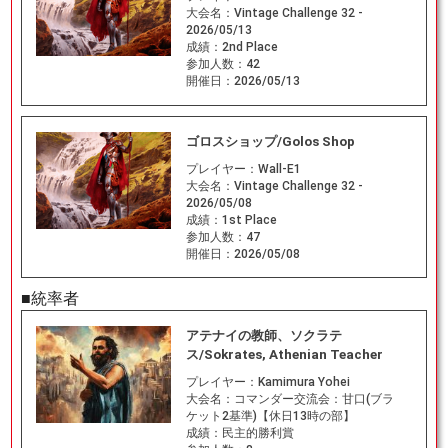
大会名：
Vintage Challenge 32 -
2026/05/13
成績：
2nd Place
参加人数：
42
開催日：
2026/05/13
ゴロスショップ/Golos Shop
プレイヤー：
Wall-E1
大会名：
Vintage Challenge 32 -
2026/05/08
成績：
1st Place
参加人数：
47
開催日：
2026/05/08
■統率者
アテナイの教師、ソクラテ
ス/Sokrates, Athenian Teacher
プレイヤー：
Kamimura Yohei
大会名：
コマンダー交流会：甘口(ブラ
ケット2基準)【休日13時の部】
成績：
民主的勝利賞