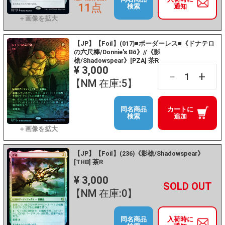
11点
検索
通知
【JP】【Foil】(017)■ボーダーレス■《ドナテロ
の六尺棒/Donnie's Bō》//《影
槍/Shadowspear》[PZA] 茶R
¥ 3,000
+
－
【NM 在庫:5】
同名商品
カートに
検索
追加
【JP】【Foil】(236)《影槍/Shadowspear》
[THB] 茶R
¥ 3,000
+
－
【NM 在庫:0】
同名商品
入荷時に