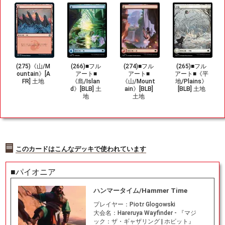
(275)《山/M
(266)■フル
(274)■フル
(265)■フル
ountain》[A
アート■
アート■
アート■《平
FR] 土地
《島/Islan
《山/Mount
地/Plains》
d》[BLB] 土
ain》[BLB]
[BLB] 土地
地
土地
このカードはこんなデッキで使われています
■パイオニア
ハンマータイム/Hammer Time
プレイヤー：
Piotr Glogowski
大会名：
Hareruya Wayfinder - 『マジ
ック：ザ・ギャザリング | ホビット』