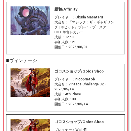
親和/Affinity
プレイヤー：
Okuda Masateru
大会名：
『マジック：ザ・ギャザリン
グ | ホビット』プレイ・ブースター
BOX 争奪レガシー
成績：
Top8
参加人数：
21
開催日：
2026/08/01
■ヴィンテージ
ゴロスショップ/Golos Shop
プレイヤー：
nicoprietob
大会名：
Vintage Challenge 32 -
2026/05/14
成績：
4th Place
参加人数：
33
開催日：
2026/05/14
ゴロスショップ/Golos Shop
プレイヤー：
Wall-E1