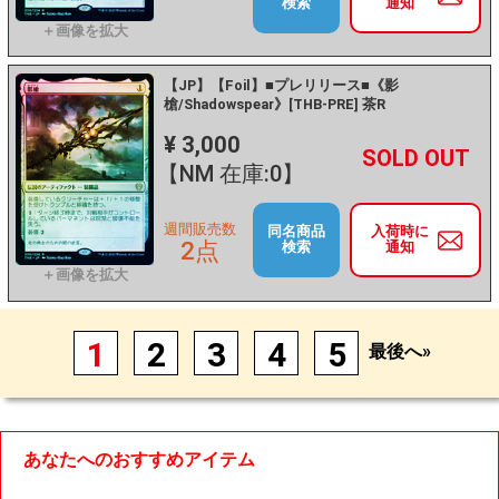
検索
通知
【JP】【Foil】■プレリリース■《影
槍/Shadowspear》[THB-PRE] 茶R
¥ 3,000
+
－
【NM 在庫:0】
週間販売数
同名商品
入荷時に
2点
検索
通知
1
2
3
4
5
最後へ»
あなたへのおすすめアイテム