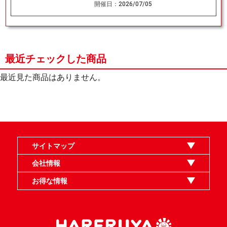
開催日：
2026/07/05
最近チェックした商品
最近見た商品はありません。
サイトマップ
オンラインショップ
買取
記事
選手一覧
デッキ検索
デッキ構築
イベント・大会
店舗のご案内
お問い合わせ
ヘルプ
FAQ
会社情報
利用規約
スタッフ募集
特定商取引法表示
個人情報保護指針
企業情報
お得な情報
晴れる屋X
晴れる屋チャンネル
MTGプロフィールを作ろう
MTG統率者診断アシスタント
「イベント開催の手引き」請求フォーム