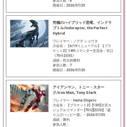
参加人数：
8
開催日：
2026/07/25
究極のハイブリッド恐竜、インドラ
プトル/Indoraptor, the Perfect
Hybrid
プレイヤー：
ノグチ ショウタ
大会名：
【6/19リニューアル】【ブラ
ケット2】14時コマンダー交流会：甘口
《70分2回戦》
成績：
民主的勝利
参加人数：
7
開催日：
2026/07/20
アイアンマン、トニー・スター
ク/Iron Man, Tony Stark
プレイヤー：
Hama Shigeto
大会名：
【ブラケット3】[13時]大宮カ
ジュアルコマンダー [70分][2回戦]『盛
り上げハッピー賞』 - 2026/07/05
成績：
勝利
参加人数：