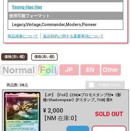
Yeong-Hao Han
使用可能フォーマット
Legacy,Vintage,Commander,Modern,Pioneer
商品画像について
返品特約に関する重要事項について
価格(安い順)
価格(高い順)
商品数:
28
点
【JP】【Foil】(236)■プロモスタンプ付■《影
槍/Shadowspear》[Pスタンプ_THB] 茶R
¥ 2,000
+
－
【NM 在庫:0】