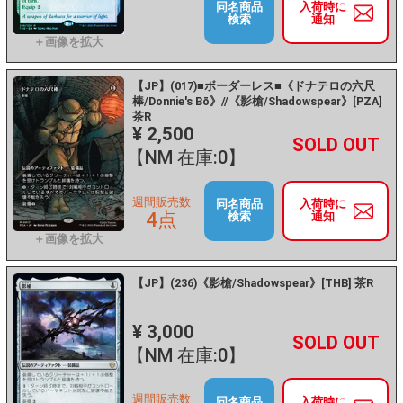
同名商品
入荷時に
検索
通知
【JP】(017)■ボーダーレス■《ドナテロの六尺
棒/Donnie's Bō》//《影槍/Shadowspear》[PZA]
茶R
¥ 2,500
+
－
【NM 在庫:0】
週間販売数
同名商品
入荷時に
4点
検索
通知
【JP】(236)《影槍/Shadowspear》[THB] 茶R
¥ 3,000
+
－
【NM 在庫:0】
週間販売数
同名商品
入荷時に