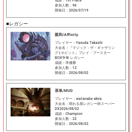
成績：
1st Place
参加人数：
96
開催日：
2026/07/19
■レガシー
親和/Affinity
プレイヤー：
Yasuda Takashi
大会名：
『マジック：ザ・ギャザリン
グ | ホビット』プレイ・ブースター
BOX争奪 レガシー
成績：
準優勝
参加人数：
12
開催日：
2026/08/02
茶単/MUD
プレイヤー：
watanabe akira
大会名：
晴れる屋レガシー杯スーパー
DX2026/08/02
成績：
Champion
参加人数：
22
開催日：
2026/08/02