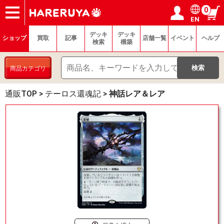
0
EN
ショップ
買取
記事
デッキ検索
デッキ構築
選手一覧
店舗一覧
イベント
ヘルプ
お問い合わせ
ログイン／会員登録
マイページ
デッキ
デッキ
ショップ
買取
記事
店舗一覧
イベント
ヘルプ
検索
構築
商品カテゴリ
通販TOP
>
テーロス還魂記
>
神話レア＆レア