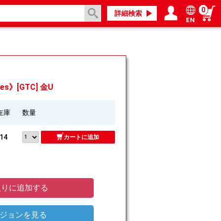
0
詳細検索
EN
ログイン／会員登録
マイページ
es》[GTC] 金U
在庫
数量
14
カートに追加
りに追加する
ジョンを見る