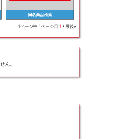
同名商品
検索
1
ページ中
1
ページ目
1
最後»
せん。