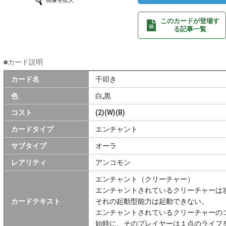
画像を拡大
このカードが登場す
る記事一覧
■カード説明
カード名
千叩き
色
白,黒
コスト
(2)(W)(B)
カードタイプ
エンチャント
サブタイプ
オーラ
レアリティ
アンコモン
エンチャント（クリーチャー）
エンチャントされているクリーチャーは
カードテキスト
それの起動型能力は起動できない。
エンチャントされているクリーチャーの
始時に、そのプレイヤーは１点のライフ