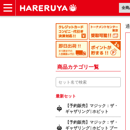
ショップ
買取
記事
デッキ検索
デッキ構築
選手一覧
店舗一覧
イベント
ヘルプ
お問い合わせ
通
商品カテゴリ一覧