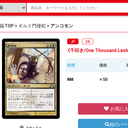
販TOP
>
ギルド門侵犯
>
アンコモン
JP
EN
《千叩き/One Thousand Lash
状態
価格
NM
￥50
お気に入
他のバー