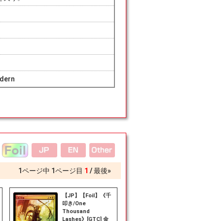
dern
1
ページ中
1
ページ目
1
最後»
【JP】【Foil】《千
叩き/One
Thousand
Lashes》[GTC] 金