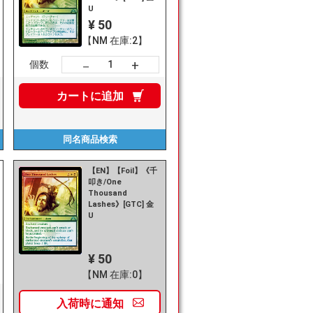
U
¥ 50
【NM 在庫:2】
+
－
個数
カートに
追加
同名商品
検索
【EN】【Foil】《千
叩き/One
Thousand
Lashes》[GTC] 金
U
¥ 50
【NM 在庫:0】
入荷時に
通知