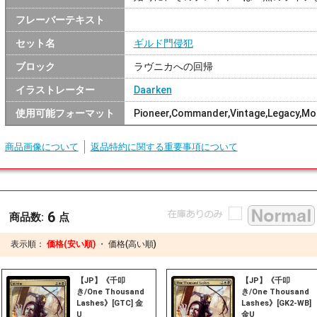
フレーバーテキスト
セット名
ギルド門侵犯
ブロック
ラヴニカへの回帰
イラストレーター
Daarken
使用可能フォーマット
Pioneer,Commander,Vintage,Legacy,Mo
商品画像について
返品特約に関する重要事項について
6
商品数:
点
表示順：
価格(安い順)
・
価格(高い順)
【JP】《千叩
【JP】《千叩
き/One Thousand
き/One Thousand
Lashes》[GTC] 金
Lashes》[GK2-WB]
U
金U