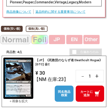
Pioneer,Pauper,Commander,Vintage,Legacy,Modern
商品画像について
返品特約に関する重要事項について
価格(安い順)
価格(高い順)
商品数:
4
点
【JP】《死教団のならず者/Deathcult Rogue》
[GTC] 金C
¥ 30
+
－
【NM 在庫:23】
同名商品
カートに
検索
追加