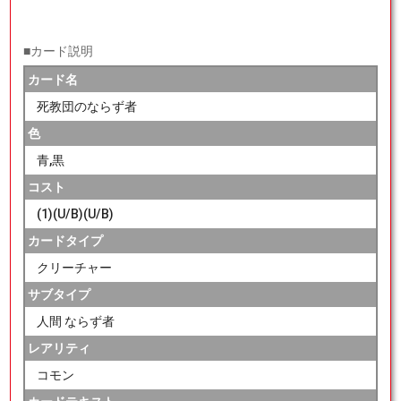
■カード説明
カード名
死教団のならず者
色
青,黒
コスト
(1)(U/B)(U/B)
カードタイプ
クリーチャー
サブタイプ
人間 ならず者
レアリティ
コモン