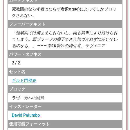
カードテキスト
死教団のならず者はならず者(Rogue)によってしかブロッ
クされない。
フレーバーテキスト
「軽騎兵では捕まえられないし、罠も簡単にすり抜けられ
てしまう。新プラーフの廊下でさえ気づかれずに歩いてい
るのかも。」 ――― 第10管区の拘引者、ラヴィニア
パワー・タフネス
2 / 2
セット名
ギルド門侵犯
ブロック
ラヴニカへの回帰
イラストレーター
David Palumbo
使用可能フォーマット