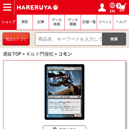
0
EN
ショップ
買取
記事
デッキ検索
デッキ構築
選手一覧
店舗一覧
イベント
ヘルプ
お問い合わせ
ログイン／会員登録
マイページ
デッキ
デッキ
ショップ
買取
記事
店舗一覧
イベント
ヘルプ
検索
構築
商品カテゴリ
通販TOP
>
ギルド門侵犯
>
コモン