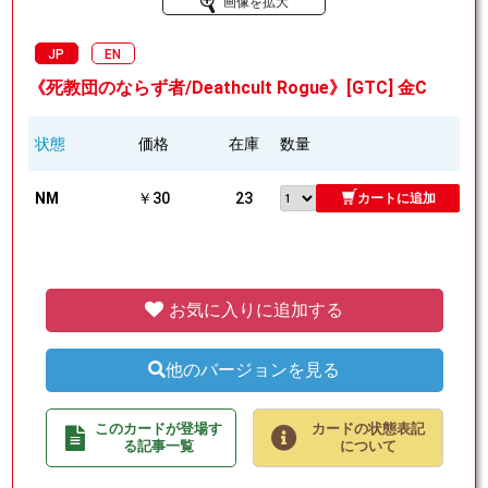
画像を拡大
JP
EN
《死教団のならず者/Deathcult Rogue》[GTC] 金C
状態
価格
在庫
数量
NM
￥30
23
カートに追加
お気に入りに追加する
他のバージョンを見る
このカードが登場す
カードの状態表記
る記事一覧
について