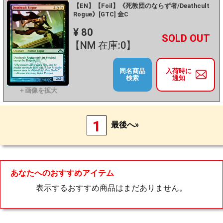
【EN】【Foil】《死教団のならず者/Deathcult
Rogue》[GTC] 金C
¥ 80
+
－
【NM 在庫:0】
同名商品
入荷時に
検索
通知
1
最後へ»
あなたへのおすすめアイテム
表示するおすすめ商品はまだありません。