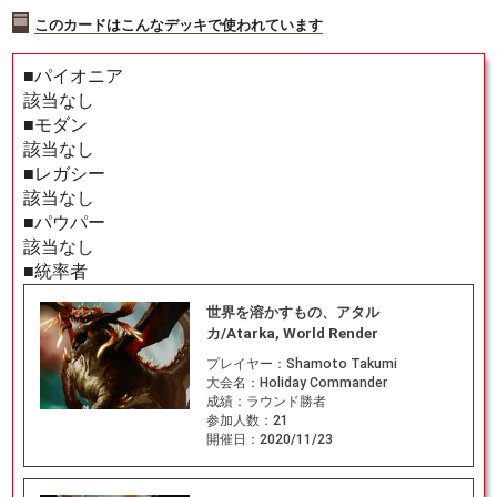
このカードはこんなデッキで使われています
■パイオニア
該当なし
■モダン
該当なし
■レガシー
該当なし
■パウパー
該当なし
■統率者
世界を溶かすもの、アタル
カ/Atarka, World Render
プレイヤー：
Shamoto Takumi
大会名：
Holiday Commander
成績：
ラウンド勝者
参加人数：
21
開催日：
2020/11/23