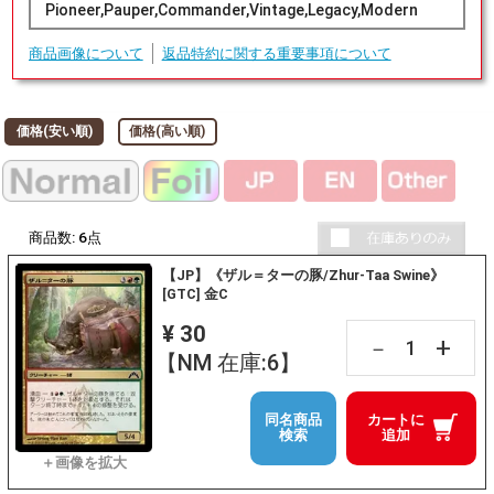
Pioneer,Pauper,Commander,Vintage,Legacy,Modern
商品画像について
返品特約に関する重要事項について
価格(安い順)
価格(高い順)
商品数:
6
点
【JP】《ザル＝ターの豚/Zhur-Taa Swine》
[GTC] 金C
¥ 30
+
－
【NM 在庫:6】
同名商品
カートに
検索
追加