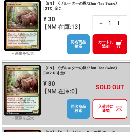
【EN】《ザル＝ターの豚/Zhur-Taa Swine》
[GTC] 金C
¥ 30
+
－
【NM 在庫:13】
同名商品
カートに
検索
追加
【EN】《ザル＝ターの豚/Zhur-Taa Swine》
[GK2-RG] 金C
¥ 30
+
－
【NM 在庫:0】
同名商品
入荷時に
検索
通知