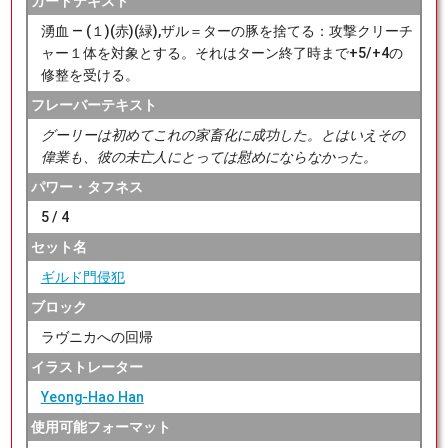
カードテキスト
湧血 ― (１)(赤)(緑),ザル＝ターの豚を捨てる：攻撃クリーチ
ャー１体を対象とする。それはターン終了時まで+5/+4の
修整を受ける。
フレーバーテキスト
グーリーは初めてこれの家畜化に成功した。とはいえその
偉業も、彼の未亡人にとっては慰めにならなかった。
パワー・タフネス
5 / 4
セット名
ギルド門侵犯
ブロック
ラヴニカへの回帰
イラストレーター
Yeong-Hao Han
使用可能フォーマット