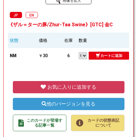
画像を拡大
JP
EN
《ザル＝ターの豚/Zhur-Taa Swine》[GTC] 金C
状態
価格
在庫
数量
NM
￥30
6
カートに追加
お気に入りに追加する
他のバージョンを見る
このカードが登場す
カードの状態表記
る記事一覧
について