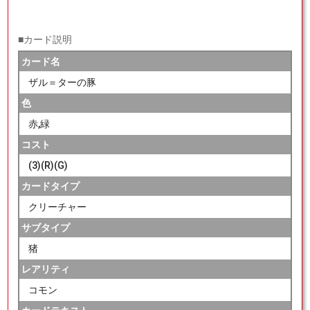
■カード説明
カード名
ザル＝ターの豚
色
赤,緑
コスト
(3)(R)(G)
カードタイプ
クリーチャー
サブタイプ
猪
レアリティ
コモン