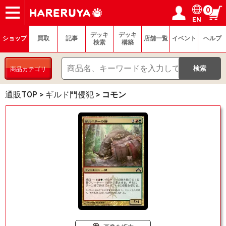
0
EN
ショップ
買取
記事
デッキ検索
デッキ構築
選手一覧
店舗一覧
イベント
ヘルプ
お問い合わせ
ログイン／会員登録
マイページ
デッキ
デッキ
ショップ
買取
記事
店舗一覧
イベント
ヘルプ
検索
構築
商品カテゴリ
通販TOP
>
ギルド門侵犯
>
コモン