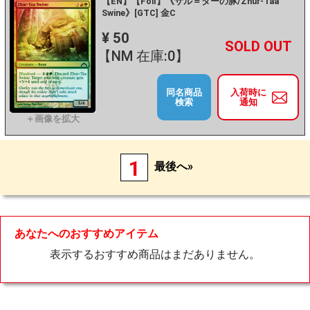
【EN】【Foil】《ザル＝ターの豚/Zhur-Taa
Swine》[GTC] 金C
¥ 50
+
－
【NM 在庫:0】
同名商品
入荷時に
検索
通知
1
最後へ»
あなたへのおすすめアイテム
表示するおすすめ商品はまだありません。