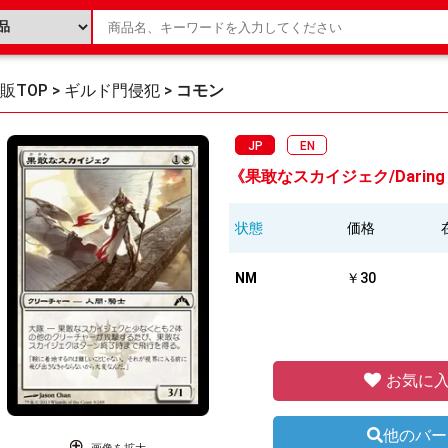
販TOP
>
ギルド門侵犯
>
コモン
JP
EN
《果敢なスカイジェク/Daring Sk
状態
価格
NM
￥30
お気に入
他のバー