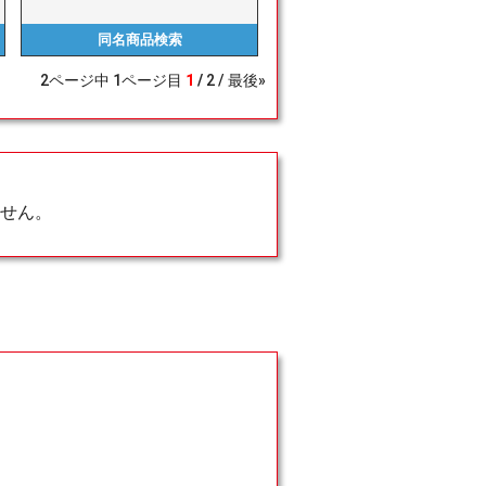
同名商品
検索
2
ページ中
1
ページ目
1
2
最後»
せん。