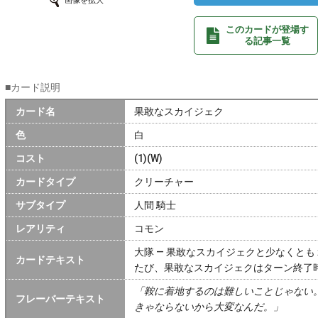
画像を拡大
このカードが登場す
る記事一覧
■カード説明
カード名
果敢なスカイジェク
色
白
コスト
(1)(W)
カードタイプ
クリーチャー
サブタイプ
人間 騎士
レアリティ
コモン
大隊 ― 果敢なスカイジェクと少なくと
カードテキスト
たび、果敢なスカイジェクはターン終了
「鞍に着地するのは難しいことじゃない
フレーバーテキスト
きゃならないから大変なんだ。」