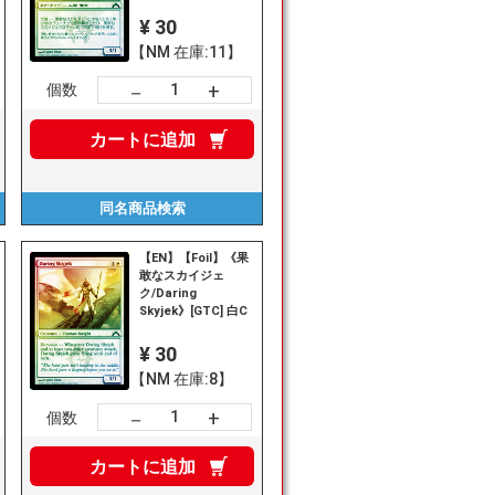
¥ 30
【NM 在庫:11】
+
－
個数
カートに
追加
同名商品
検索
【EN】【Foil】《果
敢なスカイジェ
ク/Daring
Skyjek》[GTC] 白C
¥ 30
【NM 在庫:8】
+
－
個数
カートに
追加