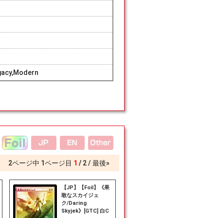
gacy,Modern
2
ページ中
1
ページ目
1
2
最後»
【JP】【Foil】《果
敢なスカイジェ
ク/Daring
Skyjek》[GTC] 白C