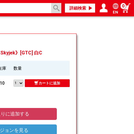
0
詳細検索
EN
ログイン／会員登録
マイページ
yjek》[GTC] 白C
在庫
数量
10
カートに追加
りに追加する
ジョンを見る