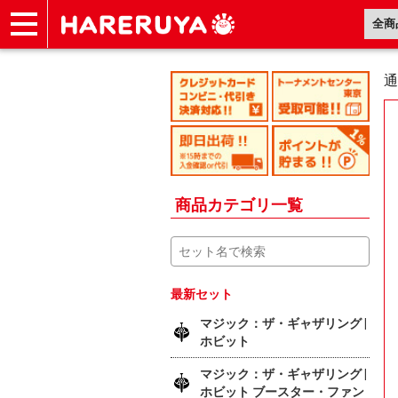
ショップ
買取
記事
デッキ検索
デッキ構築
選手一覧
店舗一覧
イベント
ヘルプ
お問い合わせ
通
商品カテゴリ一覧