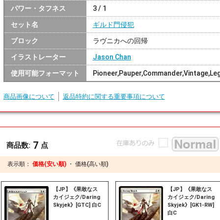
パワー・タフネス
3 / 1
セット名
ギルド門侵犯
ブロック
ラヴニカへの回帰
イラストレーター
Jason Chan
使用可能フォーマット
Pioneer,Pauper,Commander,Vintage,Le
商品画像について
返品特約に関する重要事項について
7
商品数:
点
表示順：
価格(安い順)
・
価格(高い順)
【JP】《果敢なス
【JP】《果敢なス
カイジェク/Daring
カイジェク/Daring
Skyjek》[GTC] 白C
Skyjek》[GK1-RW]
白C